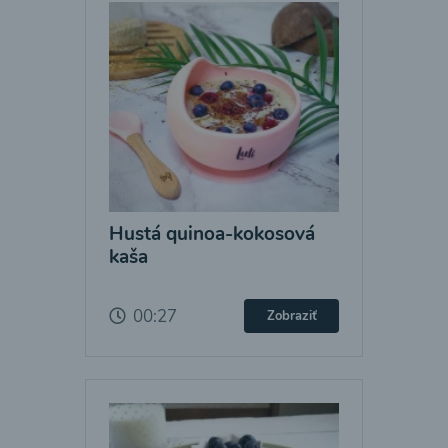
Hustá quinoa-kokosová
kaša
00:27
Zobraziť