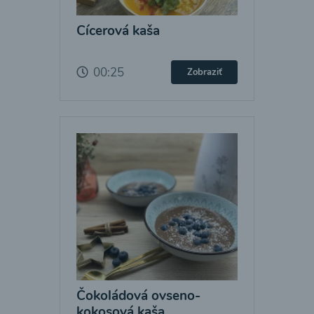
Cícerová kaša
00:25
Zobraziť
Čokoládová ovseno-
kokosová kaša