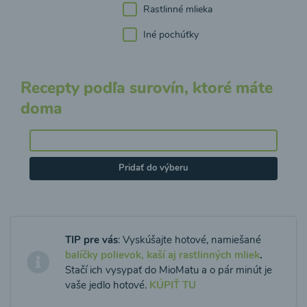
Rastlinné mlieka
Iné pochúťky
Recepty podľa surovín, ktoré máte
doma
Pridať do výberu
TIP pre vás
: Vyskúšajte hotové, namiešané
balíčky polievok, kaší aj rastlinných mliek
.
Stačí ich vysypať do MioMatu a o pár minút je
vaše jedlo hotové.
KÚPIŤ TU