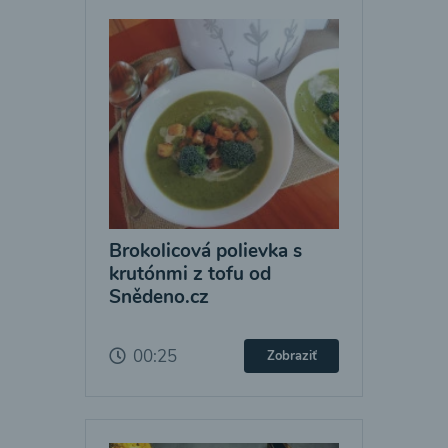
Brokolicová polievka s
krutónmi z tofu od
Snědeno.cz
00:25
Zobraziť