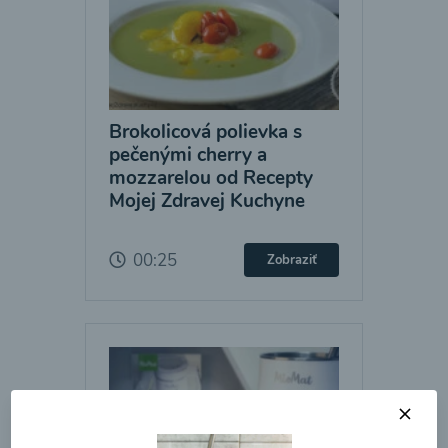
Brokolicová polievka s
pečenými cherry a
mozzarelou od Recepty
Mojej Zdravej Kuchyne
00:25
Zobraziť