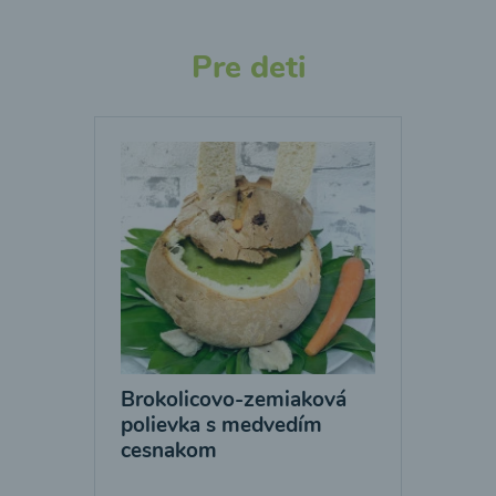
Pre deti
Brokolicovo-zemiaková
polievka s medvedím
cesnakom