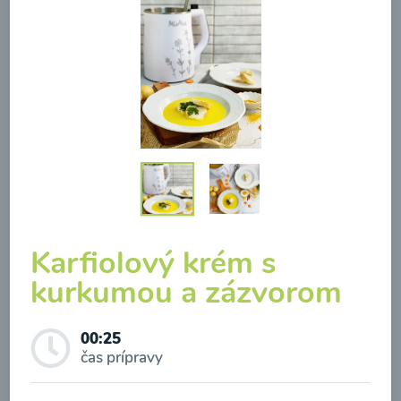
Brokolicová polievka so
syrom
00:25
Zobraziť
Karfiolový krém s
kurkumou a zázvorom
Odber noviniek a akcií
00:25
Odoslaním registrácie na Newsletter súhlasím so
čas prípravy
spracovaním osobných údajov pre účely