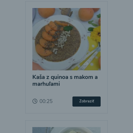
Kaša z quinoa s makom a
marhuľami
00:25
Zobraziť