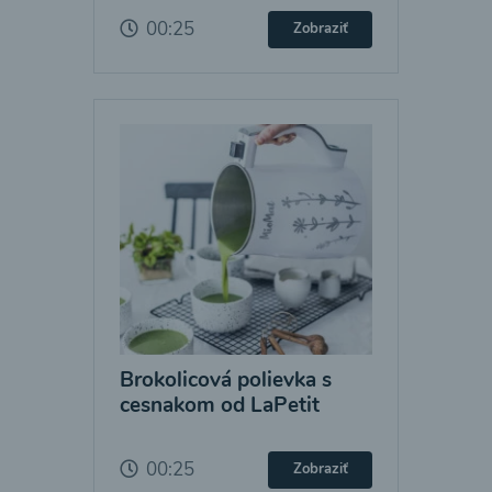
00:25
Zobraziť
Brokolicová polievka s
cesnakom od LaPetit
00:25
Zobraziť