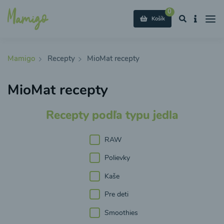
0
Košík
Mamigo
Recepty
MioMat recepty
MioMat recepty
Recepty podľa typu jedla
RAW
Polievky
Kaše
Pre deti
Smoothies