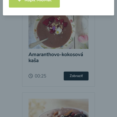
Amaranthovo-kokosová
kaša
00:25
Zobraziť