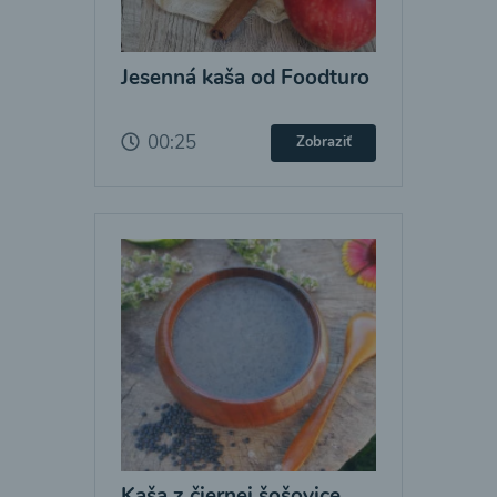
Jesenná kaša od Foodturo
00:25
Zobraziť
Kaša z čiernej šošovice