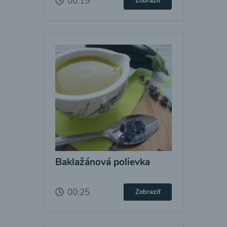
00:15
Zobraziť
Baklažánová polievka
00:25
Zobraziť