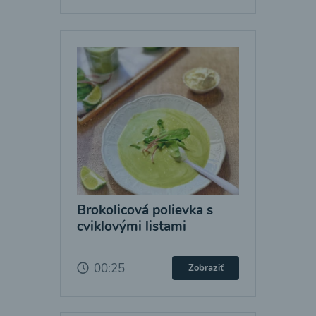
Brokolicová polievka s
cviklovými listami
00:25
Zobraziť