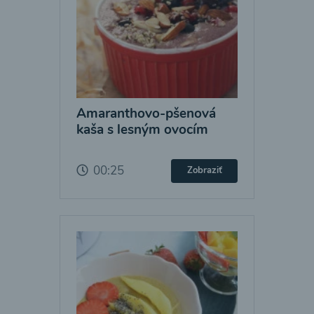
Amaranthovo-pšenová
kaša s lesným ovocím
00:25
Zobraziť