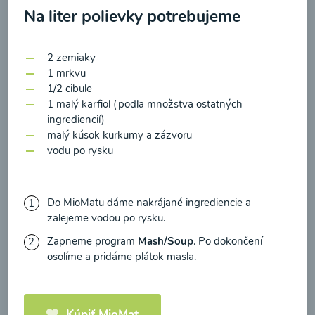
zasielania newsletteru a potvrdzujem, že som si
Na liter polievky potrebujeme
prečítal(a)
informácie o Ochrane osobných
údajov
a súhlasím s nimi.
Brokolicové cappuccino
2 zemiaky
1 mrkvu
Súhlasím
1/2 cibule
00:25
Zobraziť
1 malý karfiol (podľa množstva ostatných
ingrediencií)
malý kúsok kurkumy a zázvoru
vodu po rysku
Načítať ďalšie
Do MioMatu dáme nakrájané ingrediencie a
zalejeme vodou po rysku.
Zapneme program
Mash/Soup
. Po dokončení
Kaše
osolíme a pridáme plátok masla.
Kúpiť MioMat