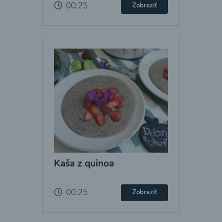
00:25
Zobraziť
Kaša z quinoa
00:25
Zobraziť