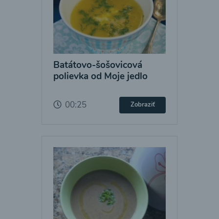
Batátovo-šošovicová
polievka od Moje jedlo
00:25
Zobraziť