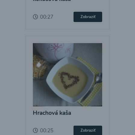
00:27
Zobraziť
Hrachová kaša
00:25
Zobraziť