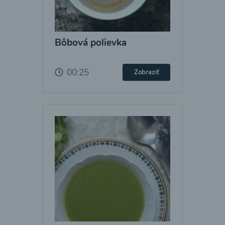
Bôbová polievka
00:25
Zobraziť