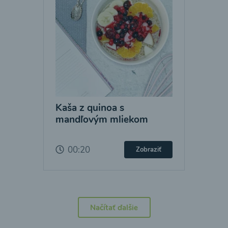
Kaša z quinoa s
mandľovým mliekom
00:20
Zobraziť
Načítať ďalšie