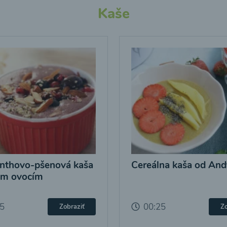
Kaše
nthovo-pšenová kaša
Cereálna kaša od And
ým ovocím
25
00:25
Zobraziť
Zo