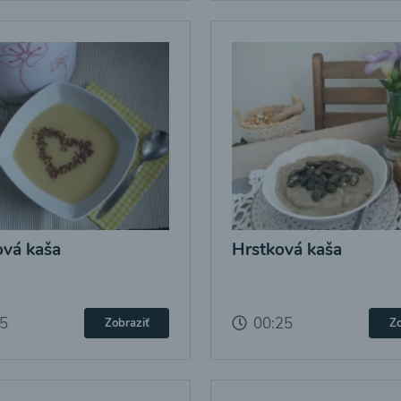
vá kaša
Hrstková kaša
25
00:25
Zobraziť
Zo