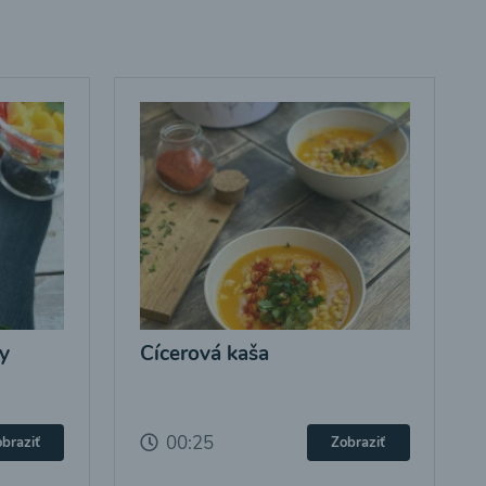
y
Cícerová kaša
00:25
braziť
Zobraziť