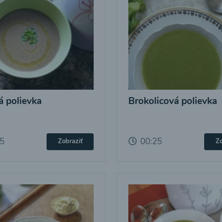
 polievka
Brokolicová polievka
25
00:25
Zobraziť
Zo