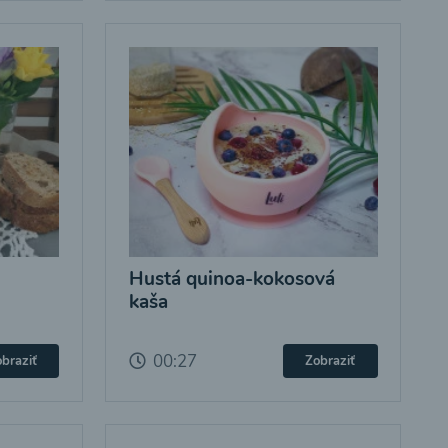
Hustá quinoa-kokosová
kaša
00:27
braziť
Zobraziť