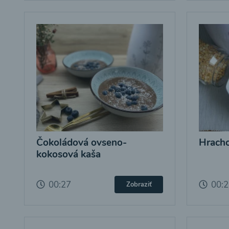
Čokoládová ovseno-
Hracho
kokosová kaša
00:27
00:
Zobraziť