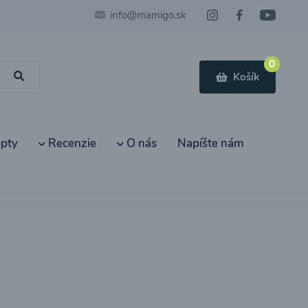
info@mamigo.sk
0
Košík
pty
Recenzie
O nás
Napíšte nám