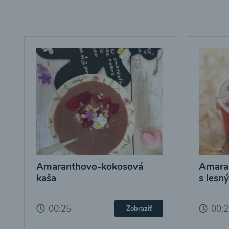
Amaranthovo-kokosová
Amara
kaša
s lesn
00:25
00:
Zobraziť