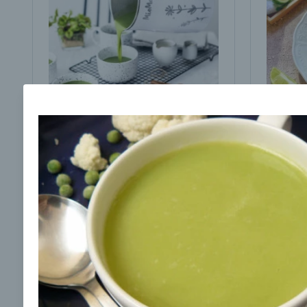
Brokolicová polievka s
Brokol
cesnakom od LaPetit
cviklo
00:25
00:
Zobraziť
Odber noviniek a akcií
Odoslaním registrácie na Newsletter súhlasím s