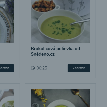
Brokolicová polievka od
Snědeno.cz
00:25
braziť
Zobraziť