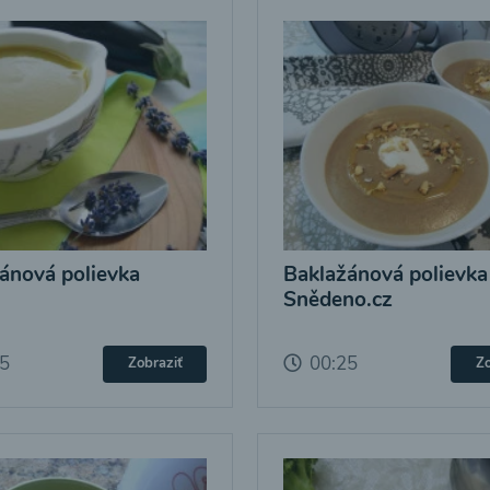
ánová polievka
Baklažánová polievka
Snědeno.cz
25
00:25
Zobraziť
Zo