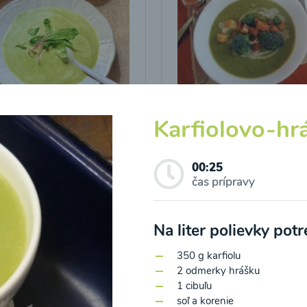
icová polievka s
Brokolicová polievka 
Karfiolovo-hr
vými listami
krutónmi z tofu od
Snědeno.cz
00:25
25
00:25
Zobraziť
Zo
čas prípravy
Na liter polievky pot
350 g karfiolu
2 odmerky hrášku
1 cibuľu
o spracovaním osobných údajov pre účely zasielania newsletteru a 
soľ a korenie