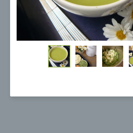
Ochrane osobných údajov
a súhlasím s nimi.
Brokolicová polievka s nivou
Brokol
pečený
mozzar
Mojej 
00:25
00:
Zobraziť