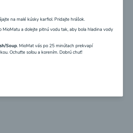
Súhlasím
ájajte na malé kúsky karfiol. Pridajte hrášok.
o MioMatu a dolejte pitnú vodu tak, aby bola hladina vody
so
Brokolicové cappuccino
sh/Soup
. MioMat vás po 25 minútach prekvapí
kou. Ochuťte soľou a korením. Dobrú chuť!
00:25
braziť
Zobraziť