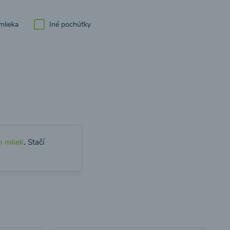
mlieka
Iné pochúťky
h mliek
.
Stačí