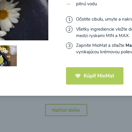
pitnú vodu
Očistite cibuľu, umyte a nakr
Všetky ingrediencie vložte d
medzi ryskami MIN a MAX.
icová polievka s
Brokolicová polievka 
mi cherry a
syrom
Zapnite MioMat a stlačte
Ma
elou od Recepty
vynikajúcou krémovou poliev
Zdravej Kuchyne
Kúpiť MioMat
25
00:25
Zobraziť
Zo
Načítať ďalšie