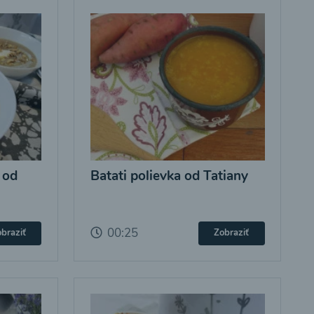
 od
Batati polievka od Tatiany
00:25
braziť
Zobraziť