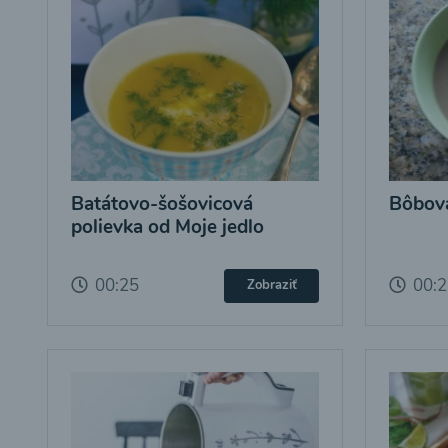
Batátovo-šošovicová
Bôbová
polievka od Moje jedlo
00:25
00:
Zobraziť