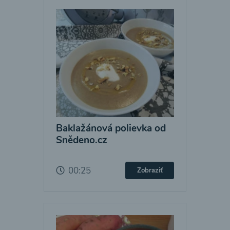
Baklažánová polievka od
Snědeno.cz
00:25
Zobraziť