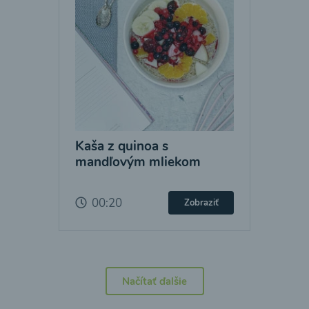
Kaša z quinoa s
mandľovým mliekom
00:20
Zobraziť
Načítať ďalšie