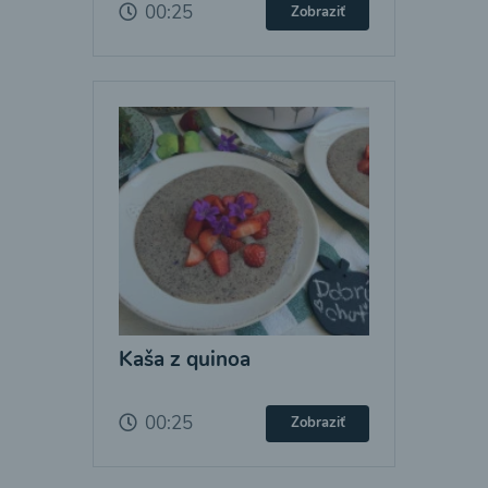
00:25
Zobraziť
Kaša z quinoa
00:25
Zobraziť