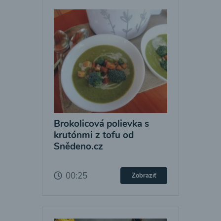
Brokolicová polievka s
krutónmi z tofu od
Snědeno.cz
00:25
Zobraziť