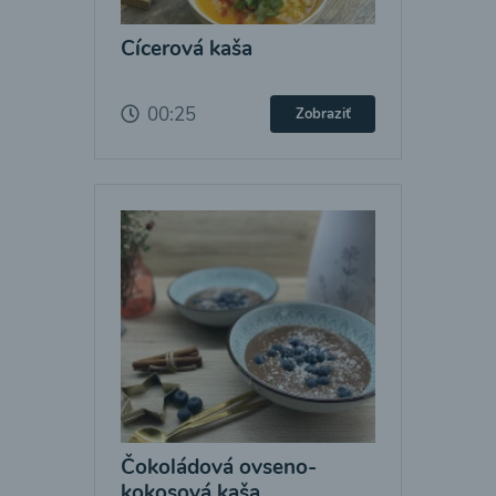
Cícerová kaša
00:25
Zobraziť
Čokoládová ovseno-
kokosová kaša