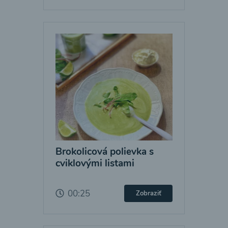
Brokolicová polievka s
cviklovými listami
00:25
Zobraziť