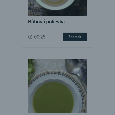
Bôbová polievka
00:25
Zobraziť