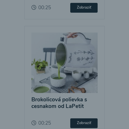
00:25
Zobraziť
Brokolicová polievka s
cesnakom od LaPetit
00:25
Zobraziť