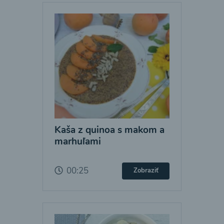
Kaša z quinoa s makom a
marhuľami
00:25
Zobraziť