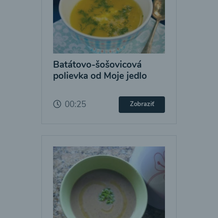
Batátovo-šošovicová
polievka od Moje jedlo
00:25
Zobraziť