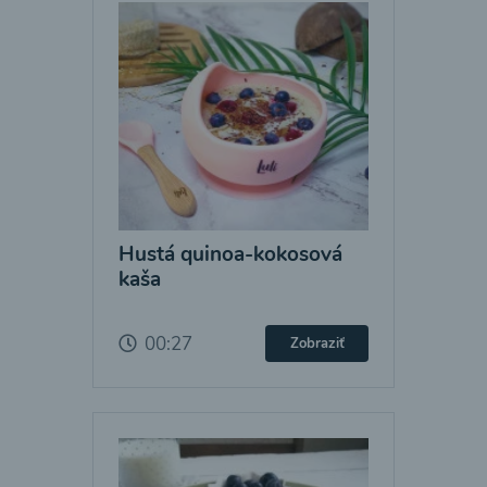
Hustá quinoa-kokosová
kaša
00:27
Zobraziť