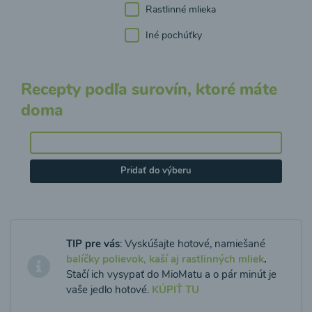
Rastlinné mlieka
Iné pochúťky
Recepty podľa surovín, ktoré máte
doma
Pridať do výberu
TIP pre vás
: Vyskúšajte hotové, namiešané
balíčky polievok, kaší aj rastlinných mliek
.
Stačí ich vysypať do MioMatu a o pár minút je
vaše jedlo hotové.
KÚPIŤ TU