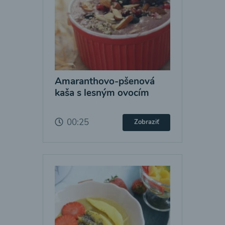
Amaranthovo-pšenová
kaša s lesným ovocím
00:25
Zobraziť