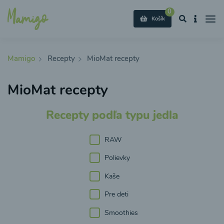
0
Košík
Mamigo
Recepty
MioMat recepty
MioMat recepty
Recepty podľa typu jedla
RAW
Polievky
Kaše
Pre deti
Smoothies