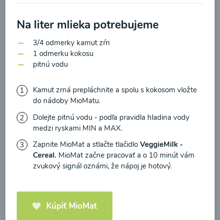
zasielania newsletteru a potvrdzujem, že som si
prečítal(a)
informácie o Ochrane osobných
Na liter mlieka potrebujeme
údajov
a súhlasím s nimi.
Brokolicové cappuccino
3/4 odmerky kamut zŕn
Súhlasím
1 odmerku kokosu
pitnú vodu
00:25
Zobraziť
Kamut zrná prepláchnite a spolu s kokosom vložte
do nádoby MioMatu.
Dolejte pitnú vodu - podľa pravidla hladina vody
Načítať ďalšie
medzi ryskami MIN a MAX.
Zapnite MioMat a stlačte tlačidlo
VeggieMilk -
Cereal.
MioMat začne pracovať a o 10 minút vám
zvukový signál oznámi, že nápoj je hotový.
Kaše
Kúpiť MioMat