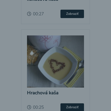
00:27
Zobraziť
Hrachová kaša
00:25
Zobraziť