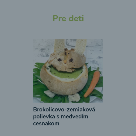
Pre deti
Brokolicovo-zemiaková
polievka s medvedím
cesnakom