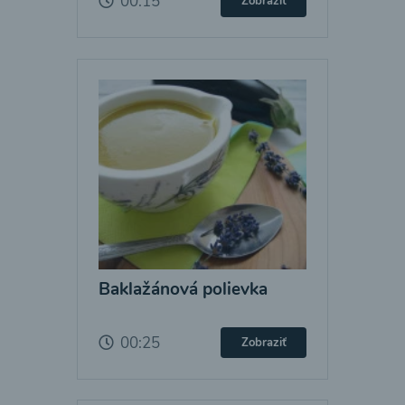
00:15
Zobraziť
Baklažánová polievka
00:25
Zobraziť