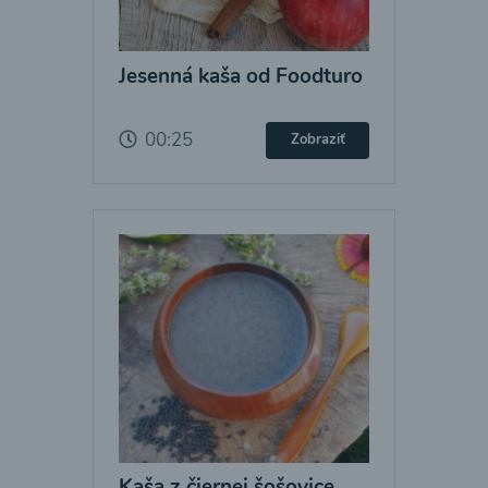
Jesenná kaša od Foodturo
00:25
Zobraziť
Kaša z čiernej šošovice