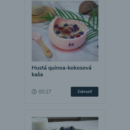
Hustá quinoa-kokosová
kaša
00:27
Zobraziť