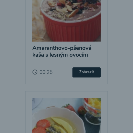
Amaranthovo-pšenová
kaša s lesným ovocím
00:25
Zobraziť