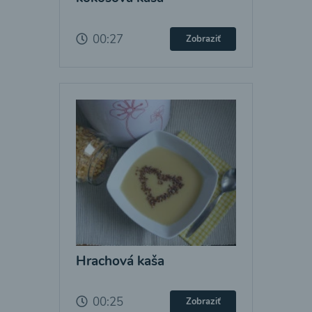
00:27
Zobraziť
Hrachová kaša
00:25
Zobraziť