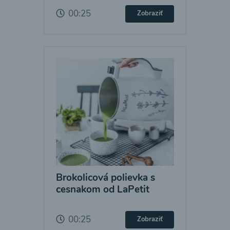
00:25
Zobraziť
Brokolicová polievka s
cesnakom od LaPetit
00:25
Zobraziť