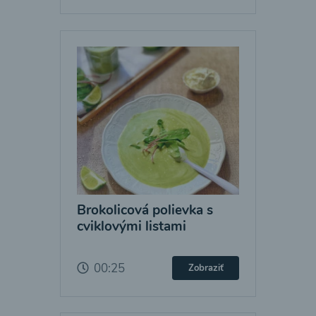
Brokolicová polievka s
cviklovými listami
00:25
Zobraziť