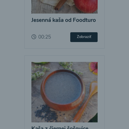
Jesenná kaša od Foodturo
00:25
Zobraziť
Kaša z čiernej šošovice