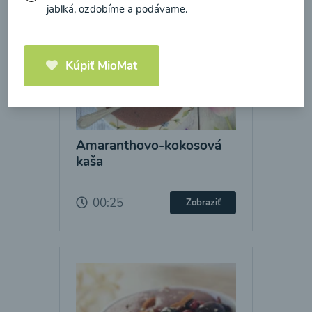
jablká, ozdobíme a podávame.
Kúpiť MioMat
Amaranthovo-kokosová
kaša
00:25
Zobraziť