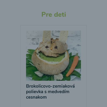
Pre deti
Brokolicovo-zemiaková
polievka s medvedím
cesnakom