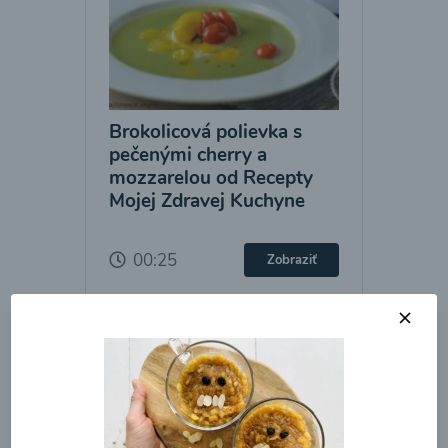
Brokolicová polievka s
pečenými cherry a
mozzarelou od Recepty
Mojej Zdravej Kuchyne
00:25
Zobraziť