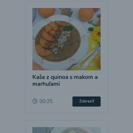
Kaša z quinoa s makom a
marhuľami
00:25
Zobraziť