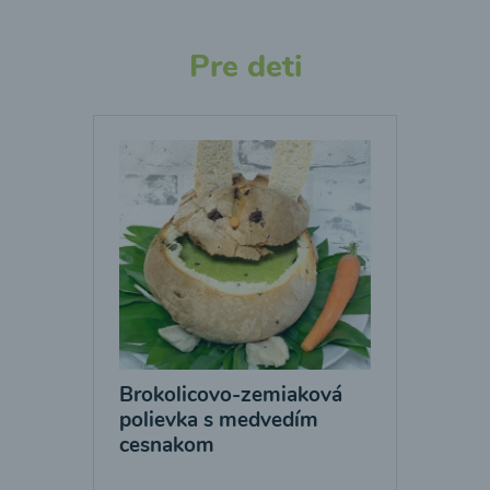
Pre deti
Brokolicovo-zemiaková
polievka s medvedím
cesnakom