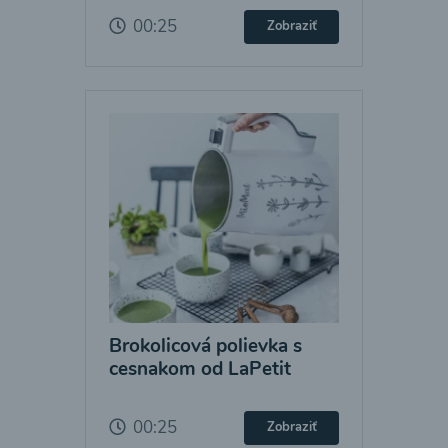
00:25
Zobraziť
Brokolicová polievka s
cesnakom od LaPetit
00:25
Zobraziť