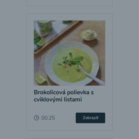
Brokolicová polievka s
cviklovými listami
00:25
Zobraziť