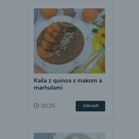
Kaša z quinoa s makom a
marhuľami
00:25
Zobraziť