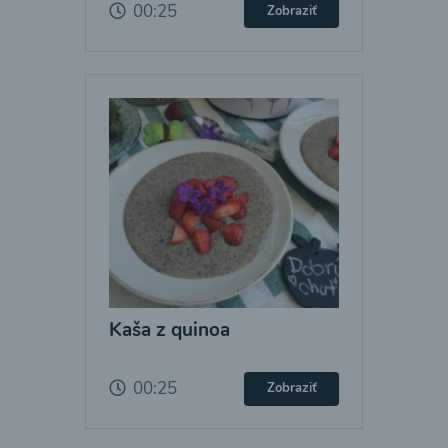
00:25
Zobraziť
Kaša z quinoa
00:25
Zobraziť