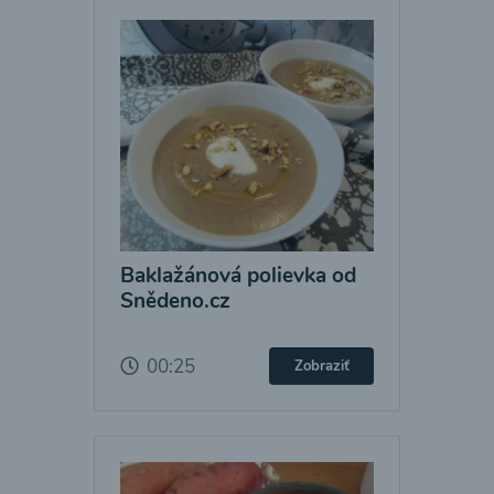
Baklažánová polievka od
Snědeno.cz
00:25
Zobraziť