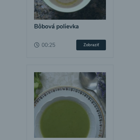
Bôbová polievka
00:25
Zobraziť