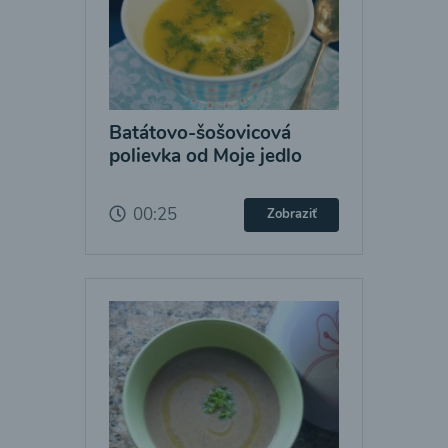
Batátovo-šošovicová
polievka od Moje jedlo
00:25
Zobraziť