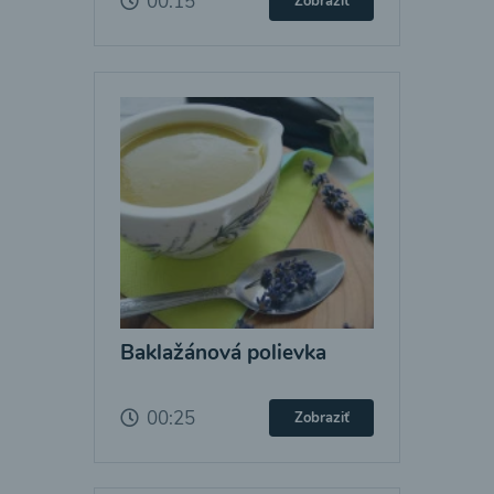
00:15
Zobraziť
Baklažánová polievka
00:25
Zobraziť