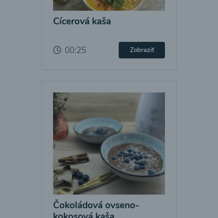
Cícerová kaša
00:25
Zobraziť
Čokoládová ovseno-
kokosová kaša