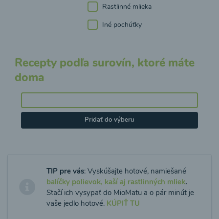
Rastlinné mlieka
Iné pochúťky
Recepty podľa surovín, ktoré máte
doma
Pridať do výberu
TIP pre vás
: Vyskúšajte hotové, namiešané
balíčky polievok, kaší aj rastlinných mliek
.
Stačí ich vysypať do MioMatu a o pár minút je
vaše jedlo hotové.
KÚPIŤ TU