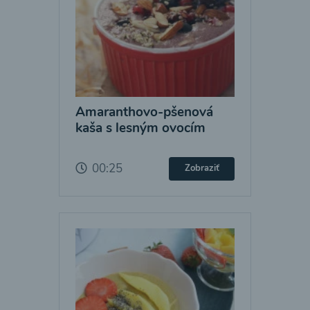
Amaranthovo-pšenová
kaša s lesným ovocím
00:25
Zobraziť