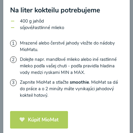
zasielania newsletteru a potvrdzujem, že som si
Na liter kokteilu potrebujeme
prečítal(a)
informácie o Ochrane osobných
údajov
a súhlasím s nimi.
400 g jahôd
Brokolicové cappuccino
sójové/rastlinné mlieko
Súhlasím
00:25
Zobraziť
Mrazené alebo čerstvé jahody vložte do nádoby
MioMatu.
Dolejte napr. mandľové mlieko alebo iné rastlinné
mlieko podľa vašej chuti - podľa pravidla hladina
vody medzi ryskami MIN a MAX.
Načítať ďalšie
Zapnite MioMat a stlačte
smoothie
. MioMat sa dá
do práce a o 2 minúty máte vynikajúci jahodový
kokteil hotový.
Kaše
Kúpiť MioMat