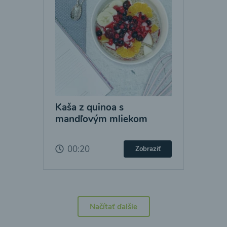
Kaša z quinoa s
mandľovým mliekom
00:20
Zobraziť
Načítať ďalšie