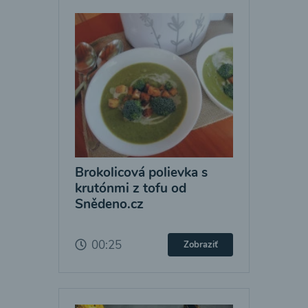
Brokolicová polievka s
krutónmi z tofu od
Snědeno.cz
00:25
Zobraziť