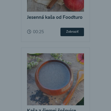
Jesenná kaša od Foodturo
00:25
Zobraziť
Kaša z čiernej šošovice