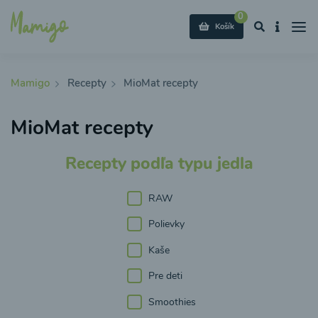
0
Košík
Mamigo
Recepty
MioMat recepty
MioMat recepty
Recepty podľa typu jedla
RAW
Polievky
Kaše
Pre deti
Smoothies