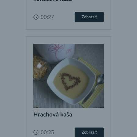
00:27
Zobraziť
Hrachová kaša
00:25
Zobraziť