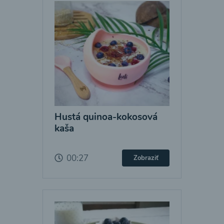
Hustá quinoa-kokosová
kaša
00:27
Zobraziť