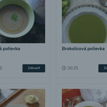
 polievka
Brokolicová polievka
25
00:25
Zobraziť
Zo