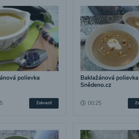
ánová polievka
Baklažánová polievka
Snědeno.cz
25
00:25
Zobraziť
Zo