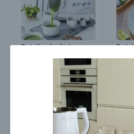
Brokolicová polievka s
Brokol
cesnakom od LaPetit
cviklo
00:25
00:
Zobraziť
Odber noviniek a akcií
Odoslaním registrácie na Newsletter súhlasím s