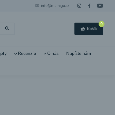
info@mamigo.sk
0
Košík
pty
Recenzie
O nás
Napíšte nám