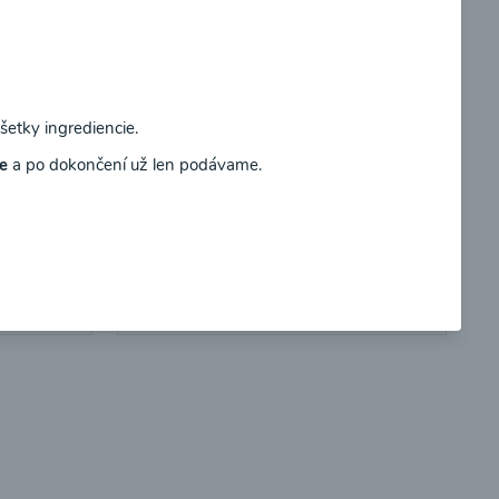
Súhlasím
tky ingrediencie.
so
Brokolicové cappuccino
e
a po dokončení už len podávame.
00:25
braziť
Zobraziť