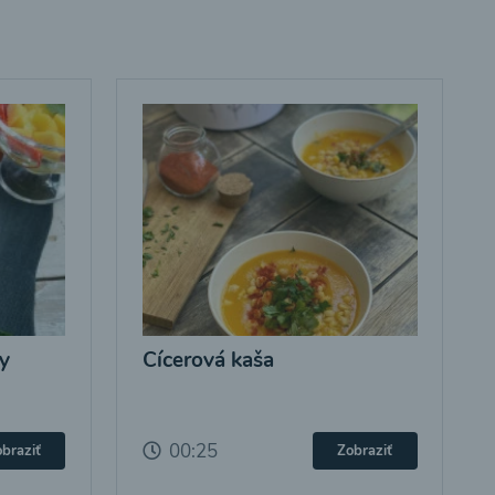
y
Cícerová kaša
00:25
braziť
Zobraziť