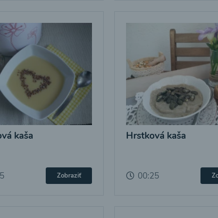
vá kaša
Hrstková kaša
25
00:25
Zobraziť
Zo