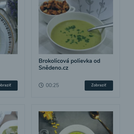
Brokolicová polievka od
Snědeno.cz
00:25
braziť
Zobraziť