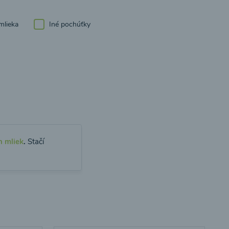
mlieka
Iné pochúťky
h mliek
.
Stačí