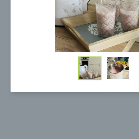
Ochrane osobných údajov
a súhlasím s nimi.
Brokolicová polievka s nivou
Brokol
pečený
mozzar
Mojej 
00:25
00:
Zobraziť