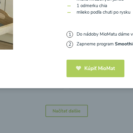
1 odmerku chia
mlieko podľa chuti po rysku
Do nádoby MioMatu dáme vše
icová polievka s
Brokolicová polievka 
Zapneme program
Smoothi
mi cherry a
syrom
elou od Recepty
Zdravej Kuchyne
Kúpiť MioMat
25
00:25
Zobraziť
Zo
Načítať ďalšie