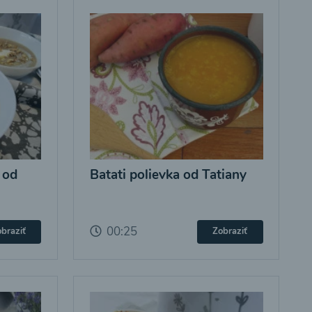
 od
Batati polievka od Tatiany
00:25
braziť
Zobraziť