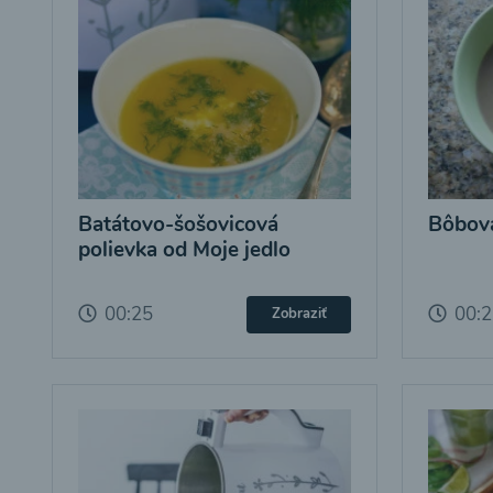
Batátovo-šošovicová
Bôbová
polievka od Moje jedlo
00:25
00:
Zobraziť