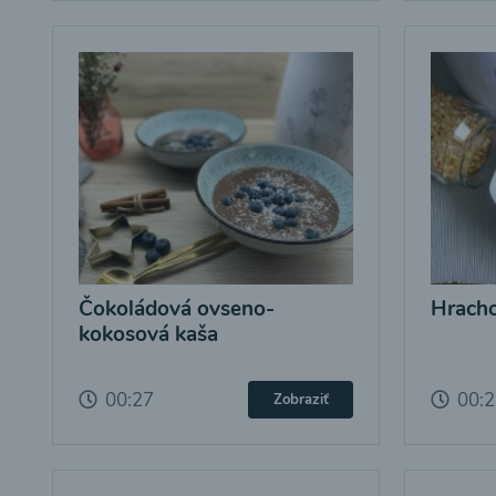
Čokoládová ovseno-
Hracho
kokosová kaša
00:27
00:
Zobraziť