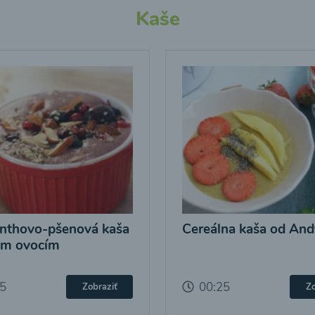
Kaše
nthovo-pšenová kaša
Cereálna kaša od And
ým ovocím
25
00:25
Zobraziť
Zo