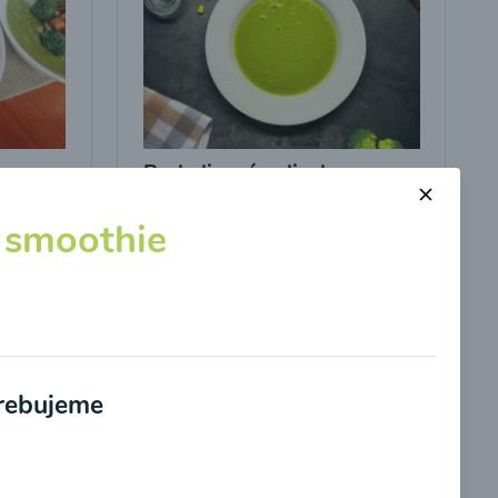
s
Brokolicová polievka s
kukuricou
 smoothie
00:25
braziť
Zobraziť
trebujeme
potvrdzujem, že som si prečítal(a)
informácie o