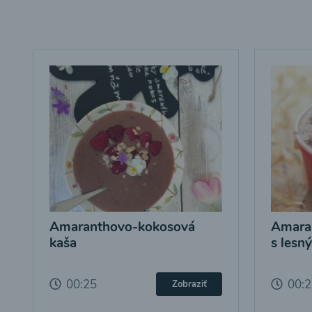
Amaranthovo-kokosová
Amara
kaša
s lesn
00:25
00:
Zobraziť