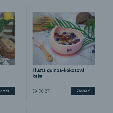
Hustá quinoa-kokosová
kaša
00:27
braziť
Zobraziť