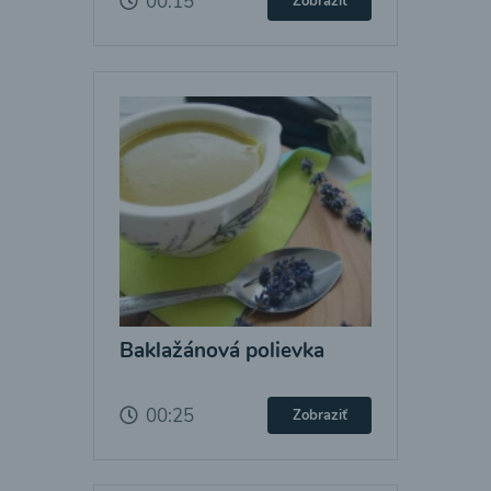
00:15
Zobraziť
Baklažánová polievka
00:25
Zobraziť