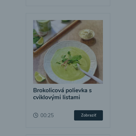
Brokolicová polievka s
cviklovými listami
00:25
Zobraziť