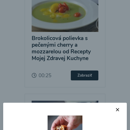
Brokolicová polievka s
pečenými cherry a
mozzarelou od Recepty
Mojej Zdravej Kuchyne
00:25
Zobraziť