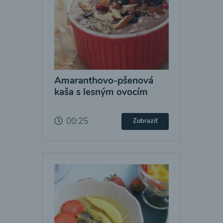
Amaranthovo-pšenová
kaša s lesným ovocím
00:25
Zobraziť