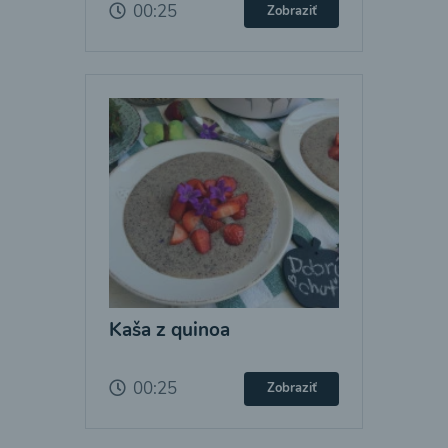
00:25
Zobraziť
Kaša z quinoa
00:25
Zobraziť