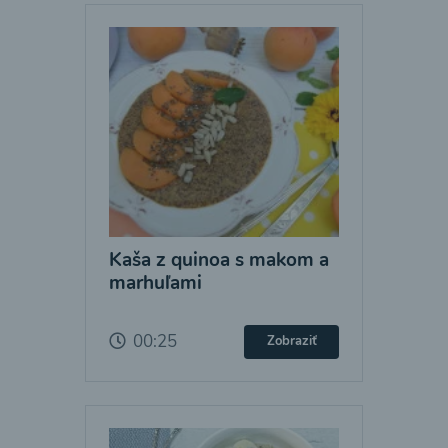
Kaša z quinoa s makom a
marhuľami
00:25
Zobraziť