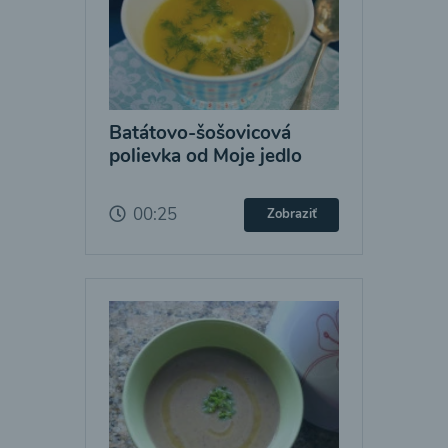
Batátovo-šošovicová
polievka od Moje jedlo
00:25
Zobraziť