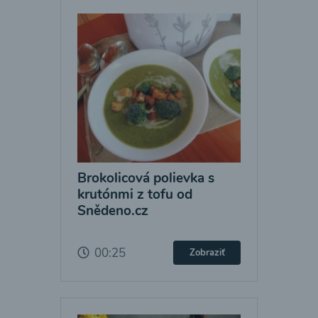
Brokolicová polievka s
krutónmi z tofu od
Snědeno.cz
00:25
Zobraziť