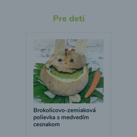
Pre deti
Brokolicovo-zemiaková
polievka s medvedím
cesnakom