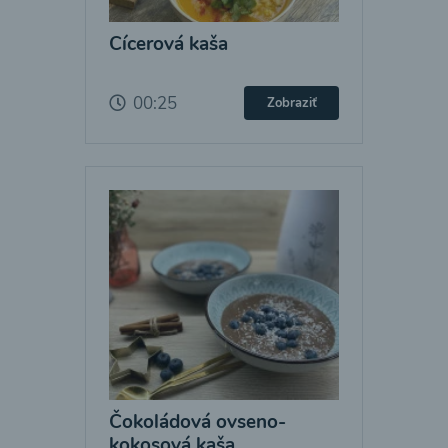
Cícerová kaša
00:25
Zobraziť
Čokoládová ovseno-
kokosová kaša