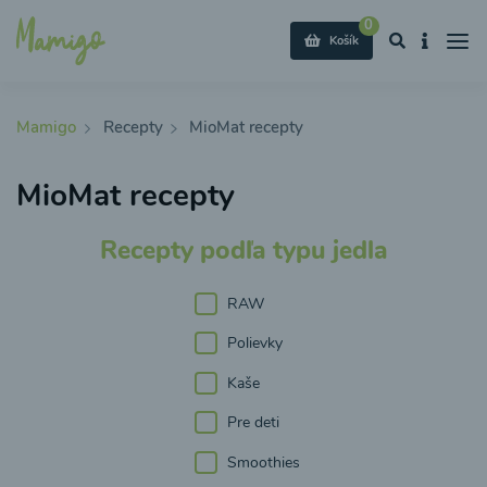
0
Košík
Mamigo
Recepty
MioMat recepty
MioMat recepty
Recepty podľa typu jedla
RAW
Polievky
Kaše
Pre deti
Smoothies