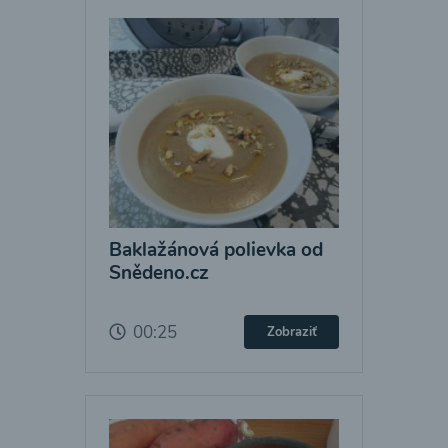
Baklažánová polievka od
Snědeno.cz
00:25
Zobraziť