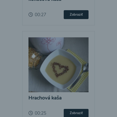
00:27
Zobraziť
Hrachová kaša
00:25
Zobraziť