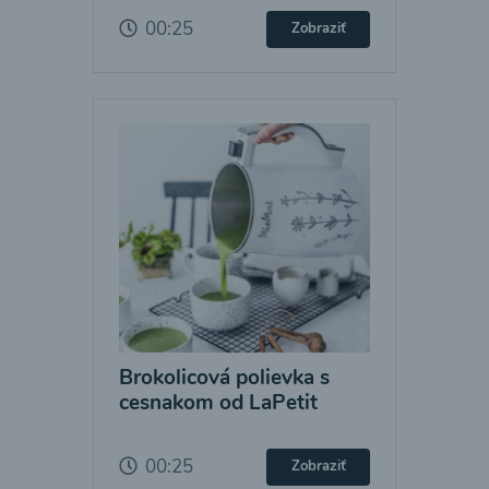
00:25
Zobraziť
Brokolicová polievka s
cesnakom od LaPetit
00:25
Zobraziť