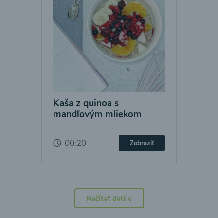
Kaša z quinoa s
mandľovým mliekom
00:20
Zobraziť
Načítať ďalšie