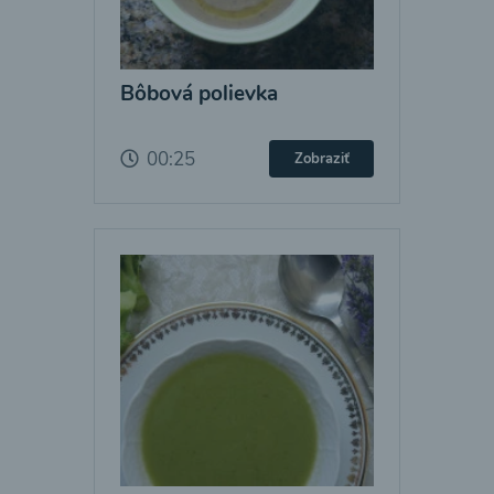
Bôbová polievka
00:25
Zobraziť