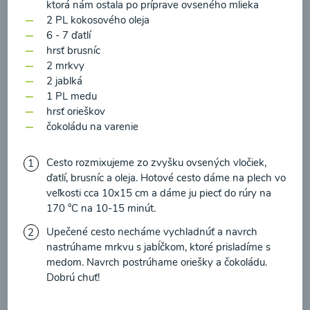
zasielania newsletteru a potvrdzujem, že som si
ktorá nám ostala po príprave ovseného mlieka
2 PL kokosového oleja
prečítal(a)
informácie o Ochrane osobných
6 - 7 ďatlí
údajov
a súhlasím s nimi.
hrsť brusníc
Brokolicové cappuccino
2 mrkvy
Súhlasím
2 jablká
1 PL medu
00:25
Zobraziť
hrsť orieškov
čokoládu na varenie
Cesto rozmixujeme zo zvyšku ovsených vločiek,
Načítať ďalšie
ďatlí, brusníc a oleja. Hotové cesto dáme na plech vo
veľkosti cca 10x15 cm a dáme ju piecť do rúry na
170 °C na 10-15 minút.
Upečené cesto necháme vychladnúť a navrch
Kaše
nastrúhame mrkvu s jabĺčkom, ktoré prisladíme s
medom. Navrch postrúhame oriešky a čokoládu.
Dobrú chuť!