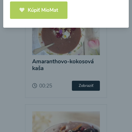
Kúpiť MioMat
Amaranthovo-kokosová
kaša
00:25
Zobraziť