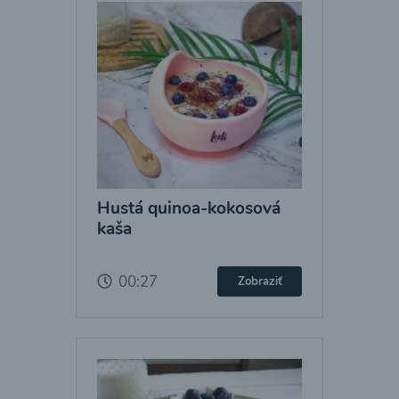
Hustá quinoa-kokosová
kaša
00:27
Zobraziť