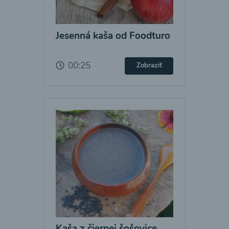
Jesenná kaša od Foodturo
00:25
Zobraziť
Kaša z čiernej šošovice