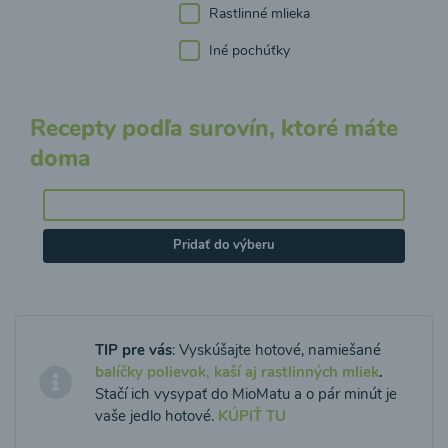
Rastlinné mlieka
Iné pochúťky
Recepty podľa surovín, ktoré máte
doma
Pridať do výberu
TIP pre vás
: Vyskúšajte hotové, namiešané
balíčky polievok, kaší aj rastlinných mliek
.
Stačí ich vysypať do MioMatu a o pár minút je
vaše jedlo hotové.
KÚPIŤ TU