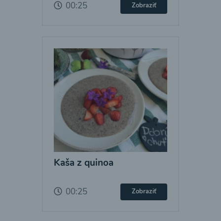
00:25
Zobraziť
Kaša z quinoa
00:25
Zobraziť