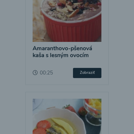
Amaranthovo-pšenová
kaša s lesným ovocím
00:25
Zobraziť