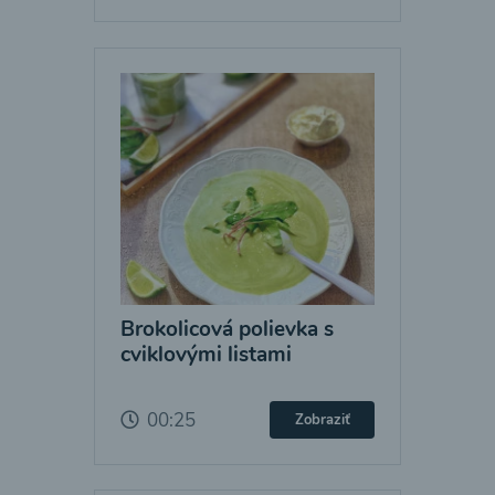
Brokolicová polievka s
cviklovými listami
00:25
Zobraziť