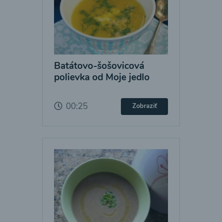
Batátovo-šošovicová
polievka od Moje jedlo
00:25
Zobraziť