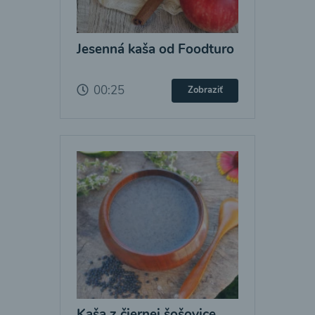
Jesenná kaša od Foodturo
00:25
Zobraziť
Kaša z čiernej šošovice