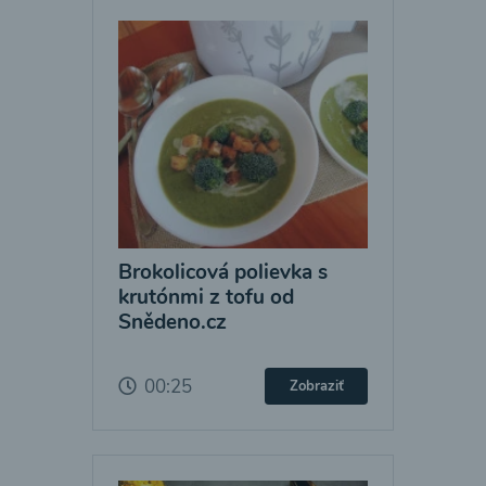
Brokolicová polievka s
krutónmi z tofu od
Snědeno.cz
00:25
Zobraziť