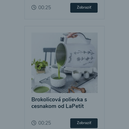
00:25
Zobraziť
Brokolicová polievka s
cesnakom od LaPetit
00:25
Zobraziť