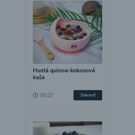
Hustá quinoa-kokosová
kaša
00:27
Zobraziť