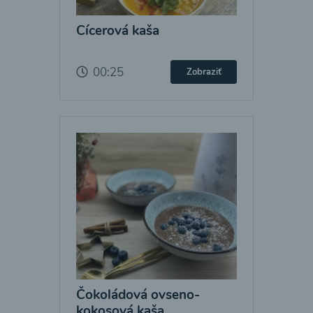
Cícerová kaša
00:25
Zobraziť
Čokoládová ovseno-
kokosová kaša