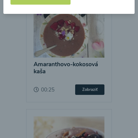
Amaranthovo-kokosová
kaša
00:25
Zobraziť