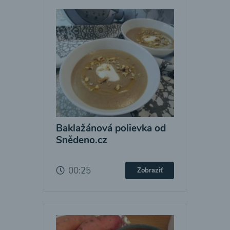
Baklažánová polievka od
Snědeno.cz
00:25
Zobraziť