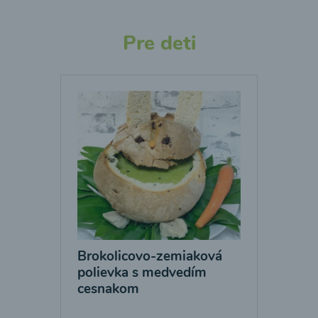
Pre deti
Brokolicovo-zemiaková
polievka s medvedím
cesnakom