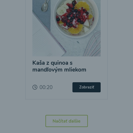
Kaša z quinoa s
mandľovým mliekom
00:20
Zobraziť
Načítať ďalšie