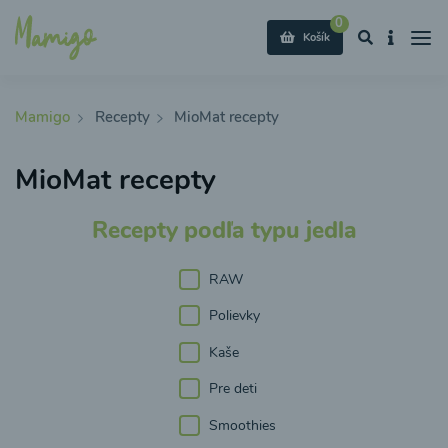
0
Košík
Mamigo
Recepty
MioMat recepty
MioMat recepty
Recepty podľa typu jedla
RAW
Polievky
Kaše
Pre deti
Smoothies