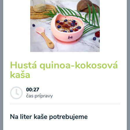
Brokolicová polievka so
syrom
00:25
Hustá quinoa-kokosová
Zobraziť
kaša
00:27
čas prípravy
Odber noviniek a akcií
Odoslaním registrácie na Newsletter súhlasím so
Na liter kaše potrebujeme
spracovaním osobných údajov pre účely