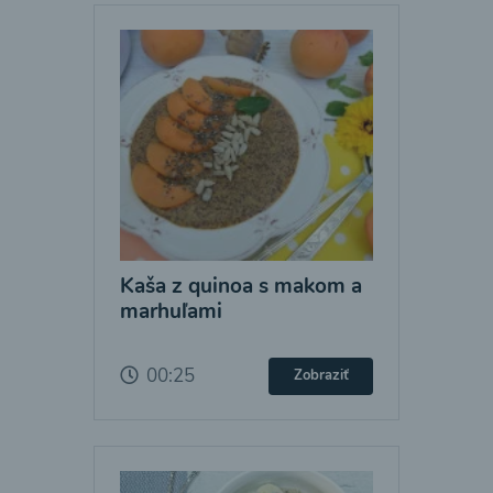
Kaša z quinoa s makom a
marhuľami
00:25
Zobraziť