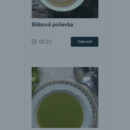
Bôbová polievka
00:25
Zobraziť