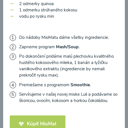
zasielania newsletteru a potvrdzujem, že som si
2 odmerky quinoa
prečítal(a)
informácie o Ochrane osobných
1 odmerku strúhaného kokosu
vodu po rysku min
údajov
a súhlasím s nimi.
Brokolicové cappuccino
Súhlasím
Do nádoby MioMatu dáme všetky ingrediencie.
00:25
Zobraziť
Zapneme program
Mash/Soup
.
Po dokončení pridáme malú plechovku kvalitného
hustého kokosového mlieka, 1 banán a lyžičku
vanilkového extraktu (ingrediencie by nemali
Načítať ďalšie
prekročiť rysku max).
Premiešame s programom
Smoothie
.
Servírujeme v našej
novej miske Luli
a podávame so
Kaše
škoricou, ovocím, kokosom a horkou čokoládou.
Kúpiť MioMat