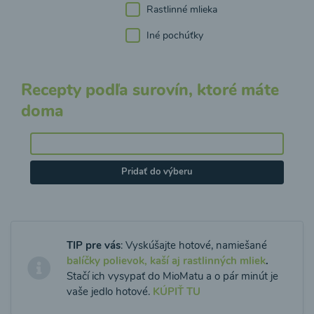
Rastlinné mlieka
Iné pochúťky
Recepty podľa surovín, ktoré máte
doma
Pridať do výberu
TIP pre vás
: Vyskúšajte hotové, namiešané
balíčky polievok, kaší aj rastlinných mliek
.
Stačí ich vysypať do MioMatu a o pár minút je
vaše jedlo hotové.
KÚPIŤ TU