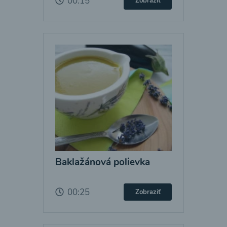
00:15
Zobraziť
Baklažánová polievka
00:25
Zobraziť