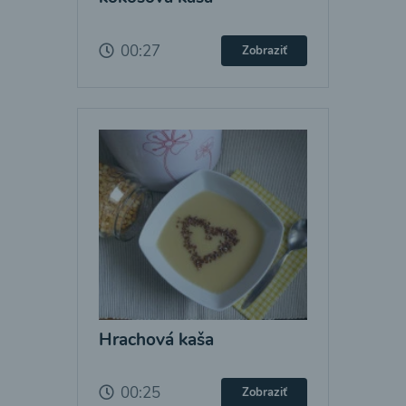
00:27
Zobraziť
Hrachová kaša
00:25
Zobraziť