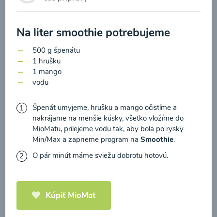
zasielania newsletteru a potvrdzujem, že som si
prečítal(a)
informácie o Ochrane osobných
Na liter smoothie potrebujeme
údajov
a súhlasím s nimi.
Brokolicové cappuccino
500 g špenátu
Súhlasím
1 hrušku
00:25
Zobraziť
1 mango
vodu
Špenát umyjeme, hrušku a mango očistíme a
nakrájame na menšie kúsky, všetko vložíme do
Načítať ďalšie
MioMatu, prilejeme vodu tak, aby bola po rysky
Min/Max a zapneme program na
Smoothie
.
O pár minút máme sviežu dobrotu hotovú.
Kaše
Kúpiť MioMat