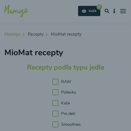
0
Košík
Mamigo
Recepty
MioMat recepty
MioMat recepty
Recepty podľa typu jedla
RAW
Polievky
Kaše
Pre deti
Smoothies