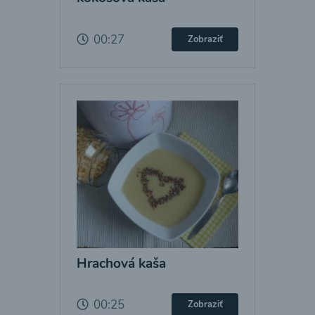
00:27
Zobraziť
Hrachová kaša
00:25
Zobraziť