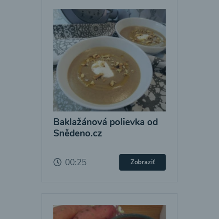
Baklažánová polievka od
Snědeno.cz
00:25
Zobraziť