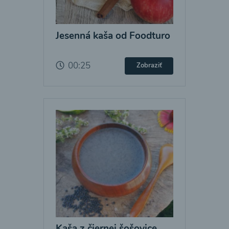
Jesenná kaša od Foodturo
00:25
Zobraziť
Kaša z čiernej šošovice