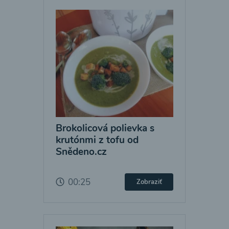
Brokolicová polievka s
krutónmi z tofu od
Snědeno.cz
00:25
Zobraziť