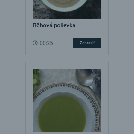
Bôbová polievka
00:25
Zobraziť