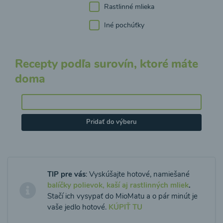
Rastlinné mlieka
Iné pochúťky
Recepty podľa surovín, ktoré máte
doma
Pridať do výberu
TIP pre vás
: Vyskúšajte hotové, namiešané
balíčky polievok, kaší aj rastlinných mliek
.
Stačí ich vysypať do MioMatu a o pár minút je
vaše jedlo hotové.
KÚPIŤ TU