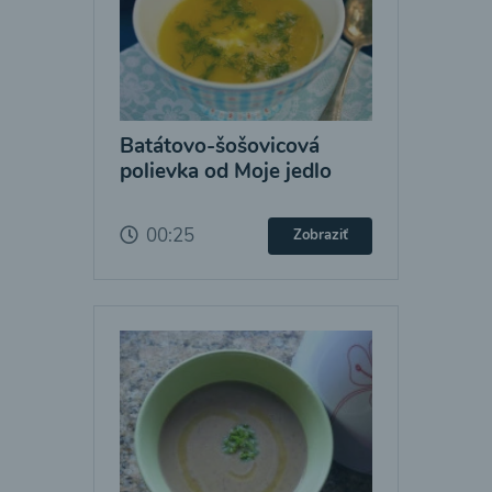
Batátovo-šošovicová
polievka od Moje jedlo
00:25
Zobraziť