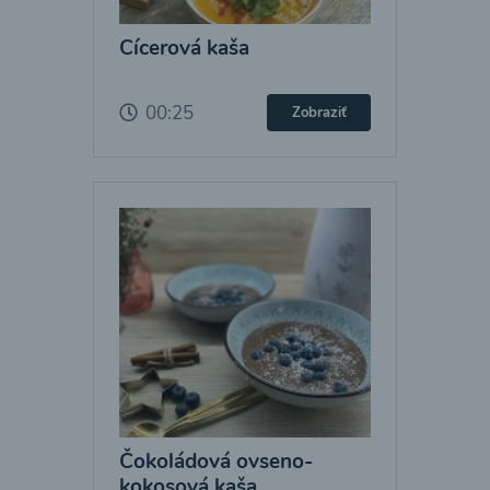
Cícerová kaša
00:25
Zobraziť
Čokoládová ovseno-
kokosová kaša