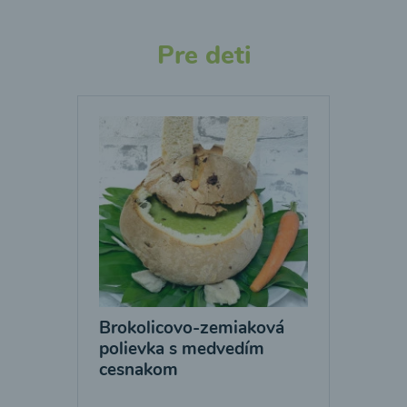
Pre deti
Brokolicovo-zemiaková
polievka s medvedím
cesnakom