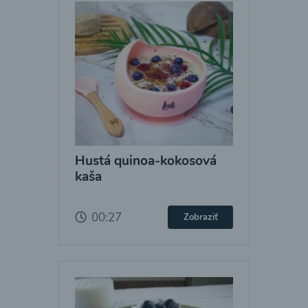
Hustá quinoa-kokosová
kaša
00:27
Zobraziť