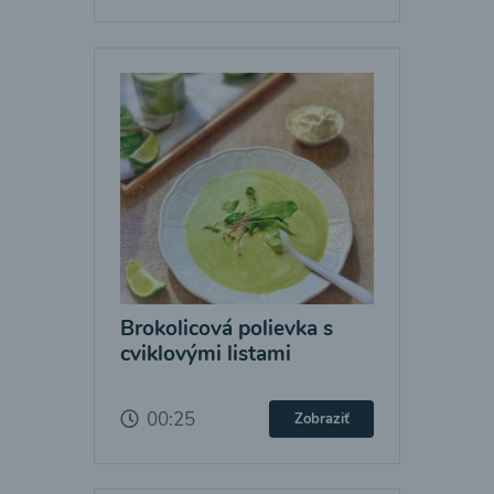
Brokolicová polievka s
cviklovými listami
00:25
Zobraziť