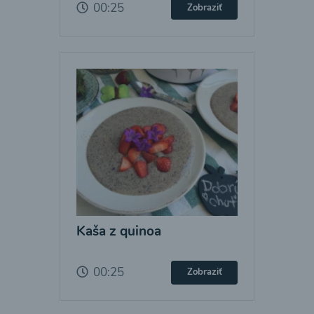
00:25
Zobraziť
Kaša z quinoa
00:25
Zobraziť