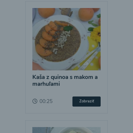
Kaša z quinoa s makom a
marhuľami
00:25
Zobraziť