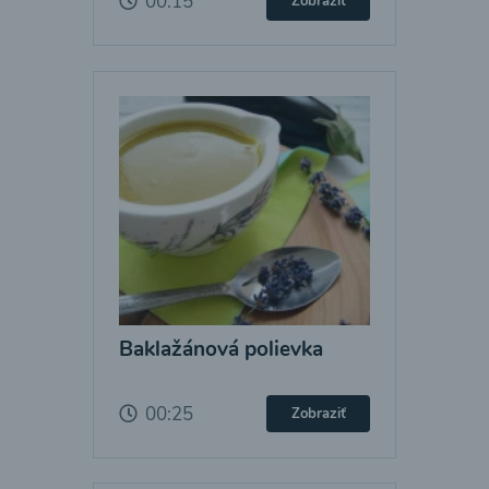
00:15
Zobraziť
Baklažánová polievka
00:25
Zobraziť