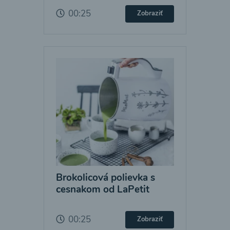
00:25
Zobraziť
Brokolicová polievka s
cesnakom od LaPetit
00:25
Zobraziť