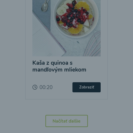
Kaša z quinoa s
mandľovým mliekom
00:20
Zobraziť
Načítať ďalšie