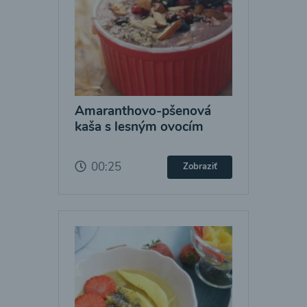
Amaranthovo-pšenová
kaša s lesným ovocím
00:25
Zobraziť