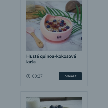
Hustá quinoa-kokosová
kaša
00:27
Zobraziť