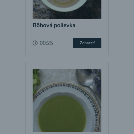
Bôbová polievka
00:25
Zobraziť