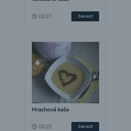
00:27
Zobraziť
Hrachová kaša
00:25
Zobraziť