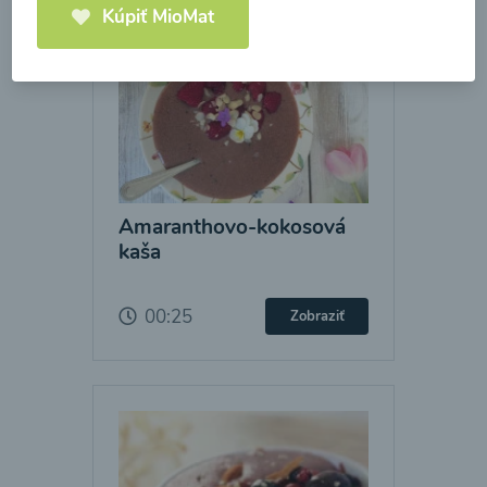
Kúpiť MioMat
Amaranthovo-kokosová
kaša
00:25
Zobraziť