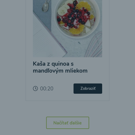
Kaša z quinoa s
mandľovým mliekom
00:20
Zobraziť
Načítať ďalšie