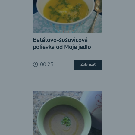
Batátovo-šošovicová
polievka od Moje jedlo
00:25
Zobraziť