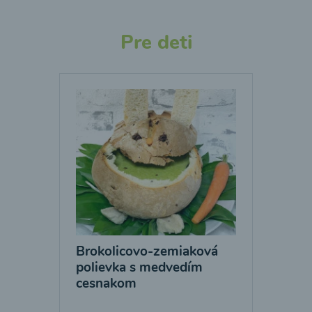
Pre deti
Brokolicovo-zemiaková
polievka s medvedím
cesnakom