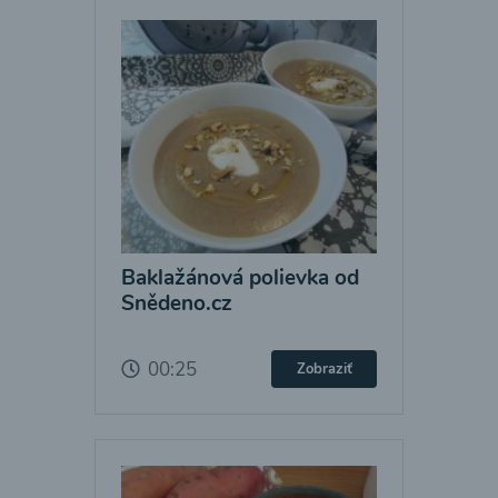
Baklažánová polievka od
Snědeno.cz
00:25
Zobraziť