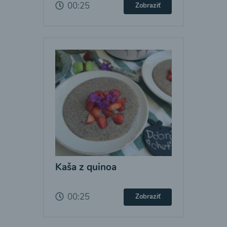
00:25
Zobraziť
Kaša z quinoa
00:25
Zobraziť