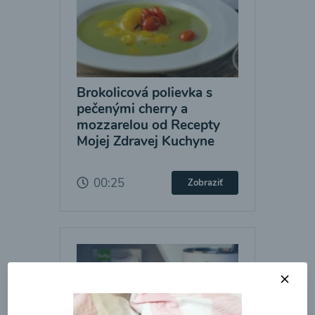
Brokolicová polievka s
pečenými cherry a
mozzarelou od Recepty
Mojej Zdravej Kuchyne
00:25
Zobraziť