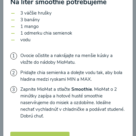
Na liter smoothie potrebujeme
zasielania newsletteru a potvrdzujem, že som si
prečítal(a)
informácie o Ochrane osobných
3 väčšie hrušky
údajov
a súhlasím s nimi.
3 banány
Brokolicové cappuccino
1 mango
Súhlasím
1 odmerku chia semienok
vodu
00:25
Zobraziť
Ovocie očistite a nakrájajte na menšie kúsky a
vložte do nádoby MioMatu.
Pridajte chia semienka a dolejte vodu tak, aby bola
Načítať ďalšie
hladina medzi ryskami MIN a MAX.
Zapnite MioMat a stlačte
Smoothie
. MioMat o 2
minútky zapípa a hotové husté smoothie
naservírujeme do misiek a ozdobíme. Ideálne
Kaše
nechať vychladnúť v chladničke a podávať studené.
Dobrú chuť.