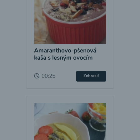
Amaranthovo-pšenová
kaša s lesným ovocím
00:25
Zobraziť