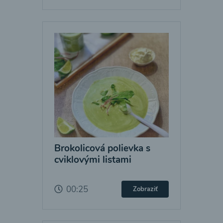
Brokolicová polievka s
cviklovými listami
00:25
Zobraziť