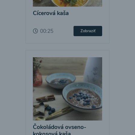
Cícerová kaša
00:25
Zobraziť
Čokoládová ovseno-
kokosová kaša