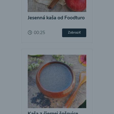
Jesenná kaša od Foodturo
00:25
Zobraziť
Kaša z čiernej šošovice