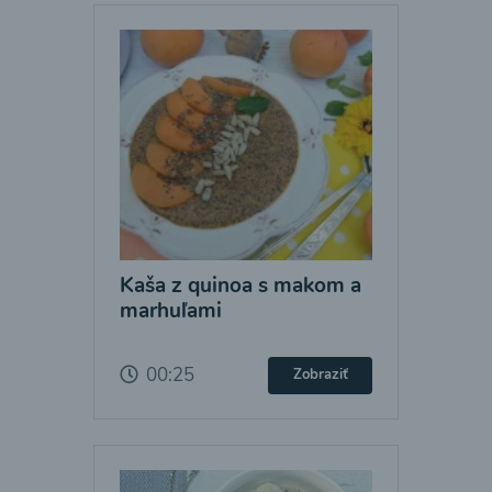
Kaša z quinoa s makom a
marhuľami
00:25
Zobraziť