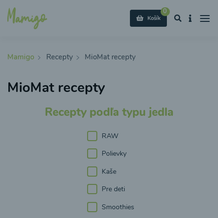
0
Košík
Mamigo
Recepty
MioMat recepty
MioMat recepty
Recepty podľa typu jedla
RAW
Polievky
Kaše
Pre deti
Smoothies