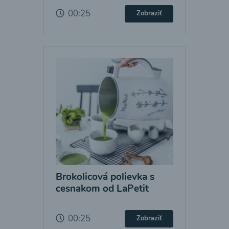
00:25
Zobraziť
Brokolicová polievka s
cesnakom od LaPetit
00:25
Zobraziť