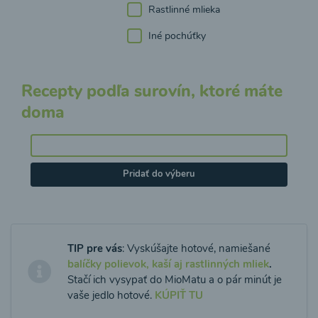
Rastlinné mlieka
Iné pochúťky
Recepty podľa surovín, ktoré máte
doma
Pridať do výberu
TIP pre vás
: Vyskúšajte hotové, namiešané
balíčky polievok, kaší aj rastlinných mliek
.
Stačí ich vysypať do MioMatu a o pár minút je
vaše jedlo hotové.
KÚPIŤ TU