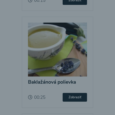
00:15
Zobraziť
Baklažánová polievka
00:25
Zobraziť