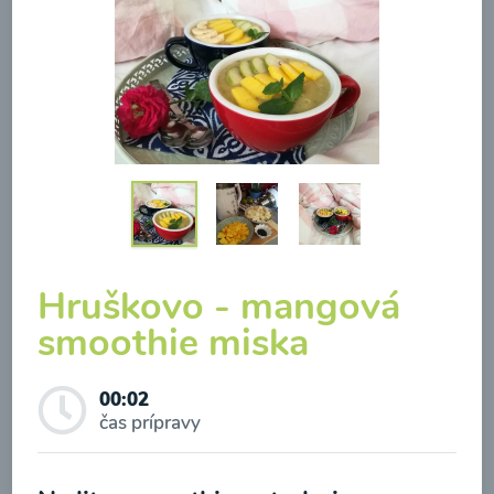
Brokolicová polievka so
syrom
00:25
Zobraziť
Hruškovo - mangová
smoothie miska
Odber noviniek a akcií
00:02
čas prípravy
Odoslaním registrácie na Newsletter súhlasím so
spracovaním osobných údajov pre účely