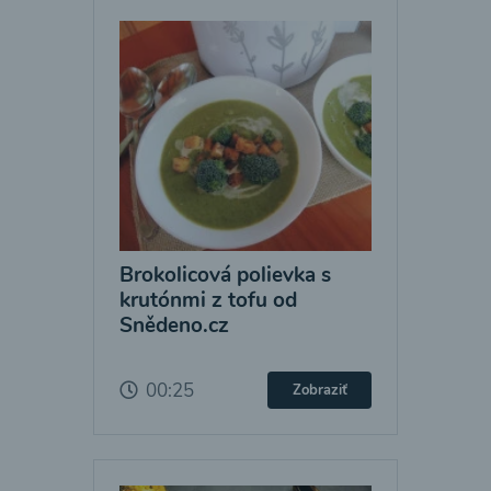
Brokolicová polievka s
krutónmi z tofu od
Snědeno.cz
00:25
Zobraziť