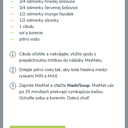
zasielania newsletteru a potvrdzujem, že som si
3/4 odmerky hnedej šošovice
3/4 odmerky červenej šošovice
prečítal(a)
informácie o Ochrane osobných
1/2 odmerky mungo fazuliek
údajov
a súhlasím s nimi.
1/2 odmerky slzovky
Brokolicové cappuccino
1 cibuľu
Súhlasím
soľ a korenie
pitnú vodu
00:25
Zobraziť
Cibuľu očistite a nakrájajte, vložte spolu s
prepláchnutou hŕstkou do nádoby MioMatu.
Dolejte pitnú vodu tak, aby bola hladina medzi
Načítať ďalšie
ryskami MIN a MAX.
Zapnite MioMat a stlačte
Mash/Soup
. MioMat vás
po 25 minútach prekvapí vynikajúcou kašou.
Ochuťte soľou a korením. Dobrú chuť!
Kaše