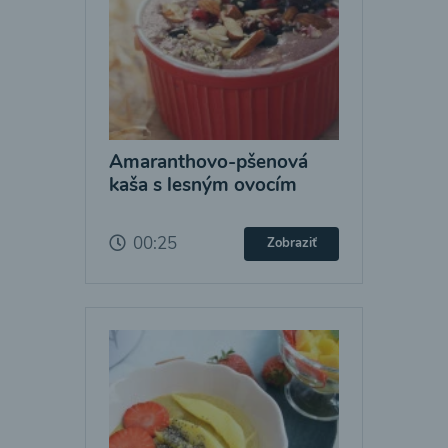
Amaranthovo-pšenová
kaša s lesným ovocím
00:25
Zobraziť