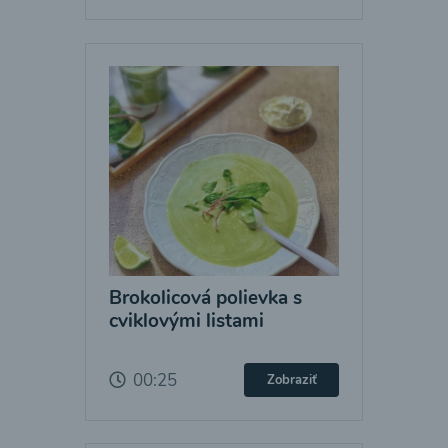
Brokolicová polievka s
cviklovými listami
00:25
Zobraziť