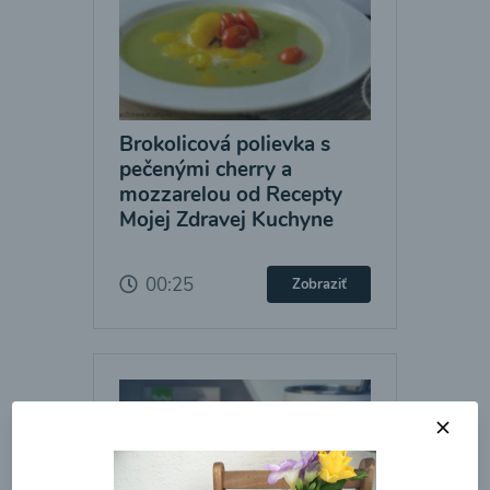
Brokolicová polievka s
pečenými cherry a
mozzarelou od Recepty
Mojej Zdravej Kuchyne
00:25
Zobraziť