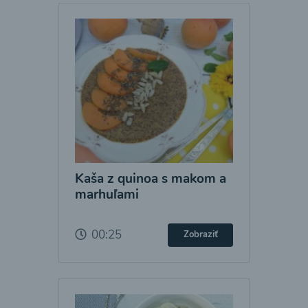
Kaša z quinoa s makom a
marhuľami
00:25
Zobraziť