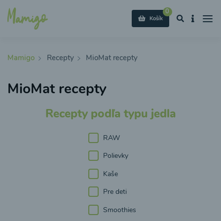
0
Košík
Mamigo
Recepty
MioMat recepty
MioMat recepty
Recepty podľa typu jedla
RAW
Polievky
Kaše
Pre deti
Smoothies