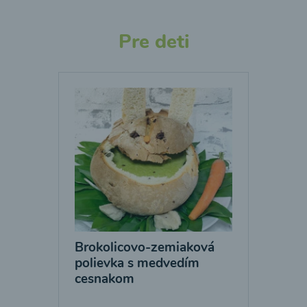
Pre deti
Brokolicovo-zemiaková
polievka s medvedím
cesnakom