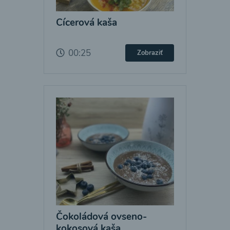
Cícerová kaša
00:25
Zobraziť
Čokoládová ovseno-
kokosová kaša