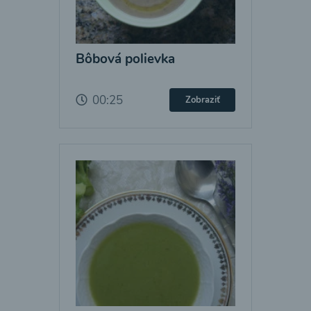
Bôbová polievka
00:25
Zobraziť