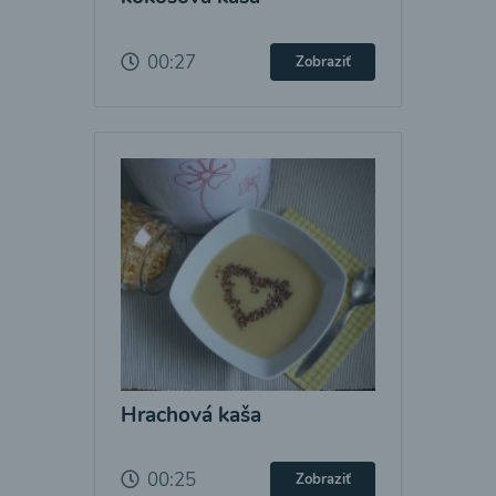
00:27
Zobraziť
Hrachová kaša
00:25
Zobraziť