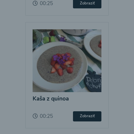
00:25
Zobraziť
Kaša z quinoa
00:25
Zobraziť