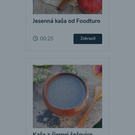
Jesenná kaša od Foodturo
00:25
Zobraziť
Kaša z čiernej šošovice