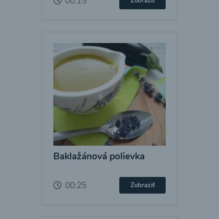
00:15
Zobraziť
Baklažánová polievka
00:25
Zobraziť