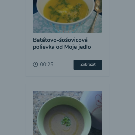
Batátovo-šošovicová
polievka od Moje jedlo
00:25
Zobraziť