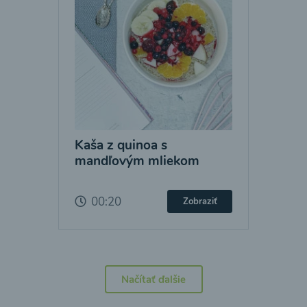
Kaša z quinoa s
mandľovým mliekom
00:20
Zobraziť
Načítať ďalšie