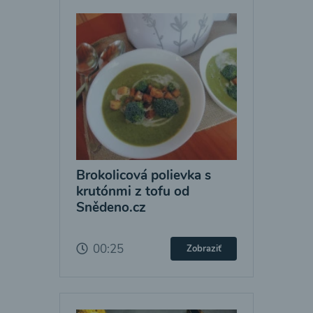
Brokolicová polievka s
krutónmi z tofu od
Snědeno.cz
00:25
Zobraziť