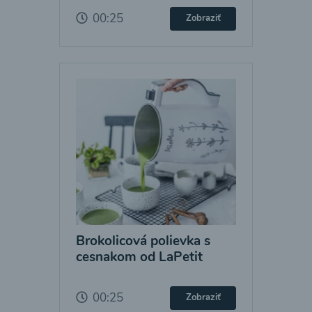
00:25
Zobraziť
Brokolicová polievka s
cesnakom od LaPetit
00:25
Zobraziť