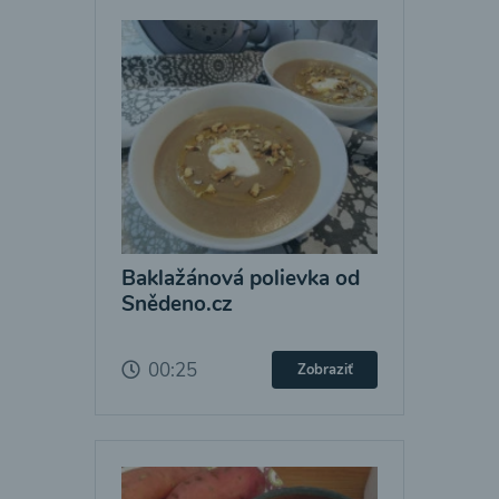
Baklažánová polievka od
Snědeno.cz
00:25
Zobraziť