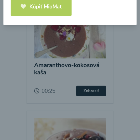
Kúpiť MioMat
Amaranthovo-kokosová
kaša
00:25
Zobraziť