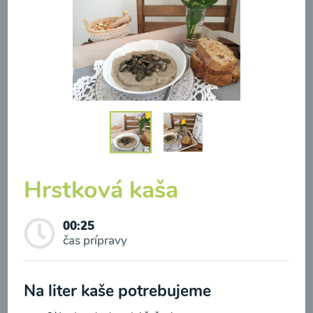
Brokolicová polievka so
syrom
00:25
Zobraziť
Hrstková kaša
00:25
Odber noviniek a akcií
čas prípravy
Odoslaním registrácie na Newsletter súhlasím so
Na liter kaše potrebujeme
spracovaním osobných údajov pre účely