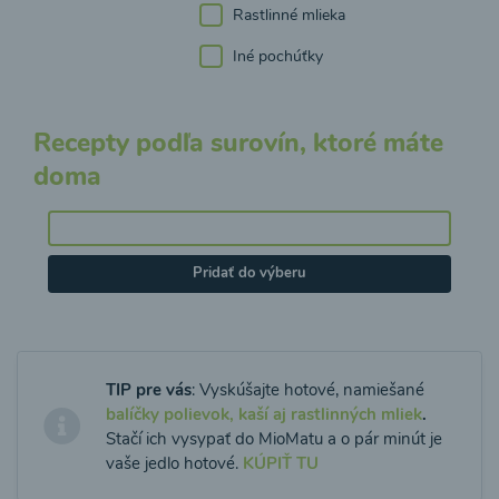
Rastlinné mlieka
Iné pochúťky
Recepty podľa surovín, ktoré máte
doma
Pridať do výberu
TIP pre vás
: Vyskúšajte hotové, namiešané
balíčky polievok, kaší aj rastlinných mliek
.
Stačí ich vysypať do MioMatu a o pár minút je
vaše jedlo hotové.
KÚPIŤ TU