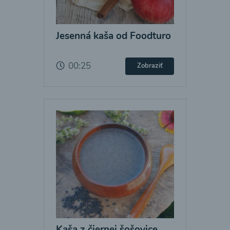
Jesenná kaša od Foodturo
00:25
Zobraziť
Kaša z čiernej šošovice