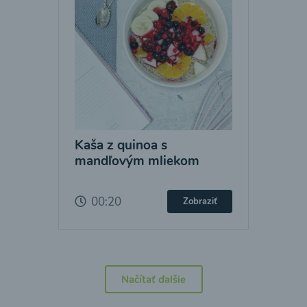
Kaša z quinoa s
mandľovým mliekom
00:20
Zobraziť
Načítať ďalšie