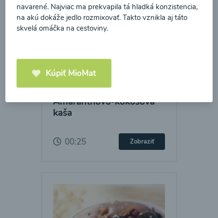
navarené. Najviac ma prekvapila tá hladká konzistencia,
na akú dokáže jedlo rozmixovať. Takto vznikla aj táto
skvelá omáčka na cestoviny.
Kúpiť MioMat
Amaranthovo-kokosová
kaša
00:25
Zobraziť