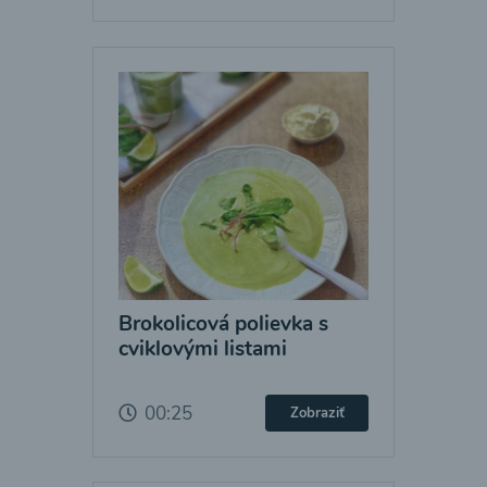
Brokolicová polievka s
cviklovými listami
00:25
Zobraziť