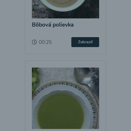
Bôbová polievka
00:25
Zobraziť