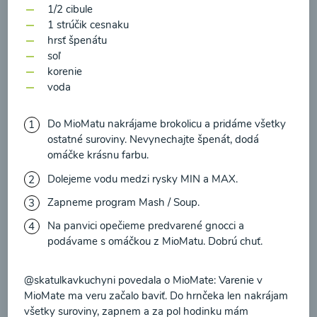
zasielania newsletteru a potvrdzujem, že som si
1/2 cibule
prečítal(a)
informácie o Ochrane osobných
1 strúčik cesnaku
hrsť špenátu
údajov
a súhlasím s nimi.
soľ
Brokolicové cappuccino
korenie
Súhlasím
voda
00:25
Zobraziť
Do MioMatu nakrájame brokolicu a pridáme všetky
ostatné suroviny. Nevynechajte špenát, dodá
omáčke krásnu farbu.
Dolejeme vodu medzi rysky MIN a MAX.
Načítať ďalšie
Zapneme program Mash / Soup.
Na panvici opečieme predvarené gnocci a
podávame s omáčkou z MioMatu. Dobrú chuť.
Kaše
@skatulkavkuchyni povedala o MioMate: Varenie v
MioMate ma veru začalo baviť. Do hrnčeka len nakrájam
všetky suroviny, zapnem a za pol hodinku mám