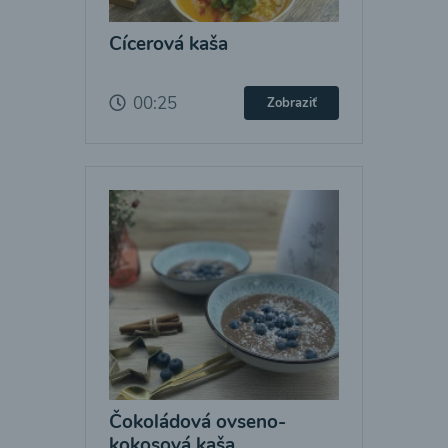
Cícerová kaša
00:25
Zobraziť
Čokoládová ovseno-
kokosová kaša