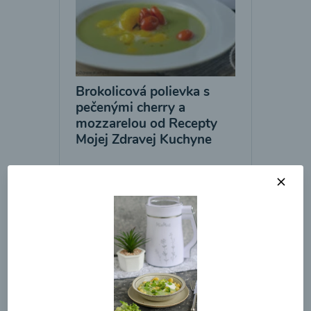
Brokolicová polievka s
pečenými cherry a
mozzarelou od Recepty
Mojej Zdravej Kuchyne
00:25
Zobraziť