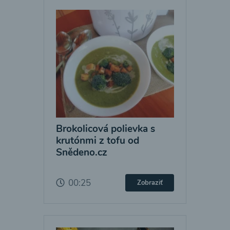
Brokolicová polievka s
krutónmi z tofu od
Snědeno.cz
00:25
Zobraziť