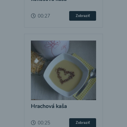
00:27
Zobraziť
Hrachová kaša
00:25
Zobraziť