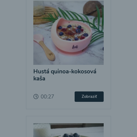
Hustá quinoa-kokosová
kaša
00:27
Zobraziť