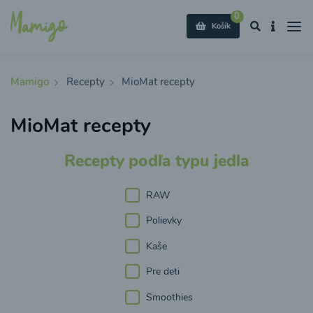
0
Košík
Mamigo
Recepty
MioMat recepty
MioMat recepty
Recepty podľa typu jedla
RAW
Polievky
Kaše
Pre deti
Smoothies