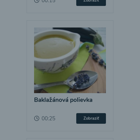
00:15
Zobraziť
Baklažánová polievka
00:25
Zobraziť