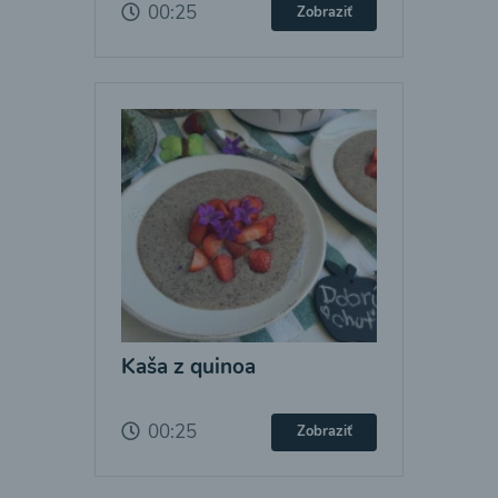
00:25
Zobraziť
Kaša z quinoa
00:25
Zobraziť