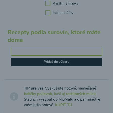
Rastlinné mlieka
Iné pochúťky
Recepty podľa surovín, ktoré máte
doma
Pridať do výberu
TIP pre vás
: Vyskúšajte hotové, namiešané
balíčky polievok, kaší aj rastlinných mliek
.
Stačí ich vysypať do MioMatu a o pár minút je
vaše jedlo hotové.
KÚPIŤ TU