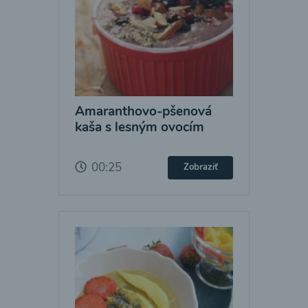
Amaranthovo-pšenová
kaša s lesným ovocím
00:25
Zobraziť