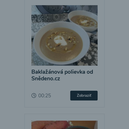
Baklažánová polievka od
Snědeno.cz
00:25
Zobraziť