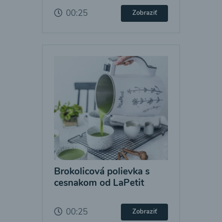
00:25
Zobraziť
Brokolicová polievka s
cesnakom od LaPetit
00:25
Zobraziť