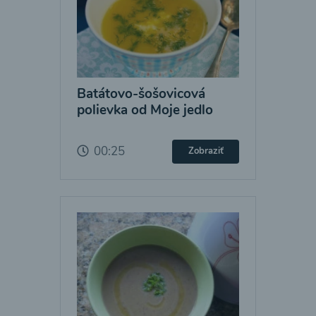
Batátovo-šošovicová
polievka od Moje jedlo
00:25
Zobraziť