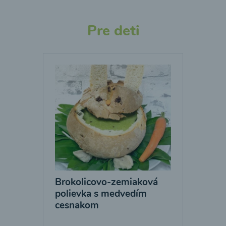
Pre deti
Brokolicovo-zemiaková
polievka s medvedím
cesnakom