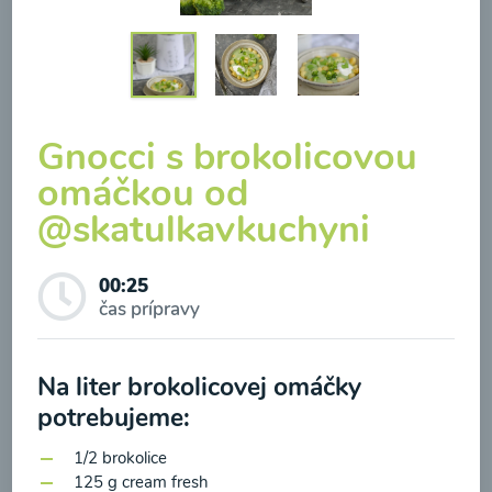
Brokolicová polievka so
Gnocci s brokolicovou
syrom
omáčkou od
@skatulkavkuchyni
00:25
Zobraziť
00:25
čas prípravy
Odber noviniek a akcií
Na liter brokolicovej omáčky
potrebujeme:
Odoslaním registrácie na Newsletter súhlasím so
1/2 brokolice
spracovaním osobných údajov pre účely
125 g cream fresh