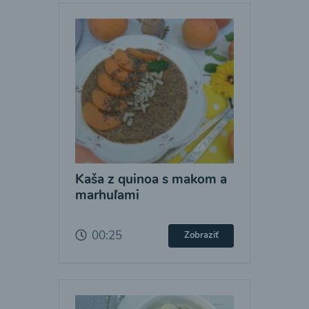
Kaša z quinoa s makom a
marhuľami
00:25
Zobraziť