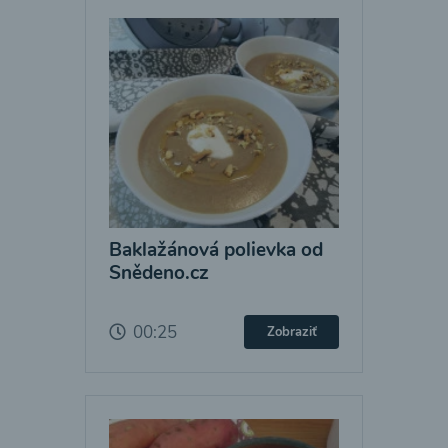
Baklažánová polievka od
Snědeno.cz
00:25
Zobraziť