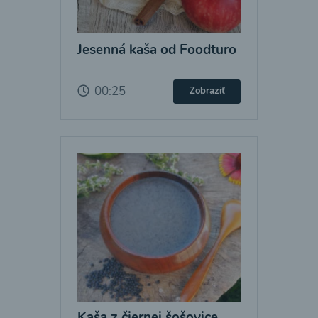
Jesenná kaša od Foodturo
00:25
Zobraziť
Kaša z čiernej šošovice