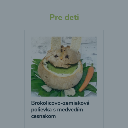
Pre deti
Brokolicovo-zemiaková
polievka s medvedím
cesnakom