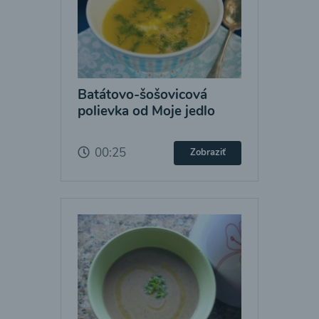
Batátovo-šošovicová
polievka od Moje jedlo
00:25
Zobraziť