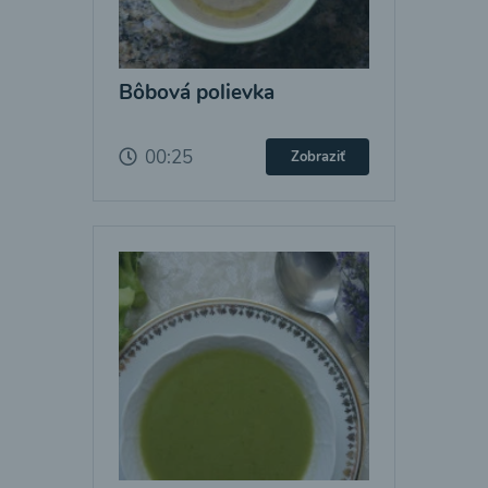
Bôbová polievka
00:25
Zobraziť