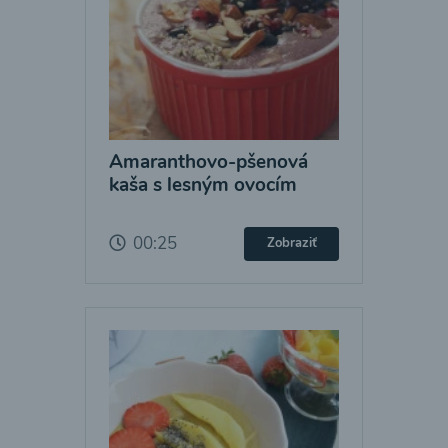
Amaranthovo-pšenová
kaša s lesným ovocím
00:25
Zobraziť