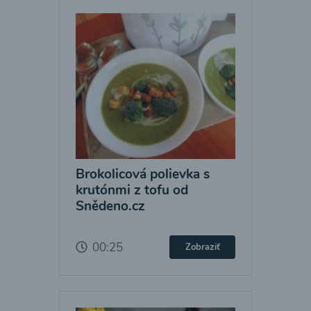
Brokolicová polievka s
krutónmi z tofu od
Snědeno.cz
00:25
Zobraziť