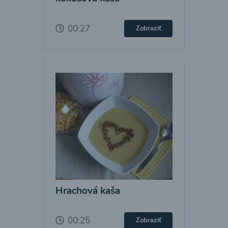
00:27
Zobraziť
Hrachová kaša
00:25
Zobraziť