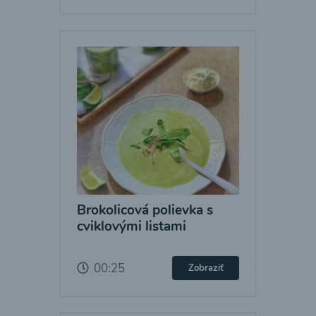
Brokolicová polievka s
cviklovými listami
00:25
Zobraziť