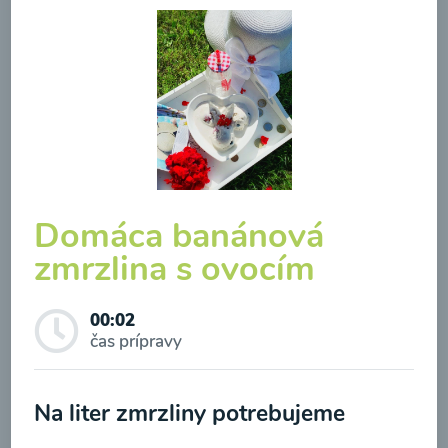
Brokolicová polievka so
syrom
00:25
Zobraziť
Domáca banánová
zmrzlina s ovocím
00:02
Odber noviniek a akcií
čas prípravy
Odoslaním registrácie na Newsletter súhlasím so
Na liter zmrzliny potrebujeme
spracovaním osobných údajov pre účely