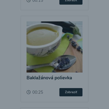
00:15
Zobraziť
Baklažánová polievka
00:25
Zobraziť