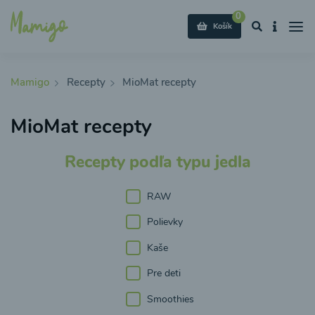
0
Košík
Mamigo
Recepty
MioMat recepty
MioMat recepty
Recepty podľa typu jedla
RAW
Polievky
Kaše
Pre deti
Smoothies