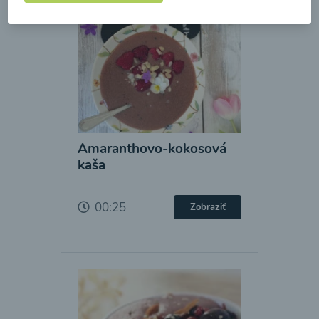
Amaranthovo-kokosová
kaša
00:25
Zobraziť