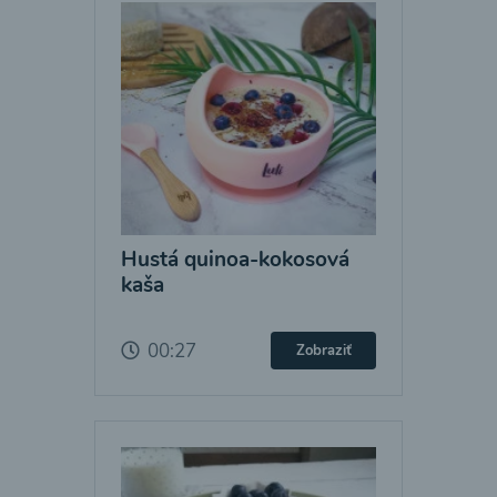
Hustá quinoa-kokosová
kaša
00:27
Zobraziť