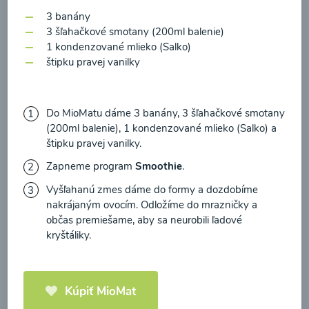
zasielania newsletteru a potvrdzujem, že som si
3 banány
prečítal(a)
informácie o Ochrane osobných
3 šľahačkové smotany (200ml balenie)
údajov
a súhlasím s nimi.
1 kondenzované mlieko (Salko)
Brokolicové cappuccino
štipku pravej vanilky
Súhlasím
00:25
Zobraziť
Do MioMatu dáme 3 banány, 3 šľahačkové smotany
(200ml balenie), 1 kondenzované mlieko (Salko) a
štipku pravej vanilky.
Zapneme program
Smoothie
.
Načítať ďalšie
Vyšľahanú zmes dáme do formy a dozdobíme
nakrájaným ovocím. Odložíme do mrazničky a
občas premiešame, aby sa neurobili ľadové
kryštáliky.
Kaše
Kúpiť MioMat