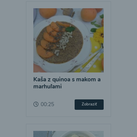
Kaša z quinoa s makom a
marhuľami
00:25
Zobraziť