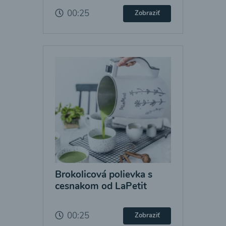
00:25
Zobraziť
Brokolicová polievka s
cesnakom od LaPetit
00:25
Zobraziť