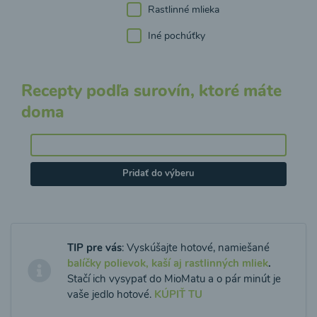
Rastlinné mlieka
Iné pochúťky
Recepty podľa surovín, ktoré máte
doma
Pridať do výberu
TIP pre vás
: Vyskúšajte hotové, namiešané
balíčky polievok, kaší aj rastlinných mliek
.
Stačí ich vysypať do MioMatu a o pár minút je
vaše jedlo hotové.
KÚPIŤ TU