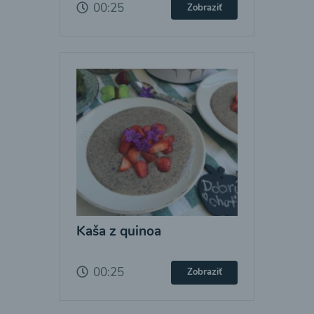
00:25
Zobraziť
Kaša z quinoa
00:25
Zobraziť