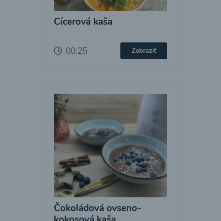
Cícerová kaša
00:25
Zobraziť
Čokoládová ovseno-
kokosová kaša