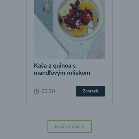
Kaša z quinoa s
mandľovým mliekom
00:20
Zobraziť
Načítať ďalšie