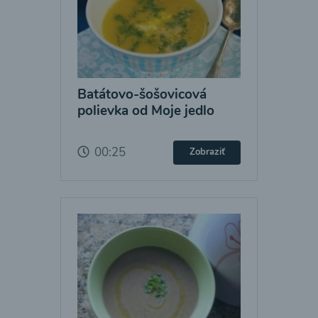
Batátovo-šošovicová
polievka od Moje jedlo
00:25
Zobraziť