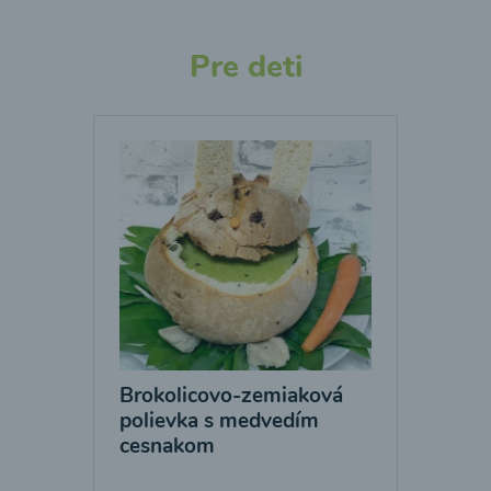
Pre deti
Brokolicovo-zemiaková
polievka s medvedím
cesnakom