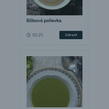
Bôbová polievka
00:25
Zobraziť