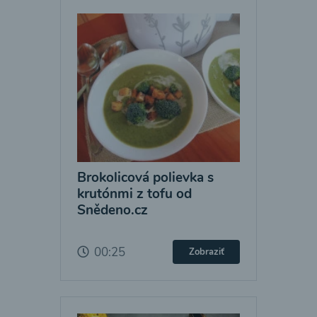
Brokolicová polievka s
krutónmi z tofu od
Snědeno.cz
00:25
Zobraziť