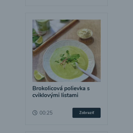
Brokolicová polievka s
cviklovými listami
00:25
Zobraziť