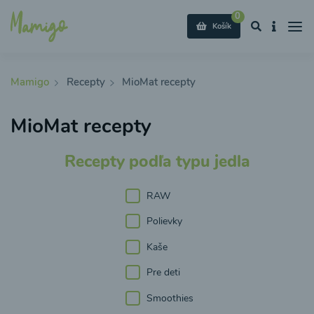
0
Košík
Mamigo
Recepty
MioMat recepty
MioMat recepty
Recepty podľa typu jedla
RAW
Polievky
Kaše
Pre deti
Smoothies