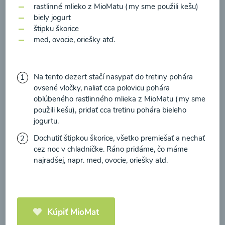
zasielania newsletteru a potvrdzujem, že som si
rastlinné mlieko z MioMatu (my sme použili kešu)
prečítal(a)
informácie o Ochrane osobných
biely jogurt
štipku škorice
údajov
a súhlasím s nimi.
med, ovocie, oriešky atď.
Brokolicové cappuccino
Súhlasím
00:25
Zobraziť
Na tento dezert stačí nasypať do tretiny pohára
ovsené vločky, naliať cca polovicu pohára
obľúbeného rastlinného mlieka z MioMatu (my sme
použili kešu), pridať cca tretinu pohára bieleho
jogurtu.
Načítať ďalšie
Dochutiť štipkou škorice, všetko premiešať a nechať
cez noc v chladničke. Ráno pridáme, čo máme
najradšej, napr. med, ovocie, oriešky atď.
Kaše
Kúpiť MioMat