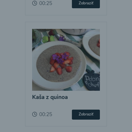
00:25
Zobraziť
Kaša z quinoa
00:25
Zobraziť