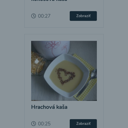
00:27
Zobraziť
Hrachová kaša
00:25
Zobraziť