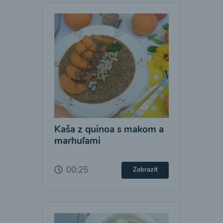
Kaša z quinoa s makom a
marhuľami
00:25
Zobraziť