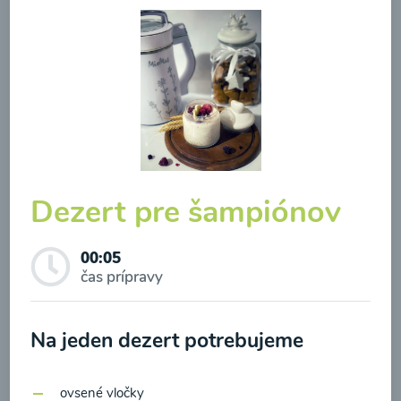
Brokolicová polievka so
syrom
00:25
Zobraziť
Dezert pre šampiónov
00:05
čas prípravy
Odber noviniek a akcií
Na jeden dezert potrebujeme
Odoslaním registrácie na Newsletter súhlasím so
spracovaním osobných údajov pre účely
ovsené vločky