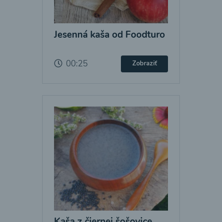
Jesenná kaša od Foodturo
00:25
Zobraziť
Kaša z čiernej šošovice