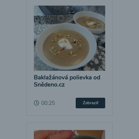
Baklažánová polievka od
Snědeno.cz
00:25
Zobraziť