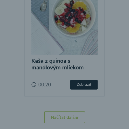
Kaša z quinoa s
mandľovým mliekom
00:20
Zobraziť
Načítať ďalšie