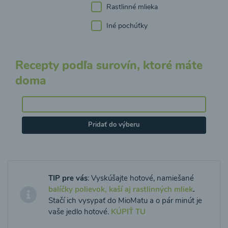
Rastlinné mlieka
Iné pochúťky
Recepty podľa surovín, ktoré máte
doma
Pridať do výberu
TIP pre vás
: Vyskúšajte hotové, namiešané
balíčky polievok, kaší aj rastlinných mliek
.
Stačí ich vysypať do MioMatu a o pár minút je
vaše jedlo hotové.
KÚPIŤ TU