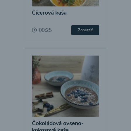
Cícerová kaša
00:25
Zobraziť
Čokoládová ovseno-
kokosová kaša