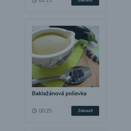
00:15
Zobraziť
Baklažánová polievka
00:25
Zobraziť