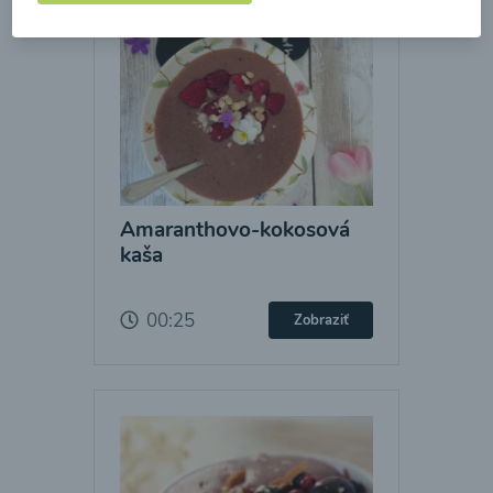
Amaranthovo-kokosová
kaša
00:25
Zobraziť