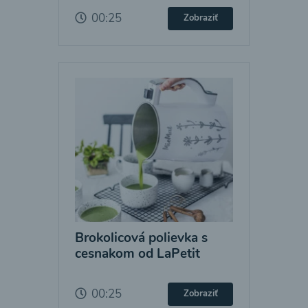
00:25
Zobraziť
Brokolicová polievka s
cesnakom od LaPetit
00:25
Zobraziť