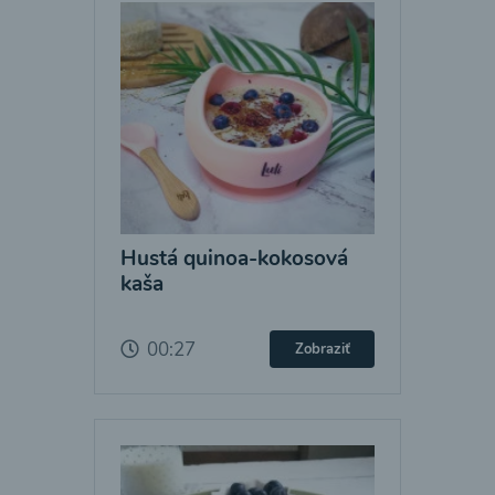
Hustá quinoa-kokosová
kaša
00:27
Zobraziť