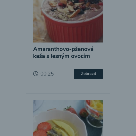
Amaranthovo-pšenová
kaša s lesným ovocím
00:25
Zobraziť