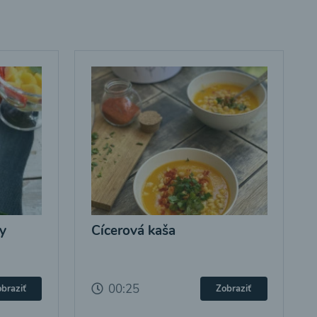
y
Cícerová kaša
00:25
braziť
Zobraziť