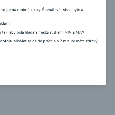
rájajte na drobné kúsky. Špenátové listy umyte a
Súhlasím
oMatu.
du tak, aby bola hladina medzi ryskami MIN a MAX.
so
Brokolicové cappuccino
oothie
. MioMat sa dá do práce a o 2 minúty máte zdravý
00:25
braziť
Zobraziť