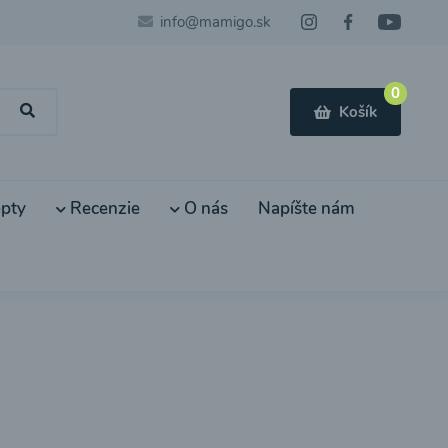
info@mamigo.sk
0
Košík
pty
Recenzie
O nás
Napíšte nám