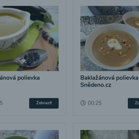
ánová polievka
Baklažánová polievka
Snědeno.cz
25
00:25
Zobraziť
Zo