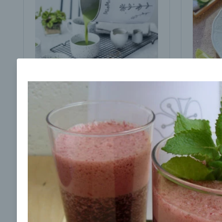
Brokolicová polievka s
Brokol
cesnakom od LaPetit
cviklo
00:25
00:
Zobraziť
Odber noviniek a akcií
Odoslaním registrácie na Newsletter súhlasím s