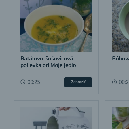
Batátovo-šošovicová
Bôbová
polievka od Moje jedlo
00:25
00:
Zobraziť