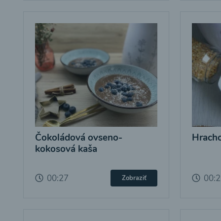
Čokoládová ovseno-
Hracho
kokosová kaša
00:27
00:
Zobraziť