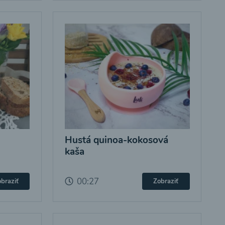
Hustá quinoa-kokosová
kaša
00:27
braziť
Zobraziť