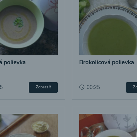
 polievka
Brokolicová polievka
25
00:25
Zobraziť
Zo