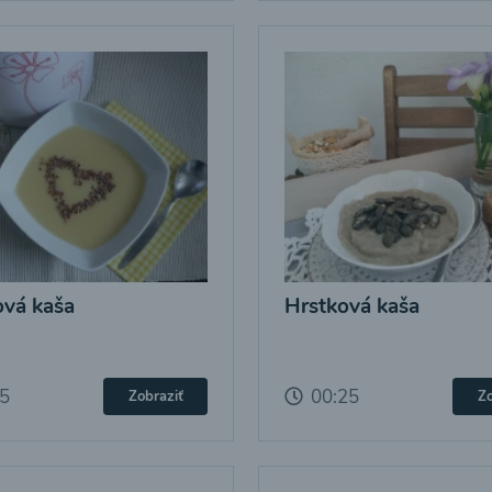
vá kaša
Hrstková kaša
25
00:25
Zobraziť
Zo