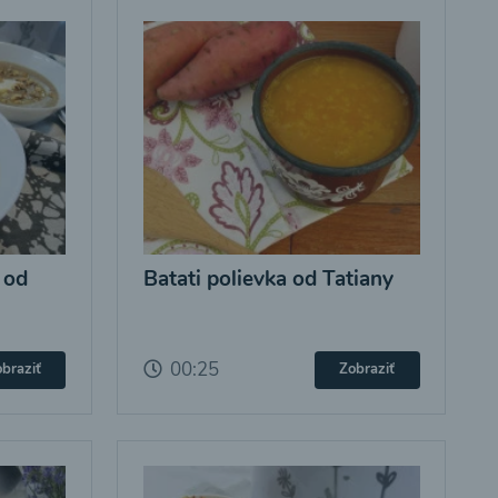
 od
Batati polievka od Tatiany
00:25
braziť
Zobraziť