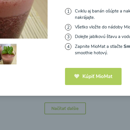
Cviklu aj banán ošúpte a nak
nakrájajte.
Všetko vložte do nádoby Mi
Dolejte jablkovú šťavu a vo
icová polievka s
Brokolicová polievka 
mi cherry a
syrom
Zapnite MioMat a stlačte
Sm
elou od Recepty
smoothie hotový.
Zdravej Kuchyne
25
00:25
Zobraziť
Zo
Kúpiť MioMat
Načítať ďalšie