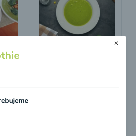
s
Brokolicová polievka s
thie
kukuricou
00:25
braziť
Zobraziť
trebujeme
potvrdzujem, že som si prečítal(a)
informácie o