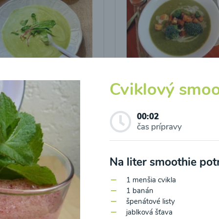
icová polievka s
Brokolicová polievka 
Cviklový smoo
vými listami
krutónmi z tofu od
Snědeno.cz
00:02
čas prípravy
25
00:25
Zobraziť
Zo
Na liter smoothie po
1 menšia cvikla
1 banán
špenátové listy
jablková šťava
o spracovaním osobných údajov pre účely zasielania newsletteru a 