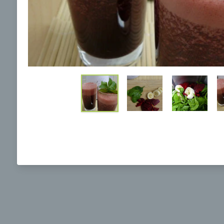
Ochrane osobných údajov
a súhlasím s nimi.
Brokolicová polievka s nivou
Brokol
pečený
mozzar
Mojej 
00:25
00:
Zobraziť