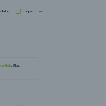
mlieka
Iné pochúťky
h mliek
.
Stačí