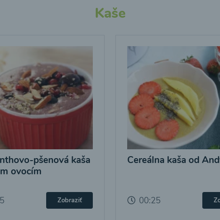
Kaše
nthovo-pšenová kaša
Cereálna kaša od And
ým ovocím
25
00:25
Zobraziť
Zo