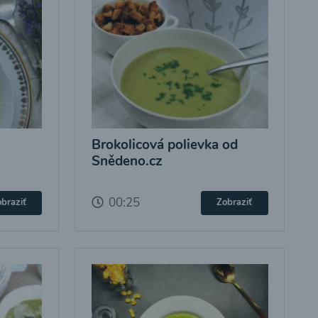
Brokolicová polievka od
Snědeno.cz
00:25
braziť
Zobraziť