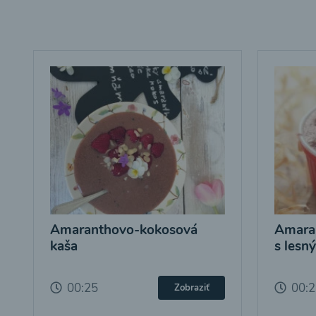
Amaranthovo-kokosová
Amara
kaša
s lesn
00:25
00:
Zobraziť