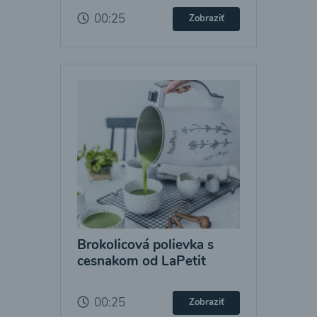
00:25
Zobraziť
Brokolicová polievka s
cesnakom od LaPetit
00:25
Zobraziť