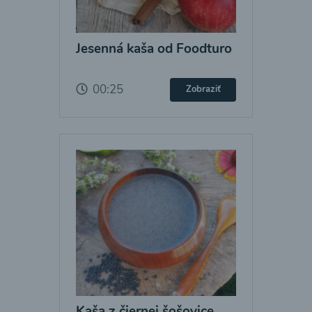
Jesenná kaša od Foodturo
00:25
Zobraziť
Kaša z čiernej šošovice