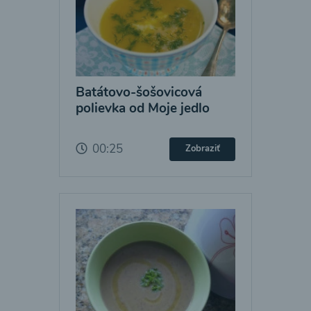
Batátovo-šošovicová
polievka od Moje jedlo
00:25
Zobraziť