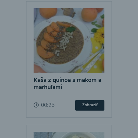
Kaša z quinoa s makom a
marhuľami
00:25
Zobraziť