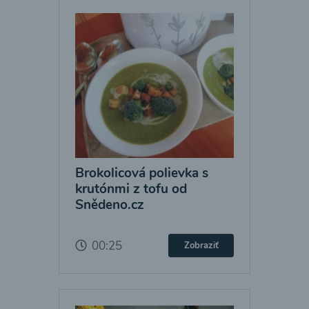
Brokolicová polievka s
krutónmi z tofu od
Snědeno.cz
00:25
Zobraziť