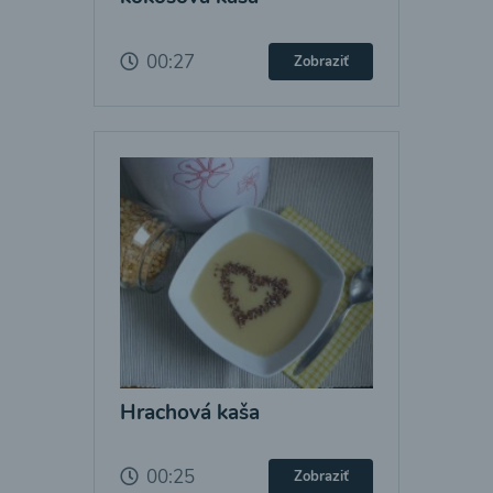
00:27
Zobraziť
Hrachová kaša
00:25
Zobraziť