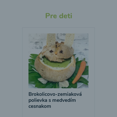
Pre deti
Brokolicovo-zemiaková
polievka s medvedím
cesnakom