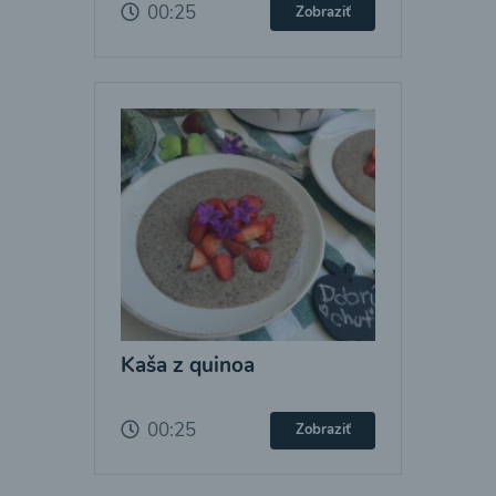
00:25
Zobraziť
Kaša z quinoa
00:25
Zobraziť