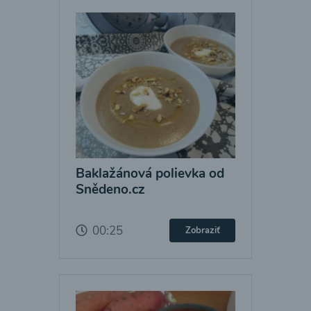
Baklažánová polievka od
Snědeno.cz
00:25
Zobraziť