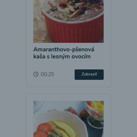
Amaranthovo-pšenová
kaša s lesným ovocím
00:25
Zobraziť