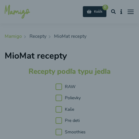
0
Košík
Mamigo
Recepty
MioMat recepty
MioMat recepty
Recepty podľa typu jedla
RAW
Polievky
Kaše
Pre deti
Smoothies