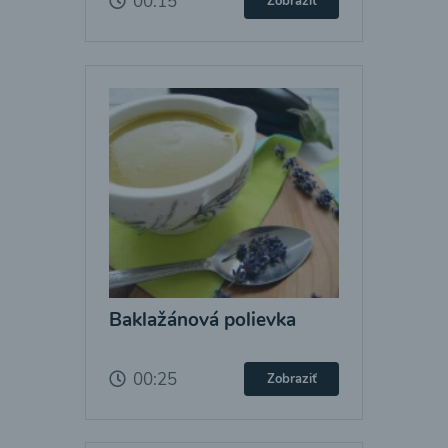
00:15
Zobraziť
Baklažánová polievka
00:25
Zobraziť