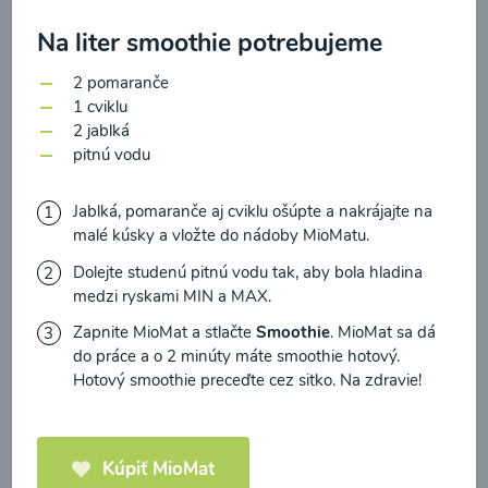
zasielania newsletteru a potvrdzujem, že som si
prečítal(a)
informácie o Ochrane osobných
Na liter smoothie potrebujeme
údajov
a súhlasím s nimi.
2 pomaranče
Brokolicové cappuccino
1 cviklu
Súhlasím
2 jablká
00:25
pitnú vodu
Zobraziť
Jablká, pomaranče aj cviklu ošúpte a nakrájajte na
malé kúsky a vložte do nádoby MioMatu.
Dolejte studenú pitnú vodu tak, aby bola hladina
Načítať ďalšie
medzi ryskami MIN a MAX.
Zapnite MioMat a stlačte
Smoothie
. MioMat sa dá
do práce a o 2 minúty máte smoothie hotový.
Kaše
Hotový smoothie preceďte cez sitko. Na zdravie!
Kúpiť MioMat