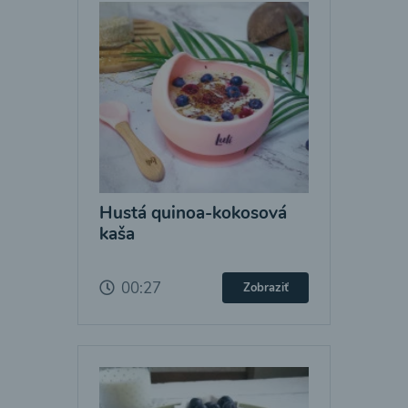
Hustá quinoa-kokosová
kaša
00:27
Zobraziť