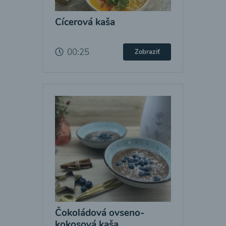
Cícerová kaša
00:25
Zobraziť
Čokoládová ovseno-
kokosová kaša