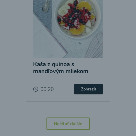
Kaša z quinoa s
mandľovým mliekom
00:20
Zobraziť
Načítať ďalšie