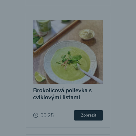
Brokolicová polievka s
cviklovými listami
00:25
Zobraziť