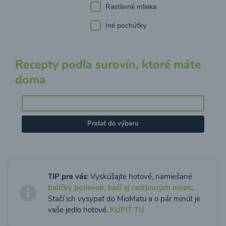
Rastlinné mlieka
Iné pochúťky
Recepty podľa surovín, ktoré máte
doma
Pridať do výberu
TIP pre vás
: Vyskúšajte hotové, namiešané
balíčky polievok, kaší aj rastlinných mliek
.
Stačí ich vysypať do MioMatu a o pár minút je
vaše jedlo hotové.
KÚPIŤ TU