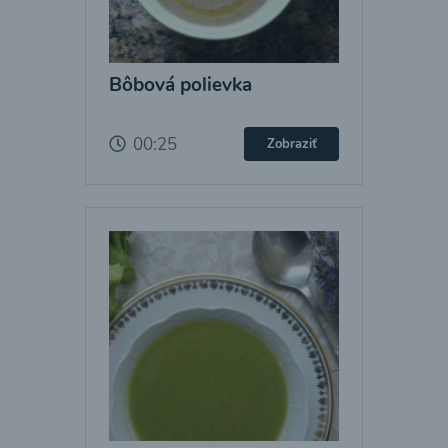
Bôbová polievka
00:25
Zobraziť