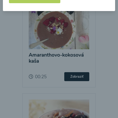
Amaranthovo-kokosová
kaša
00:25
Zobraziť