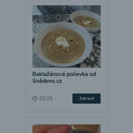
Baklažánová polievka od
Snědeno.cz
00:25
Zobraziť