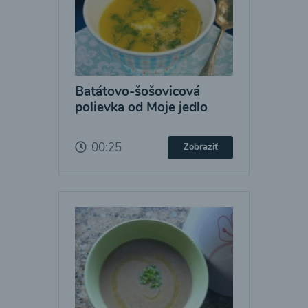
Batátovo-šošovicová
polievka od Moje jedlo
00:25
Zobraziť