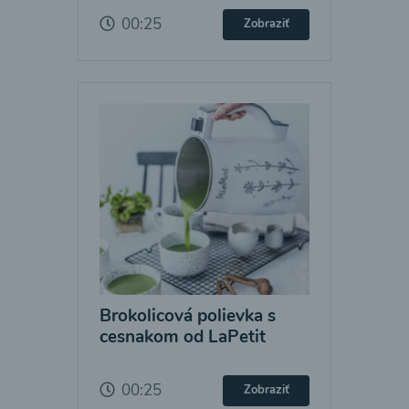
00:25
Zobraziť
Brokolicová polievka s
cesnakom od LaPetit
00:25
Zobraziť