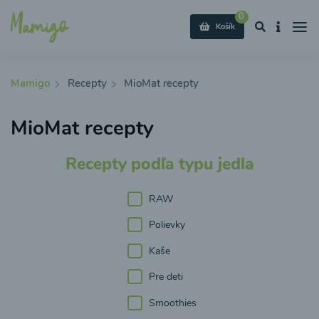
0
Košík
Mamigo
Recepty
MioMat recepty
MioMat recepty
Recepty podľa typu jedla
RAW
Polievky
Kaše
Pre deti
Smoothies