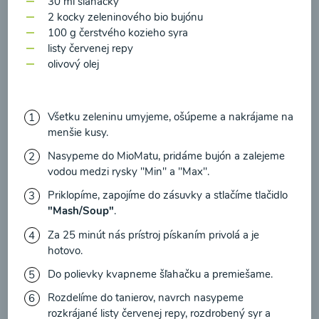
30 ml šľahačky
zasielania newsletteru a potvrdzujem, že som si
2 kocky zeleninového bio bujónu
prečítal(a)
informácie o Ochrane osobných
100 g čerstvého kozieho syra
údajov
a súhlasím s nimi.
listy červenej repy
Brokolicové cappuccino
olivový olej
Súhlasím
00:25
Zobraziť
Všetku zeleninu umyjeme, ošúpeme a nakrájame na
menšie kusy.
Nasypeme do MioMatu, pridáme bujón a zalejeme
vodou medzi rysky "Min" a "Max".
Načítať ďalšie
Priklopíme, zapojíme do zásuvky a stlačíme tlačidlo
"Mash/Soup"
.
Za 25 minút nás prístroj pískaním privolá a je
Kaše
hotovo.
Do polievky kvapneme šľahačku a premiešame.
Rozdelíme do tanierov, navrch nasypeme
rozkrájané listy červenej repy, rozdrobený syr a