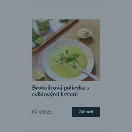
Brokolicová polievka s
cviklovými listami
00:25
Zobraziť