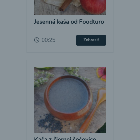
Jesenná kaša od Foodturo
00:25
Zobraziť
Kaša z čiernej šošovice