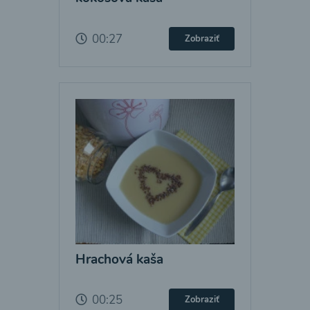
00:27
Zobraziť
Hrachová kaša
00:25
Zobraziť