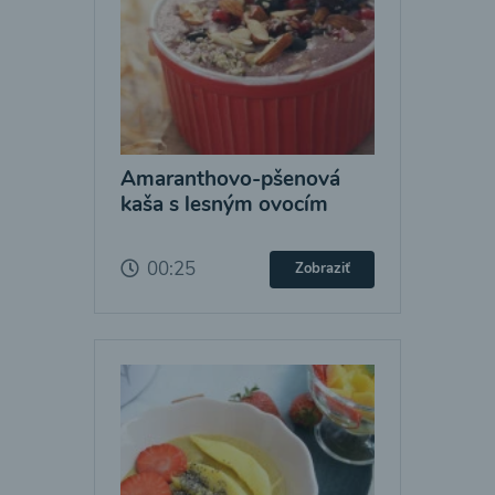
Amaranthovo-pšenová
kaša s lesným ovocím
00:25
Zobraziť