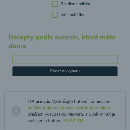
Rastlinné mlieka
Iné pochúťky
Recepty podľa surovín, ktoré máte
doma
Pridať do výberu
TIP pre vás
: Vyskúšajte hotové, namiešané
balíčky polievok, kaší aj rastlinných mliek
.
Stačí ich vysypať do MioMatu a o pár minút je
vaše jedlo hotové.
KÚPIŤ TU