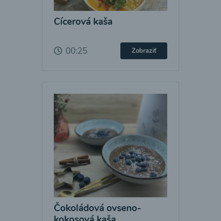
Cícerová kaša
00:25
Zobraziť
Čokoládová ovseno-
kokosová kaša