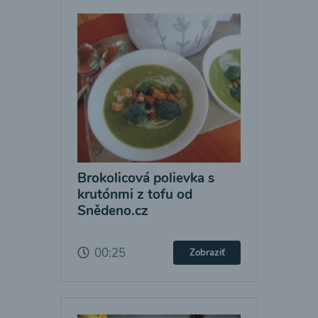
Brokolicová polievka s
krutónmi z tofu od
Snědeno.cz
00:25
Zobraziť