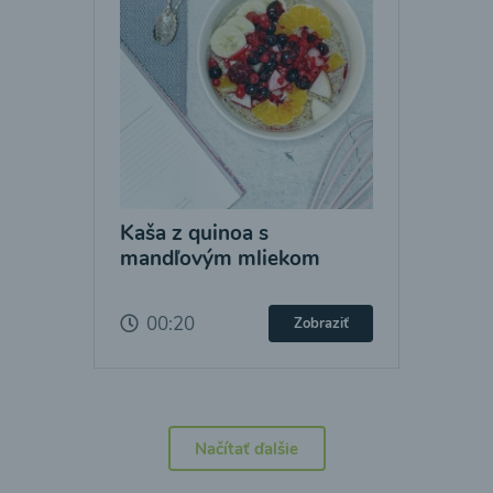
Kaša z quinoa s
mandľovým mliekom
00:20
Zobraziť
Načítať ďalšie