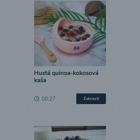
Hustá quinoa-kokosová
kaša
00:27
Zobraziť