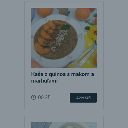
Kaša z quinoa s makom a
marhuľami
00:25
Zobraziť