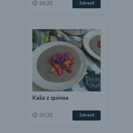
00:25
Zobraziť
Kaša z quinoa
00:25
Zobraziť