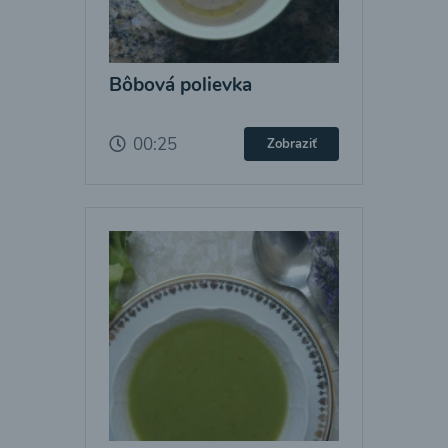
Bôbová polievka
00:25
Zobraziť