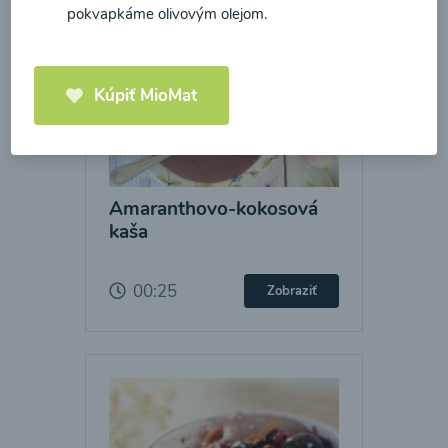
pokvapkáme olivovým olejom.
Kúpiť MioMat
Amaranthovo-kokosová
kaša
00:25
Zobraziť