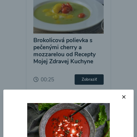
Brokolicová polievka s
pečenými cherry a
mozzarelou od Recepty
Mojej Zdravej Kuchyne
00:25
Zobraziť