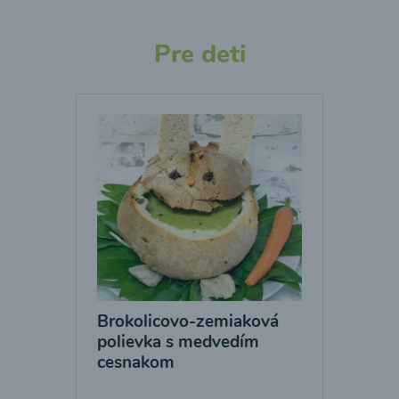
Pre deti
Brokolicovo-zemiaková
polievka s medvedím
cesnakom