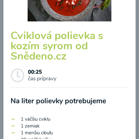
Cviklová polievka s
Brokolicová polievka so
kozím syrom od
syrom
Snědeno.cz
00:25
Zobraziť
00:25
čas prípravy
Na liter polievky potrebujeme
Odber noviniek a akcií
1 väčšiu cviklu
Odoslaním registrácie na Newsletter súhlasím so
1 zemiak
spracovaním osobných údajov pre účely
1 menšiu cibuľu