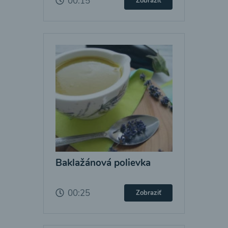
00:15
Zobraziť
Baklažánová polievka
00:25
Zobraziť