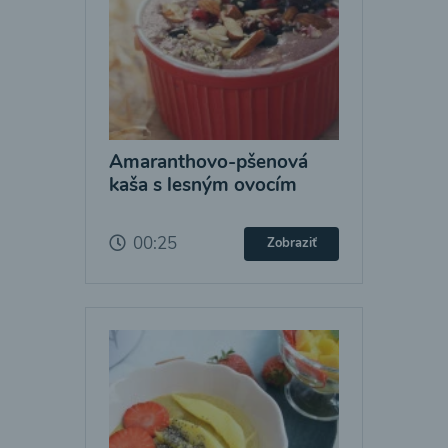
Amaranthovo-pšenová
kaša s lesným ovocím
00:25
Zobraziť