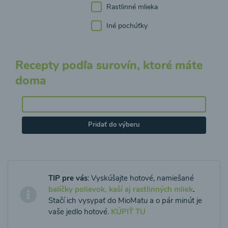
Rastlinné mlieka
Iné pochúťky
Recepty podľa surovín, ktoré máte
doma
Pridať do výberu
TIP pre vás
: Vyskúšajte hotové, namiešané
balíčky polievok, kaší aj rastlinných mliek
.
Stačí ich vysypať do MioMatu a o pár minút je
vaše jedlo hotové.
KÚPIŤ TU