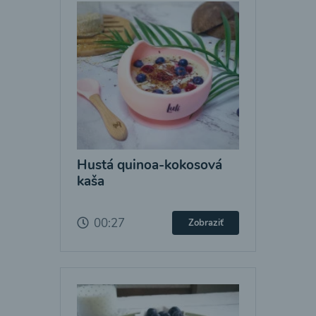
Hustá quinoa-kokosová
kaša
00:27
Zobraziť