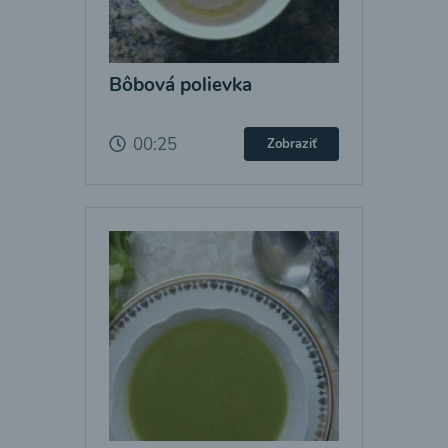
Bôbová polievka
00:25
Zobraziť