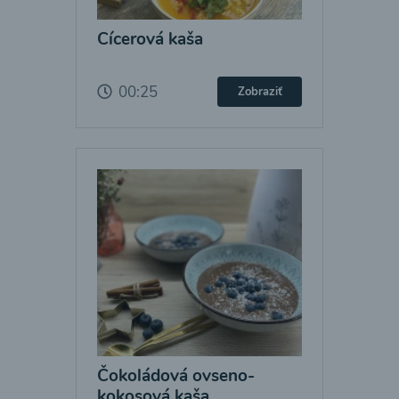
Cícerová kaša
00:25
Zobraziť
Čokoládová ovseno-
kokosová kaša