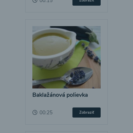
00:15
Zobraziť
Baklažánová polievka
00:25
Zobraziť