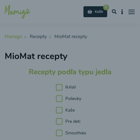
0
Košík
Mamigo
Recepty
MioMat recepty
MioMat recepty
Recepty podľa typu jedla
RAW
Polievky
Kaše
Pre deti
Smoothies