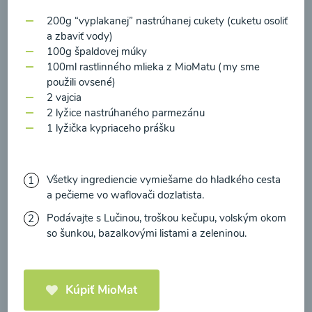
zasielania newsletteru a potvrdzujem, že som si
200g “vyplakanej” nastrúhanej cukety (cuketu osoliť
prečítal(a)
informácie o Ochrane osobných
a zbaviť vody)
údajov
a súhlasím s nimi.
100g špaldovej múky
Brokolicové cappuccino
100ml rastlinného mlieka z MioMatu (my sme
Súhlasím
použili ovsené)
2 vajcia
00:25
Zobraziť
2 lyžice nastrúhaného parmezánu
1 lyžička kypriaceho prášku
Načítať ďalšie
Všetky ingrediencie vymiešame do hladkého cesta
a pečieme vo waflovači dozlatista.
Podávajte s Lučinou, troškou kečupu, volským okom
so šunkou, bazalkovými listami a zeleninou.
Kaše
Kúpiť MioMat