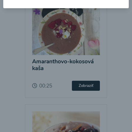
Amaranthovo-kokosová
kaša
00:25
Zobraziť