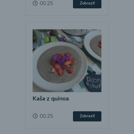
00:25
Zobraziť
Kaša z quinoa
00:25
Zobraziť