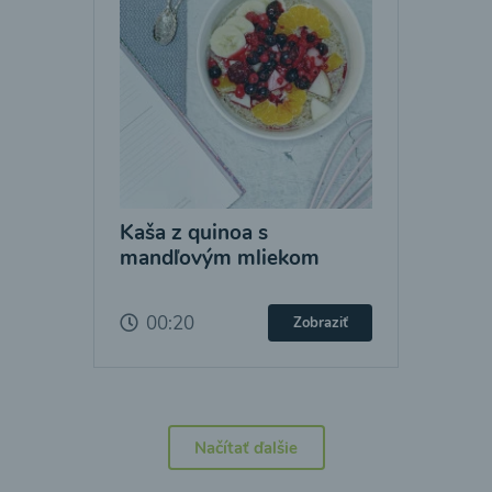
Kaša z quinoa s
mandľovým mliekom
00:20
Zobraziť
Načítať ďalšie