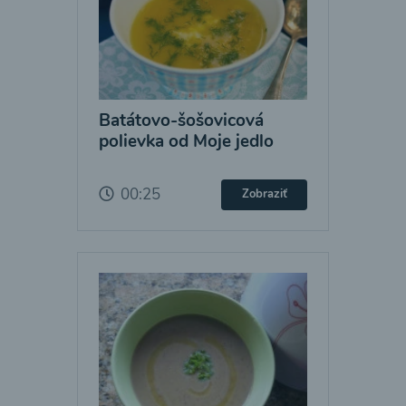
Batátovo-šošovicová
polievka od Moje jedlo
00:25
Zobraziť