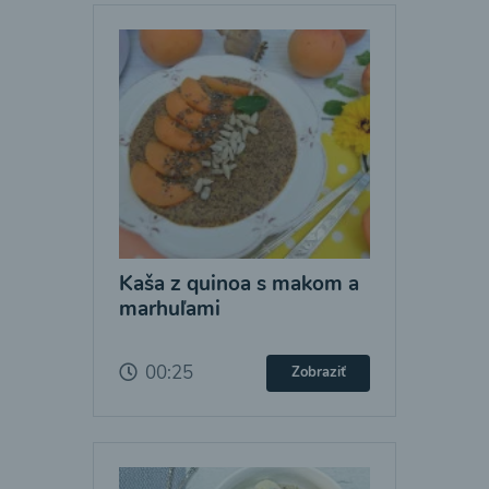
Kaša z quinoa s makom a
marhuľami
00:25
Zobraziť