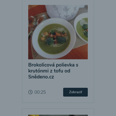
Brokolicová polievka s
krutónmi z tofu od
Snědeno.cz
00:25
Zobraziť