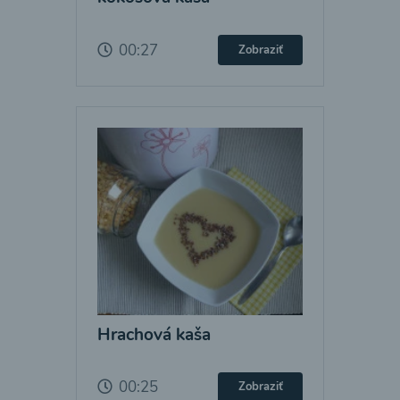
00:27
Zobraziť
Hrachová kaša
00:25
Zobraziť