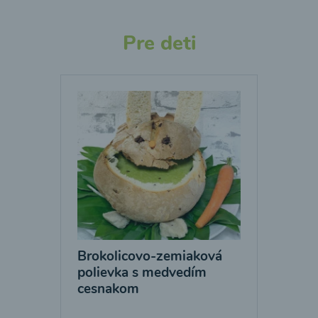
Pre deti
Brokolicovo-zemiaková
polievka s medvedím
cesnakom