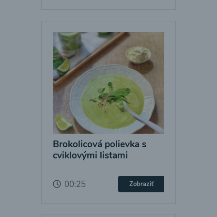
Brokolicová polievka s
cviklovými listami
00:25
Zobraziť