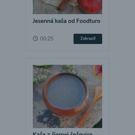
Jesenná kaša od Foodturo
00:25
Zobraziť
Kaša z čiernej šošovice