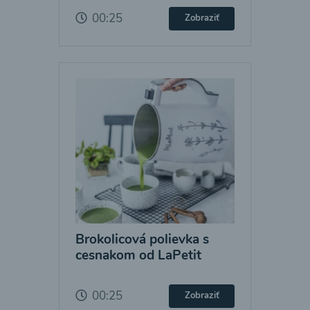
00:25
Zobraziť
Brokolicová polievka s
cesnakom od LaPetit
00:25
Zobraziť