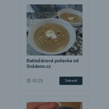
Baklažánová polievka od
Snědeno.cz
00:25
Zobraziť