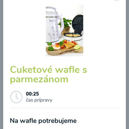
Brokolicová polievka so
syrom
00:25
Zobraziť
Cuketové wafle s
parmezánom
00:25
Odber noviniek a akcií
čas prípravy
Odoslaním registrácie na Newsletter súhlasím so
Na wafle potrebujeme
spracovaním osobných údajov pre účely