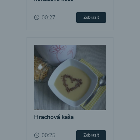
00:27
Zobraziť
Hrachová kaša
00:25
Zobraziť