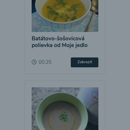
Batátovo-šošovicová
polievka od Moje jedlo
00:25
Zobraziť