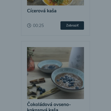
Cícerová kaša
00:25
Zobraziť
Čokoládová ovseno-
kokosová kaša