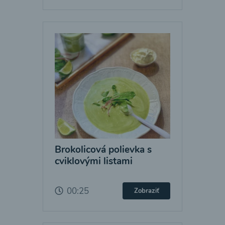
Brokolicová polievka s
cviklovými listami
00:25
Zobraziť