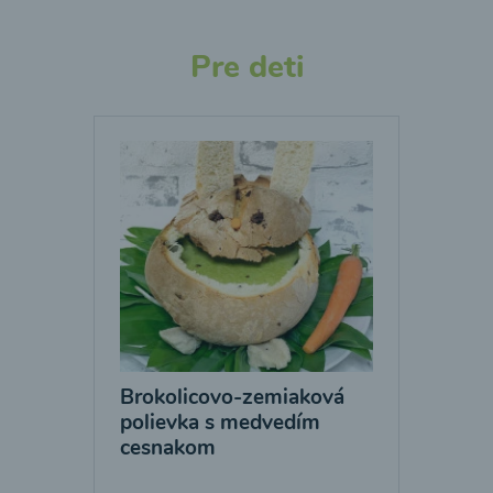
Pre deti
Brokolicovo-zemiaková
polievka s medvedím
cesnakom