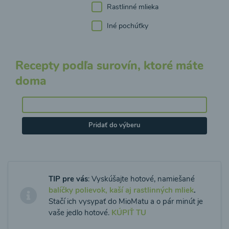
Rastlinné mlieka
Iné pochúťky
Recepty podľa surovín, ktoré máte
doma
Pridať do výberu
TIP pre vás
: Vyskúšajte hotové, namiešané
balíčky polievok, kaší aj rastlinných mliek
.
Stačí ich vysypať do MioMatu a o pár minút je
vaše jedlo hotové.
KÚPIŤ TU