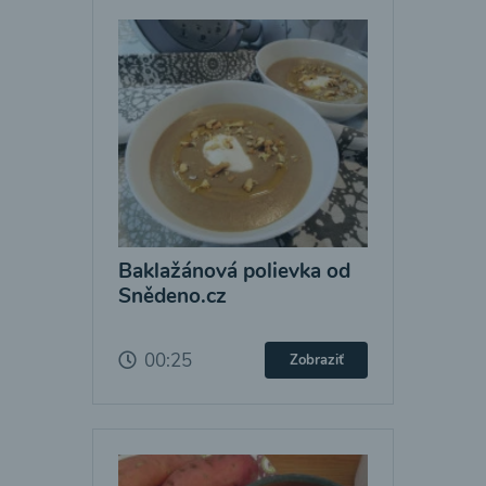
Baklažánová polievka od
Snědeno.cz
00:25
Zobraziť