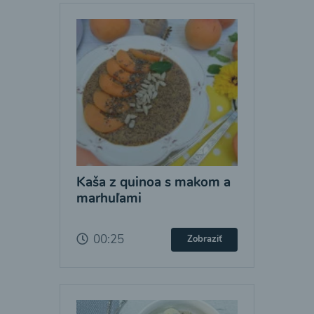
Kaša z quinoa s makom a
marhuľami
00:25
Zobraziť