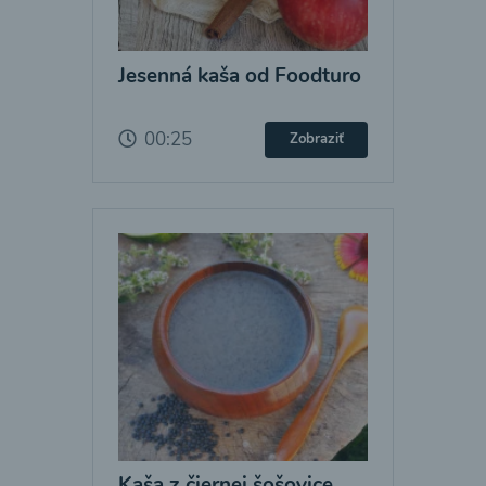
Jesenná kaša od Foodturo
00:25
Zobraziť
Kaša z čiernej šošovice