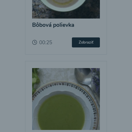
Bôbová polievka
00:25
Zobraziť