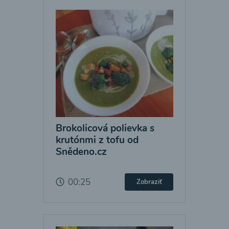
Brokolicová polievka s
krutónmi z tofu od
Snědeno.cz
00:25
Zobraziť