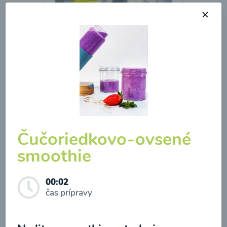
Brokolicová polievka so
syrom
00:25
Zobraziť
Čučoriedkovo-ovsené
smoothie
Odber noviniek a akcií
00:02
čas prípravy
Odoslaním registrácie na Newsletter súhlasím so
spracovaním osobných údajov pre účely