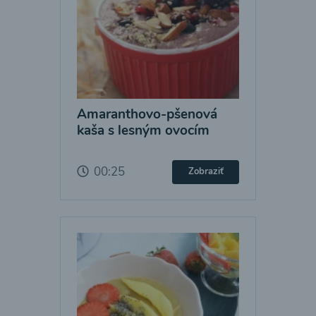
Amaranthovo-pšenová
kaša s lesným ovocím
00:25
Zobraziť