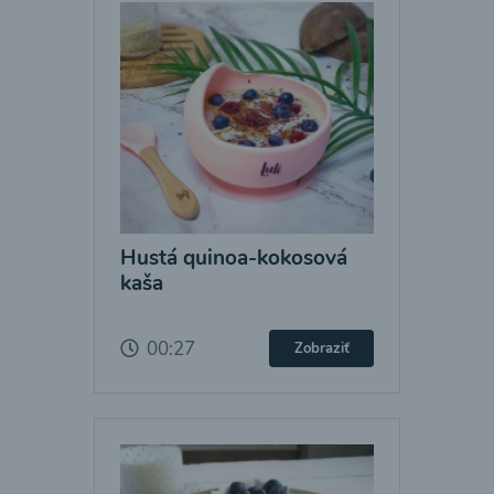
Hustá quinoa-kokosová
kaša
00:27
Zobraziť