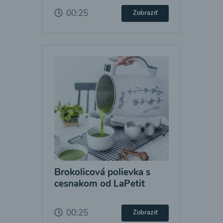
00:25
Zobraziť
Brokolicová polievka s
cesnakom od LaPetit
00:25
Zobraziť