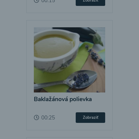
00:15
Zobraziť
Baklažánová polievka
00:25
Zobraziť