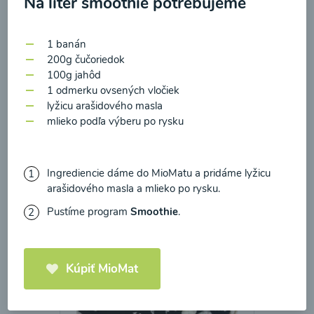
Na liter smoothie potrebujeme
zasielania newsletteru a potvrdzujem, že som si
prečítal(a)
informácie o Ochrane osobných
1 banán
údajov
a súhlasím s nimi.
Brokolicové cappuccino
200g čučoriedok
100g jahôd
Súhlasím
1 odmerku ovsených vločiek
00:25
Zobraziť
lyžicu arašidového masla
mlieko podľa výberu po rysku
Ingrediencie dáme do MioMatu a pridáme lyžicu
Načítať ďalšie
arašidového masla a mlieko po rysku.
Pustíme program
Smoothie
.
Kaše
Kúpiť MioMat