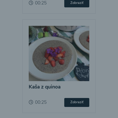
00:25
Zobraziť
Kaša z quinoa
00:25
Zobraziť