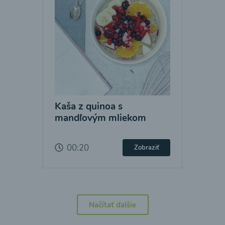
Kaša z quinoa s
mandľovým mliekom
00:20
Zobraziť
Načítať ďalšie