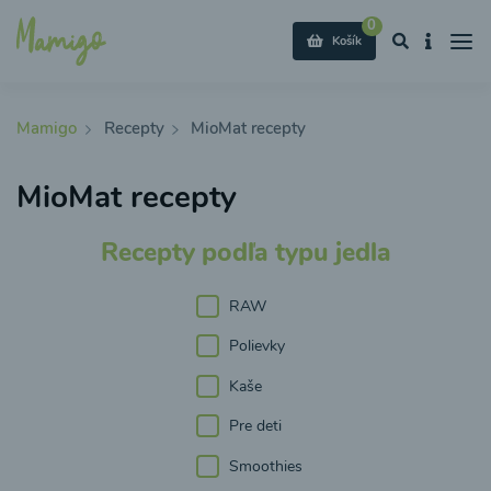
0
Košík
Mamigo
Recepty
MioMat recepty
MioMat recepty
Recepty podľa typu jedla
RAW
Polievky
Kaše
Pre deti
Smoothies