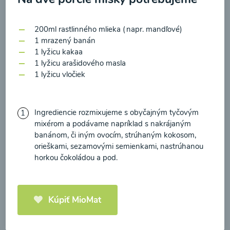
zasielania newsletteru a potvrdzujem, že som si
prečítal(a)
informácie o Ochrane osobných
200ml rastlinného mlieka (napr. mandľové)
údajov
a súhlasím s nimi.
1 mrazený banán
Brokolicové cappuccino
1 lyžicu kakaa
Súhlasím
1 lyžicu arašidového masla
00:25
Zobraziť
1 lyžicu vločiek
Ingrediencie rozmixujeme s obyčajným tyčovým
mixérom a podávame napríklad s nakrájaným
Načítať ďalšie
banánom, či iným ovocím, strúhaným kokosom,
orieškami, sezamovými semienkami, nastrúhanou
horkou čokoládou a pod.
Kaše
Kúpiť MioMat