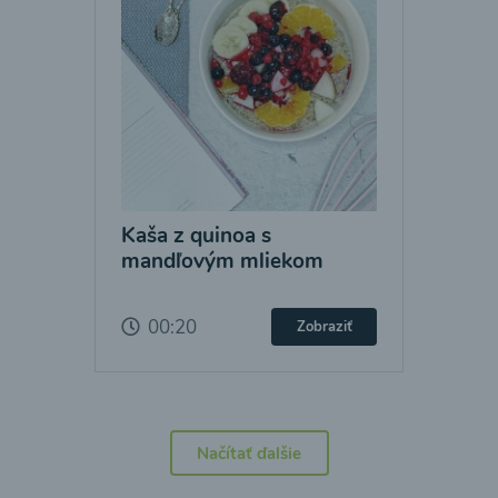
Kaša z quinoa s
mandľovým mliekom
00:20
Zobraziť
Načítať ďalšie