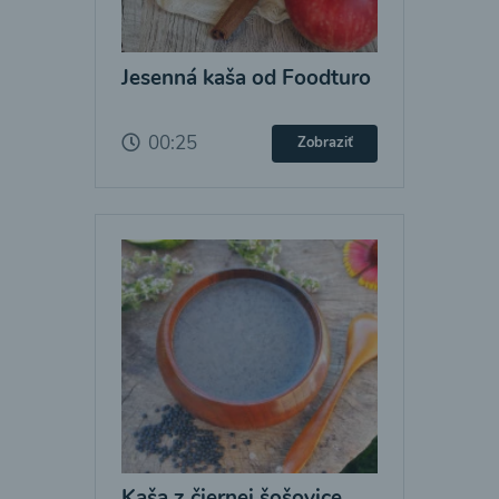
Jesenná kaša od Foodturo
00:25
Zobraziť
Kaša z čiernej šošovice