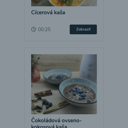
Cícerová kaša
00:25
Zobraziť
Čokoládová ovseno-
kokosová kaša