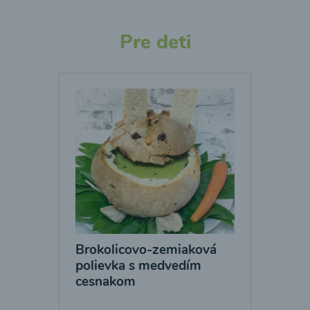
Pre deti
Brokolicovo-zemiaková
polievka s medvedím
cesnakom