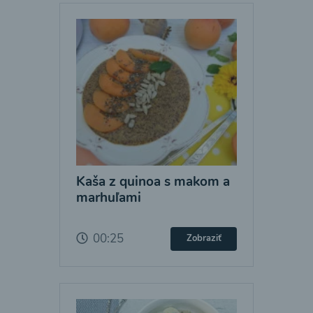
Kaša z quinoa s makom a
marhuľami
00:25
Zobraziť