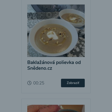
Baklažánová polievka od
Snědeno.cz
00:25
Zobraziť