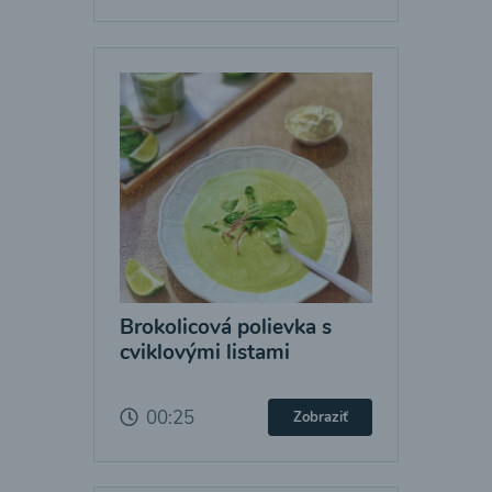
Brokolicová polievka s
cviklovými listami
00:25
Zobraziť