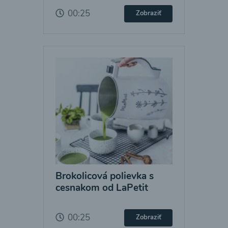
00:25
Zobraziť
Brokolicová polievka s
cesnakom od LaPetit
00:25
Zobraziť