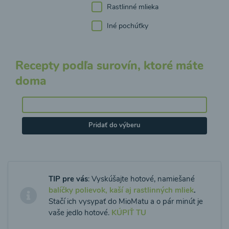
Rastlinné mlieka
Iné pochúťky
Recepty podľa surovín, ktoré máte
doma
Pridať do výberu
TIP pre vás
: Vyskúšajte hotové, namiešané
balíčky polievok, kaší aj rastlinných mliek
.
Stačí ich vysypať do MioMatu a o pár minút je
vaše jedlo hotové.
KÚPIŤ TU