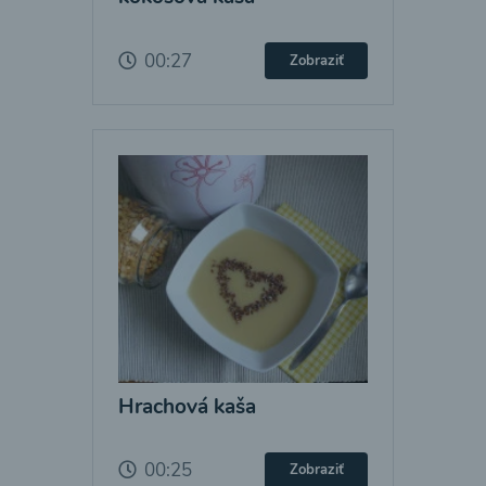
00:27
Zobraziť
Hrachová kaša
00:25
Zobraziť