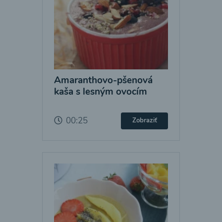
Amaranthovo-pšenová
kaša s lesným ovocím
00:25
Zobraziť