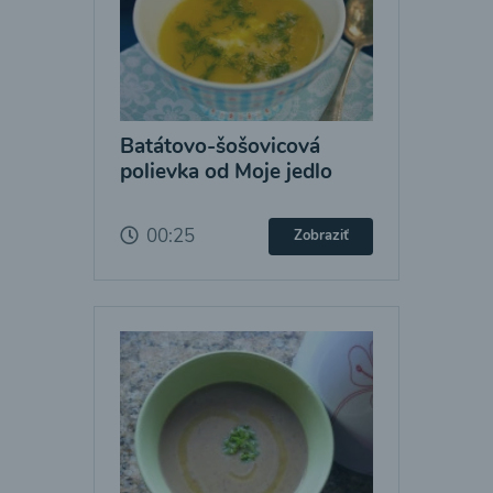
Batátovo-šošovicová
polievka od Moje jedlo
00:25
Zobraziť