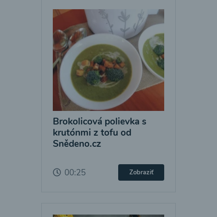
Brokolicová polievka s
krutónmi z tofu od
Snědeno.cz
00:25
Zobraziť