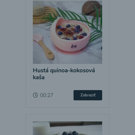
Hustá quinoa-kokosová
kaša
00:27
Zobraziť