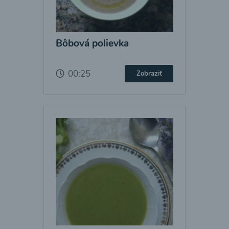
Bôbová polievka
00:25
Zobraziť