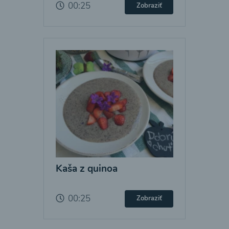
00:25
Zobraziť
Kaša z quinoa
00:25
Zobraziť