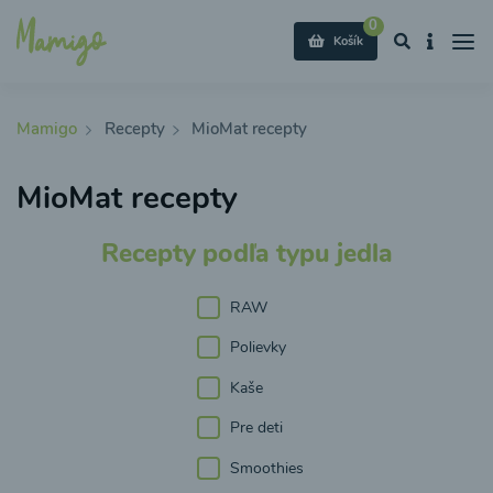
0
Košík
Mamigo
Recepty
MioMat recepty
MioMat recepty
Recepty podľa typu jedla
RAW
Polievky
Kaše
Pre deti
Smoothies