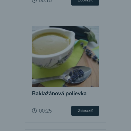
00:15
Zobraziť
Baklažánová polievka
00:25
Zobraziť