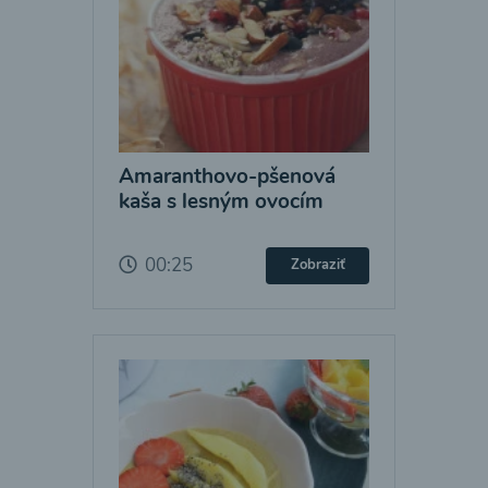
Amaranthovo-pšenová
kaša s lesným ovocím
00:25
Zobraziť