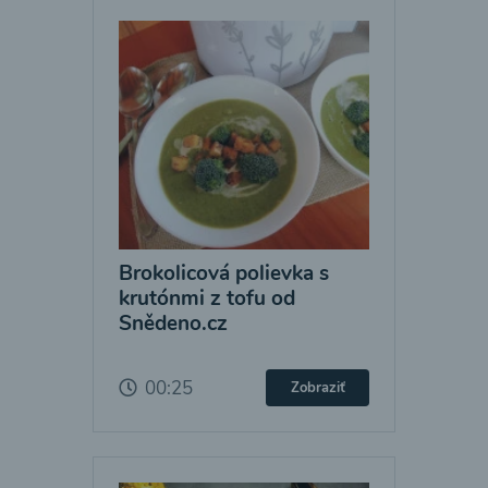
Brokolicová polievka s
krutónmi z tofu od
Snědeno.cz
00:25
Zobraziť