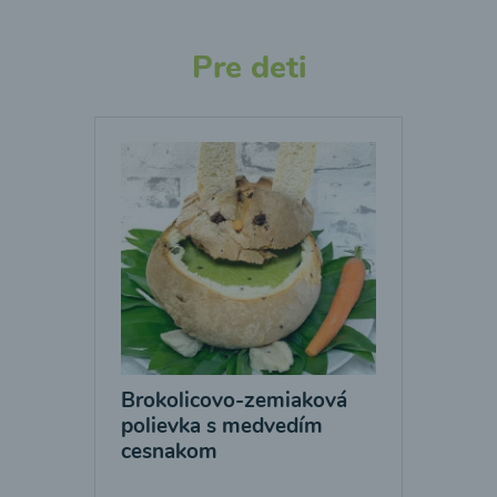
Pre deti
Brokolicovo-zemiaková
polievka s medvedím
cesnakom