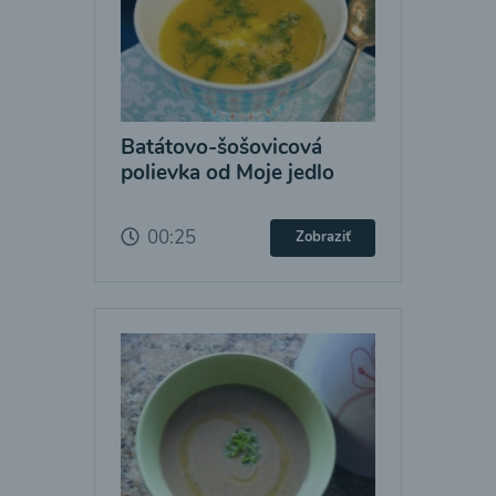
Batátovo-šošovicová
polievka od Moje jedlo
00:25
Zobraziť