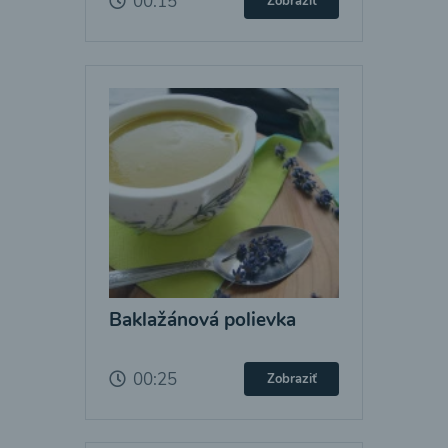
00:15
Zobraziť
Baklažánová polievka
00:25
Zobraziť