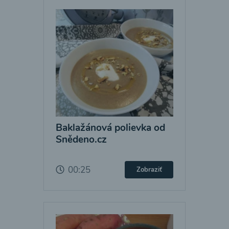
Baklažánová polievka od
Snědeno.cz
00:25
Zobraziť