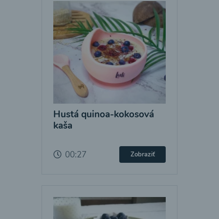
Hustá quinoa-kokosová
kaša
00:27
Zobraziť