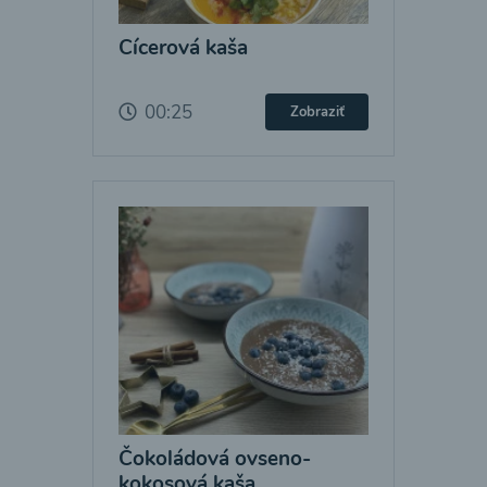
Cícerová kaša
00:25
Zobraziť
Čokoládová ovseno-
kokosová kaša