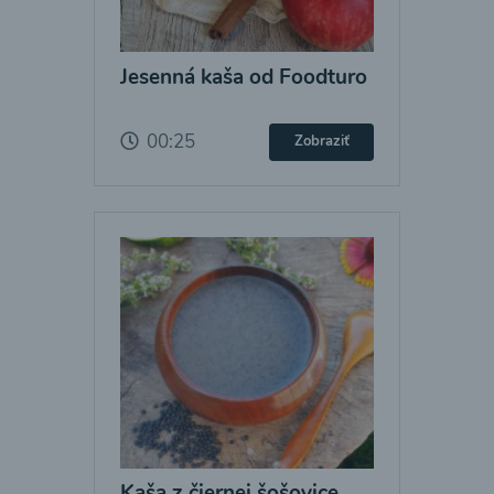
Jesenná kaša od Foodturo
00:25
Zobraziť
Kaša z čiernej šošovice