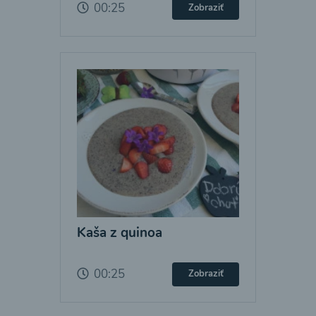
00:25
Zobraziť
Kaša z quinoa
00:25
Zobraziť