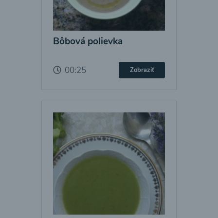
Bôbová polievka
00:25
Zobraziť