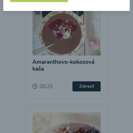
Amaranthovo-kokosová
kaša
00:25
Zobraziť