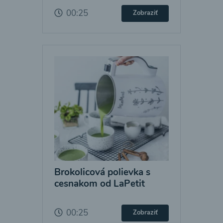
00:25
Zobraziť
Brokolicová polievka s
cesnakom od LaPetit
00:25
Zobraziť