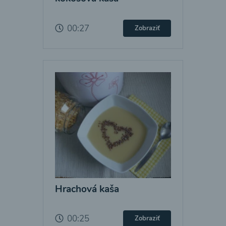
00:27
Zobraziť
Hrachová kaša
00:25
Zobraziť