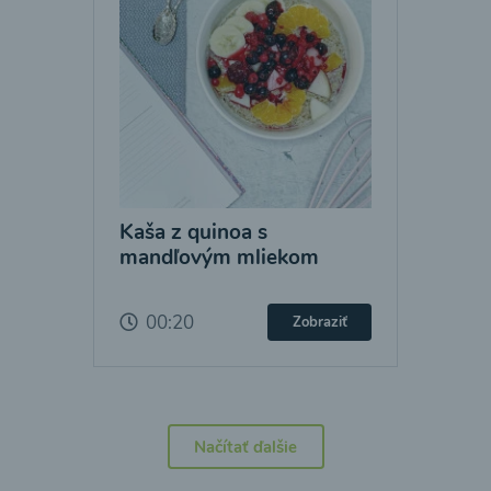
Kaša z quinoa s
mandľovým mliekom
00:20
Zobraziť
Načítať ďalšie