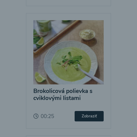
Brokolicová polievka s
cviklovými listami
00:25
Zobraziť