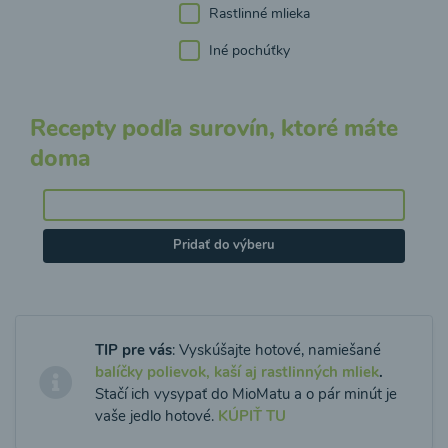
Rastlinné mlieka
Iné pochúťky
Recepty podľa surovín, ktoré máte
doma
Pridať do výberu
TIP pre vás
: Vyskúšajte hotové, namiešané
balíčky polievok, kaší aj rastlinných mliek
.
Stačí ich vysypať do MioMatu a o pár minút je
vaše jedlo hotové.
KÚPIŤ TU