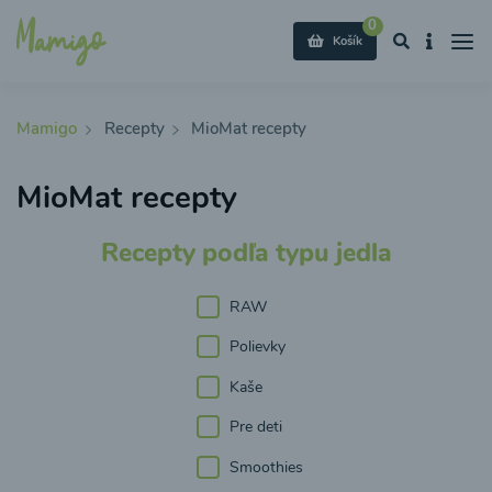
0
Košík
Mamigo
Recepty
MioMat recepty
MioMat recepty
Recepty podľa typu jedla
RAW
Polievky
Kaše
Pre deti
Smoothies