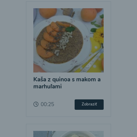
Kaša z quinoa s makom a
marhuľami
00:25
Zobraziť