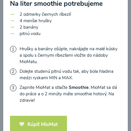
zasielania newsletteru a potvrdzujem, že som si
Na liter smoothie potrebujeme
prečítal(a)
informácie o Ochrane osobných
2 odmerky čiernych ríbezlí
údajov
a súhlasím s nimi.
4 menšie hrušky
Brokolicové cappuccino
2 banány
Súhlasím
pitnú vodu
00:25
Zobraziť
Hrušky a banány ošúpte, nakrájajte na malé kúsky
a spolu s čiernymi ríbezľami vložte do nádoby
MioMatu.
Dolejte studenú pitnú vodu tak, aby bola hladina
Načítať ďalšie
medzi ryskami MIN a MAX.
Zapnite MioMat a stlačte
Smoothie
. MioMat sa dá
do práce a o 2 minúty máte smoothie hotový. Na
zdravie!
Kaše
Kúpiť MioMat