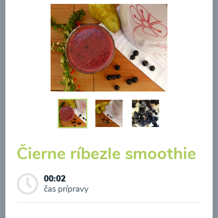
Brokolicová polievka so
syrom
00:25
Zobraziť
Čierne ríbezle smoothie
Odber noviniek a akcií
00:02
čas prípravy
Odoslaním registrácie na Newsletter súhlasím so
spracovaním osobných údajov pre účely