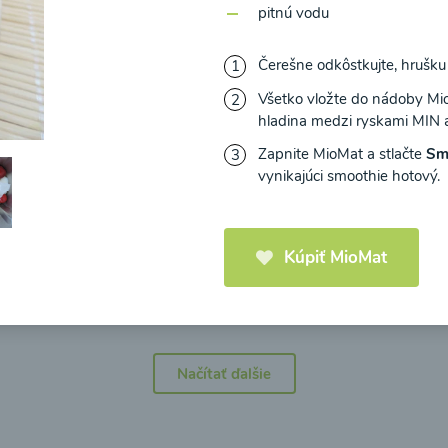
pitnú vodu
Čerešne odkôstkujte, hrušku
Všetko vložte do nádoby MioM
hladina medzi ryskami MIN
icová polievka s
Brokolicová polievka 
mi cherry a
syrom
Zapnite MioMat a stlačte
Sm
elou od Recepty
vynikajúci smoothie hotový.
Zdravej Kuchyne
Kúpiť MioMat
25
00:25
Zobraziť
Zo
Načítať ďalšie