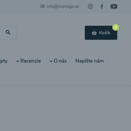
info@mamigo.sk
0
Košík
pty
Recenzie
O nás
Napíšte nám