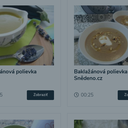
ánová polievka
Baklažánová polievka
Snědeno.cz
25
00:25
Zobraziť
Zo