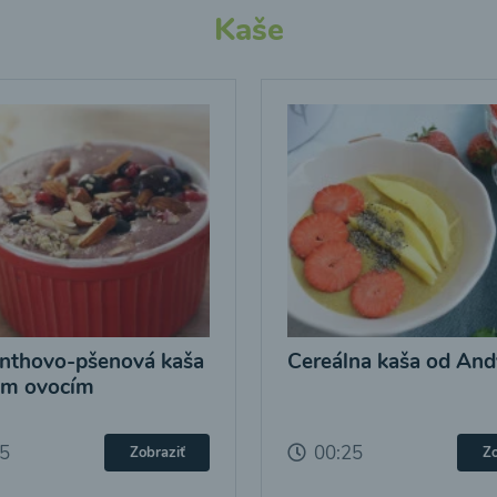
Kaše
nthovo-pšenová kaša
Cereálna kaša od And
ým ovocím
25
00:25
Zobraziť
Zo