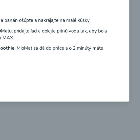
Súhlasím
 a banán ošúpte a nakrájajte na malé kúsky.
atu, pridajte ľad a dolejte pitnú vodu tak, aby bola
 a MAX.
so
Brokolicové cappuccino
oothie
. MioMat sa dá do práce a o 2 minúty máte
00:25
braziť
Zobraziť