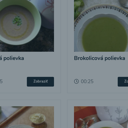
 polievka
Brokolicová polievka
25
00:25
Zobraziť
Zo