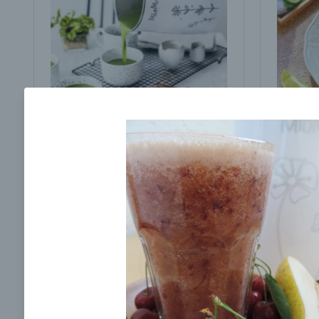
Brokolicová polievka s
Brokol
cesnakom od LaPetit
cviklo
00:25
00:
Zobraziť
Odber noviniek a akcií
Odoslaním registrácie na Newsletter súhlasím s