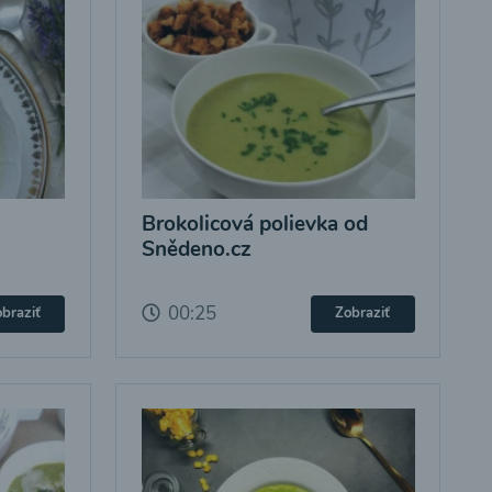
Brokolicová polievka od
Snědeno.cz
00:25
braziť
Zobraziť