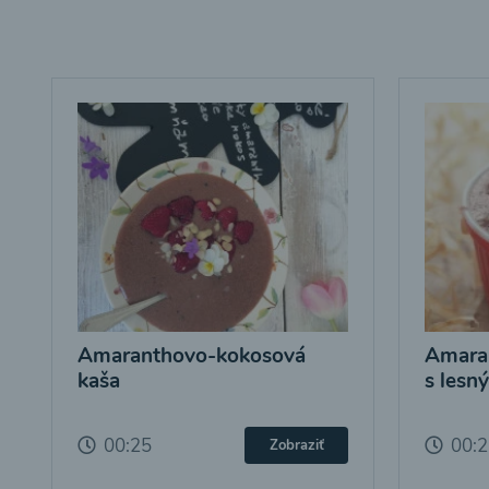
Amaranthovo-kokosová
Amara
kaša
s lesn
00:25
00:
Zobraziť