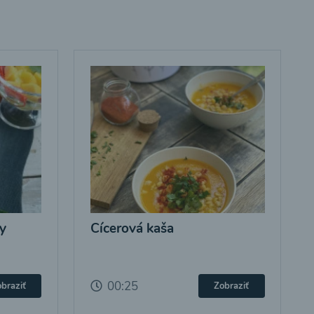
y
Cícerová kaša
00:25
braziť
Zobraziť