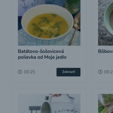
Batátovo-šošovicová
Bôbová
polievka od Moje jedlo
00:25
00:
Zobraziť