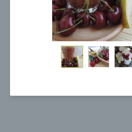
Ochrane osobných údajov
a súhlasím s nimi.
Brokolicová polievka s nivou
Brokol
pečený
mozzar
Mojej 
00:25
00:
Zobraziť