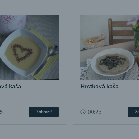
vá kaša
Hrstková kaša
25
00:25
Zobraziť
Zo