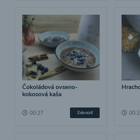
Čokoládová ovseno-
Hracho
kokosová kaša
00:27
00:
Zobraziť