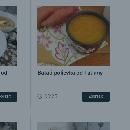
 od
Batati polievka od Tatiany
00:25
braziť
Zobraziť