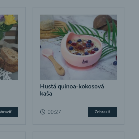
Hustá quinoa-kokosová
kaša
00:27
braziť
Zobraziť