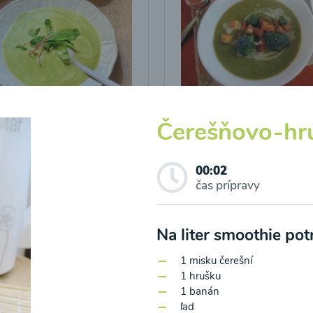
icová polievka s
Brokolicová polievka 
Čerešňovo-hr
vými listami
krutónmi z tofu od
Snědeno.cz
00:02
25
00:25
Zobraziť
Zo
čas prípravy
Na liter smoothie po
1 misku čerešní
1 hrušku
1 banán
o spracovaním osobných údajov pre účely zasielania newsletteru a 
ľad