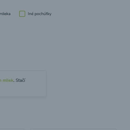
mlieka
Iné pochúťky
h mliek
.
Stačí