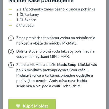
Na liter kaše potrebujeme
zasielania newsletteru a potvrdzujem, že som si
prečítal(a)
informácie o Ochrane osobných
2 a 1/2 odmerky zmesi pšeno, quinoa a pohánka
1 ČL kurkumy
údajov
a súhlasím s nimi.
Brokolicové cappuccino
1 ČL škorice
pitnú vodu
Súhlasím
00:25
Zobraziť
Zmes prepláchnite vriacou vodou na odstránenie
horkosti a vložte do nádoby MioMatu.
Dolejte studenú pitnú vodu tak, aby bola hladina
vody medzi ryskami MIN a MAX.
Načítať ďalšie
Zapnite MioMat a stlačte
Mash/Soup
. MioMat vás
po 25 minútach prekvapí vynikajúcou kašou.
Pridajte škoricu a kurkumu, prípadne doslaďte a
podávajte s ovocím. Andy dáva navrch chia
Kaše
semienka a olej podľa chuti. Dobrú chuť!
Kúpiť MioMat