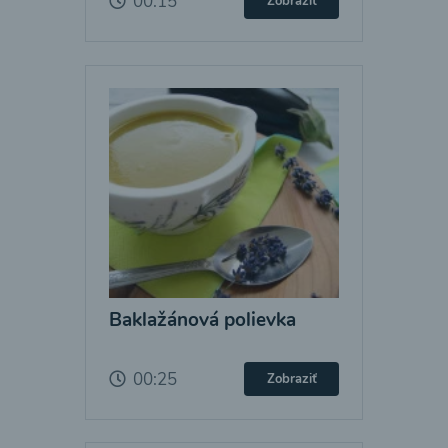
00:15
Zobraziť
Baklažánová polievka
00:25
Zobraziť