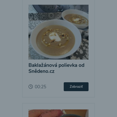
Baklažánová polievka od
Snědeno.cz
00:25
Zobraziť