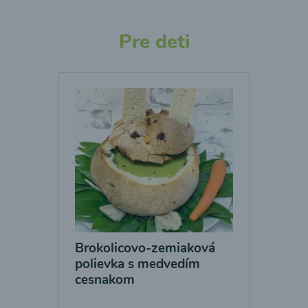
Pre deti
Brokolicovo-zemiaková
polievka s medvedím
cesnakom