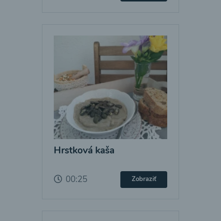
Hrstková kaša
00:25
Zobraziť