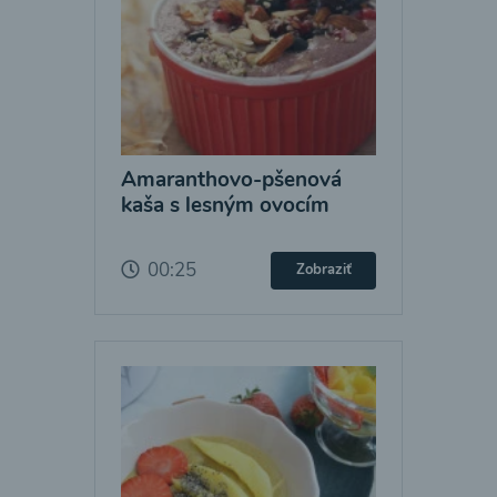
Amaranthovo-pšenová
kaša s lesným ovocím
00:25
Zobraziť