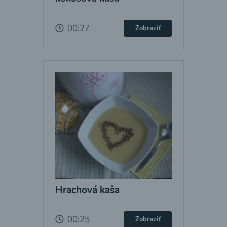
00:27
Zobraziť
Hrachová kaša
00:25
Zobraziť