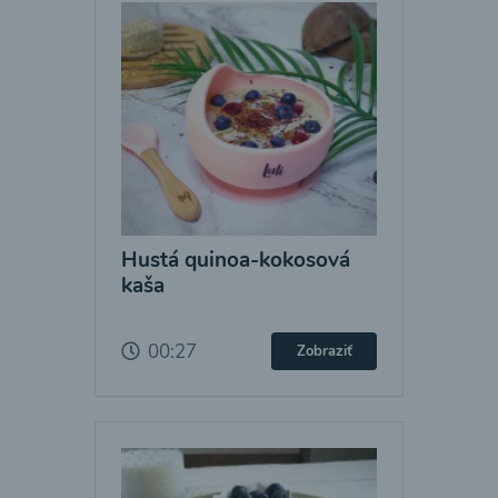
Hustá quinoa-kokosová
kaša
00:27
Zobraziť