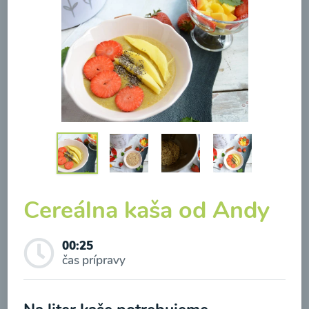
Brokolicová polievka so
syrom
00:25
Zobraziť
Cereálna kaša od Andy
Odber noviniek a akcií
00:25
čas prípravy
Odoslaním registrácie na Newsletter súhlasím so
spracovaním osobných údajov pre účely