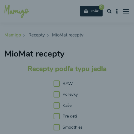
0
Košík
Mamigo
Recepty
MioMat recepty
MioMat recepty
Recepty podľa typu jedla
RAW
Polievky
Kaše
Pre deti
Smoothies