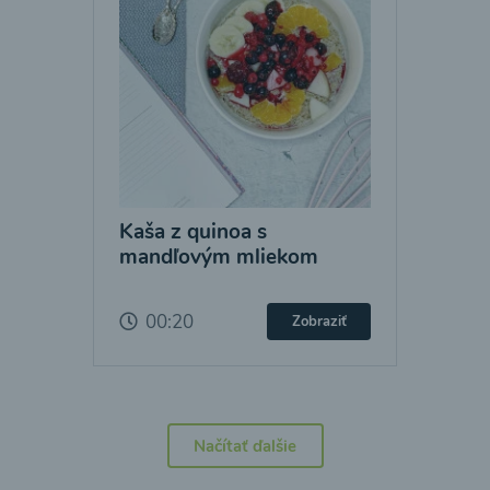
Kaša z quinoa s
mandľovým mliekom
00:20
Zobraziť
Načítať ďalšie