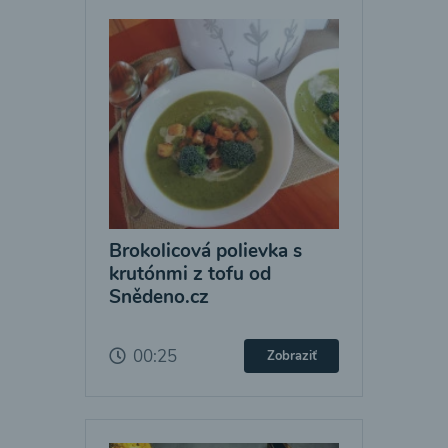
Brokolicová polievka s
krutónmi z tofu od
Snědeno.cz
00:25
Zobraziť