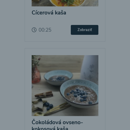
Cícerová kaša
00:25
Zobraziť
Čokoládová ovseno-
kokosová kaša