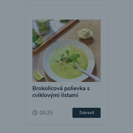
Brokolicová polievka s
cviklovými listami
00:25
Zobraziť