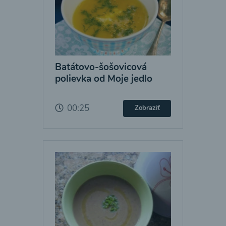
Batátovo-šošovicová
polievka od Moje jedlo
00:25
Zobraziť