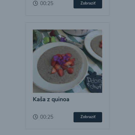
00:25
Zobraziť
Kaša z quinoa
00:25
Zobraziť