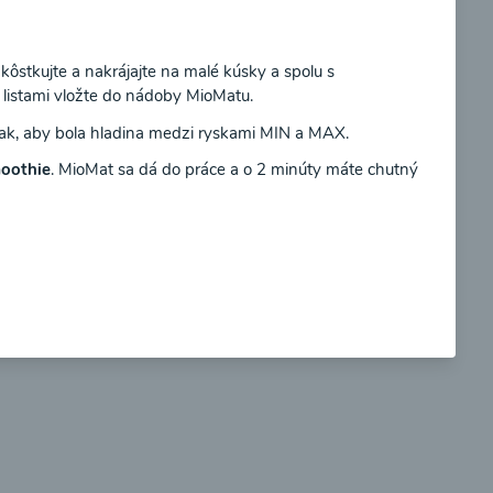
Súhlasím
ôstkujte a nakrájajte na malé kúsky a spolu s
listami vložte do nádoby MioMatu.
tak, aby bola hladina medzi ryskami MIN a MAX.
so
Brokolicové cappuccino
oothie
. MioMat sa dá do práce a o 2 minúty máte chutný
00:25
braziť
Zobraziť