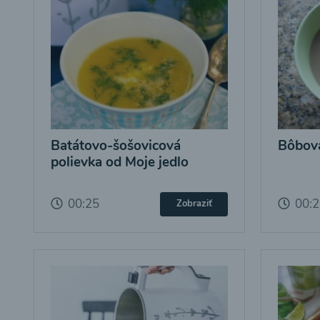
Batátovo-šošovicová
Bôbová
polievka od Moje jedlo
00:25
00:
Zobraziť