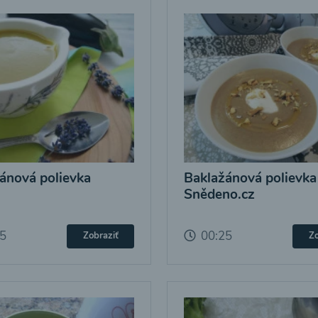
ánová polievka
Baklažánová polievka
Snědeno.cz
25
00:25
Zobraziť
Zo