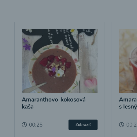
Amaranthovo-kokosová
Amara
kaša
s lesn
00:25
00:
Zobraziť