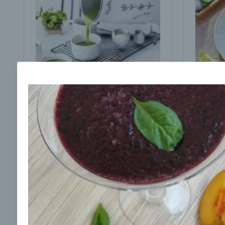
Brokolicová polievka s
Brokol
cesnakom od LaPetit
cviklo
00:25
00:
Zobraziť
Odber noviniek a akcií
Odoslaním registrácie na Newsletter súhlasím s