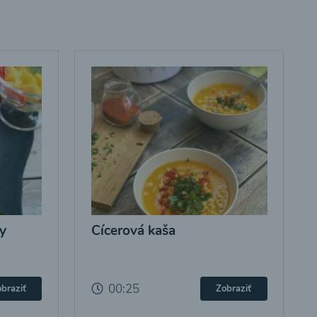
y
Cícerová kaša
00:25
braziť
Zobraziť