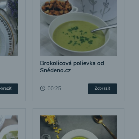
Brokolicová polievka od
Snědeno.cz
00:25
braziť
Zobraziť