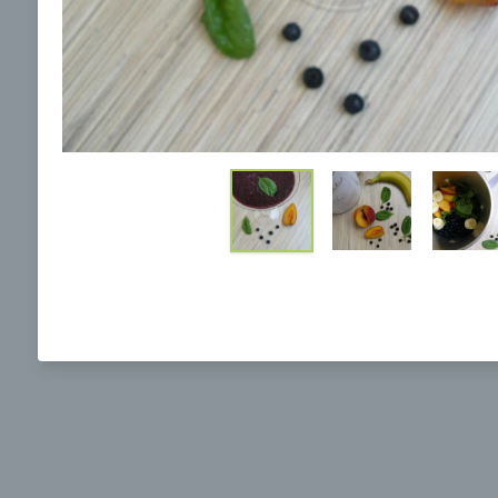
Ochrane osobných údajov
a súhlasím s nimi.
Brokolicová polievka s nivou
Brokol
pečený
mozzar
Mojej 
00:25
00:
Zobraziť