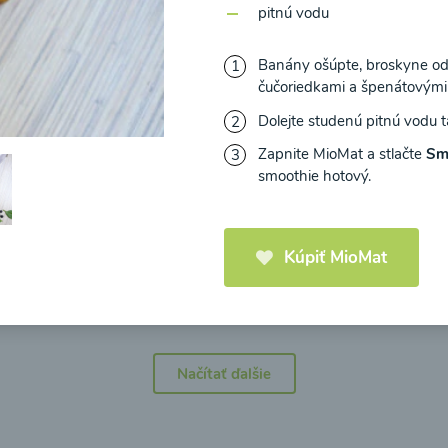
pitnú vodu
Banány ošúpte, broskyne odk
čučoriedkami a špenátovými 
Dolejte studenú pitnú vodu 
icová polievka s
Brokolicová polievka 
mi cherry a
syrom
Zapnite MioMat a stlačte
Sm
elou od Recepty
smoothie hotový.
Zdravej Kuchyne
Kúpiť MioMat
25
00:25
Zobraziť
Zo
Načítať ďalšie