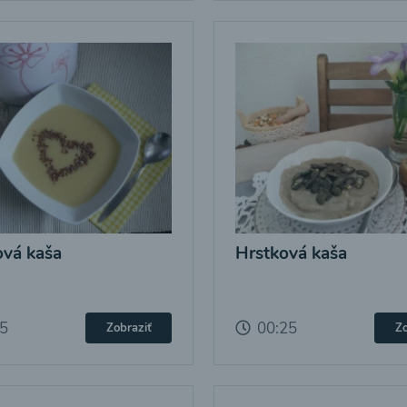
vá kaša
Hrstková kaša
25
00:25
Zobraziť
Zo