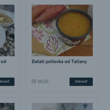
 od
Batati polievka od Tatiany
00:25
braziť
Zobraziť