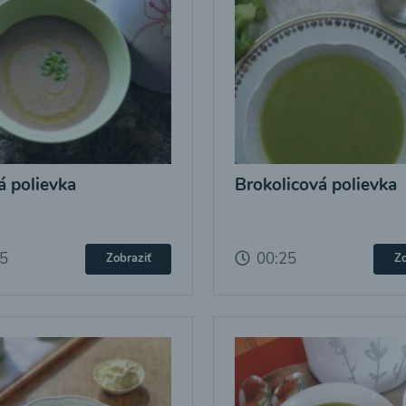
 polievka
Brokolicová polievka
25
00:25
Zobraziť
Zo