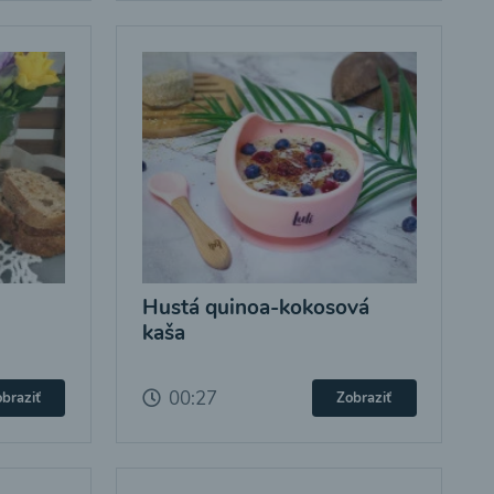
Hustá quinoa-kokosová
kaša
00:27
braziť
Zobraziť