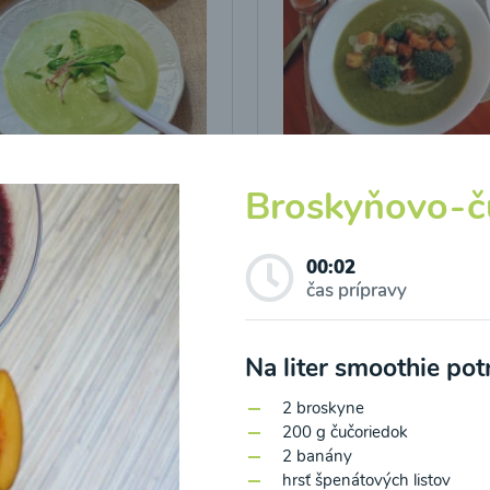
icová polievka s
Brokolicová polievka 
Broskyňovo-č
vými listami
krutónmi z tofu od
Snědeno.cz
00:02
25
00:25
Zobraziť
Zo
čas prípravy
Na liter smoothie po
2 broskyne
200 g čučoriedok
2 banány
o spracovaním osobných údajov pre účely zasielania newsletteru a 
hrsť špenátových listov