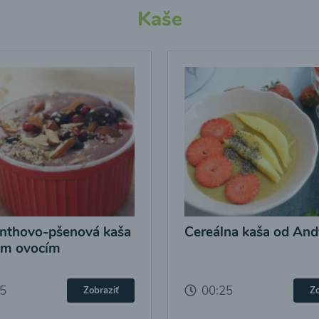
Kaše
nthovo-pšenová kaša
Cereálna kaša od And
ým ovocím
25
00:25
Zobraziť
Zo