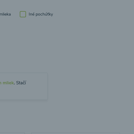
mlieka
Iné pochúťky
h mliek
.
Stačí