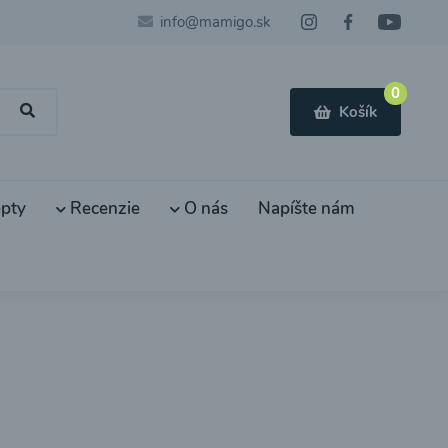
info@mamigo.sk
0
Košík
pty
Recenzie
O nás
Napíšte nám