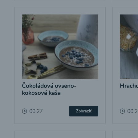
Čokoládová ovseno-
Hracho
kokosová kaša
00:27
00:
Zobraziť