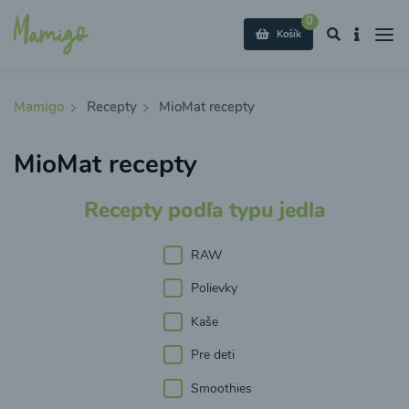
0
Košík
Mamigo
Recepty
MioMat recepty
MioMat recepty
Recepty podľa typu jedla
RAW
Polievky
Kaše
Pre deti
Smoothies