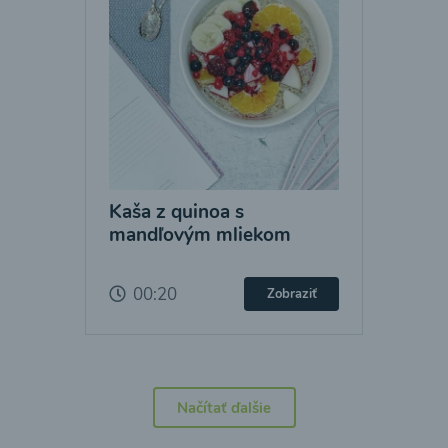
Kaša z quinoa s
mandľovým mliekom
00:20
Zobraziť
Načítať ďalšie