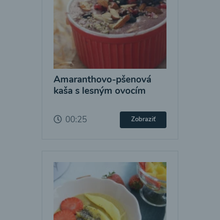
Amaranthovo-pšenová
kaša s lesným ovocím
00:25
Zobraziť