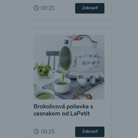
00:25
Zobraziť
Brokolicová polievka s
cesnakom od LaPetit
00:25
Zobraziť