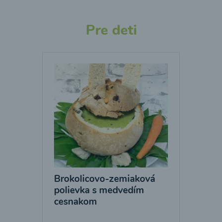
Pre deti
Brokolicovo-zemiaková
polievka s medvedím
cesnakom