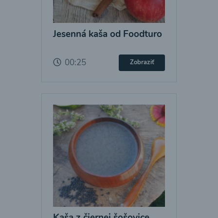
Jesenná kaša od Foodturo
00:25
Zobraziť
Kaša z čiernej šošovice