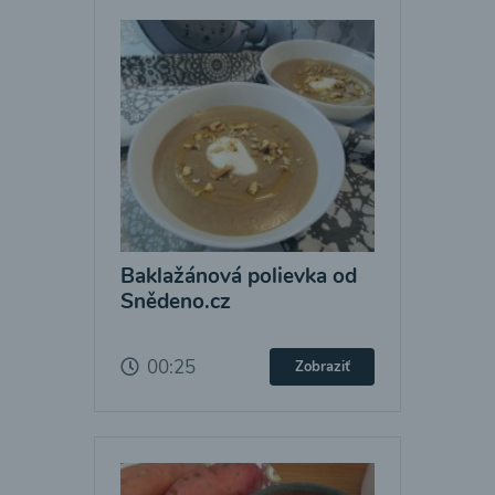
Baklažánová polievka od
Snědeno.cz
00:25
Zobraziť