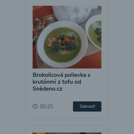
Brokolicová polievka s
krutónmi z tofu od
Snědeno.cz
00:25
Zobraziť