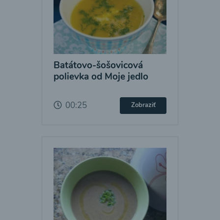
Batátovo-šošovicová
polievka od Moje jedlo
00:25
Zobraziť