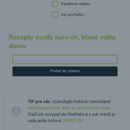
Rastlinné mlieka
Iné pochúťky
Recepty podľa surovín, ktoré máte
doma
Pridať do výberu
TIP pre vás
: Vyskúšajte hotové, namiešané
balíčky polievok, kaší aj rastlinných mliek
.
Stačí ich vysypať do MioMatu a o pár minút je
vaše jedlo hotové.
KÚPIŤ TU