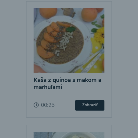
Kaša z quinoa s makom a
marhuľami
00:25
Zobraziť