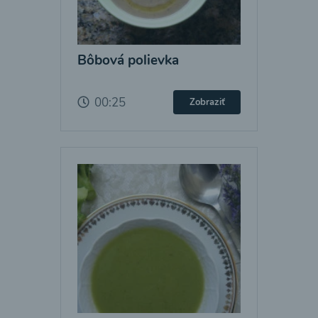
Bôbová polievka
00:25
Zobraziť