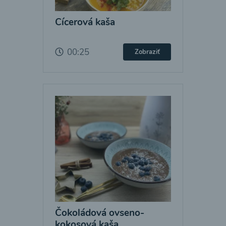
Cícerová kaša
00:25
Zobraziť
Čokoládová ovseno-
kokosová kaša