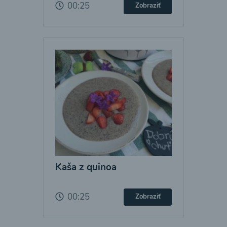
00:25
Zobraziť
Kaša z quinoa
00:25
Zobraziť