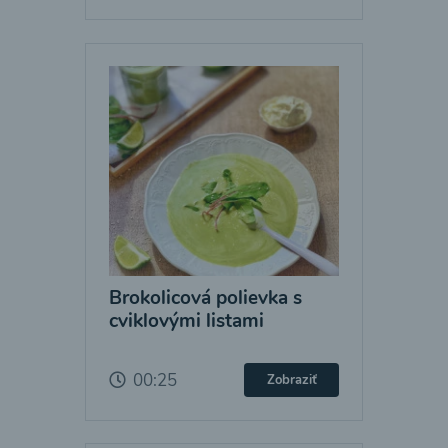
Brokolicová polievka s
cviklovými listami
00:25
Zobraziť