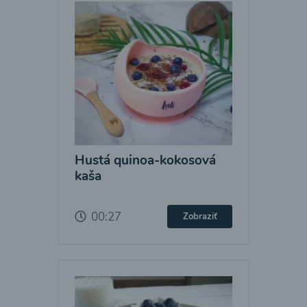
Hustá quinoa-kokosová
kaša
00:27
Zobraziť