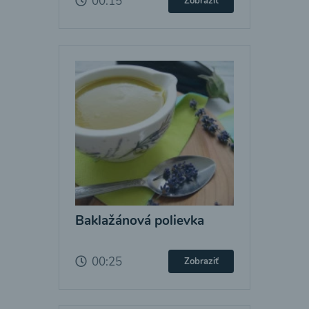
00:15
Zobraziť
Baklažánová polievka
00:25
Zobraziť