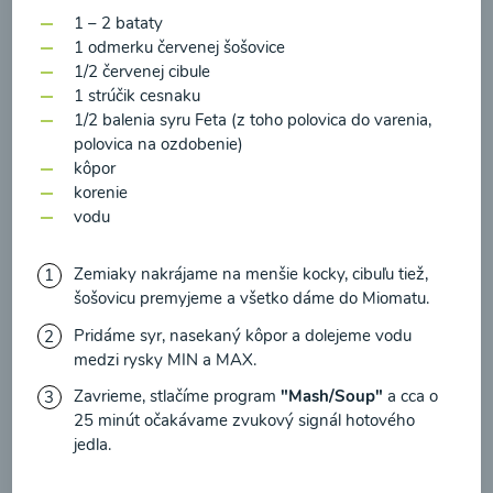
zasielania newsletteru a potvrdzujem, že som si
1 – 2 bataty
prečítal(a)
informácie o Ochrane osobných
1 odmerku červenej šošovice
údajov
a súhlasím s nimi.
1/2 červenej cibule
Brokolicové cappuccino
1 strúčik cesnaku
Súhlasím
1/2 balenia syru Feta (z toho polovica do varenia,
polovica na ozdobenie)
00:25
Zobraziť
kôpor
korenie
vodu
Zemiaky nakrájame na menšie kocky, cibuľu tiež,
Načítať ďalšie
šošovicu premyjeme a všetko dáme do Miomatu.
Pridáme syr, nasekaný kôpor a dolejeme vodu
medzi rysky MIN a MAX.
Kaše
Zavrieme, stlačíme program
"Mash/Soup"
a cca o
25 minút očakávame zvukový signál hotového
jedla.