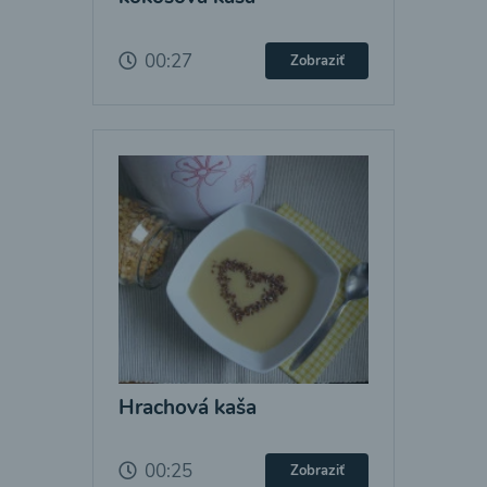
00:27
Zobraziť
Hrachová kaša
00:25
Zobraziť