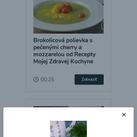
Brokolicová polievka s
pečenými cherry a
mozzarelou od Recepty
Mojej Zdravej Kuchyne
00:25
Zobraziť