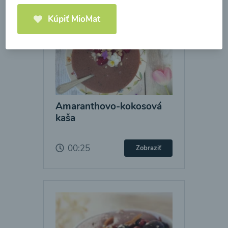
Kúpiť MioMat
Amaranthovo-kokosová
kaša
00:25
Zobraziť