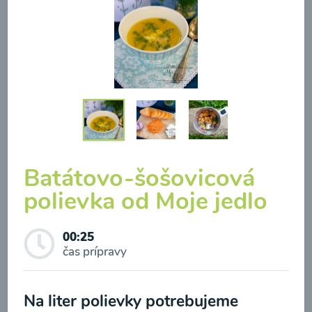
Brokolicová polievka so
syrom
00:25
Zobraziť
Batátovo-šošovicová
polievka od Moje jedlo
Odber noviniek a akcií
00:25
čas prípravy
Odoslaním registrácie na Newsletter súhlasím so
spracovaním osobných údajov pre účely
Na liter polievky potrebujeme