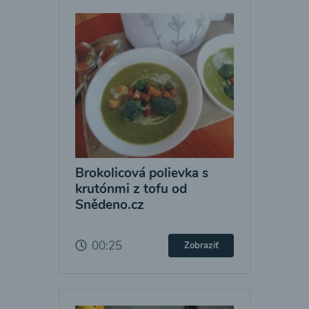
Brokolicová polievka s
krutónmi z tofu od
Snědeno.cz
00:25
Zobraziť