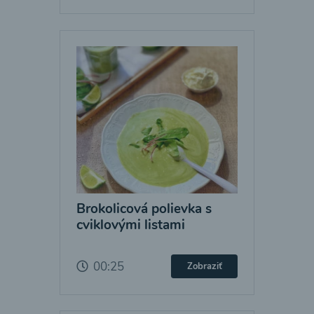
Brokolicová polievka s
cviklovými listami
00:25
Zobraziť