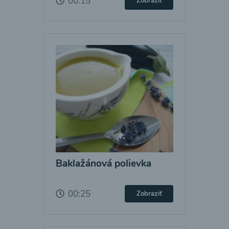
00:15
Zobraziť
Baklažánová polievka
00:25
Zobraziť