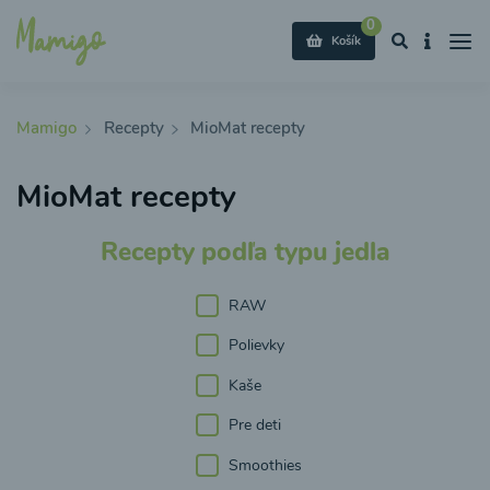
0
Košík
Mamigo
Recepty
MioMat recepty
MioMat recepty
Recepty podľa typu jedla
RAW
Polievky
Kaše
Pre deti
Smoothies