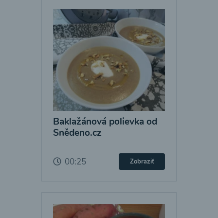
Baklažánová polievka od
Snědeno.cz
00:25
Zobraziť