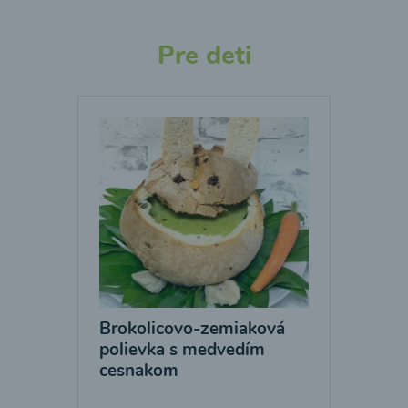
Pre deti
Brokolicovo-zemiaková
polievka s medvedím
cesnakom