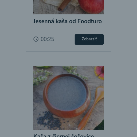
Jesenná kaša od Foodturo
00:25
Zobraziť
Kaša z čiernej šošovice