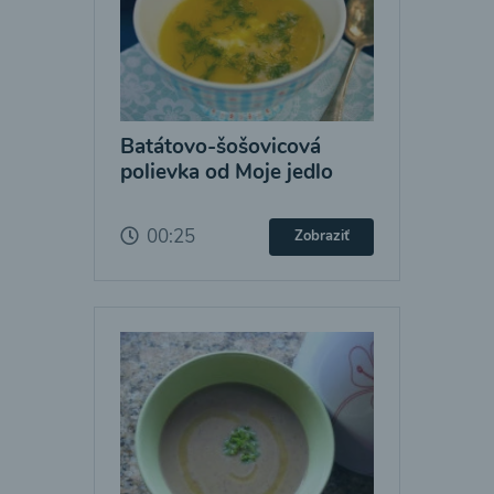
Batátovo-šošovicová
polievka od Moje jedlo
00:25
Zobraziť