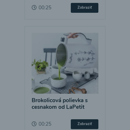
00:25
Zobraziť
Brokolicová polievka s
cesnakom od LaPetit
00:25
Zobraziť