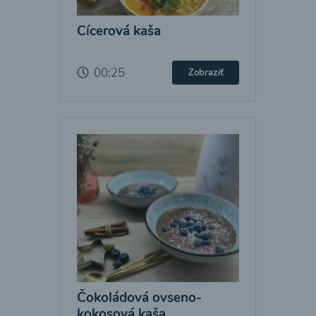
Cícerová kaša
00:25
Zobraziť
Čokoládová ovseno-
kokosová kaša