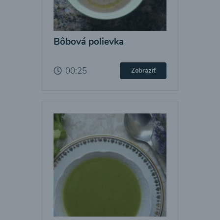
Bôbová polievka
00:25
Zobraziť