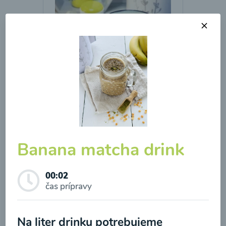
Brokolicová polievka so
syrom
00:25
Zobraziť
Banana matcha drink
Odber noviniek a akcií
00:02
čas prípravy
Odoslaním registrácie na Newsletter súhlasím so
spracovaním osobných údajov pre účely
Na liter drinku potrebujeme