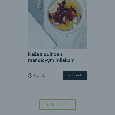
Kaša z quinoa s
mandľovým mliekom
00:20
Zobraziť
Načítať ďalšie