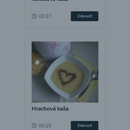
00:27
Zobraziť
Hrachová kaša
00:25
Zobraziť