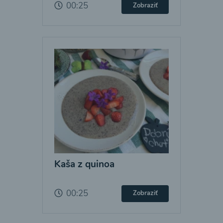
00:25
Zobraziť
Kaša z quinoa
00:25
Zobraziť