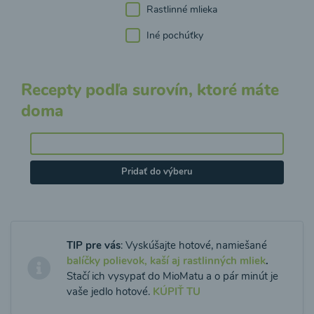
Rastlinné mlieka
Iné pochúťky
Recepty podľa surovín, ktoré máte
doma
Pridať do výberu
TIP pre vás
: Vyskúšajte hotové, namiešané
balíčky polievok, kaší aj rastlinných mliek
.
Stačí ich vysypať do MioMatu a o pár minút je
vaše jedlo hotové.
KÚPIŤ TU