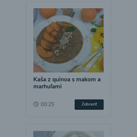
Kaša z quinoa s makom a
marhuľami
00:25
Zobraziť