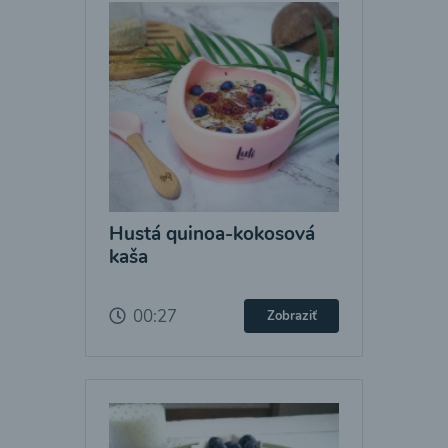
Hustá quinoa-kokosová
kaša
00:27
Zobraziť