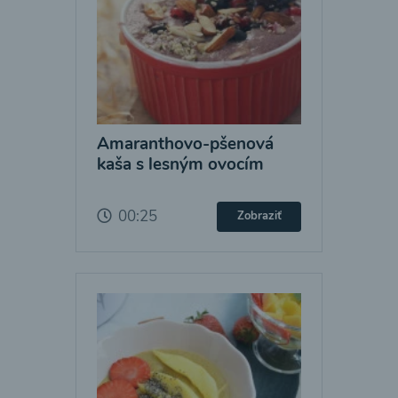
Amaranthovo-pšenová
kaša s lesným ovocím
00:25
Zobraziť