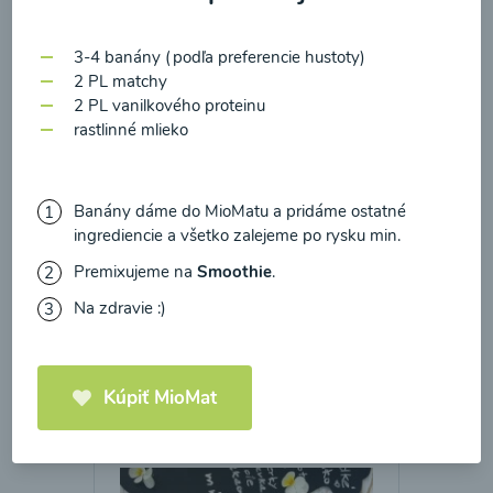
zasielania newsletteru a potvrdzujem, že som si
prečítal(a)
informácie o Ochrane osobných
3-4 banány (podľa preferencie hustoty)
údajov
a súhlasím s nimi.
2 PL matchy
Brokolicové cappuccino
2 PL vanilkového proteinu
Súhlasím
rastlinné mlieko
00:25
Zobraziť
Banány dáme do MioMatu a pridáme ostatné
ingrediencie a všetko zalejeme po rysku min.
Premixujeme na
Smoothie
.
Načítať ďalšie
Na zdravie :)
Kaše
Kúpiť MioMat