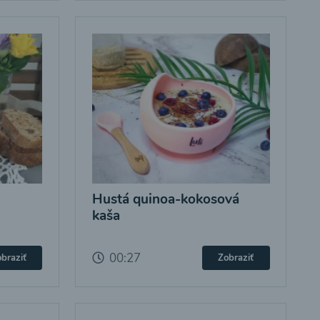
Hustá quinoa-kokosová
kaša
00:27
braziť
Zobraziť