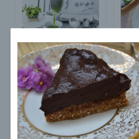
Brokolicová polievka s
Brokol
cesnakom od LaPetit
cviklo
00:25
00:
Zobraziť
Odber noviniek a akcií
Odoslaním registrácie na Newsletter súhlasím s