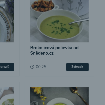
Brokolicová polievka od
Snědeno.cz
00:25
braziť
Zobraziť