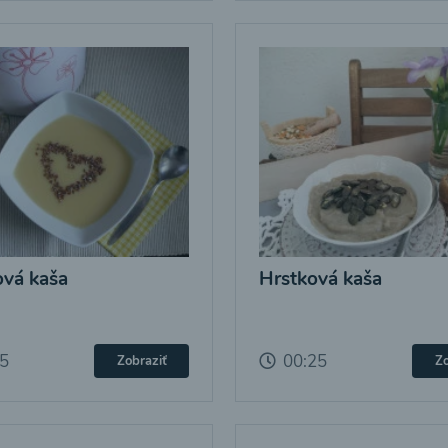
vá kaša
Hrstková kaša
25
00:25
Zobraziť
Zo