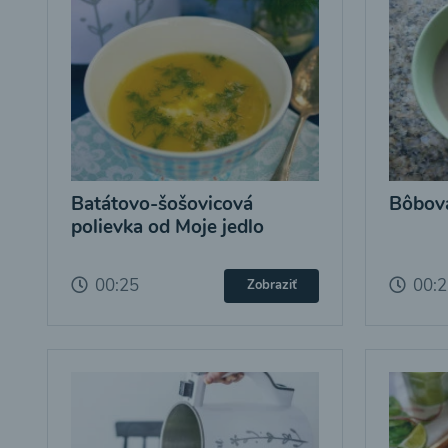
Batátovo-šošovicová
Bôbová
polievka od Moje jedlo
00:25
00:
Zobraziť