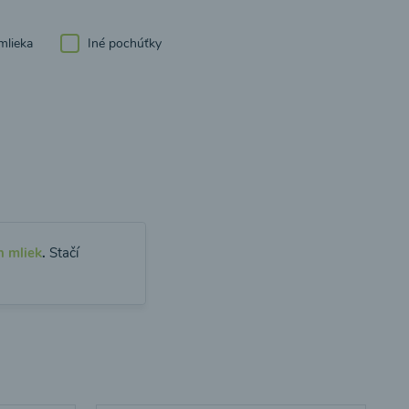
mlieka
Iné pochúťky
h mliek
.
Stačí