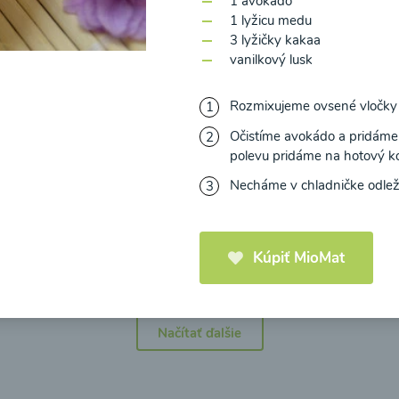
1 avokádo
1 lyžicu medu
3 lyžičky kakaa
vanilkový lusk
Rozmixujeme ovsené vločky 
icová polievka s
Brokolicová polievka 
mi cherry a
syrom
Očistíme avokádo a pridáme 
polevu pridáme na hotový ko
elou od Recepty
Zdravej Kuchyne
Necháme v chladničke odleža
25
00:25
Zobraziť
Zo
Kúpiť MioMat
Načítať ďalšie