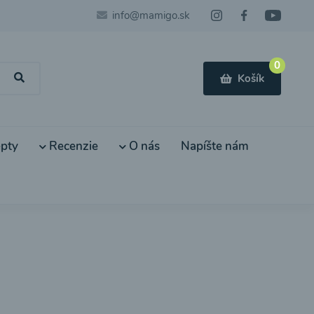
info@mamigo.sk
0
Košík
pty
Recenzie
O nás
Napíšte nám