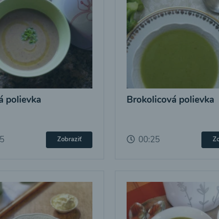
 polievka
Brokolicová polievka
25
00:25
Zobraziť
Zo