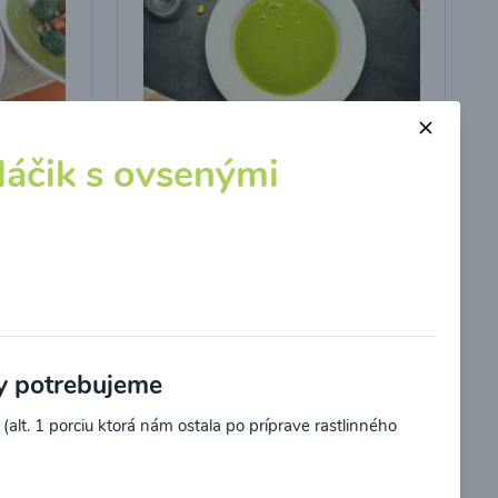
áčik s ovsenými
s
Brokolicová polievka s
kukuricou
00:25
braziť
Zobraziť
by potrebujeme
alt. 1 porciu ktorá nám ostala po príprave rastlinného
potvrdzujem, že som si prečítal(a)
informácie o