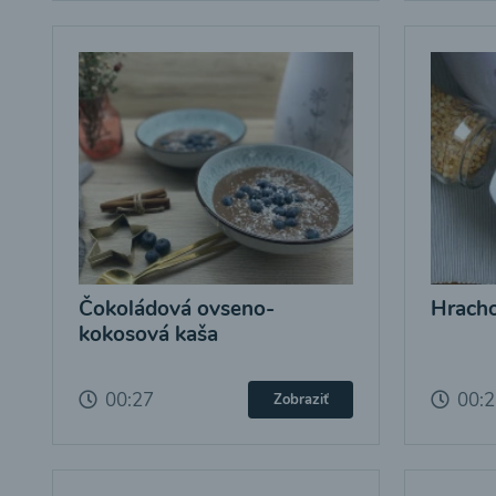
Čokoládová ovseno-
Hracho
kokosová kaša
00:27
00:
Zobraziť