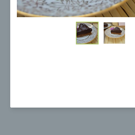
Ochrane osobných údajov
a súhlasím s nimi.
Brokolicová polievka s nivou
Brokol
pečený
mozzar
Mojej 
00:25
00:
Zobraziť