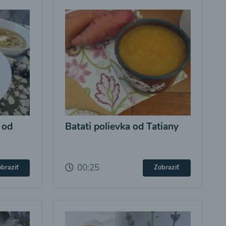
 od
Batati polievka od Tatiany
00:25
braziť
Zobraziť