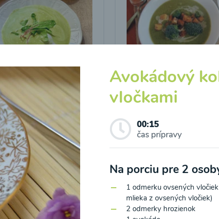
Avokádový kol
icová polievka s
Brokolicová polievka 
vými listami
krutónmi z tofu od
vločkami
Snědeno.cz
00:15
25
00:25
Zobraziť
Zo
čas prípravy
Na porciu pre 2 oso
1 odmerku ovsených vločiek (
mlieka z ovsených vločiek)
2 odmerky hrozienok
o spracovaním osobných údajov pre účely zasielania newsletteru a 