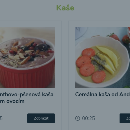
Kaše
nthovo-pšenová kaša
Cereálna kaša od And
ým ovocím
25
00:25
Zobraziť
Zo