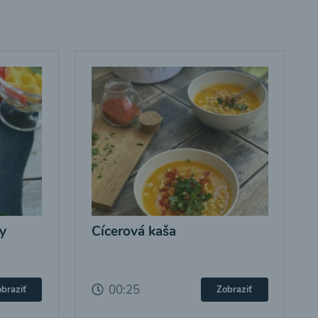
y
Cícerová kaša
00:25
braziť
Zobraziť