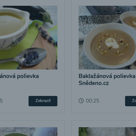
ánová polievka
Baklažánová polievka
Snědeno.cz
25
00:25
Zobraziť
Zo