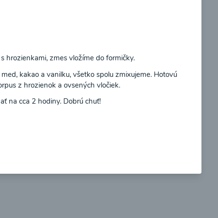
Súhlasím
s hrozienkami, zmes vložíme do formičky.
so
Brokolicové cappuccino
med, kakao a vanilku, všetko spolu zmixujeme. Hotovú
rpus z hrozienok a ovsených vločiek.
ť na cca 2 hodiny. Dobrú chuť!
00:25
braziť
Zobraziť