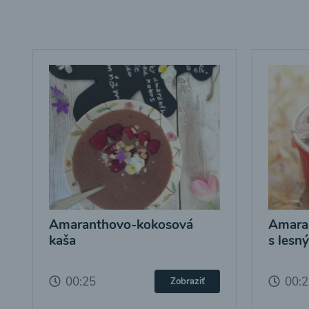
Amaranthovo-kokosová
Amara
kaša
s lesn
00:25
00:
Zobraziť