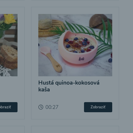
Hustá quinoa-kokosová
kaša
00:27
braziť
Zobraziť