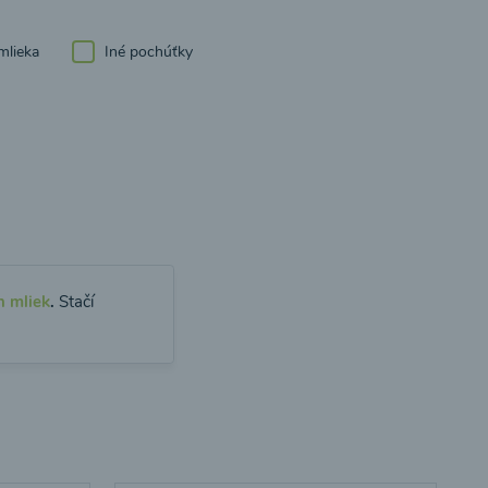
mlieka
Iné pochúťky
h mliek
.
Stačí