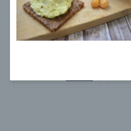
Ochrane osobných údajov
a súhlasím s nimi.
Brokolicová polievka s nivou
Brokol
pečený
mozzar
Mojej 
00:25
00:
Zobraziť