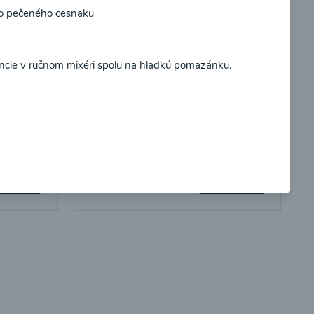
bo pečeného cesnaku
Súhlasím
ncie v ručnom mixéri spolu na hladkú pomazánku.
so
Brokolicové cappuccino
00:25
braziť
Zobraziť