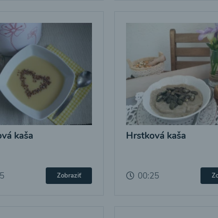
vá kaša
Hrstková kaša
25
00:25
Zobraziť
Zo