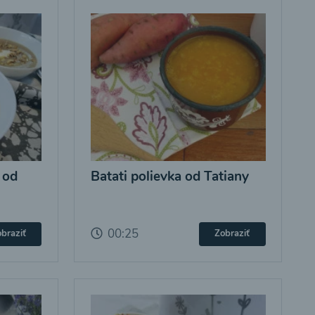
 od
Batati polievka od Tatiany
00:25
braziť
Zobraziť