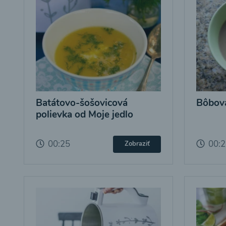
Batátovo-šošovicová
Bôbová
polievka od Moje jedlo
00:25
00:
Zobraziť