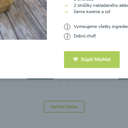
2 strúčiky nakladaného ale
čierne korenie a soľ
Vymixujeme všetky ingredie
Dobrú chuť!
icová polievka s
Brokolicová polievka 
mi cherry a
syrom
elou od Recepty
Zdravej Kuchyne
Kúpiť MioMat
25
00:25
Zobraziť
Zo
Načítať ďalšie