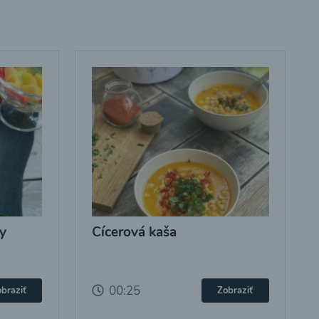
y
Cícerová kaša
00:25
braziť
Zobraziť