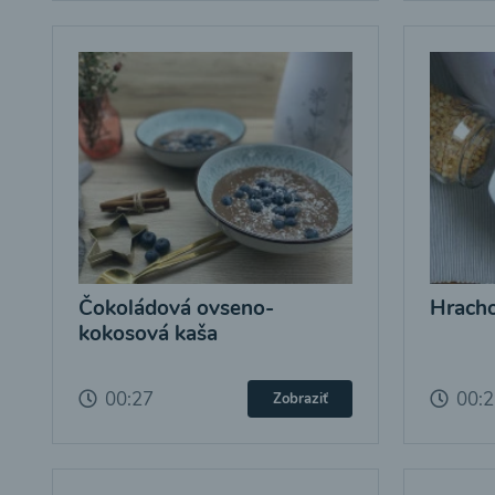
Čokoládová ovseno-
Hracho
kokosová kaša
00:27
00:
Zobraziť