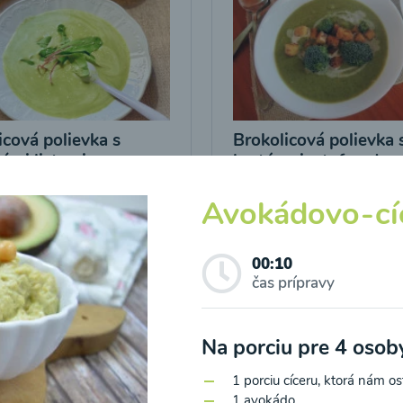
icová polievka s
Brokolicová polievka 
vými listami
krutónmi z tofu od
Snědeno.cz
Avokádovo-cí
25
00:25
Zobraziť
Zo
00:10
čas prípravy
Na porciu pre 4 oso
1 porciu cíceru, ktorá nám o
o spracovaním osobných údajov pre účely zasielania newsletteru a 
1 avokádo