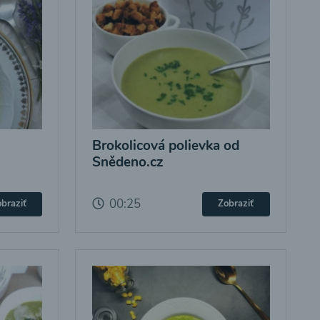
Brokolicová polievka od
Snědeno.cz
00:25
braziť
Zobraziť