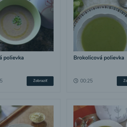
 polievka
Brokolicová polievka
25
00:25
Zobraziť
Zo