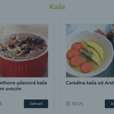
Kaše
nthovo-pšenová kaša
Cereálna kaša od And
ým ovocím
25
00:25
Zobraziť
Zo