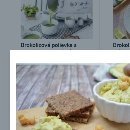
Brokolicová polievka s
Brokol
cesnakom od LaPetit
cviklo
00:25
00:
Zobraziť
Odber noviniek a akcií
Odoslaním registrácie na Newsletter súhlasím s