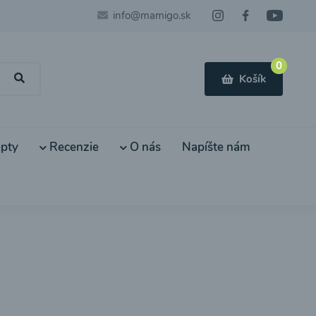
info@mamigo.sk
0
Košík
pty
Recenzie
O nás
Napíšte nám