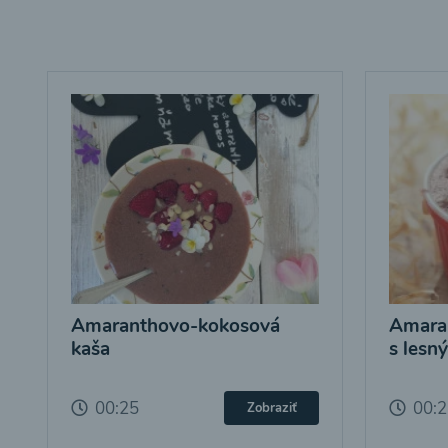
Amaranthovo-kokosová
Amara
kaša
s lesn
00:25
00:
Zobraziť