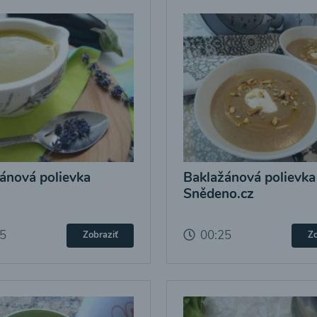
ánová polievka
Baklažánová polievka
Snědeno.cz
25
00:25
Zobraziť
Zo