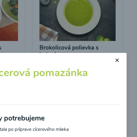
s
Brokolicová polievka s
kukuricou
cerová pomazánka
00:25
braziť
Zobraziť
by potrebujeme
stala po príprave cícerového mlieka
potvrdzujem, že som si prečítal(a)
informácie o