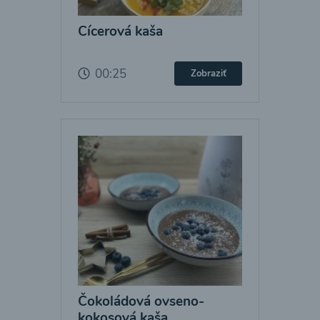
Cícerová kaša
00:25
Zobraziť
Čokoládová ovseno-
kokosová kaša