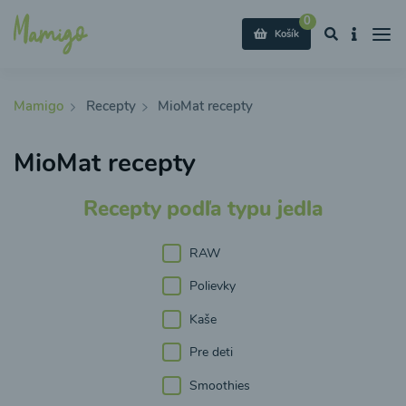
0
Košík
Mamigo
Recepty
MioMat recepty
MioMat recepty
Recepty podľa typu jedla
RAW
Polievky
Kaše
Pre deti
Smoothies