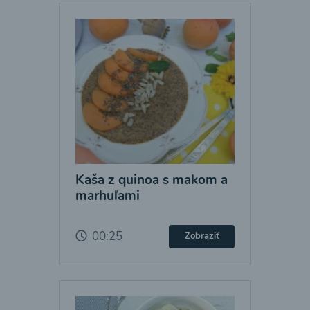
Kaša z quinoa s makom a
marhuľami
00:25
Zobraziť