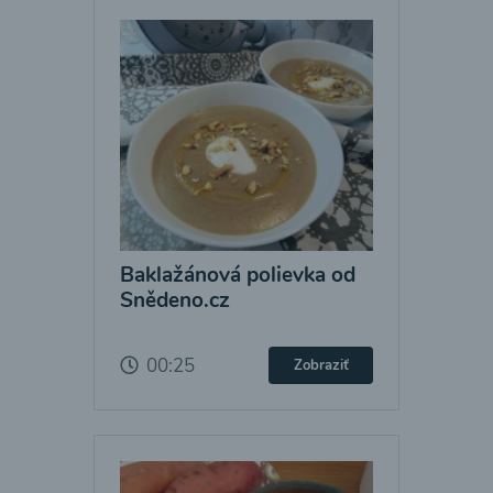
Baklažánová polievka od
Snědeno.cz
00:25
Zobraziť