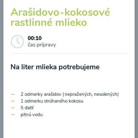
Arašidovo-kokosové
rastlinné mlieko
00:10
Brokolicová polievka so
čas prípravy
syrom
Na liter mlieka potrebujeme
00:25
Zobraziť
2 odmerky arašidov (nepražených, nesolených)
1 odmerku strúhaného kokosu
Odber noviniek a akcií
5 ďatlí
pitnú vodu
Odoslaním registrácie na Newsletter súhlasím so
spracovaním osobných údajov pre účely