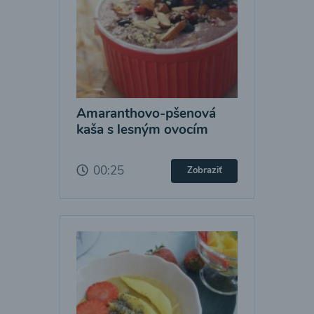
Amaranthovo-pšenová
kaša s lesným ovocím
00:25
Zobraziť