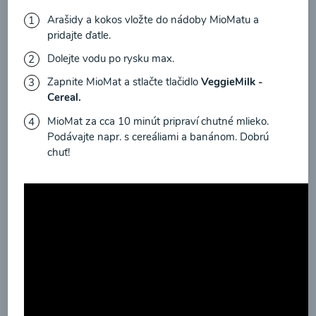
zasielania newsletteru a potvrdzujem, že som si
Arašidy a kokos vložte do nádoby MioMatu a
prečítal(a)
informácie o Ochrane osobných
pridajte ďatle.
údajov
a súhlasím s nimi.
Brokolicové cappuccino
Dolejte vodu po rysku max.
Súhlasím
Zapnite MioMat a stlačte tlačidlo
VeggieMilk -
Cereal.
00:25
Zobraziť
MioMat za cca 10 minút pripraví chutné mlieko.
Podávajte napr. s cereáliami a banánom. Dobrú
chuť!
Načítať ďalšie
Kaše