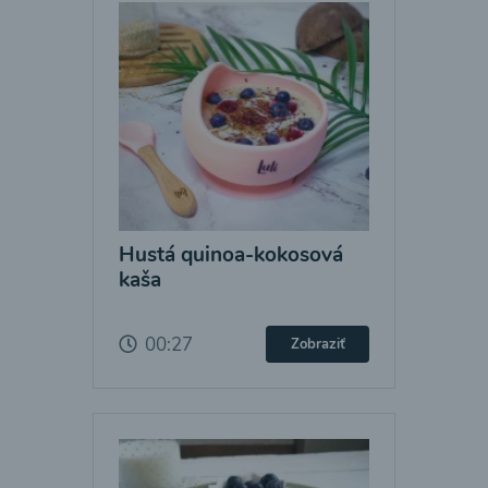
Hustá quinoa-kokosová
kaša
00:27
Zobraziť