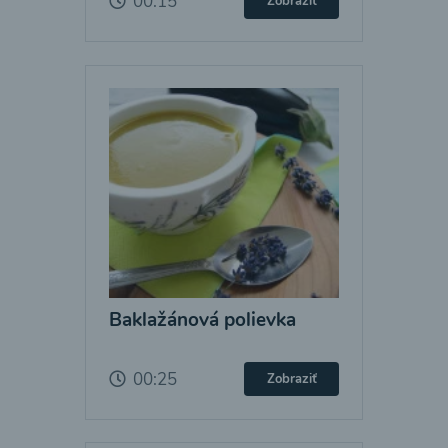
00:15
Zobraziť
Baklažánová polievka
00:25
Zobraziť