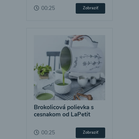
00:25
Zobraziť
Brokolicová polievka s
cesnakom od LaPetit
00:25
Zobraziť