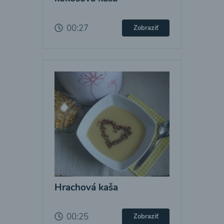
00:27
Zobraziť
Hrachová kaša
00:25
Zobraziť