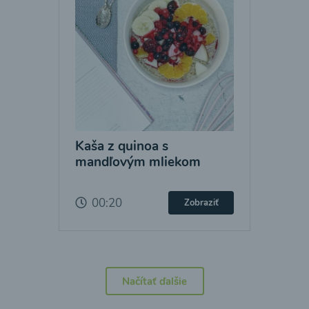
Kaša z quinoa s
mandľovým mliekom
00:20
Zobraziť
Načítať ďalšie