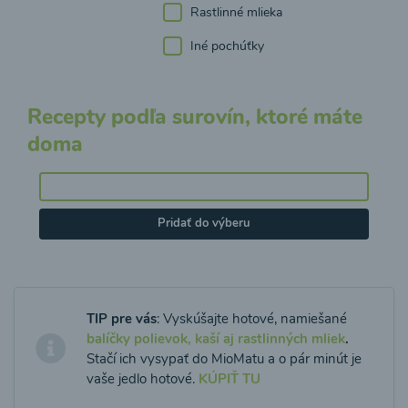
Rastlinné mlieka
Iné pochúťky
Recepty podľa surovín, ktoré máte
doma
Pridať do výberu
TIP pre vás
: Vyskúšajte hotové, namiešané
balíčky polievok, kaší aj rastlinných mliek
.
Stačí ich vysypať do MioMatu a o pár minút je
vaše jedlo hotové.
KÚPIŤ TU