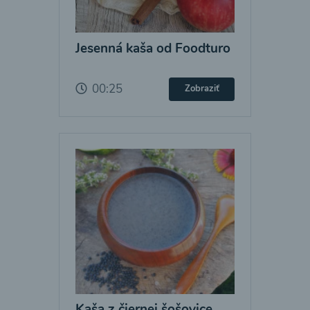
Jesenná kaša od Foodturo
00:25
Zobraziť
Kaša z čiernej šošovice