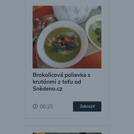
Brokolicová polievka s
krutónmi z tofu od
Snědeno.cz
00:25
Zobraziť