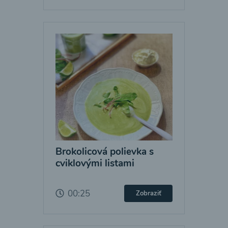
Brokolicová polievka s
cviklovými listami
00:25
Zobraziť