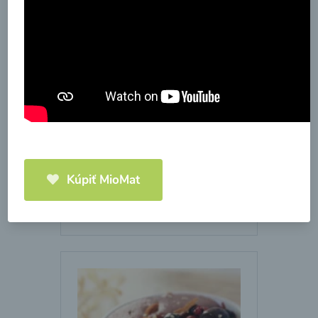
Amaranthovo-kokosová
kaša
Kúpiť MioMat
00:25
Zobraziť