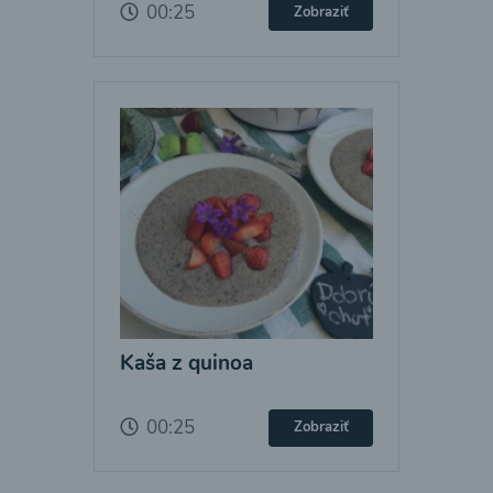
00:25
Zobraziť
Kaša z quinoa
00:25
Zobraziť