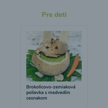
Pre deti
Brokolicovo-zemiaková
polievka s medvedím
cesnakom