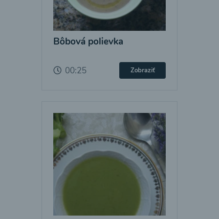
Bôbová polievka
00:25
Zobraziť