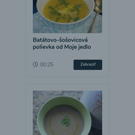
Batátovo-šošovicová
polievka od Moje jedlo
00:25
Zobraziť