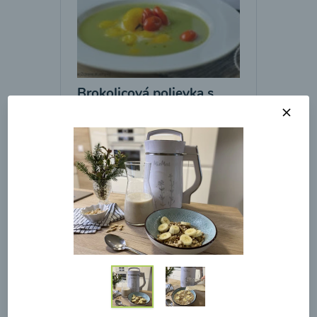
Brokolicová polievka s
pečenými cherry a
mozzarelou od Recepty
Mojej Zdravej Kuchyne
00:25
Zobraziť