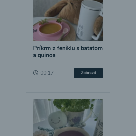
Príkrm z feniklu s batatom
a quinoa
00:17
Zobraziť