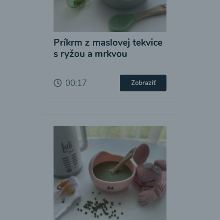
Príkrm z maslovej tekvice
s ryžou a mrkvou
00:17
Zobraziť