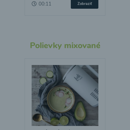
00:11
Zobraziť
Polievky mixované