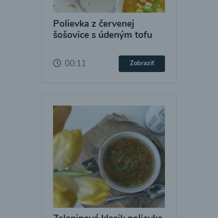
Polievka z červenej
šošovice s údeným tofu
00:11
Zobraziť