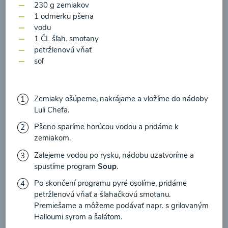
zasielania newsletteru a potvrdzujem, že som si
230 g zemiakov
1 odmerku pšena
prečítal(a)
informácie o Ochrane osobných
00:17
Zobraziť
vodu
údajov
a súhlasím s nimi.
1 ČL šľah. smotany
petržlenovú vňať
Súhlasím
soľ
Zemiaky ošúpeme, nakrájame a vložíme do nádoby
Luli Chefa.
Pšeno sparíme horúcou vodou a pridáme k
zemiakom.
Zalejeme vodou po rysku, nádobu uzatvoríme a
spustíme program
Soup
.
Po skončení programu pyré osolíme, pridáme
Kalerábovo-cuketová
petržlenovú vňať a šľahačkovú smotanu.
polievka s hráškom
Premiešame a môžeme podávať napr. s grilovaným
Halloumi syrom a šalátom.
00:17
Zobraziť