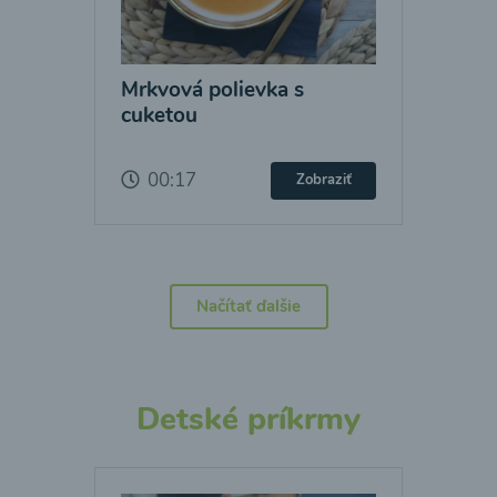
Mrkvová polievka s
cuketou
00:17
Zobraziť
Načítať ďalšie
Detské príkrmy