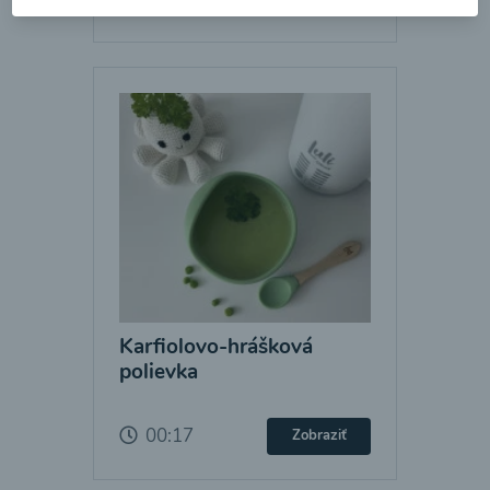
Karfiolovo-hrášková
polievka
00:17
Zobraziť