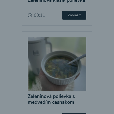
Zeleninová klasik polievka
00:11
Zobraziť
Zeleninová polievka s
medvedím cesnakom