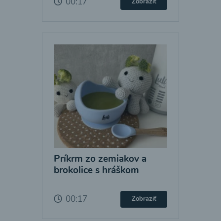
00:17
Zobraziť
Príkrm zo zemiakov a
brokolice s hráškom
00:17
Zobraziť