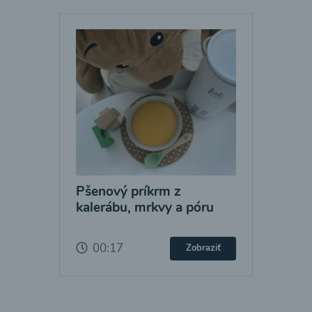
Pšenový príkrm z
kalerábu, mrkvy a póru
00:17
Zobraziť