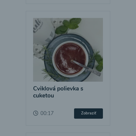
Cviklová polievka s
cuketou
00:17
Zobraziť