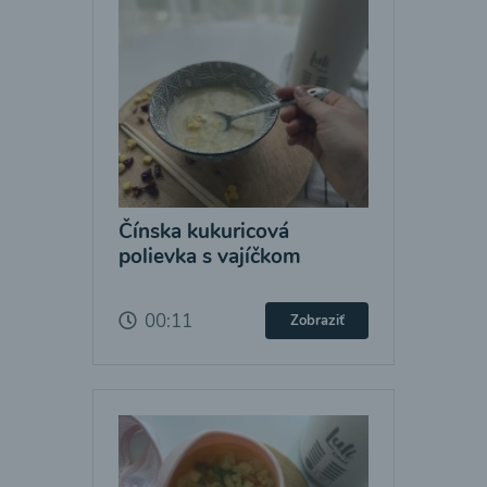
Čínska kukuricová
polievka s vajíčkom
00:11
Zobraziť