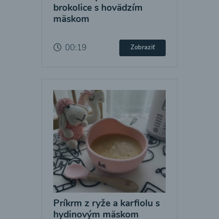
brokolice s hovädzím
mäskom
00:19
Zobraziť
Príkrm z ryže a karfiolu s
hydinovým mäskom