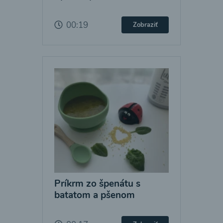
00:19
Zobraziť
Príkrm zo špenátu s
batatom a pšenom