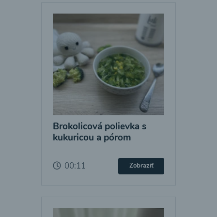
Brokolicová polievka s
kukuricou a pórom
00:11
Zobraziť