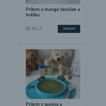
Príkrm z mungo fazuliek a
hrášku
00:17
Zobraziť
Príkrm z quinoa a