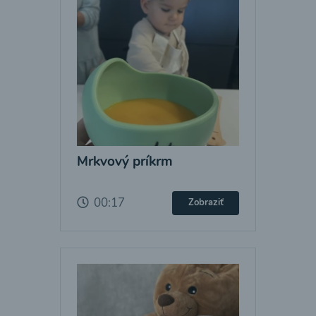
Mrkvový príkrm
00:17
Zobraziť