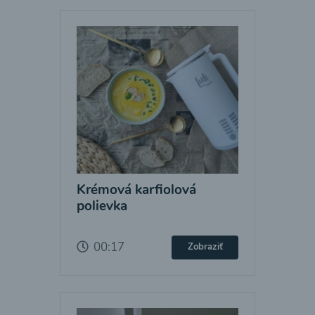
Krémová karfiolová
polievka
00:17
Zobraziť