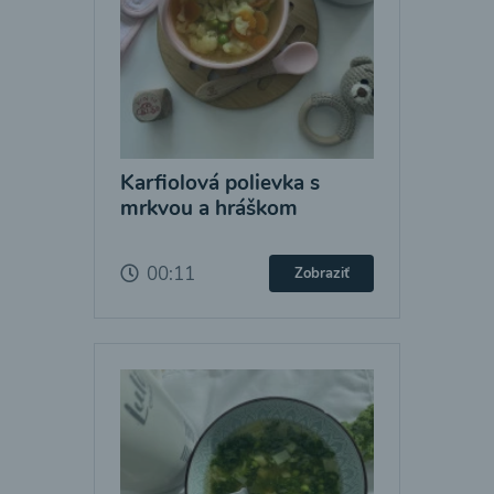
Karfiolová polievka s
mrkvou a hráškom
00:11
Zobraziť