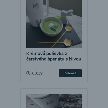
Krémová polievka z
čerstvého špenátu s Nivou
00:19
Zobraziť