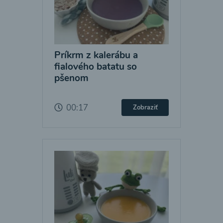
Príkrm z kalerábu a
fialového batatu so
pšenom
00:17
Zobraziť