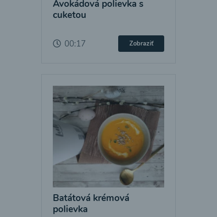
Avokádová polievka s
cuketou
00:17
Zobraziť
Batátová krémová
polievka