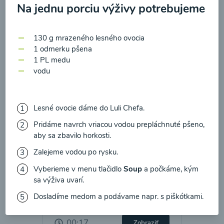
zasielania newsletteru a potvrdzujem, že som si
Na jednu porciu výživy potrebujeme
prečítal(a)
informácie o Ochrane osobných
00:17
Zobraziť
údajov
a súhlasím s nimi.
130 g mrazeného lesného ovocia
1 odmerku pšena
Súhlasím
1 PL medu
vodu
Lesné ovocie dáme do Luli Chefa.
Pridáme navrch vriacou vodou prepláchnuté pšeno,
aby sa zbavilo horkosti.
Zalejeme vodou po rysku.
Vyberieme v menu tlačidlo
Soup
a počkáme, kým
sa výživa uvarí.
Kalerábovo-cuketová
polievka s hráškom
Dosladíme medom a podávame napr. s piškótkami.
00:17
Zobraziť