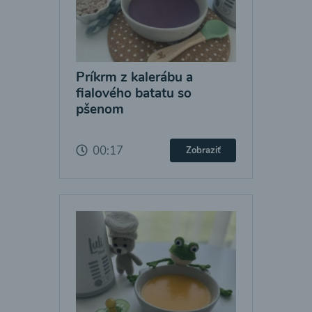
Príkrm z kalerábu a
fialového batatu so
pšenom
00:17
Zobraziť