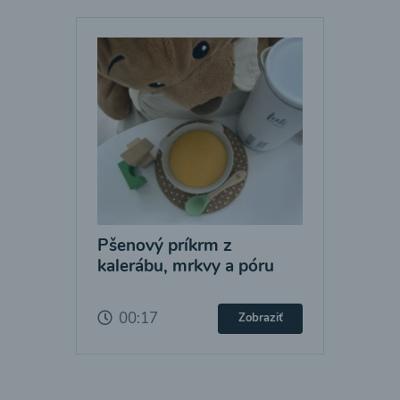
Pšenový príkrm z
kalerábu, mrkvy a póru
00:17
Zobraziť