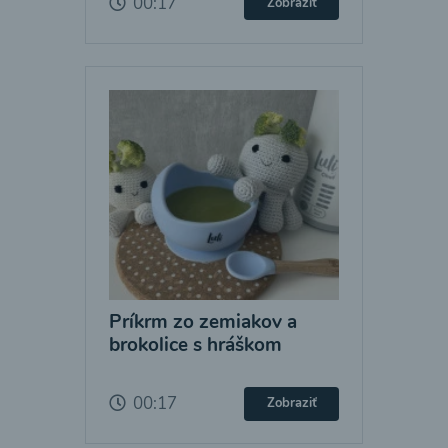
00:17
Zobraziť
Príkrm zo zemiakov a
brokolice s hráškom
00:17
Zobraziť