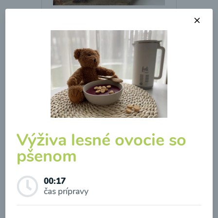
Hokaido polievka
00:17
Zobraziť
Výživa lesné ovocie so
pšenom
Odber noviniek a akcií
00:17
Odoslaním registrácie na Newsletter súhlasím so
čas prípravy
Kalerábová polievka s
spracovaním osobných údajov pre účely
karfiolom a mrkvou