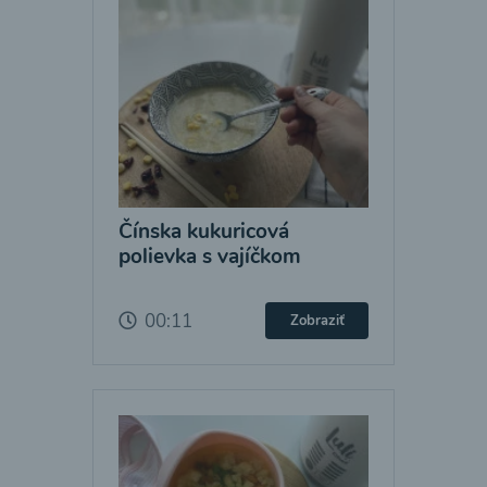
Čínska kukuricová
polievka s vajíčkom
00:11
Zobraziť