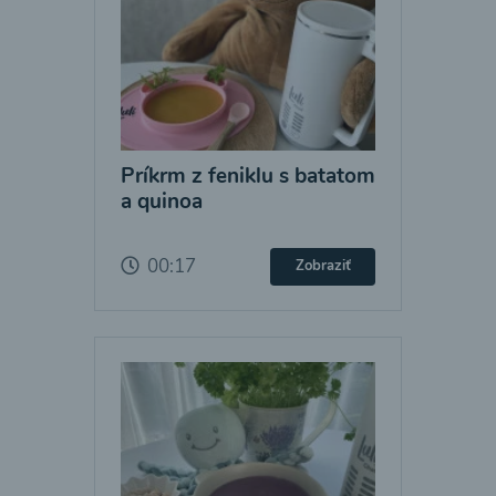
Príkrm z feniklu s batatom
a quinoa
00:17
Zobraziť