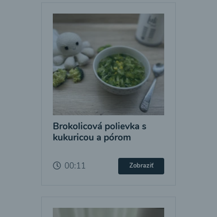
Brokolicová polievka s
kukuricou a pórom
00:11
Zobraziť