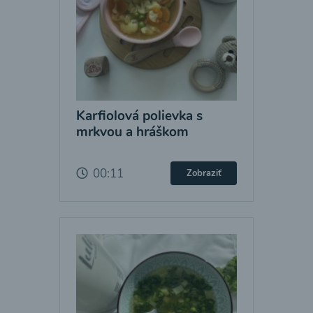
Karfiolová polievka s
mrkvou a hráškom
00:11
Zobraziť