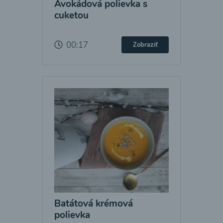
Avokádová polievka s
cuketou
00:17
Zobraziť
Batátová krémová
polievka