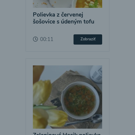
Polievka z červenej
šošovice s údeným tofu
00:11
Zobraziť