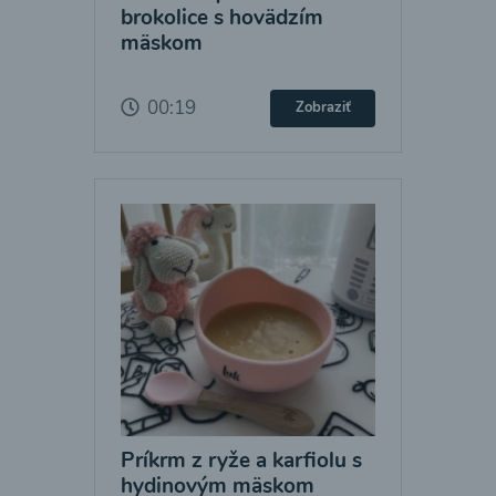
brokolice s hovädzím
mäskom
00:19
Zobraziť
Príkrm z ryže a karfiolu s
hydinovým mäskom