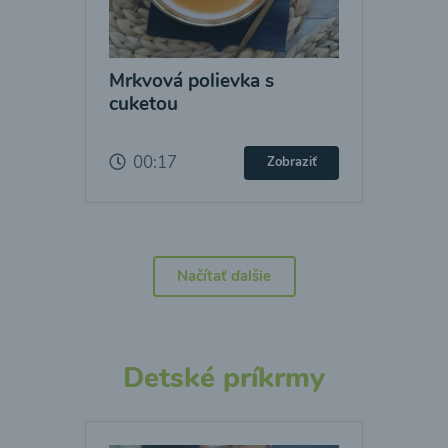
Mrkvová polievka s
cuketou
00:17
Zobraziť
Načítať ďalšie
Detské príkrmy