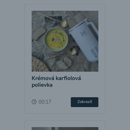
Krémová karfiolová
polievka
00:17
Zobraziť