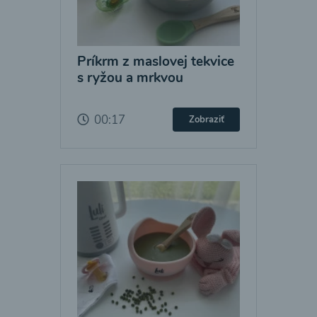
Príkrm z maslovej tekvice
s ryžou a mrkvou
00:17
Zobraziť