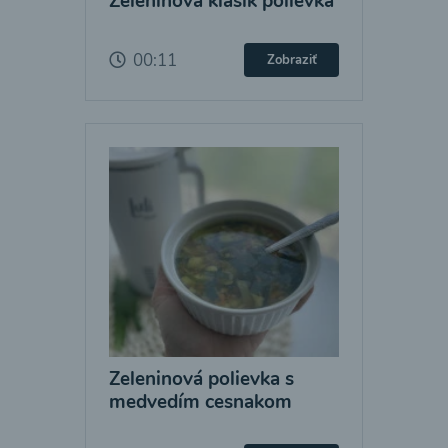
Zeleninová klasik polievka
00:11
Zobraziť
Zeleninová polievka s
medvedím cesnakom