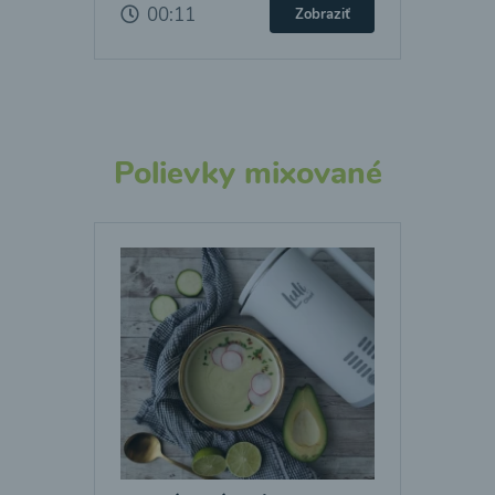
00:11
Zobraziť
Polievky mixované