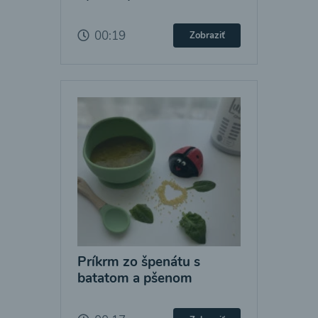
00:19
Zobraziť
Príkrm zo špenátu s
batatom a pšenom