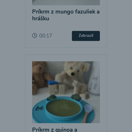
Príkrm z mungo fazuliek a
hrášku
00:17
Zobraziť
Príkrm z quinoa a