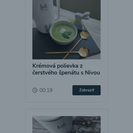
Krémová polievka z
čerstvého špenátu s Nivou
00:19
Zobraziť