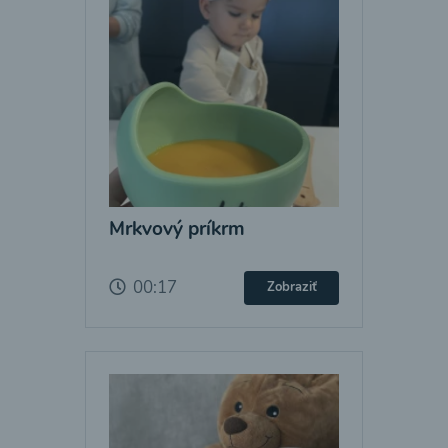
Mrkvový príkrm
00:17
Zobraziť