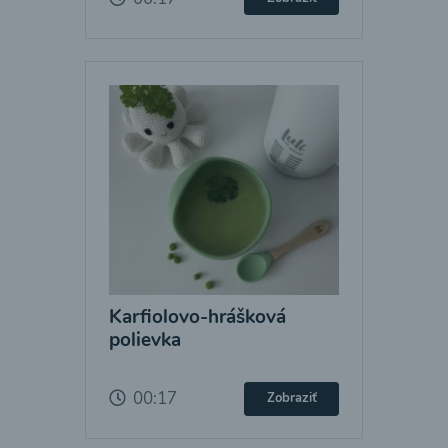
Karfiolovo-hrášková
polievka
00:17
Zobraziť