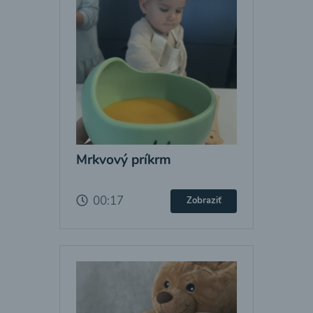
Mrkvový príkrm
00:17
Zobraziť