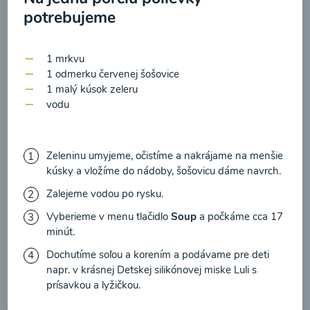
zasielania newsletteru a potvrdzujem, že som si
potrebujeme
prečítal(a)
informácie o Ochrane osobných
00:17
Zobraziť
údajov
a súhlasím s nimi.
1 mrkvu
1 odmerku červenej šošovice
Súhlasím
1 malý kúsok zeleru
vodu
Zeleninu umyjeme, očistíme a nakrájame na menšie
kúsky a vložíme do nádoby, šošovicu dáme navrch.
Zalejeme vodou po rysku.
Vyberieme v menu tlačidlo
Soup
a počkáme cca 17
minút.
Kalerábovo-cuketová
Dochutíme soľou a korením a podávame pre deti
polievka s hráškom
napr. v krásnej
Detskej silikónovej miske Luli s
prísavkou a lyžičkou
.
00:17
Zobraziť