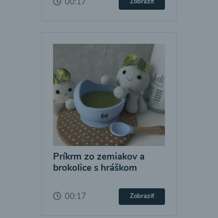
00:17
Zobraziť
Príkrm zo zemiakov a
brokolice s hráškom
00:17
Zobraziť