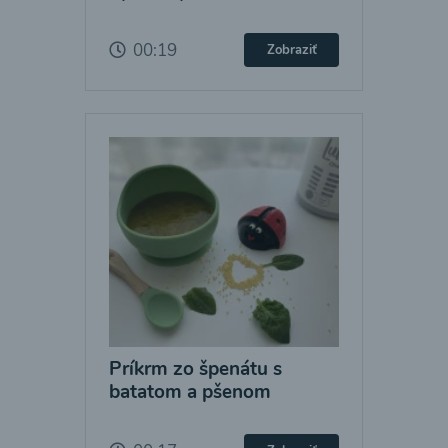
00:19
Zobraziť
Príkrm zo špenátu s
batatom a pšenom