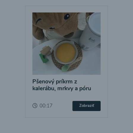
Pšenový príkrm z
kalerábu, mrkvy a póru
00:17
Zobraziť