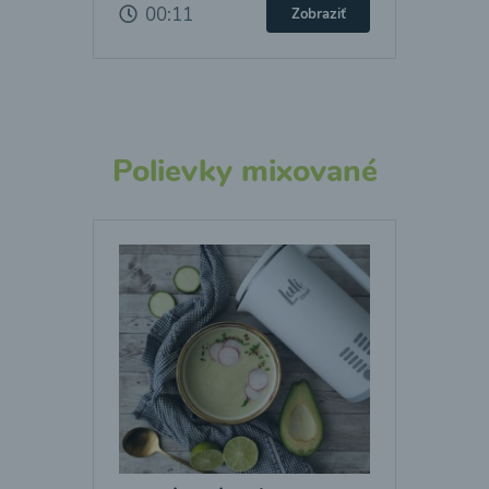
00:11
Zobraziť
Polievky mixované