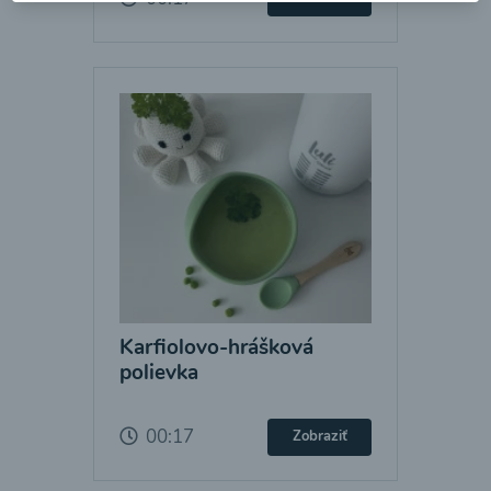
Karfiolovo-hrášková
polievka
00:17
Zobraziť