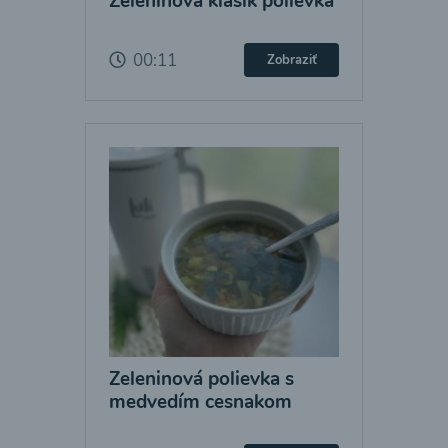
Zeleninová klasik polievka
00:11
Zobraziť
Zeleninová polievka s
medvedím cesnakom