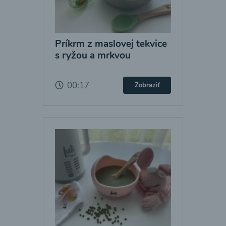
Príkrm z maslovej tekvice
s ryžou a mrkvou
00:17
Zobraziť