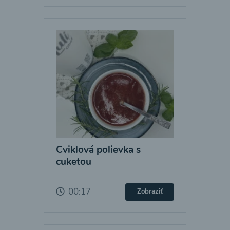
Cviklová polievka s
cuketou
00:17
Zobraziť