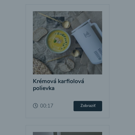
Krémová karfiolová
polievka
00:17
Zobraziť