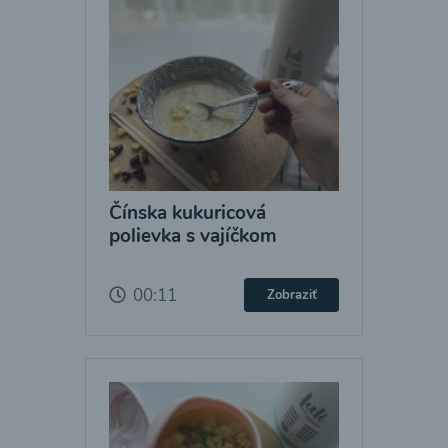
Čínska kukuricová
polievka s vajíčkom
00:11
Zobraziť