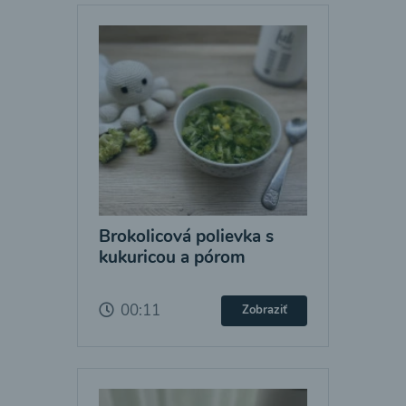
Brokolicová polievka s
kukuricou a pórom
00:11
Zobraziť