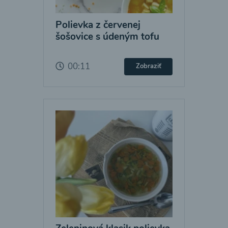
Polievka z červenej
šošovice s údeným tofu
00:11
Zobraziť