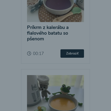
Príkrm z kalerábu a
fialového batatu so
pšenom
00:17
Zobraziť