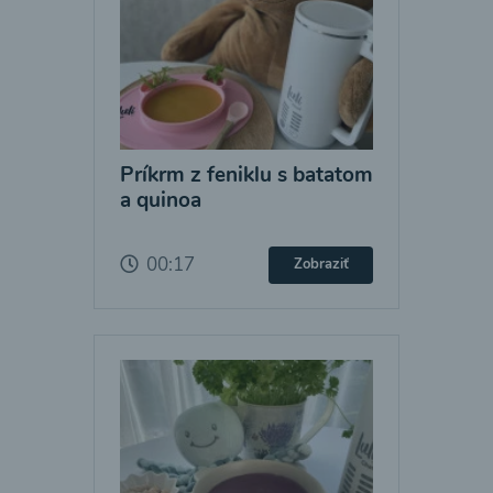
Príkrm z feniklu s batatom
a quinoa
00:17
Zobraziť