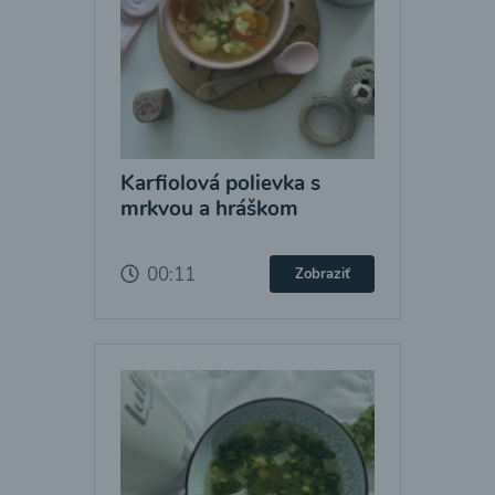
Karfiolová polievka s
mrkvou a hráškom
00:11
Zobraziť