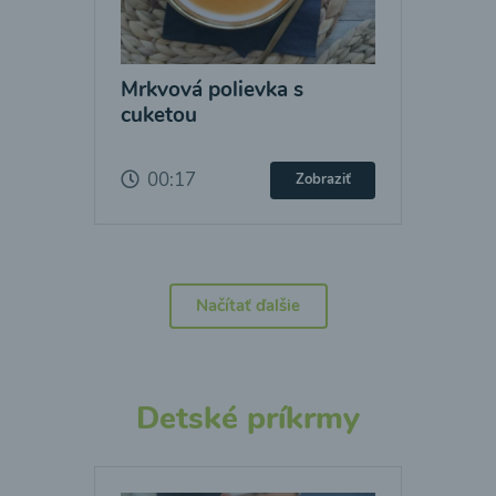
Mrkvová polievka s
cuketou
00:17
Zobraziť
Načítať ďalšie
Detské príkrmy