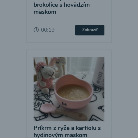
brokolice s hovädzím
mäskom
00:19
Zobraziť
Príkrm z ryže a karfiolu s
hydinovým mäskom