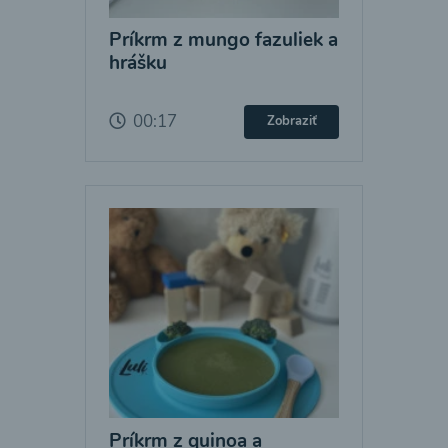
Príkrm z mungo fazuliek a
hrášku
00:17
Zobraziť
Príkrm z quinoa a