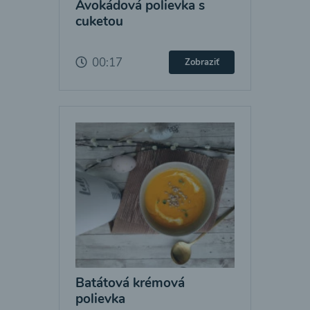
Avokádová polievka s
cuketou
00:17
Zobraziť
Batátová krémová
polievka