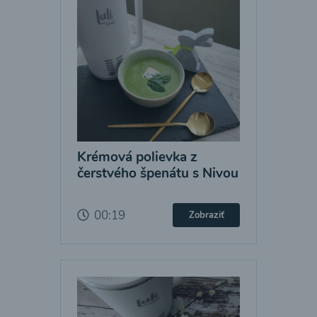
Krémová polievka z
čerstvého špenátu s Nivou
00:19
Zobraziť