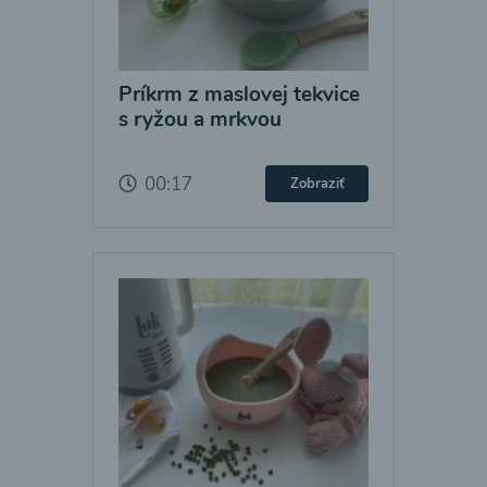
Príkrm z maslovej tekvice
s ryžou a mrkvou
00:17
Zobraziť