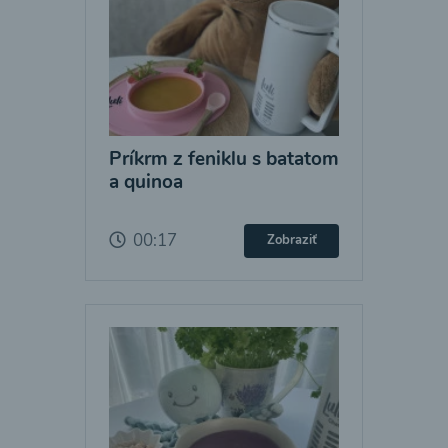
Príkrm z feniklu s batatom
a quinoa
00:17
Zobraziť