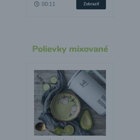
00:11
Zobraziť
Polievky mixované