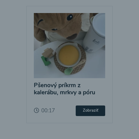
Pšenový príkrm z
kalerábu, mrkvy a póru
00:17
Zobraziť