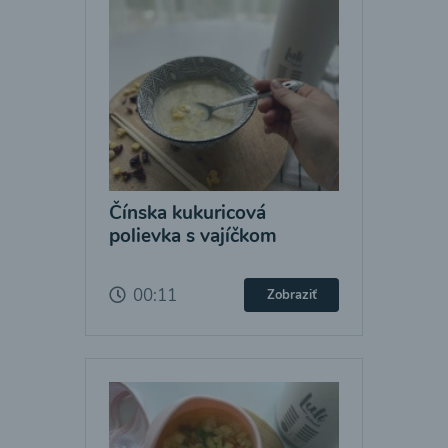
Čínska kukuricová
polievka s vajíčkom
00:11
Zobraziť