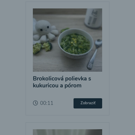
Brokolicová polievka s
kukuricou a pórom
00:11
Zobraziť