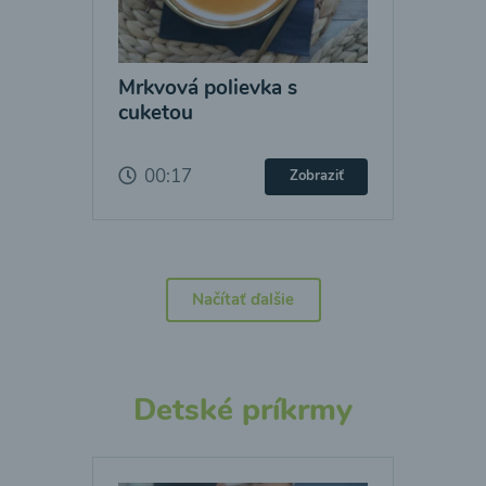
Mrkvová polievka s
cuketou
00:17
Zobraziť
Načítať ďalšie
Detské príkrmy