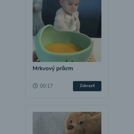
Mrkvový príkrm
00:17
Zobraziť