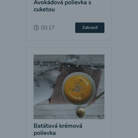
Avokádová polievka s
cuketou
00:17
Zobraziť
Batátová krémová
polievka