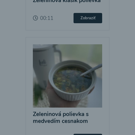
Zeleninová klasik polievka
00:11
Zobraziť
Zeleninová polievka s
medvedím cesnakom