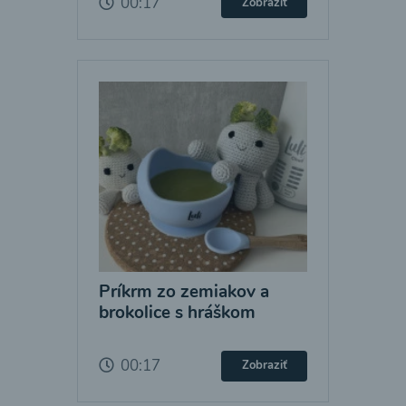
00:17
Zobraziť
Príkrm zo zemiakov a
brokolice s hráškom
00:17
Zobraziť