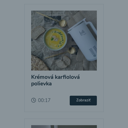
Krémová karfiolová
polievka
00:17
Zobraziť