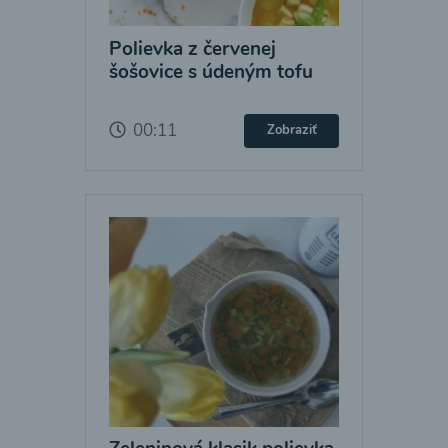
Polievka z červenej
šošovice s údeným tofu
00:11
Zobraziť