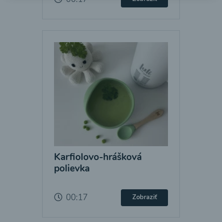
Karfiolovo-hrášková
polievka
00:17
Zobraziť