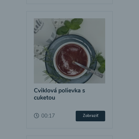
Cviklová polievka s
cuketou
00:17
Zobraziť