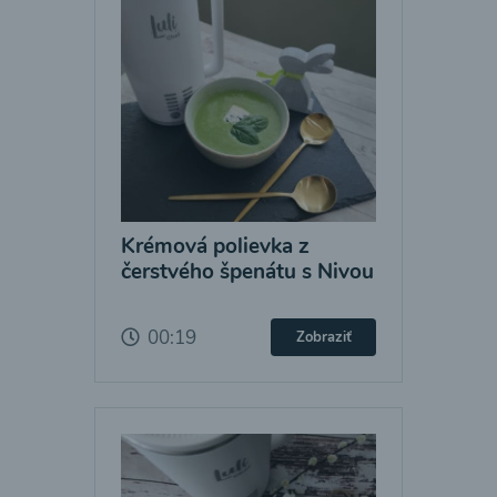
Krémová polievka z
čerstvého špenátu s Nivou
00:19
Zobraziť