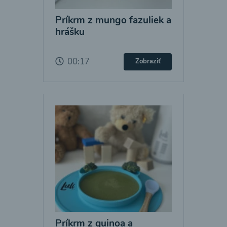
Príkrm z mungo fazuliek a
hrášku
00:17
Zobraziť
Príkrm z quinoa a