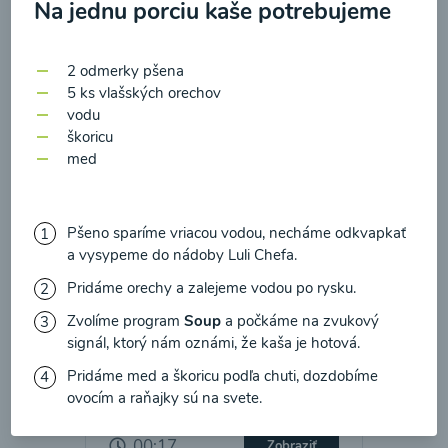
zasielania newsletteru a potvrdzujem, že som si
Na jednu porciu kaše potrebujeme
prečítal(a)
informácie o Ochrane osobných
00:17
Zobraziť
údajov
a súhlasím s nimi.
2 odmerky pšena
5 ks vlašských orechov
Súhlasím
vodu
škoricu
med
Pšeno sparíme vriacou vodou, necháme odkvapkať
a vysypeme do nádoby Luli Chefa.
Pridáme orechy a zalejeme vodou po rysku.
Zvolíme program
Soup
a počkáme na zvukový
signál, ktorý nám oznámi, že kaša je hotová.
Kalerábovo-cuketová
Pridáme med a škoricu podľa chuti, dozdobíme
polievka s hráškom
ovocím a raňajky sú na svete.
00:17
Zobraziť