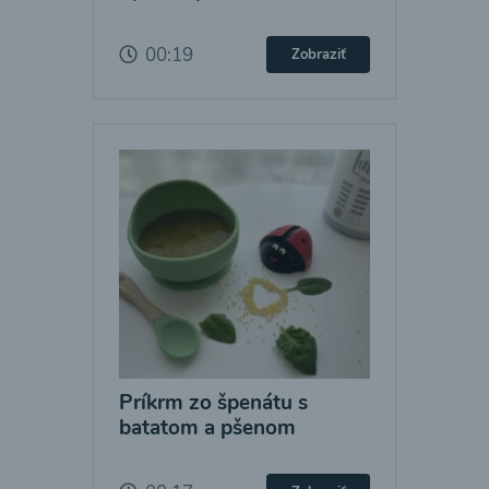
00:19
Zobraziť
Príkrm zo špenátu s
batatom a pšenom