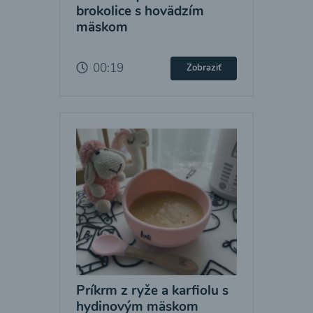
brokolice s hovädzím
mäskom
00:19
Zobraziť
Príkrm z ryže a karfiolu s
hydinovým mäskom