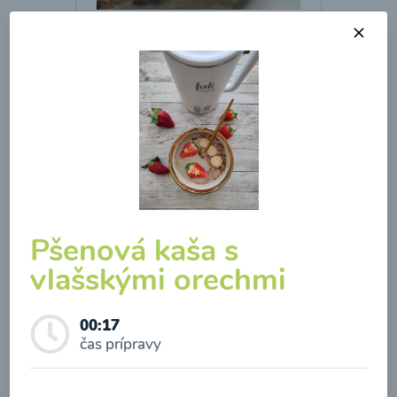
Hokaido polievka
00:17
Zobraziť
Pšenová kaša s
vlašskými orechmi
Odber noviniek a akcií
00:17
čas prípravy
Odoslaním registrácie na Newsletter súhlasím so
Kalerábová polievka s
spracovaním osobných údajov pre účely
karfiolom a mrkvou