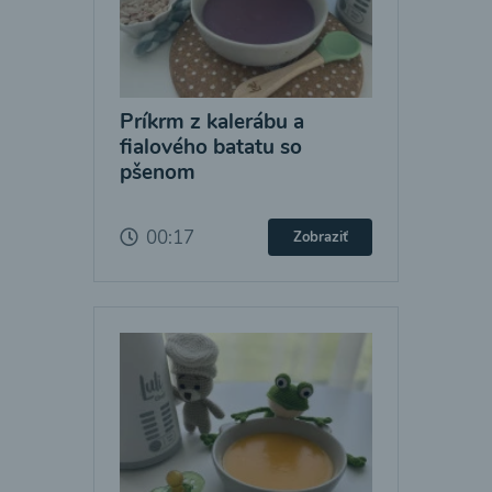
Príkrm z kalerábu a
fialového batatu so
pšenom
00:17
Zobraziť