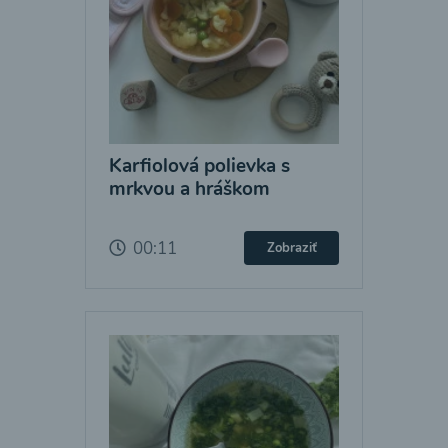
Karfiolová polievka s
mrkvou a hráškom
00:11
Zobraziť