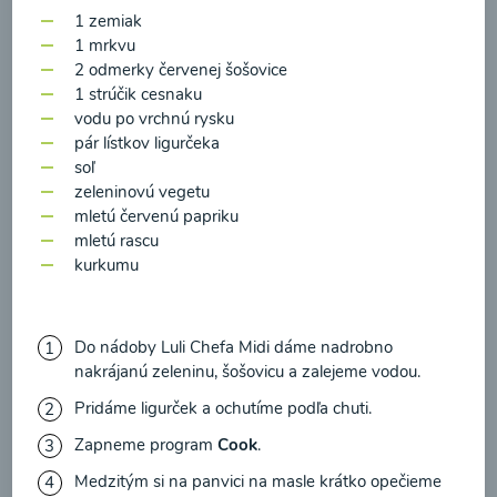
zasielania newsletteru a potvrdzujem, že som si
1 zemiak
prečítal(a)
informácie o Ochrane osobných
1 mrkvu
00:17
Zobraziť
2 odmerky červenej šošovice
údajov
a súhlasím s nimi.
1 strúčik cesnaku
vodu po vrchnú rysku
Súhlasím
pár lístkov ligurčeka
soľ
zeleninovú vegetu
mletú červenú papriku
mletú rascu
kurkumu
Do nádoby Luli Chefa Midi dáme nadrobno
nakrájanú zeleninu, šošovicu a zalejeme vodou.
Kalerábovo-cuketová
Pridáme ligurček a ochutíme podľa chuti.
polievka s hráškom
Zapneme program
Cook
.
Medzitým si na panvici na masle krátko opečieme
00:17
Zobraziť