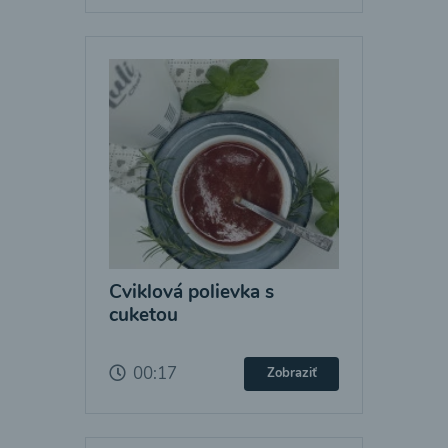
Cviklová polievka s
cuketou
00:17
Zobraziť