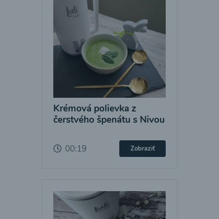
Krémová polievka z
čerstvého špenátu s Nivou
00:19
Zobraziť