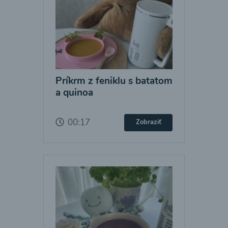
Príkrm z feniklu s batatom
a quinoa
00:17
Zobraziť