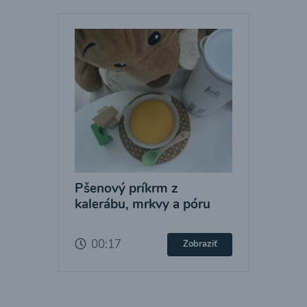
Pšenový príkrm z
kalerábu, mrkvy a póru
00:17
Zobraziť