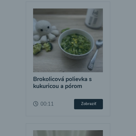
Brokolicová polievka s
kukuricou a pórom
00:11
Zobraziť