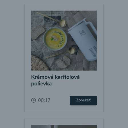
Krémová karfiolová
polievka
00:17
Zobraziť