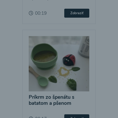
00:19
Zobraziť
Príkrm zo špenátu s
batatom a pšenom