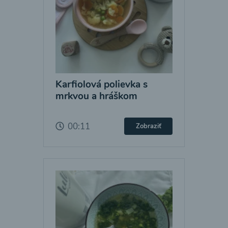
Karfiolová polievka s
mrkvou a hráškom
00:11
Zobraziť