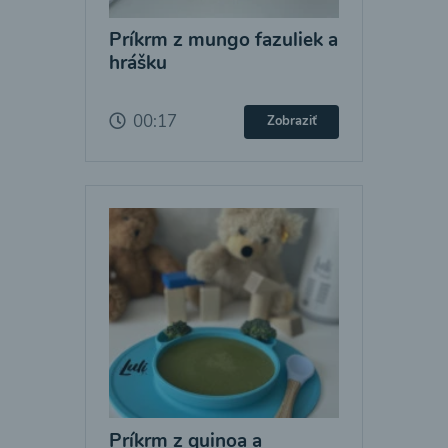
Príkrm z mungo fazuliek a
hrášku
00:17
Zobraziť
Príkrm z quinoa a