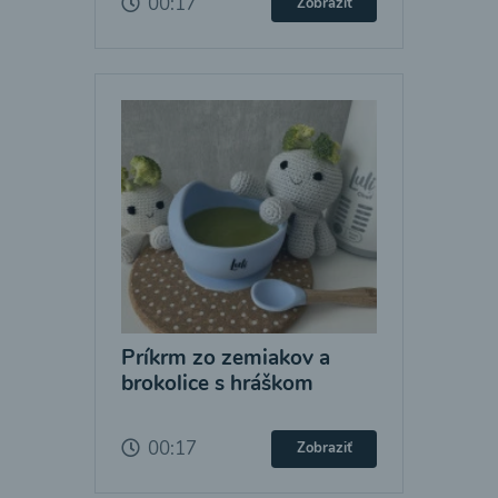
00:17
Zobraziť
Príkrm zo zemiakov a
brokolice s hráškom
00:17
Zobraziť