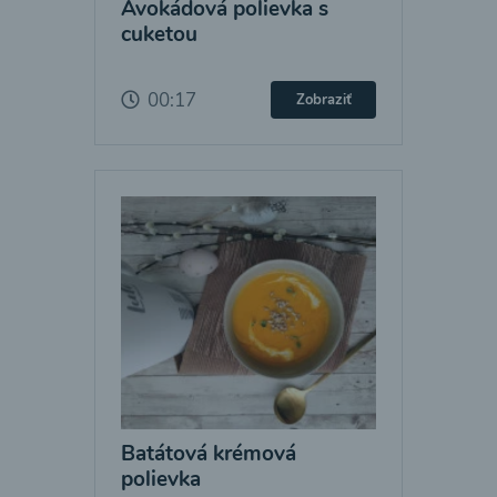
Avokádová polievka s
cuketou
00:17
Zobraziť
Batátová krémová
polievka