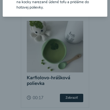
na kocky narezané údené tofu a pridáme do
hotovej polievky.
Karfiolovo-hrášková
polievka
00:17
Zobraziť