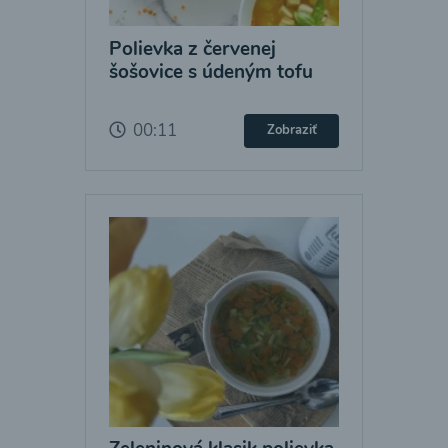
Polievka z červenej
šošovice s údeným tofu
00:11
Zobraziť