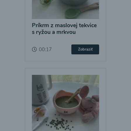
Príkrm z maslovej tekvice
s ryžou a mrkvou
00:17
Zobraziť