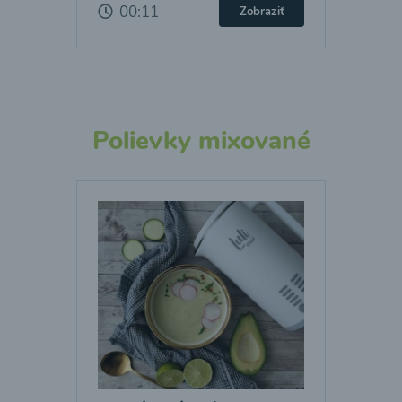
00:11
Zobraziť
Polievky mixované