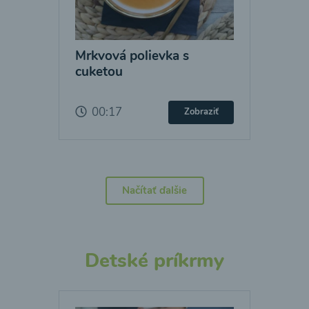
Mrkvová polievka s
cuketou
00:17
Zobraziť
Načítať ďalšie
Detské príkrmy