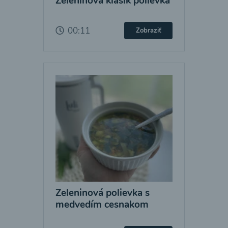
Zeleninová klasik polievka
00:11
Zobraziť
Zeleninová polievka s
medvedím cesnakom