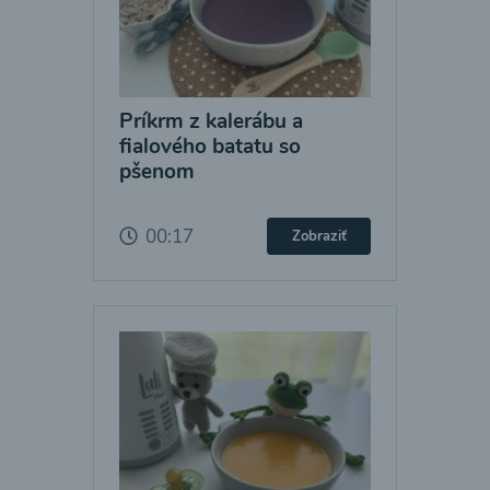
Príkrm z kalerábu a
fialového batatu so
pšenom
00:17
Zobraziť