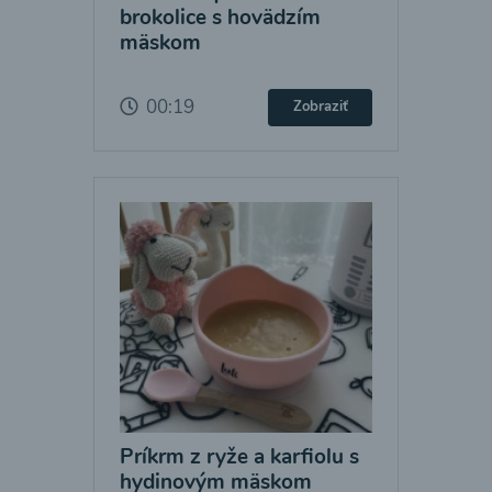
brokolice s hovädzím
mäskom
00:19
Zobraziť
Príkrm z ryže a karfiolu s
hydinovým mäskom