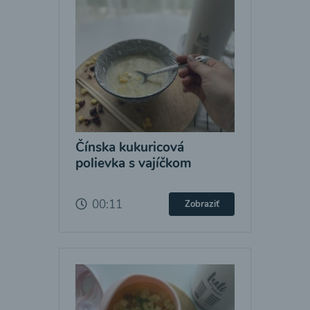
Čínska kukuricová
polievka s vajíčkom
00:11
Zobraziť