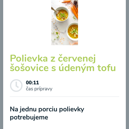
Hokaido polievka
00:17
Zobraziť
Polievka z červenej
šošovice s údeným tofu
00:11
čas prípravy
Odber noviniek a akcií
Na jednu porciu polievky
Odoslaním registrácie na Newsletter súhlasím so
potrebujeme
Kalerábová polievka s
spracovaním osobných údajov pre účely
karfiolom a mrkvou