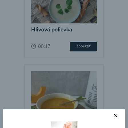
Hlivová polievka
00:17
Zobraziť