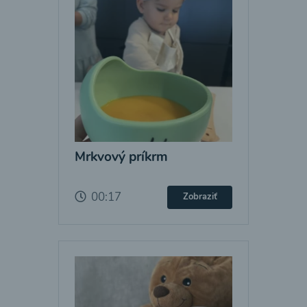
Mrkvový príkrm
00:17
Zobraziť