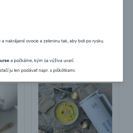
Súhlasím
Hokaido polievka
 nakrájané ovocie a zeleninu tak, aby boli po rysku.
00:17
braziť
Zobraziť
uree
a počkáme, kým sa výživa uvarí.
stačí ju len podávať napr. s piškótkami.