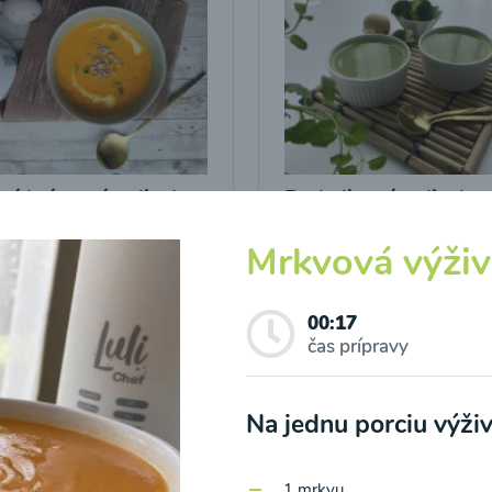
vá krémová polievka
Brokolicová polievka
Mrkvová výživ
17
00:17
Zobraziť
Zo
00:17
čas prípravy
Na jednu porciu výži
o spracovaním osobných údajov pre účely zasielania newsletteru a 
1 mrkvu