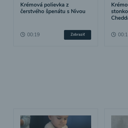
Krémová polievka z
Krémov
čerstvého špenátu s Nivou
stonko
Chedd
00:19
00:
Zobraziť