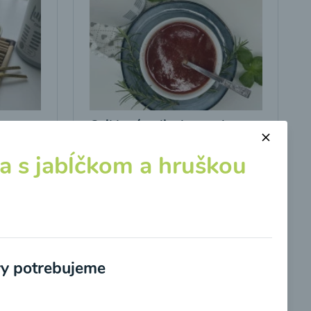
Cviklová polievka s cuketou
a s jabĺčkom a hruškou
00:17
braziť
Zobraziť
vy potrebujeme
potvrdzujem, že som si prečítal(a)
informácie o