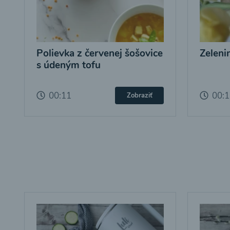
Polievka z červenej šošovice
Zeleni
s údeným tofu
00:11
00:
Zobraziť