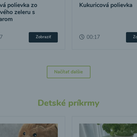
á polievka zo
Kukuricová polievka
vého zeleru s
arom
17
00:17
Zobraziť
Zo
Načítať ďalšie
Detské príkrmy