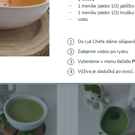
1 menšie (alebo 1/2) jabĺčko
1 menšiu (alebo 1/2) hrušku
vodu
ová polievka
Hlivová polievka
Do Luli Chefa dáme ošúpané a
Zalejeme vodou po rysku.
17
00:17
Zobraziť
Zo
Vyberieme v menu tlačidlo
P
Výživa je sladučká po ovocí, 