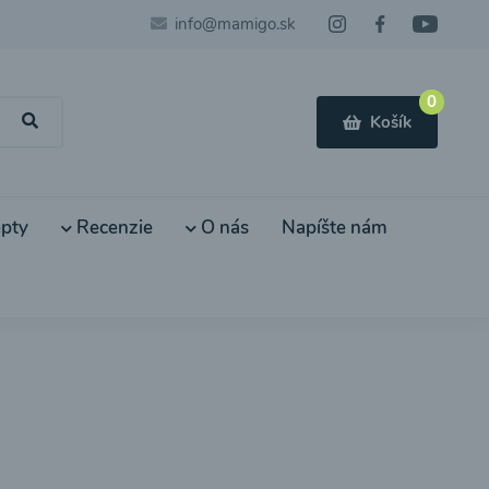
info@mamigo.sk
0
Košík
pty
Recenzie
O nás
Napíšte nám