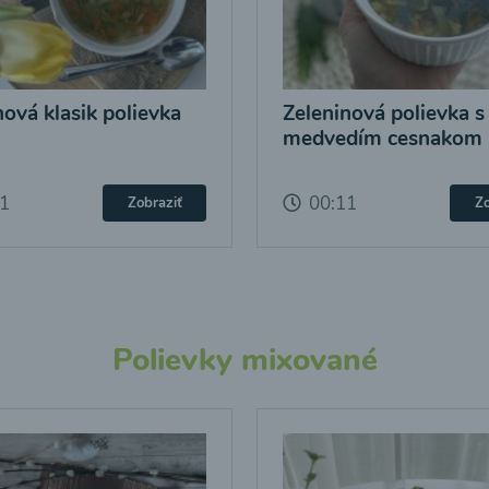
nová klasik polievka
Zeleninová polievka s
medvedím cesnakom
11
00:11
Zobraziť
Zo
Polievky mixované