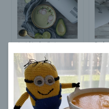
Avokádová polievka s
Batáto
cuketou
00:17
00:
Zobraziť
Odber noviniek a akcií
Odoslaním registrácie na Newsletter súhlasím s