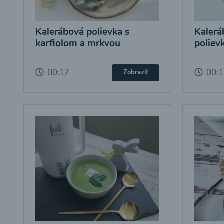
Kalerábová polievka s
Kalerá
karfiolom a mrkvou
poliev
00:17
00:
Zobraziť