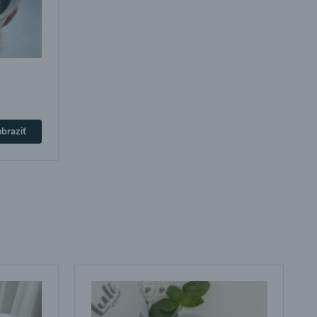
braziť