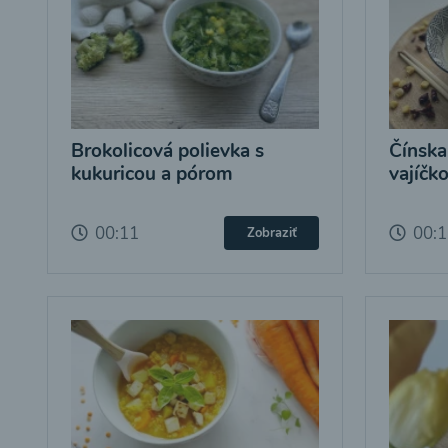
Brokolicová polievka s
Čínska
kukuricou a pórom
vajíčk
00:11
00:
Zobraziť