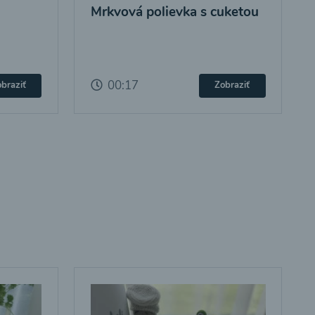
Mrkvová polievka s cuketou
00:17
braziť
Zobraziť