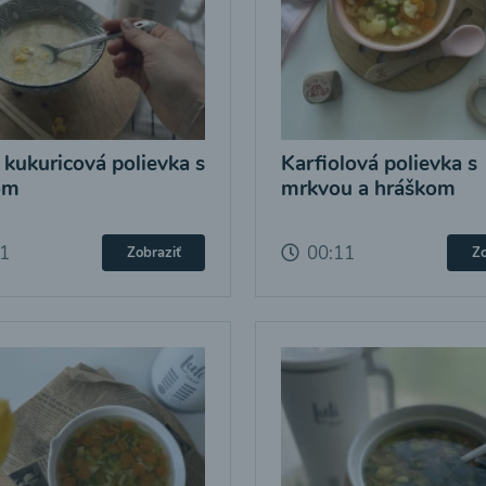
 kukuricová polievka s
Karfiolová polievka s
om
mrkvou a hráškom
11
00:11
Zobraziť
Zo