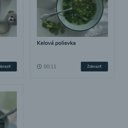
Kelová polievka
00:11
braziť
Zobraziť