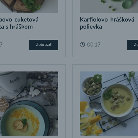
bovo-cuketová
Karfiolovo-hrášková
ka s hráškom
polievka
17
00:17
Zobraziť
Zo