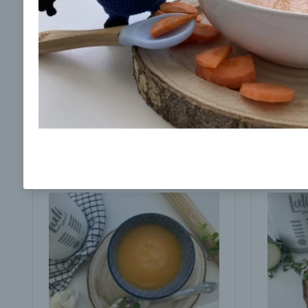
Ochrane osobných údajov
a súhlasím s nimi.
Dubáková polievka
Fenikl
00:17
00:
Zobraziť