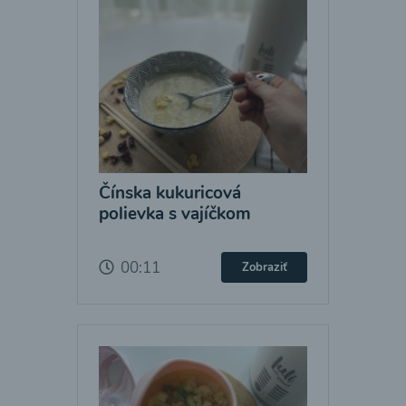
Čínska kukuricová
polievka s vajíčkom
00:11
Zobraziť