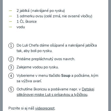
zasielania newsletteru a potvrdzujem, že som si
prečítal(a)
informácie o Ochrane osobných
2 jablká (nakrájané po rysku)
00:17
Zobraziť
údajov
a súhlasím s nimi.
1 odmerku ovsu (celé zrná, nie ovsené vločky)
1 ČL škorice
vodu
Súhlasím
Do Luli Chefa dáme ošúpané a nakrájané jabĺčka
tak, aby boli po rysku.
Pridáme prepláchnutý ovos navrch.
Zalejeme vodou po rysku.
Vyberieme v menu tlačidlo
Soup
a počkáme, kým
sa výživa uvarí.
Ochutíme škoricou a podávame napr. v
Detskej
Kalerábovo-cuketová
silikónovej miske Luli s prísavkou a lyžičkou
.
polievka s hráškom
Pozrite si aj náš
videorecept
.
00:17
Zobraziť