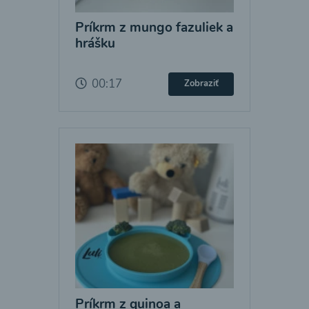
Príkrm z mungo fazuliek a
hrášku
00:17
Zobraziť
Príkrm z quinoa a