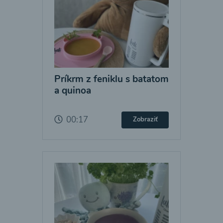
Príkrm z feniklu s batatom
a quinoa
00:17
Zobraziť