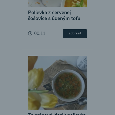
Polievka z červenej
šošovice s údeným tofu
00:11
Zobraziť