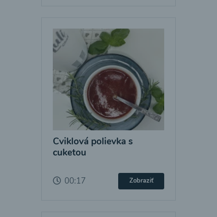
Cviklová polievka s
cuketou
00:17
Zobraziť