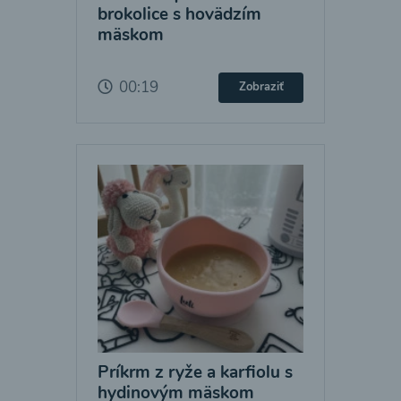
brokolice s hovädzím
mäskom
00:19
Zobraziť
Príkrm z ryže a karfiolu s
hydinovým mäskom