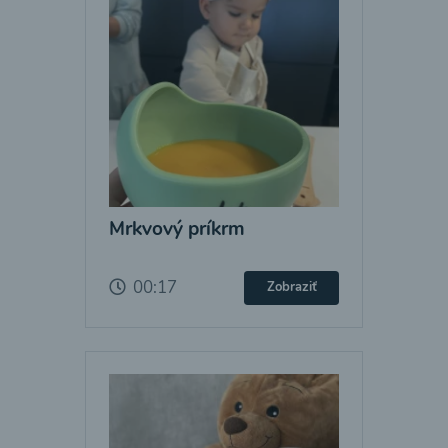
Mrkvový príkrm
00:17
Zobraziť