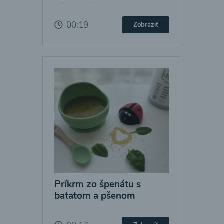
00:19
Zobraziť
Príkrm zo špenátu s
batatom a pšenom