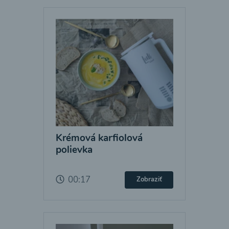
Krémová karfiolová
polievka
00:17
Zobraziť