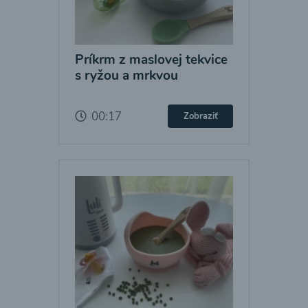
Príkrm z maslovej tekvice
s ryžou a mrkvou
00:17
Zobraziť