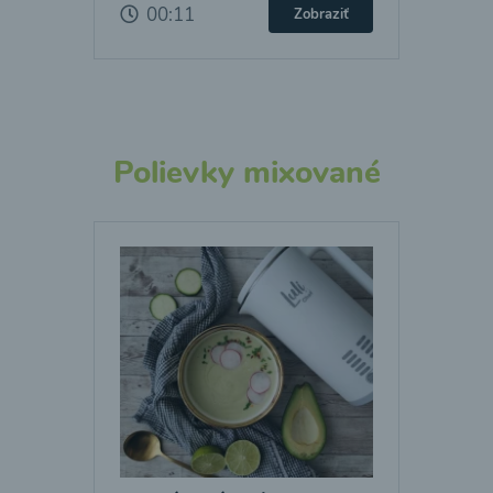
00:11
Zobraziť
Polievky mixované