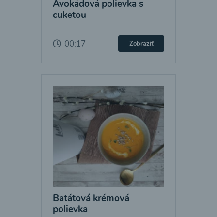
Avokádová polievka s
cuketou
00:17
Zobraziť
Batátová krémová
polievka