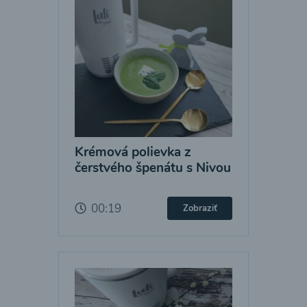
Krémová polievka z
čerstvého špenátu s Nivou
00:19
Zobraziť