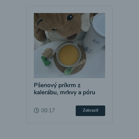
Pšenový príkrm z
kalerábu, mrkvy a póru
00:17
Zobraziť