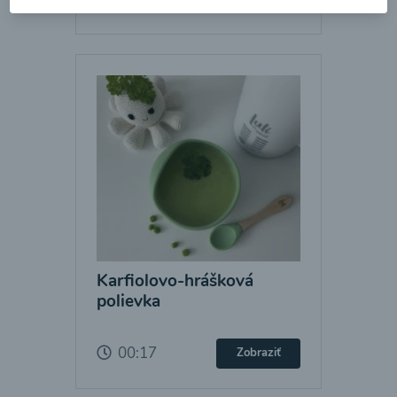
Karfiolovo-hrášková
polievka
00:17
Zobraziť