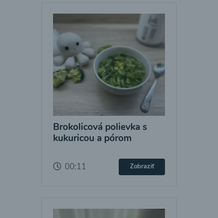
Brokolicová polievka s
kukuricou a pórom
00:11
Zobraziť