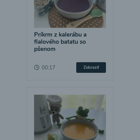
Príkrm z kalerábu a
fialového batatu so
pšenom
00:17
Zobraziť