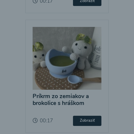
00:17
Zobraziť
Príkrm zo zemiakov a
brokolice s hráškom
00:17
Zobraziť