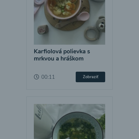
Karfiolová polievka s
mrkvou a hráškom
00:11
Zobraziť