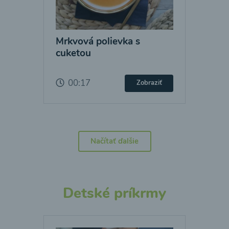
Mrkvová polievka s
cuketou
00:17
Zobraziť
Načítať ďalšie
Detské príkrmy