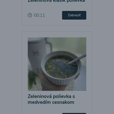
Zeleninová klasik polievka
00:11
Zobraziť
Zeleninová polievka s
medvedím cesnakom