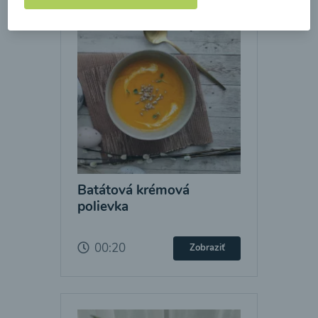
Batátová krémová
polievka
00:20
Zobraziť