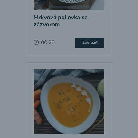
Mrkvová polievka so
zázvorom
00:20
Zobraziť