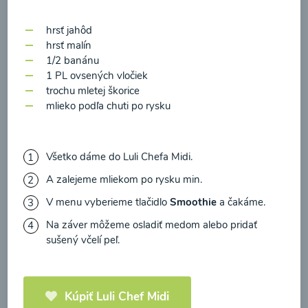
zasielania newsletteru a potvrdzujem, že som si
prečítal(a)
informácie o Ochrane osobných
hrsť jahôd
údajov
a súhlasím s nimi.
hrsť malín
1/2 banánu
Súhlasím
1 PL ovsených vločiek
Zeleninová polievka s
trochu mletej škorice
medvedím cesnakom
mlieko podľa chuti po rysku
00:10
Zobraziť
Všetko dáme do Luli Chefa Midi.
A zalejeme mliekom po rysku min.
V menu vyberieme tlačidlo
Smoothie
a čakáme.
Načítať ďalšie
Na záver môžeme osladiť medom alebo pridať
sušený včelí peľ.
Polievky mixované
Kúpiť Luli Chef Midi