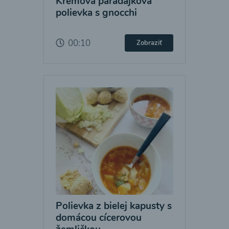
Krémová paradajková
polievka s gnocchi
00:10
Zobraziť
Polievka z bielej kapusty s
domácou cícerovou