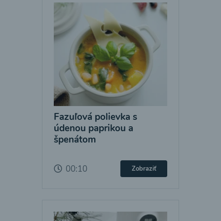
Fazuľová polievka s
údenou paprikou a
špenátom
00:10
Zobraziť