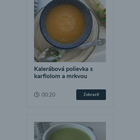
Kalerábová polievka s
karfiolom a mrkvou
00:20
Zobraziť