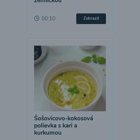
žemličkou
00:10
Zobraziť
Šošovicovo-kokosová
polievka s kari a
kurkumou