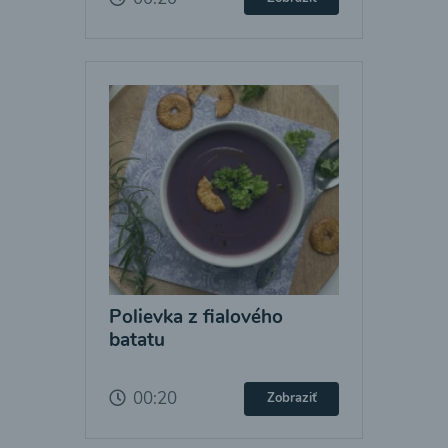
Polievka z fialového
batatu
00:20
Zobraziť