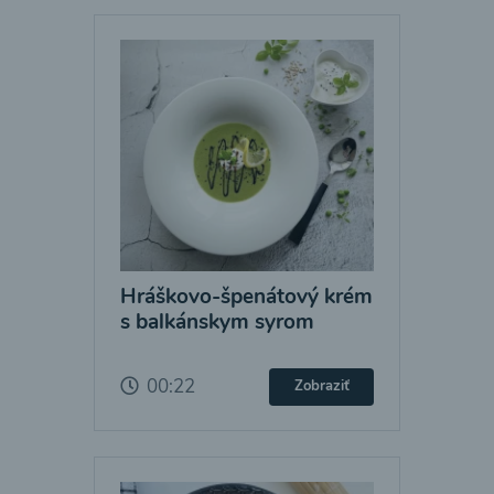
Hráškovo-špenátový krém
s balkánskym syrom
00:22
Zobraziť