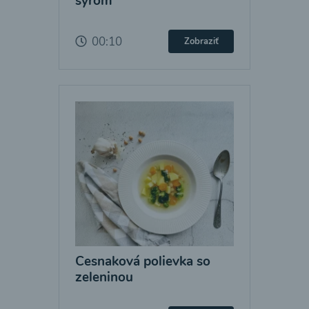
syrom
00:10
Zobraziť
Cesnaková polievka so
zeleninou