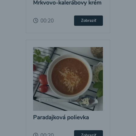
Mrkvovo-kalerábovy krém
00:20
Zobraziť
Paradajková polievka
00:20
Zobraziť