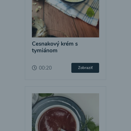
Cesnakový krém s
tymiánom
00:20
Zobraziť