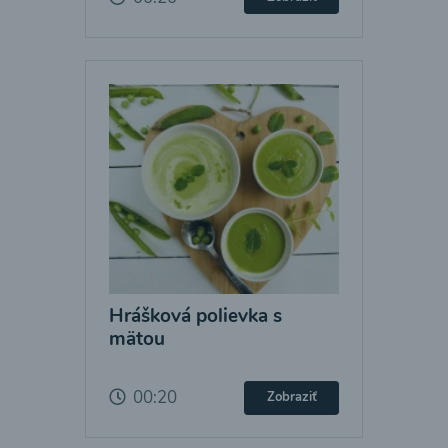
Hrášková polievka s
mätou
00:20
Zobraziť