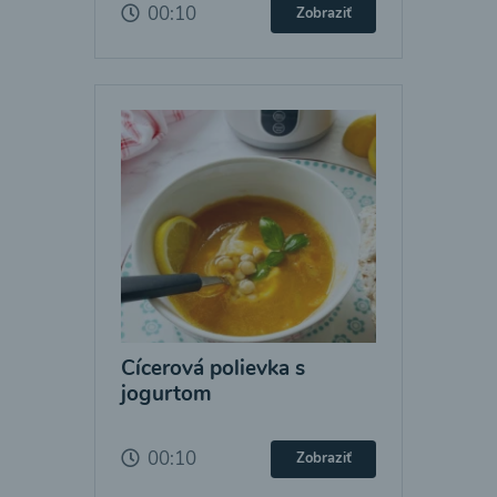
00:10
Zobraziť
Cícerová polievka s
jogurtom
00:10
Zobraziť