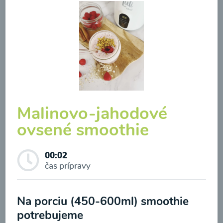
Zeleninová klasik polievka
Malinovo-jahodové
00:10
ovsené smoothie
Zobraziť
00:02
čas prípravy
Odber noviniek a akcií
Odoslaním registrácie na Newsletter súhlasím so
Na porciu (450-600ml) smoothie
spracovaním osobných údajov pre účely
potrebujeme