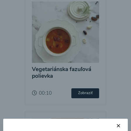
Vegetariánska fazuľová
polievka
00:10
Zobraziť