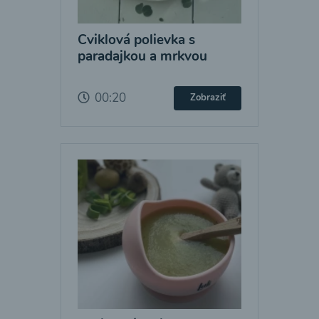
Cviklová polievka s
paradajkou a mrkvou
00:20
Zobraziť