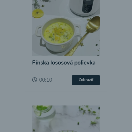
Fínska lososová polievka
00:10
Zobraziť