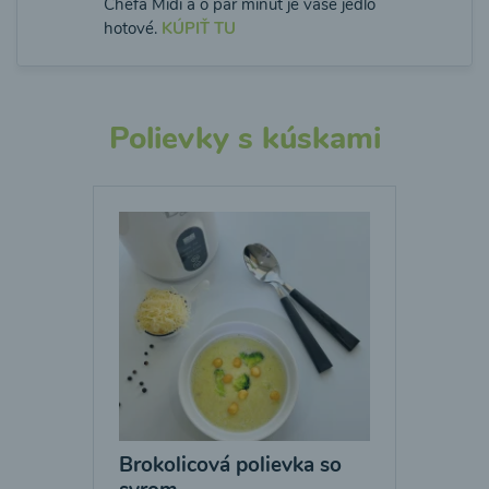
Chefa Midi a o pár minút je vaše jedlo
hotové.
KÚPIŤ TU
Polievky s kúskami
Brokolicová polievka so