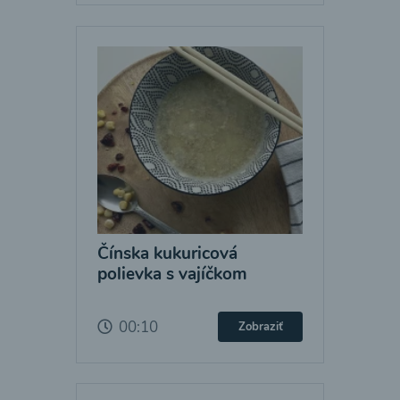
Čínska kukuricová
polievka s vajíčkom
00:10
Zobraziť