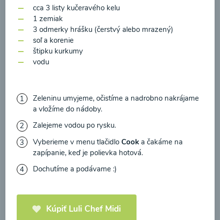
zasielania newsletteru a potvrdzujem, že som si
cca 3 listy kučeravého kelu
prečítal(a)
informácie o Ochrane osobných
1 zemiak
3 odmerky hrášku (čerstvý alebo mrazený)
údajov
a súhlasím s nimi.
soľ a korenie
štipku kurkumy
Súhlasím
Zeleninová polievka s
vodu
medvedím cesnakom
00:10
Zeleninu umyjeme, očistíme a nadrobno nakrájame
Zobraziť
a vložíme do nádoby.
Zalejeme vodou po rysku.
Vyberieme v menu tlačidlo
Cook
a čakáme na
zapípanie, keď je polievka hotová.
Načítať ďalšie
Dochutíme a podávame :)
Polievky mixované
Kúpiť Luli Chef Midi