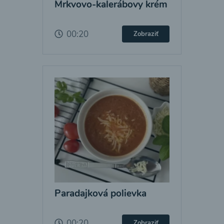
Mrkvovo-kalerábovy krém
00:20
Zobraziť
Paradajková polievka
00:20
Zobraziť