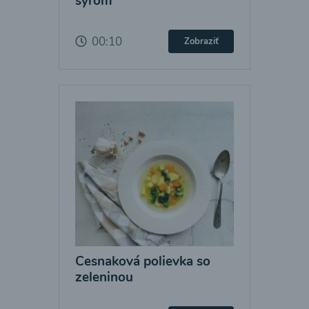
syrom
00:10
Zobraziť
Cesnaková polievka so
zeleninou