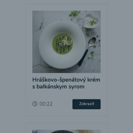
Hráškovo-špenátový krém
s balkánskym syrom
00:22
Zobraziť