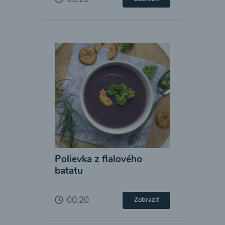
Polievka z fialového
batatu
00:20
Zobraziť