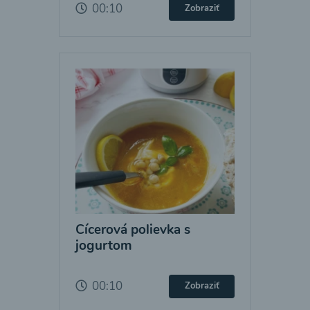
00:10
Zobraziť
Cícerová polievka s
jogurtom
00:10
Zobraziť