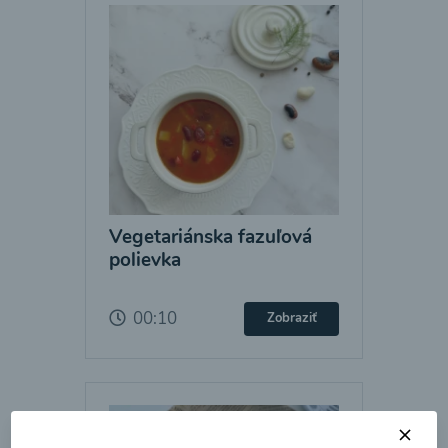
Vegetariánska fazuľová
polievka
00:10
Zobraziť