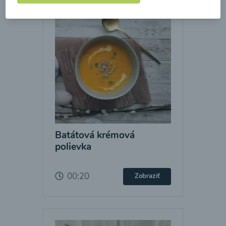
Batátová krémová
polievka
00:20
Zobraziť