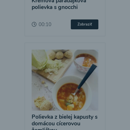
Krémová paradajková
polievka s gnocchi
00:10
Zobraziť
Polievka z bielej kapusty s
domácou cícerovou