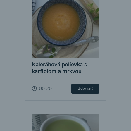
Kalerábová polievka s
karfiolom a mrkvou
00:20
Zobraziť