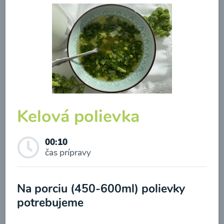
Zeleninová klasik polievka
Kelová polievka
00:10
Zobraziť
00:10
čas prípravy
Odber noviniek a akcií
Na porciu (450-600ml) polievky
Odoslaním registrácie na Newsletter súhlasím so
potrebujeme
spracovaním osobných údajov pre účely