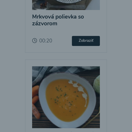
Mrkvová polievka so
zázvorom
00:20
Zobraziť