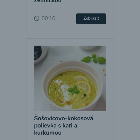
žemličkou
00:10
Zobraziť
Šošovicovo-kokosová
polievka s kari a
kurkumou