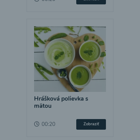
Hrášková polievka s
mätou
00:20
Zobraziť