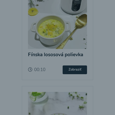
Fínska lososová polievka
00:10
Zobraziť