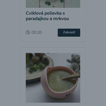
Cviklová polievka s
paradajkou a mrkvou
00:20
Zobraziť