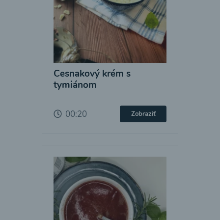
Cesnakový krém s
tymiánom
00:20
Zobraziť