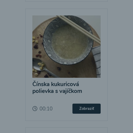
Čínska kukuricová
polievka s vajíčkom
00:10
Zobraziť