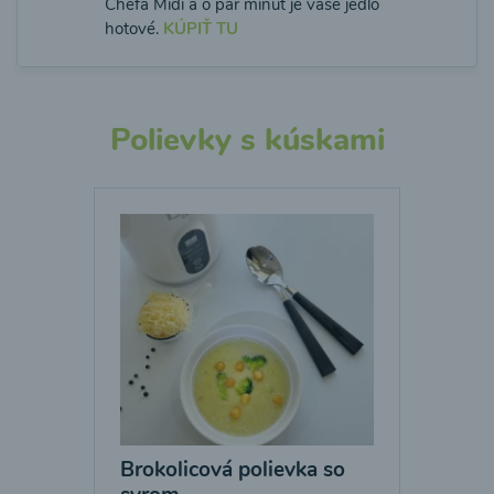
Chefa Midi a o pár minút je vaše jedlo
hotové.
KÚPIŤ TU
Polievky s kúskami
Brokolicová polievka so