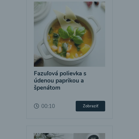
Fazuľová polievka s
údenou paprikou a
špenátom
00:10
Zobraziť