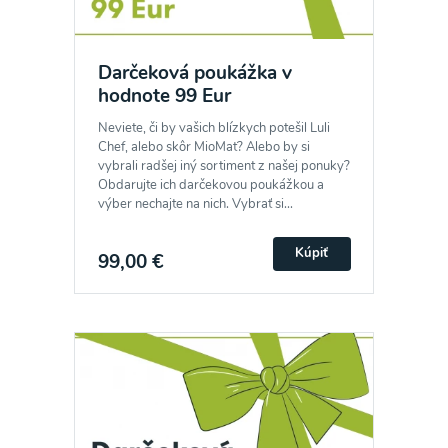
Darčeková poukážka v
Odber noviniek a akcií
hodnote 99 Eur
Neviete, či by vašich blízkych potešil Luli
Odoslaním registrácie na Newsletter súhlasím so
Chef, alebo skôr MioMat? Alebo by si
vybrali radšej iný sortiment z našej ponuky?
spracovaním osobných údajov pre účely
Obdarujte ich darčekovou poukážkou a
zasielania newsletteru a potvrdzujem, že som si
výber nechajte na nich. Vybrať si...
prečítal(a)
informácie o Ochrane osobných
Kúpiť
99,00 €
údajov
a súhlasím s nimi.
Súhlasím