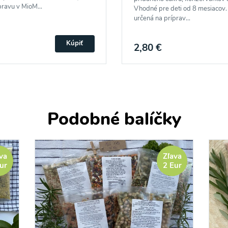
pravu v MioM...
Vhodné pre deti od 8 mesiacov. 
určená na príprav...
Kúpiť
2,80 €
Podobné balíčky
va
Zľava
ur
2 Eur