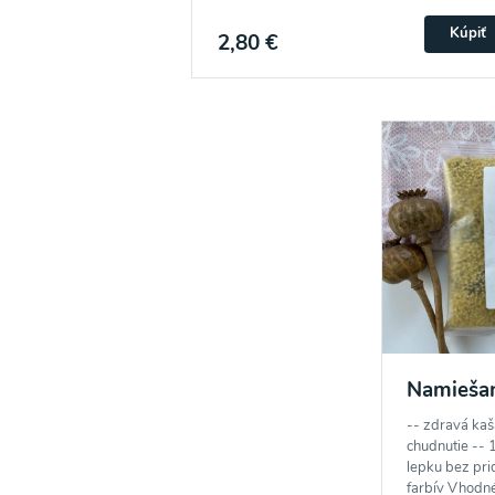
Ochrane osobných údajov
a súhlasím s nimi.
Kúpiť
2,80 €
Namiešan
-- zdravá kaš
chudnutie -- 
lepku bez pri
farbív Vhodné