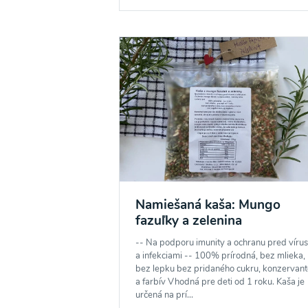
Namiešaná kaša: Mungo
fazuľky a zelenina
-- Na podporu imunity a ochranu pred víru
a infekciami -- 100% prírodná, bez mlieka,
Odber noviniek a akcií
bez lepku bez pridaného cukru, konzervan
a farbív Vhodná pre deti od 1 roku. Kaša je
určená na prí...
Odoslaním registrácie na Newsletter súhlasím s