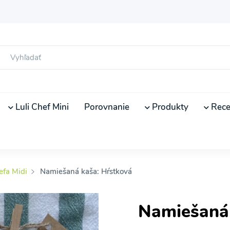
Luli Chef Mini
Porovnanie
Produkty
Rece
efa Midi
Namiešaná kaša: Hŕstková
Namiešaná 