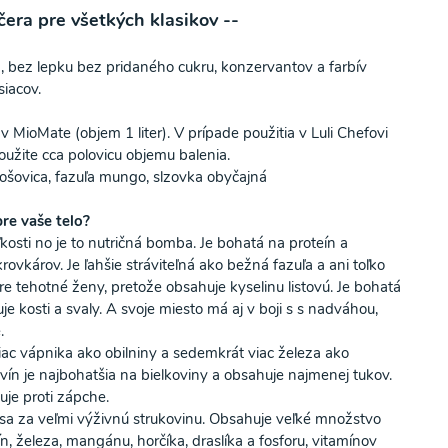
ečera pre všetkých klasikov --
, bez lepku bez pridaného cukru, konzervantov a farbív
iacov.
v MioMate (objem 1 liter). V prípade použitia v Luli Chefovi
užite cca polovicu objemu balenia.
šošovica, fazuľa mungo, slzovka obyčajná
pre vaše telo?
kosti no je to nutričná bomba. Je bohatá na proteín a
rovkárov. Je ľahšie stráviteľná ako bežná fazuľa a ani toľko
re tehotné ženy, pretože obsahuje kyselinu listovú. Je bohatá
je kosti a svaly. A svoje miesto má aj v boji s s nadváhou,
.
viac vápnika ako obilniny a sedemkrát viac železa ako
vín je najbohatšia na bielkoviny a obsahuje najmenej tukov.
uje proti zápche.
sa za veľmi výživnú strukovinu. Obsahuje veľké množstvo
ín, železa, mangánu, horčíka, draslíka a fosforu, vitamínov