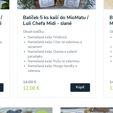
 /
Balíček 5 ks kaší do MioMatu /
B
é
Luli Chefa Midi - slané
M
Obsah balíčku:
Ob
Namiešaná kaša: Hŕstková
ka
Namiešaná kaša: Cícer so zeleninou a
sezamom
Namiešaná kaša: Quinoa a sušené
paradajky
Namiešaná kaša: Ryža so zeleninou
Namiešaná kaša: Mungo fazuľky a
zelenina
14,00 €
1
12,00 €
1
Kúpiť