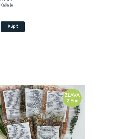
Kaša je
Kúpiť
ZĽAVA
2 Eur