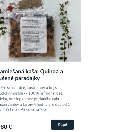
amiešaná kaša: Quinoa a
ušené paradajky
 Pre silné srdce, kosti, zuby a boj s
udokrvnosťou -- 100% prírodná, bez
ieka, bez lepku bez pridaného cukru,
nzervantov a farbív Vhodná pre deti od 1
ku, Kaša je určená na prípra...
Kúpiť
,80 €