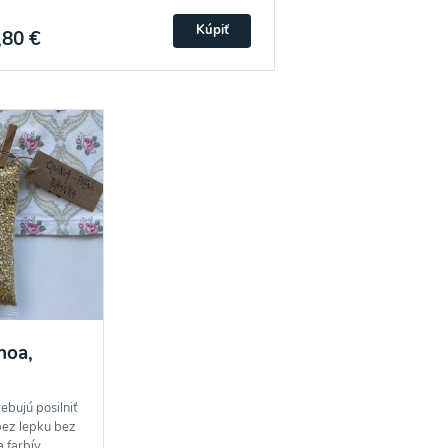
Kúpiť
,80 €
Súhlasím
noa,
rebujú posilniť
bez lepku bez
 farbív