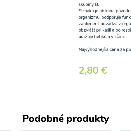
skupiny B.
Slzovka je obilnina pôvod
organizmu, podporuje funkc
zahlienení, odvádza z org
obzvlášť pri kašli a po re
udržuje hebkú a vláčnu.
Najvýhodnejšia cena za po
2,80 €
Podobné produkty