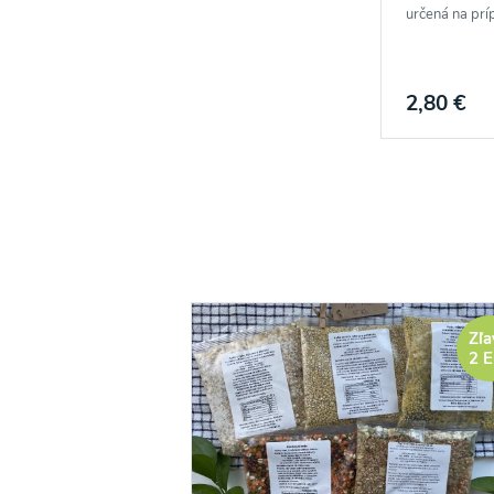
určená na prí
2,80 €
Zľa
2 E