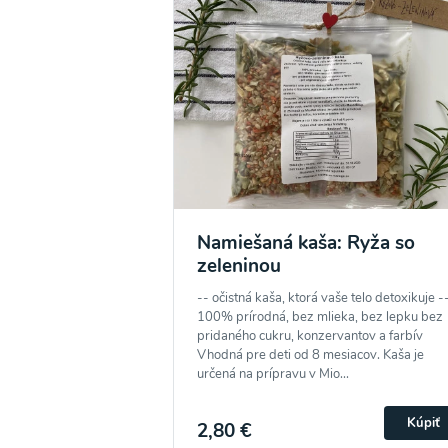
Namiešaná kaša: Ryža so
zeleninou
-- očistná kaša, ktorá vaše telo detoxikuje -
100% prírodná, bez mlieka, bez lepku bez
pridaného cukru, konzervantov a farbív
Vhodná pre deti od 8 mesiacov. Kaša je
určená na prípravu v Mio...
Kúpiť
2,80 €