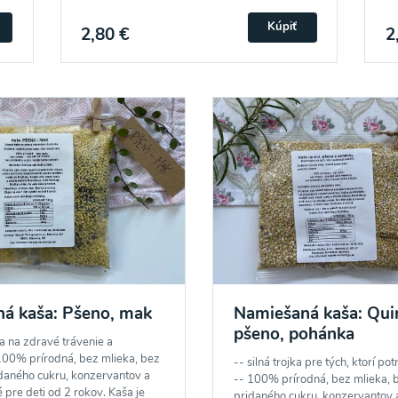
Kúpiť
2,80 €
2
á kaša: Pšeno, mak
Namiešaná kaša: Qui
pšeno, pohánka
a na zdravé trávenie a
100% prírodná, bez mlieka, bez
-- silná trojka pre tých, ktorí pot
daného cukru, konzervantov a
-- 100% prírodná, bez mlieka, 
 pre deti od 2 rokov. Kaša je
pridaného cukru, konzervantov a