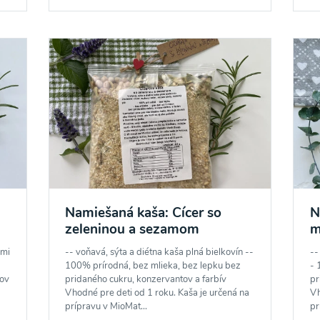
Namiešaná kaša: Cícer so
N
zeleninou a sezamom
m
smi
-- voňavá, sýta a diétna kaša plná bielkovín --
--
100% prírodná, bez mlieka, bez lepku bez
- 
tov
pridaného cukru, konzervantov a farbív
pr
Vhodné pre deti od 1 roku. Kaša je určená na
Vh
prípravu v MioMat...
pr
o spracovaním osobných údajov pre účely zasielania newsletteru a 