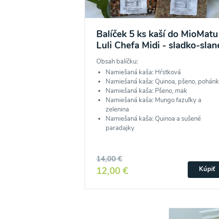
Balíček 5 ks kaší do MioMatu
Luli Chefa Midi - sladko-slan
Obsah balíčku:
Namiešaná kaša: Hŕstková
Namiešaná kaša: Quinoa, pšeno, pohán
Namiešaná kaša: Pšeno, mak
Namiešaná kaša: Mungo fazuľky a
zelenina
Namiešaná kaša: Quinoa a sušené
paradajky
14,00 €
12,00 €
Kúpiť