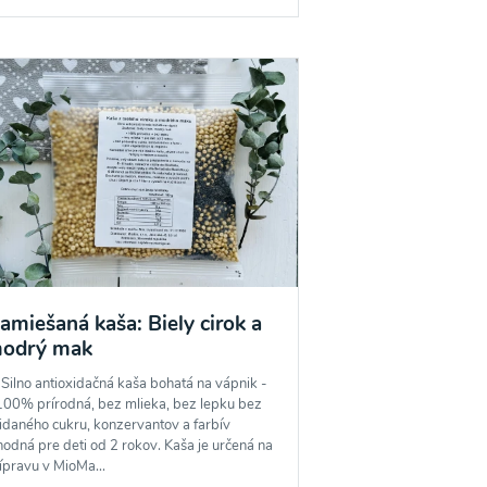
amiešaná kaša: Biely cirok a
odrý mak
 Silno antioxidačná kaša bohatá na vápnik -
100% prírodná, bez mlieka, bez lepku bez
idaného cukru, konzervantov a farbív
odná pre deti od 2 rokov. Kaša je určená na
ípravu v MioMa...
potvrdzujem, že som si prečítal(a)
informácie o