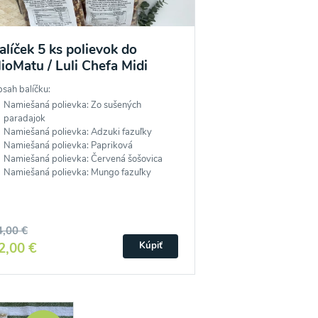
alíček 5 ks polievok do
ioMatu / Luli Chefa Midi
sah balíčku:
Namiešaná polievka: Zo sušených
paradajok
Namiešaná polievka: Adzuki fazuľky
Namiešaná polievka: Papriková
Namiešaná polievka: Červená šošovica
Namiešaná polievka: Mungo fazuľky
4,00 €
2,00 €
Kúpiť