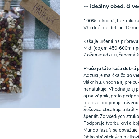
-- ideálny obed, či v
100% prírodná, bez mlieka
Vhodné pre deti od 10 mes
Kaša je určená na prípravu 
Midi (objem 450-600ml) po
Zloženie: adzuki, červená 
Prečo je táto kaša dobrá 
Adzuki je maličká čo do veľ
vlákninu, vhodná aj pre cuk
nenafukuje. Vhodná je aj p
aj na vápnik, preto podporu
pretože podporuje trávenie
Šošovica obsahuje trikrát 
špenát. Zo všetkých struko
Podporuje tvorbu krvi a boj
Mungo fazuľa sa považuje 
ľahko stráviteľných bielkov