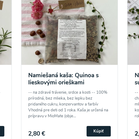
Namiešaná kaša: Quinoa s
N
lieskovými orieškami
s
-
-- na zdravé trávenie, srdce a kosti -- 100%
--
prírodná, bez mlieka, bez lepku bez
ch
pridaného cukru, konzervantov a farbív
ml
Vhodná pre deti od 1 roka. Kaša je určená na
ko
prípravu v MioMate (obje...
ro
Kúpiť
2,80 €
2