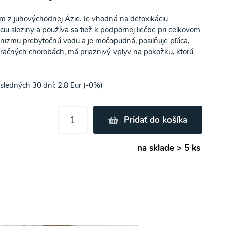
om z juhovýchodnej Ázie. Je vhodná na detoxikáciu
iu sleziny a používa sa tiež k podpornej liečbe pri celkovom
anizmu prebytočnú vodu a je močopudná, posilňuje pľúca,
spiračných chorobách, má priaznivý vplyv na pokožku, ktorú
sledných 30 dní: 2,8 Eur (-0%)
Pridať do košíka
na sklade > 5 ks