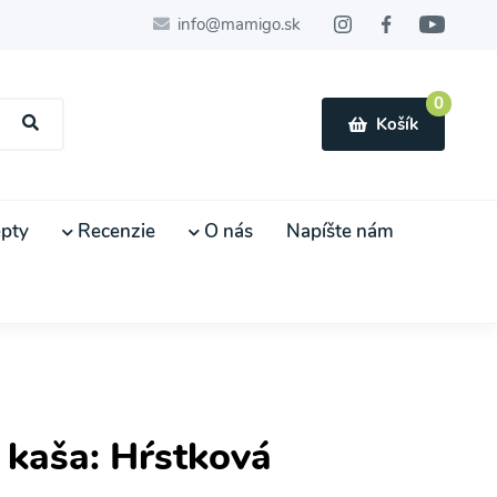
info@mamigo.sk
0
Košík
pty
Recenzie
O nás
Napíšte nám
kaša: Hŕstková