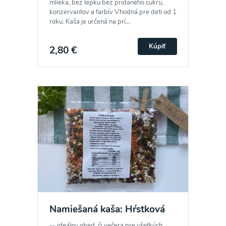
mlieka, bez lepku bez pridaného cukru,
konzervantov a farbív Vhodná pre deti od 1
roku. Kaša je určená na prí...
Kúpiť
2,80 €
Odber noviniek a akcií
Odoslaním registrácie na Newsletter súhlasím so
spracovaním osobných údajov pre účely
zasielania newsletteru a potvrdzujem, že som si
prečítal(a)
informácie o Ochrane osobných
údajov
a súhlasím s nimi.
Namiešaná kaša: Hŕstková
-- ideálny obed, či večera pre všetkých
Súhlasím