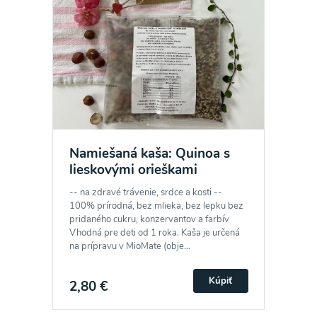
Namiešaná kaša: Quinoa s
lieskovými orieškami
-- na zdravé trávenie, srdce a kosti --
100% prírodná, bez mlieka, bez lepku bez
pridaného cukru, konzervantov a farbív
Vhodná pre deti od 1 roka. Kaša je určená
na prípravu v MioMate (obje...
Kúpiť
2,80 €