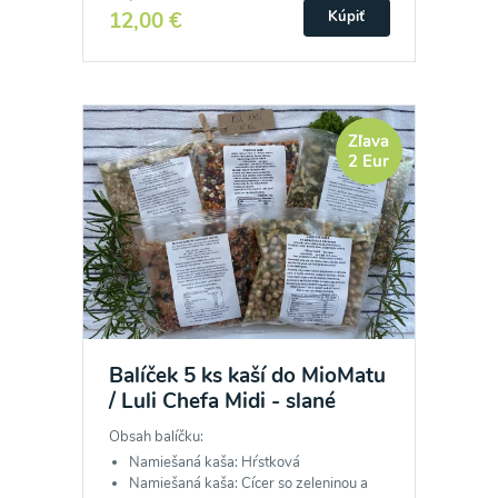
12,00 €
Kúpiť
Zľava
2 Eur
Balíček 5 ks kaší do MioMatu
/ Luli Chefa Midi - slané
Obsah balíčku:
Namiešaná kaša: Hŕstková
Namiešaná kaša: Cícer so zeleninou a