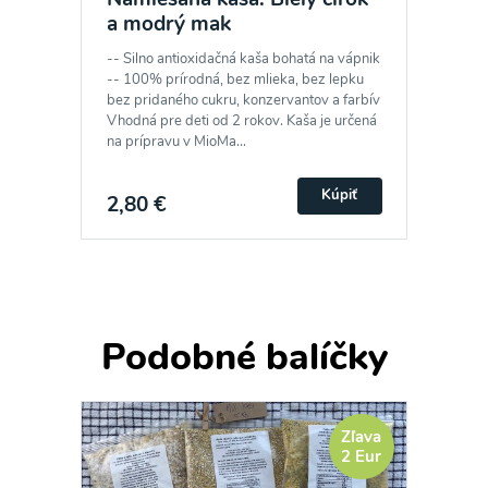
a modrý mak
-- Silno antioxidačná kaša bohatá na vápnik
-- 100% prírodná, bez mlieka, bez lepku
bez pridaného cukru, konzervantov a farbív
Vhodná pre deti od 2 rokov. Kaša je určená
na prípravu v MioMa...
Kúpiť
2,80 €
Podobné balíčky
Zľava
2 Eur