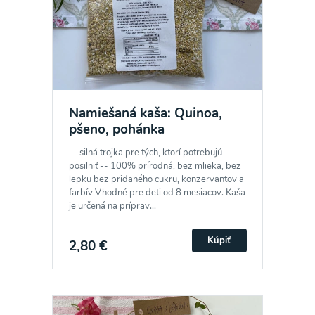
Namiešaná kaša: Quinoa,
pšeno, pohánka
-- silná trojka pre tých, ktorí potrebujú
posilniť -- 100% prírodná, bez mlieka, bez
lepku bez pridaného cukru, konzervantov a
farbív Vhodné pre deti od 8 mesiacov. Kaša
je určená na príprav...
Kúpiť
2,80 €