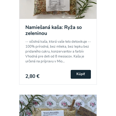
Namiešaná kaša: Ryža so
zeleninou
-- očistná kaša, ktorá vaše telo detoxikuje --
100% prírodná, bez mlieka, bez lepku bez
pridaného cukru, konzervantov a farbív
Vhodná pre deti od 8 mesiacov. Kaša je
určená na prípravu v Mio...
Kúpiť
2,80 €