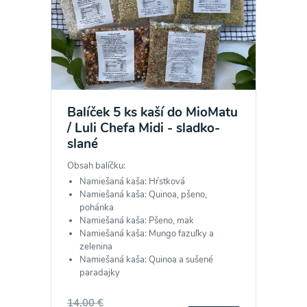
Balíček 5 ks kaší do MioMatu
/ Luli Chefa Midi - sladko-
slané
Obsah balíčku:
Namiešaná kaša: Hŕstková
Namiešaná kaša: Quinoa, pšeno,
pohánka
Namiešaná kaša: Pšeno, mak
Namiešaná kaša: Mungo fazuľky a
zelenina
Namiešaná kaša: Quinoa a sušené
paradajky
14,00 €