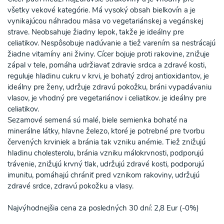
všetky vekové kategórie. Má vysoký obsah bielkovín a je
vynikajúcou náhradou mäsa vo vegetariánskej a vegánskej
strave. Neobsahuje žiadny lepok, takže je ideálny pre
celiatikov. Nespôsobuje nadúvanie a tiež varením sa nestrácajú
žiadne vitamíny ani živiny. Cícer bojuje proti rakovine, znižuje
zápal v tele, pomáha udržiavať zdravie srdca a zdravé kosti,
reguluje hladinu cukru v krvi, je bohatý zdroj antioxidantov, je
ideálny pre ženy, udržuje zdravú pokožku, bráni vypadávaniu
vlasov, je vhodný pre vegetariánov i celiatikov. je ideálny pre
celiatikov.
Sezamové semená sú malé, biele semienka bohaté na
minerálne látky, hlavne železo, ktoré je potrebné pre tvorbu
červených krviniek a bránia tak vzniku anémie. Tiež znižujú
hladinu cholesterolu, bránia vzniku málokrvnosti, podporujú
trávenie, znižujú krvný tlak, udržujú zdravé kosti, podporujú
imunitu, pomáhajú chrániť pred vznikom rakoviny, udržujú
zdravé srdce, zdravú pokožku a vlasy.
Najvýhodnejšia cena za posledných 30 dní: 2,8 Eur (-0%)