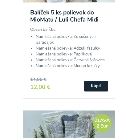
Balíček 5 ks polievok do
MioMatu / Luli Chefa Midi
Obsah balíčku:
Namiešaná polievka: Zo sušených
paradajok
Namiešaná polievka: Adzuki fazuľky
Namiešaná polievka: Papriková
Namiešaná polievka: Červená šošovica
Namiešaná polievka: Mungo fazuľky
14,00 €
12,00 €
Kúpiť
ZĽAVA
2 Eur