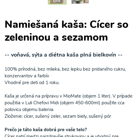
Namiešaná kaša: Cícer so
zeleninou a sezamom
-- voňavá, sýta a diétna kaša plná bielkovín --
100% prírodná, bez mlieka, bez lepku bez pridaného cukru,
konzervantov a farbív
Vhodné pre deti od 1 roku.
Kaša je určená na prípravu v MioMate (objem 1 liter). V prípade
použitia v Luli Chefovi Midi (objem 450-600ml) použite cca
polovicu objemu balenia.
Zloženie: cícer, sušený zeler, sezam biely, sušený pór
Prečo je táto kaša dobrá pre vaše telo?
Cícer patrí medzi najzdravšie strukoviny a je vhodný pre