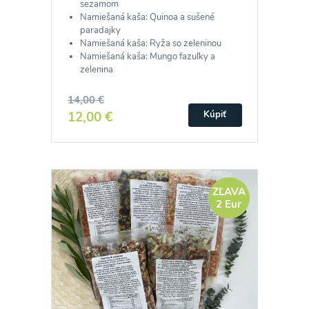
sezamom
Namiešaná kaša: Quinoa a sušené
paradajky
Namiešaná kaša: Ryža so zeleninou
Namiešaná kaša: Mungo fazuľky a
zelenina
14,00 €
12,00 €
Kúpiť
ZĽAVA
2 Eur