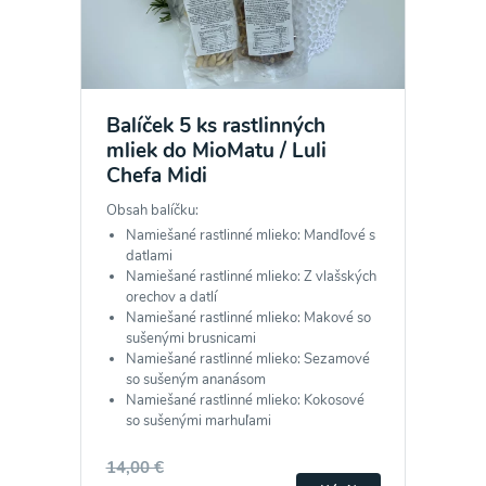
Balíček 5 ks rastlinných
mliek do MioMatu / Luli
Chefa Midi
Obsah balíčku:
Namiešané rastlinné mlieko: Mandľové s
datlami
Namiešané rastlinné mlieko: Z vlašských
orechov a datlí
Namiešané rastlinné mlieko: Makové so
sušenými brusnicami
Namiešané rastlinné mlieko: Sezamové
so sušeným ananásom
Namiešané rastlinné mlieko: Kokosové
so sušenými marhuľami
14,00 €