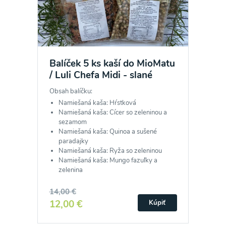
Balíček 5 ks kaší do MioMatu
/ Luli Chefa Midi - slané
Obsah balíčku:
Namiešaná kaša: Hŕstková
Namiešaná kaša: Cícer so zeleninou a
sezamom
Namiešaná kaša: Quinoa a sušené
paradajky
Namiešaná kaša: Ryža so zeleninou
Namiešaná kaša: Mungo fazuľky a
zelenina
14,00 €
12,00 €
Kúpiť