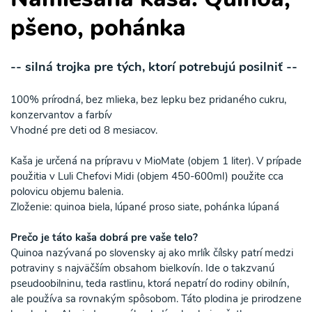
pšeno, pohánka
-- silná trojka pre tých, ktorí potrebujú posilniť --
100% prírodná, bez mlieka, bez lepku bez pridaného cukru,
konzervantov a farbív
Vhodné pre deti od 8 mesiacov.
Kaša je určená na prípravu v MioMate (objem 1 liter). V prípade
použitia v Luli Chefovi Midi (objem 450-600ml) použite cca
polovicu objemu balenia.
Zloženie: quinoa biela, lúpané proso siate, pohánka lúpaná
Prečo je táto kaša dobrá pre vaše telo?
Quinoa nazývaná po slovensky aj ako mrlík čílsky patrí medzi
potraviny s najväčším obsahom bielkovín. Ide o takzvanú
pseudoobilninu, teda rastlinu, ktorá nepatrí do rodiny obilnín,
ale používa sa rovnakým spôsobom. Táto plodina je prirodzene