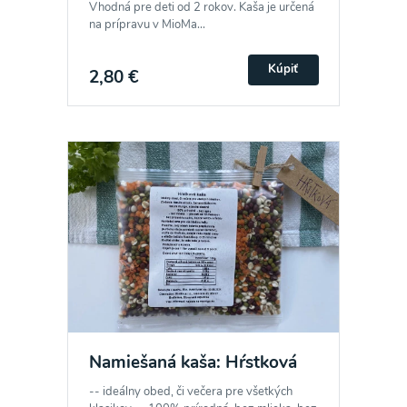
Vhodná pre deti od 2 rokov. Kaša je určená
na prípravu v MioMa...
Kúpiť
2,80 €
Odber noviniek a akcií
Odoslaním registrácie na Newsletter súhlasím so
spracovaním osobných údajov pre účely
zasielania newsletteru a potvrdzujem, že som si
prečítal(a)
informácie o Ochrane osobných
údajov
a súhlasím s nimi.
Namiešaná kaša: Hŕstková
Súhlasím
-- ideálny obed, či večera pre všetkých