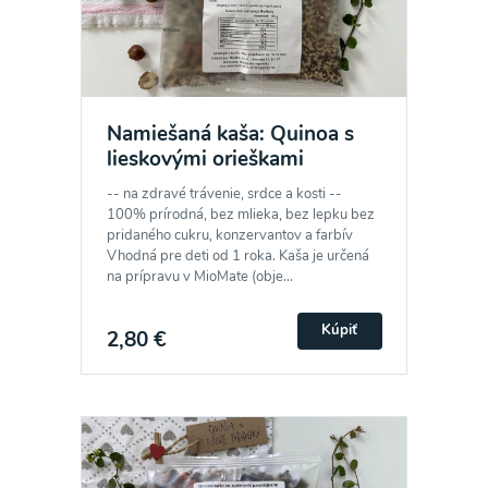
Namiešaná kaša: Quinoa s
lieskovými orieškami
-- na zdravé trávenie, srdce a kosti --
100% prírodná, bez mlieka, bez lepku bez
pridaného cukru, konzervantov a farbív
Vhodná pre deti od 1 roka. Kaša je určená
na prípravu v MioMate (obje...
Kúpiť
2,80 €