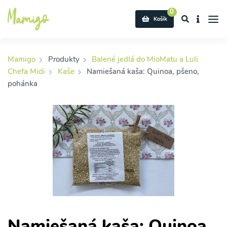
0
Košík
Mamigo
Produkty
Balené jedlá do MioMatu a Luli
Chefa Midi
Kaše
Namiešaná kaša: Quinoa, pšeno,
pohánka
Namiešaná kaša: Quinoa,