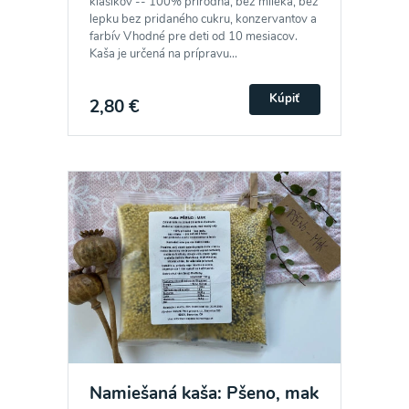
klasikov -- 100% prírodná, bez mlieka, bez
lepku bez pridaného cukru, konzervantov a
farbív Vhodné pre deti od 10 mesiacov.
Kaša je určená na prípravu...
Kúpiť
2,80 €
Namiešaná kaša: Pšeno, mak