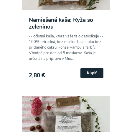
Namiešaná kaša: Ryža so
zeleninou
-- očistná kaša, ktorá vaše telo detoxikuje --
100% prírodná, bez mlieka, bez lepku bez
pridaného cukru, konzervantov a farbív
Vhodná pre deti od 8 mesiacov. Kaša je
určená na prípravu v Mio...
Kúpiť
2,80 €