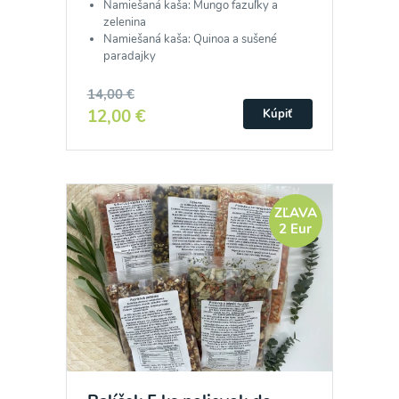
Namiešaná kaša: Mungo fazuľky a
zelenina
Namiešaná kaša: Quinoa a sušené
paradajky
14,00 €
12,00 €
Kúpiť
ZĽAVA
2 Eur