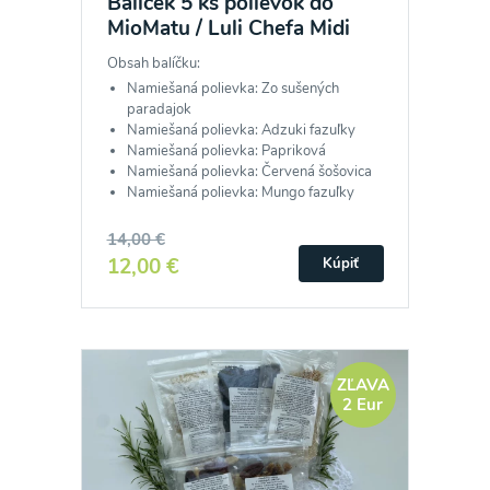
Balíček 5 ks polievok do
MioMatu / Luli Chefa Midi
Obsah balíčku:
Namiešaná polievka: Zo sušených
paradajok
Namiešaná polievka: Adzuki fazuľky
Namiešaná polievka: Papriková
Namiešaná polievka: Červená šošovica
Namiešaná polievka: Mungo fazuľky
14,00 €
12,00 €
Kúpiť
ZĽAVA
2 Eur