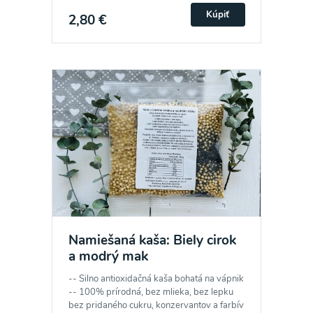
Kúpiť
2,80 €
Namiešaná kaša: Biely cirok
a modrý mak
-- Silno antioxidačná kaša bohatá na vápnik
-- 100% prírodná, bez mlieka, bez lepku
bez pridaného cukru, konzervantov a farbív