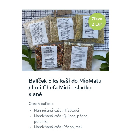
Zľava
2 Eur
Balíček 5 ks kaší do MioMatu
/ Luli Chefa Midi - sladko-
slané
Obsah balíčku:
Namiešaná kaša: Hŕstková
Namiešaná kaša: Quinoa, pšeno,
pohánka
Namiešaná kaša: Pšeno, mak