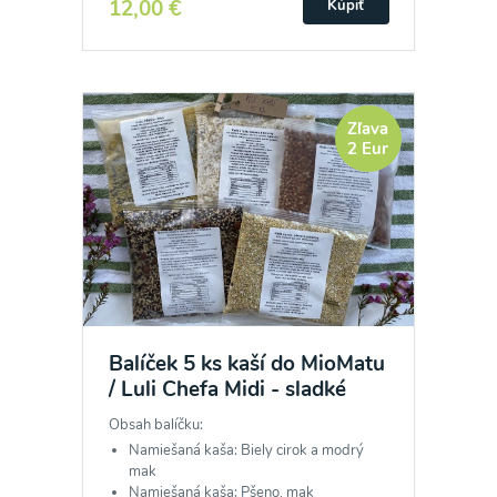
12,00 €
Kúpiť
Zľava
2 Eur
Balíček 5 ks kaší do MioMatu
/ Luli Chefa Midi - sladké
Obsah balíčku:
Namiešaná kaša: Biely cirok a modrý
mak
Namiešaná kaša: Pšeno, mak