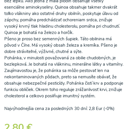
bez lepku. Ako jedna z mála plodín obsahuje všetky
esenciálne aminokyseliny. Quinoa obsahuje takmer dvakrát
toľko vlákniny ako ostatné druhy obilnín, poskytuje úľavu od
zápchy, pomáha predchádzať ochoreniam srdca, znižuje
vysoký krvný tlak hladinu cholesterolu, pomáha pri chudnutí.
Quinoa je bohatá na železo a horčík.
Pšeno je proso bez semenných šupiek. Táto obilnina má
pôvod v Číne. Má vysoký obsah železa a kremíka. Pšeno je
dobre stráviteľné, výživné, chutné a sýte.
Pohánka, v minulosti považovaná za obilie chudobných, je
bezlepková. Je bohatá na vlákninu, minerálne látky a vitamíny.
Zaujímavosťou je, že pohánka sa môže pestovať len na
nekontaminovaných pôdach, preto sa nemusíte obávať, že
obsahuje nebezpečné pesticídy. Pohánka čistí krv a podporuje
funkciu obličiek. Okrem toho reguluje zrážanlivosť krvi, znižuje
cholesterol a celkovo posilňuje imunitný systém.
Najvýhodnejšia cena za posledných 30 dní: 2,8 Eur (-0%)
2,80 €