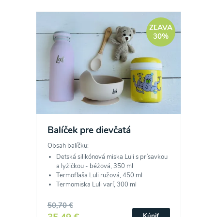
ZĽAVA
30%
Balíček pre dievčatá
Obsah balíčku:
Detská silikónová miska Luli s prísavkou
a lyžičkou - béžová, 350 ml
Termofľaša Luli ružová, 450 ml
Termomiska Luli varí, 300 ml
50,70 €
Kúpiť