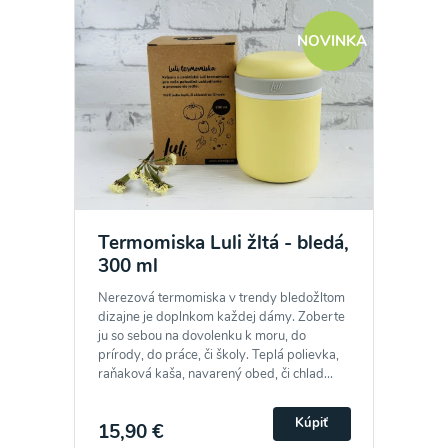
NOVINKA
Termomiska Luli žltá - bledá,
300 ml
Nerezová termomiska v trendy bledožltom
dizajne je doplnkom každej dámy. Zoberte
ju so sebou na dovolenku k moru, do
prírody, do práce, či školy. Teplá polievka,
raňaková kaša, navarený obed, či chlad...
Kúpiť
15,90 €