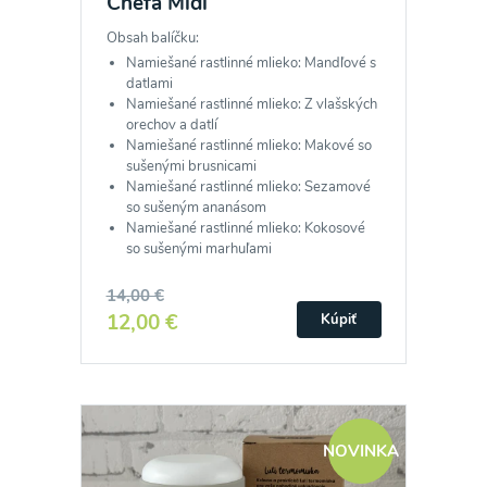
Chefa Midi
Obsah balíčku:
Namiešané rastlinné mlieko: Mandľové s
datlami
Namiešané rastlinné mlieko: Z vlašských
orechov a datlí
Namiešané rastlinné mlieko: Makové so
sušenými brusnicami
Namiešané rastlinné mlieko: Sezamové
so sušeným ananásom
Namiešané rastlinné mlieko: Kokosové
so sušenými marhuľami
14,00 €
12,00 €
Kúpiť
NOVINKA