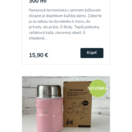
300 ml
Nerezová termomiska v jemnom béžovom
dizajne je doplnkom každej dámy. Zoberte
ju so sebou na dovolenku k moru, do
prírody, do práce, či školy. Teplá polievka,
raňaková kaša, navarený obed, či
chladené...
Kúpiť
15,90 €
NOVINKA