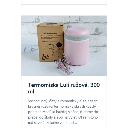
Odber noviniek a akcií
Odoslaním registrácie na Newsletter súhlasím so
spracovaním osobných údajov pre účely
Termomiska Luli ružová, 300
zasielania newsletteru a potvrdzujem, že som si
ml
prečítal(a)
informácie o Ochrane osobných
Jednoduchý, čistý a romantický dizajn tejto
údajov
a súhlasím s nimi.
krásnej ružovej termomisky skrášli každý
priestor. Hodí sa každej slečne, či dáme do
Súhlasím
práce, do školy alebo na výlet. Okrem toho
má skvelé izolačné vlastnost...