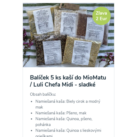
Zľava
2 Eur
Balíček 5 ks kaší do MioMatu
/ Luli Chefa Midi - sladké
Obsah balíčku:
Namiešaná kaša: Biely cirok a modrý
mak
Namiešaná kaša: Pšeno, mak
Namiešaná kaša: Quinoa, pšeno,
pohánka
Namiešaná kaša: Quinoa s lieskovými
orieškami