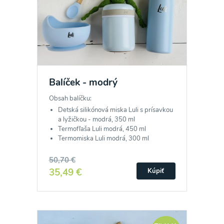
Balíček - modrý
Obsah balíčku:
Detská silikónová miska Luli s prísavkou
a lyžičkou - modrá, 350 ml
Termofľaša Luli modrá, 450 ml
Termomiska Luli modrá, 300 ml
50,70 €
35,49 €
Kúpiť