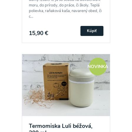
moru, do prírody, do práce, či školy. Teplá
polievka, raňaková kaša, navarený obed, či
c...
Kúpiť
15,90 €
NOVINKA
Termomiska Luli béžová,