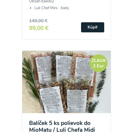
Obsah balíčku:
Luli Chef Mini - biely
149,00 €
99,00 €
Kúpiť
ZĽAVA
2 Eur
Balíček 5 ks polievok do
MioMatu / Luli Chefa Midi