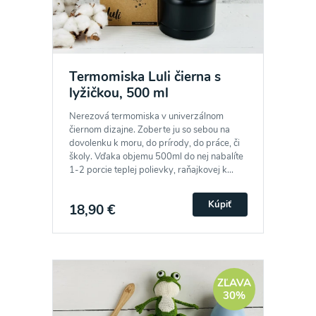
Termomiska Luli čierna s
lyžičkou, 500 ml
Nerezová termomiska v univerzálnom
čiernom dizajne. Zoberte ju so sebou na
dovolenku k moru, do prírody, do práce, či
školy. Vďaka objemu 500ml do nej nabalíte
1-2 porcie teplej polievky, raňajkovej k...
Kúpiť
18,90 €
ZĽAVA
30%