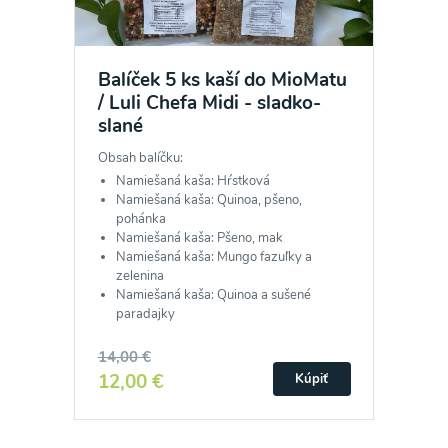
Balíček 5 ks kaší do MioMatu
/ Luli Chefa Midi - sladko-
slané
Obsah balíčku:
Namiešaná kaša: Hŕstková
Namiešaná kaša: Quinoa, pšeno,
pohánka
Namiešaná kaša: Pšeno, mak
Namiešaná kaša: Mungo fazuľky a
zelenina
Namiešaná kaša: Quinoa a sušené
paradajky
14,00 €
12,00 €
Kúpiť