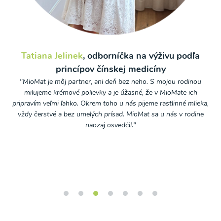
Tatiana Jelinek
, odborníčka na výživu podľa
om
"
princípov čínskej medicíny
k
h
"MioMat je môj partner, ani deň bez neho. S mojou rodinou
k
milujeme krémové polievky a je úžasné, že v MioMate ich
z
pripravím veľmi ľahko. Okrem toho u nás pijeme rastlinné mlieka,
vždy čerstvé a bez umelých prísad. MioMat sa u nás v rodine
naozaj osvedčil."