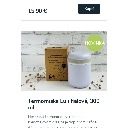
Kúpiť
15,90 €
NOVINKA
Termomiska Luli fialová, 300
ml
Nerezová termomiska v krásnom
bledofialovom dizajne je doplnkom každej
dámy. Zoberte ju so sebou na dovolenku k