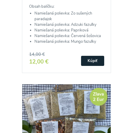
Obsah balíčku:
Namiešaná polievka: Zo sušených
paradajok
Namiešaná polievka: Adzuki fazuľky
Namiešaná polievka: Papriková
Namiešaná polievka: Červená šošovica
Namiešaná polievka: Mungo fazuľky
14,00 €
12,00 €
Kúpiť
Zľava
2 Eur