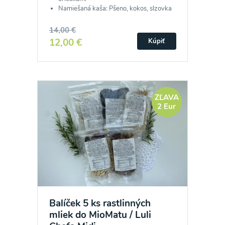
Namiešaná kaša: Pšeno, kokos, slzovka
14,00 €
12,00 €
Kúpiť
ZĽAVA
2 Eur
Balíček 5 ks rastlinných
mliek do MioMatu / Luli