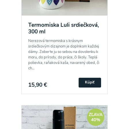
Termomiska Luli srdiečková,
300 ml
Nerezová termomiska s krásnym
srdiečkovým dizajnom je doplnkom každej
dámy. Zoberte ju so sebou na dovolenku k
moru, do prírody, do práce, či školy. Teplá
polievka, raňaková kaša, navarený obed, či
ch...
Kúpiť
15,90 €
ZĽAVA
40%