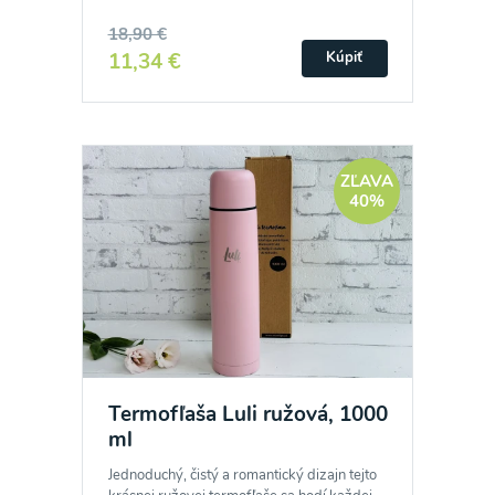
18,90 €
11,34 €
Kúpiť
ZĽAVA
40%
Termofľaša Luli ružová, 1000
ml
Jednoduchý, čistý a romantický dizajn tejto