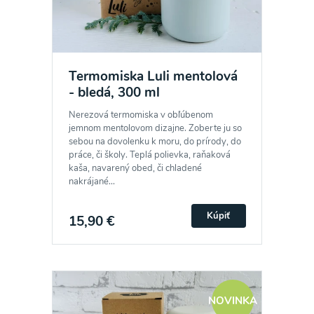
Termomiska Luli mentolová
- bledá, 300 ml
Nerezová termomiska v obľúbenom
jemnom mentolovom dizajne. Zoberte ju so
sebou na dovolenku k moru, do prírody, do
práce, či školy. Teplá polievka, raňaková
kaša, navarený obed, či chladené
nakrájané...
Kúpiť
15,90 €
NOVINKA