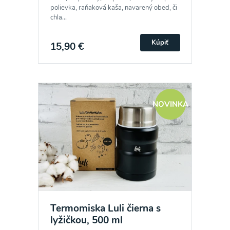
polievka, raňaková kaša, navarený obed, či
chla...
Kúpiť
15,90 €
NOVINKA
Termomiska Luli čierna s
lyžičkou, 500 ml