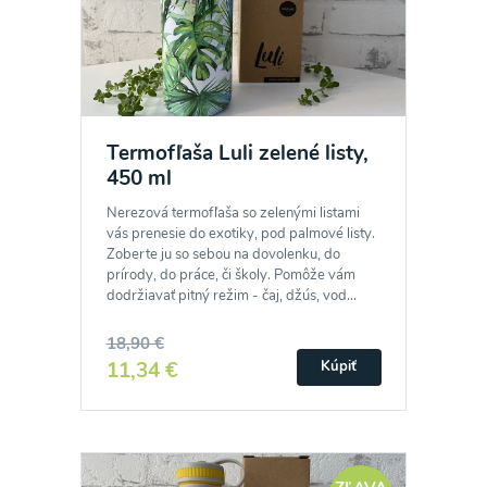
Termofľaša Luli zelené listy,
450 ml
Nerezová termofľaša so zelenými listami
vás prenesie do exotiky, pod palmové listy.
Zoberte ju so sebou na dovolenku, do
prírody, do práce, či školy. Pomôže vám
dodržiavať pitný režim - čaj, džús, vod...
18,90 €
11,34 €
Kúpiť