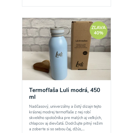
ZĽAVA
40%
Termofľaša Luli modrá, 450
ml
Nadčasový, univerzálny a čistý dizajn tejto
krásnej modrej termofľaše z nej robí
skvelého spoločníka pre malých aj veľkých,
chlapcov aj dievčatá. Dodržujte pitný režim
a zoberte si so sebou čaj, džús,...