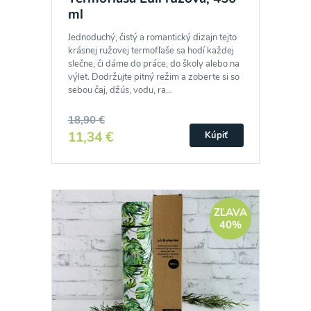
ml
Jednoduchý, čistý a romantický dizajn tejto
krásnej ružovej termofľaše sa hodí každej
slečne, či dáme do práce, do školy alebo na
výlet. Dodržujte pitný režim a zoberte si so
sebou čaj, džús, vodu, ra...
18,90 €
11,34 €
Kúpiť
ZĽAVA
40%