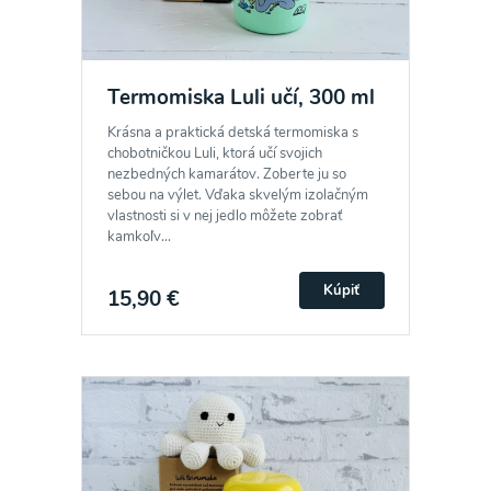
Termomiska Luli učí, 300 ml
Krásna a praktická detská termomiska s
chobotničkou Luli, ktorá učí svojich
nezbedných kamarátov. Zoberte ju so
sebou na výlet. Vďaka skvelým izolačným
vlastnosti si v nej jedlo môžete zobrať
kamkoľv...
Kúpiť
15,90 €