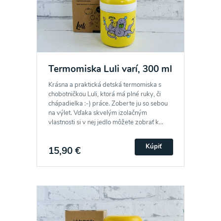
Termomiska Luli varí, 300 ml
Krásna a praktická detská termomiska s
chobotničkou Luli, ktorá má plné ruky, či
chápadielka :-) práce. Zoberte ju so sebou
na výlet. Vďaka skvelým izolačným
vlastnosti si v nej jedlo môžete zobrať k...
Kúpiť
15,90 €