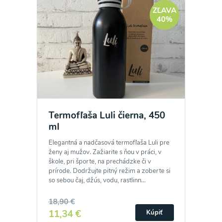
ZĽAVA
40%
Termofľaša Luli čierna, 450
ml
Elegantná a nadčasová termofľaša Luli pre
ženy aj mužov. Zažiarite s ňou v práci, v
škole, pri športe, na prechádzke či v
prírode. Dodržujte pitný režim a zoberte si
so sebou čaj, džús, vodu, rastlinn...
18,90 €
11,34 €
Kúpiť