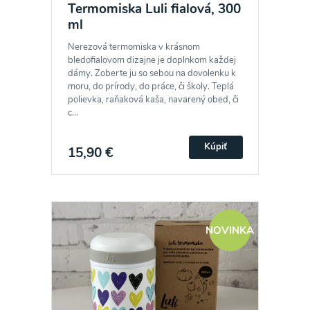
Termomiska Luli fialová, 300
ml
Nerezová termomiska v krásnom
bledofialovom dizajne je doplnkom každej
dámy. Zoberte ju so sebou na dovolenku k
moru, do prírody, do práce, či školy. Teplá
polievka, raňaková kaša, navarený obed, či
c...
Kúpiť
15,90 €
NOVINKA