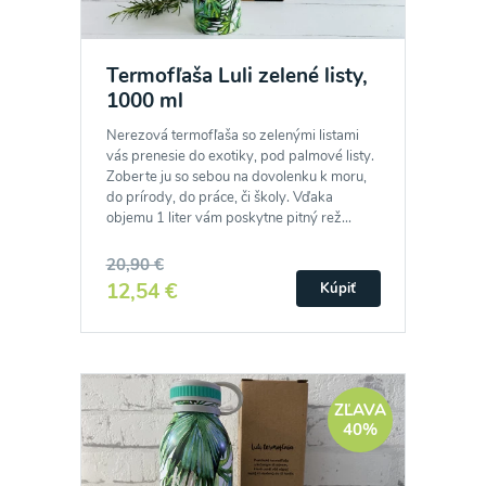
Termofľaša Luli zelené listy,
1000 ml
Nerezová termofľaša so zelenými listami
vás prenesie do exotiky, pod palmové listy.
Zoberte ju so sebou na dovolenku k moru,
do prírody, do práce, či školy. Vďaka
objemu 1 liter vám poskytne pitný rež...
20,90 €
12,54 €
Kúpiť
ZĽAVA
40%