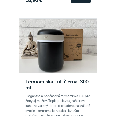
18,90 €
Termomiska Luli čierna, 300
ml
Elegantná a nadčasová termomiska Luli pre
ženy aj mužov. Teplá polievka, raňaková
kaša, navarený obed, či chladené nakrájané
ovocie - termomiska vďaka skvelým
izolačným vlastnostiam a dvojitej stene s...