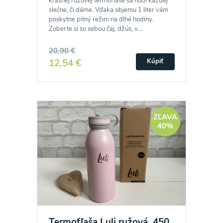
krásnej ružovej termofľaše sa hodí každej
slečne, či dáme. Vďaka objemu 1 liter vám
poskytne pitný režim na dlhé hodiny.
Zoberte si so sebou čaj, džús, v...
Odber noviniek a akcií
20,90 €
12,54 €
Kúpiť
Odoslaním registrácie na Newsletter súhlasím so
spracovaním osobných údajov pre účely
zasielania newsletteru a potvrdzujem, že som si
prečítal(a)
informácie o Ochrane osobných
ZĽAVA
40%
údajov
a súhlasím s nimi.
Súhlasím
Termofľaša Luli ružová, 450