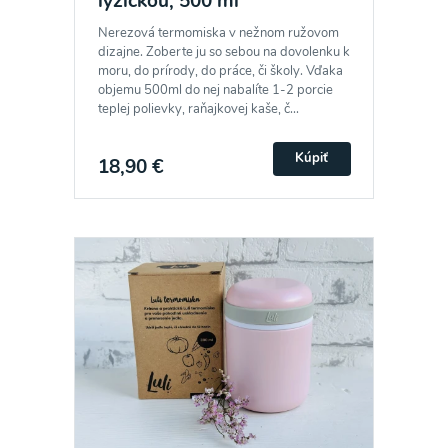
lyžičkou, 500 ml
Nerezová termomiska v nežnom ružovom
dizajne. Zoberte ju so sebou na dovolenku k
moru, do prírody, do práce, či školy. Vďaka
objemu 500ml do nej nabalíte 1-2 porcie
teplej polievky, raňajkovej kaše, č...
Kúpiť
18,90 €