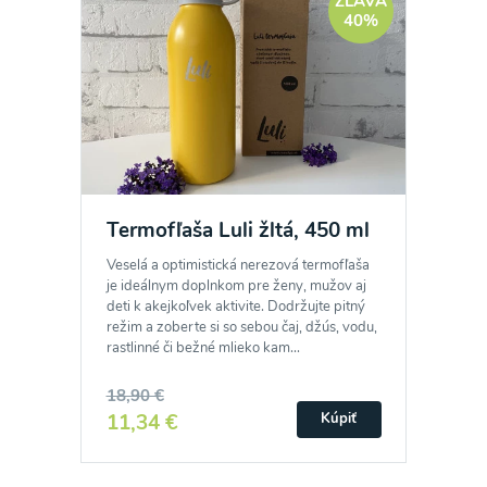
ZĽAVA
40%
Termofľaša Luli žltá, 450 ml
Veselá a optimistická nerezová termofľaša
je ideálnym doplnkom pre ženy, mužov aj
deti k akejkoľvek aktivite. Dodržujte pitný
režim a zoberte si so sebou čaj, džús, vodu,
rastlinné či bežné mlieko kam...
18,90 €
11,34 €
Kúpiť