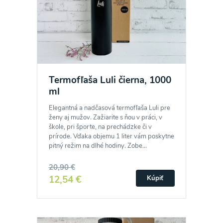
Termofľaša Luli čierna, 1000
ml
Elegantná a nadčasová termofľaša Luli pre
ženy aj mužov. Zažiarite s ňou v práci, v
škole, pri športe, na prechádzke či v
prírode. Vďaka objemu 1 liter vám poskytne
pitný režim na dlhé hodiny. Zobe...
20,90 €
12,54 €
Kúpiť