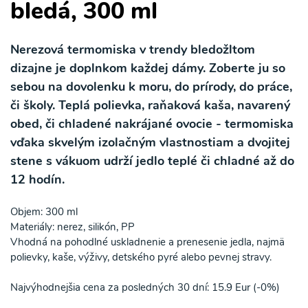
bledá, 300 ml
Nerezová termomiska v trendy bledožltom
dizajne je doplnkom každej dámy. Zoberte ju so
sebou na dovolenku k moru, do prírody, do práce,
či školy. Teplá polievka, raňaková kaša, navarený
obed, či chladené nakrájané ovocie - termomiska
vďaka skvelým izolačným vlastnostiam a dvojitej
stene s vákuom udrží jedlo teplé či chladné až do
12 hodín.
Objem: 300 ml
Materiály: nerez, silikón, PP
Vhodná na pohodlné uskladnenie a prenesenie jedla, najmä
polievky, kaše, výživy, detského pyré alebo pevnej stravy.
Najvýhodnejšia cena za posledných 30 dní: 15.9 Eur (-0%)