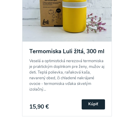
Termomiska Luli žltá, 300 ml
Veselá a optimistická nerezová termomiska
je praktickým doplnkom pre ženy, mužov aj
deti. Teplá polievka, raňaková kaša,
navarený obed, či chladené nakrájané
ovocie - termomiska vďaka skvelým
izolačný...
Kúpiť
15,90 €