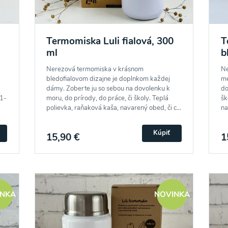
Termomiska Luli fialová, 300
T
ml
b
Nerezová termomiska v krásnom
Ne
bledofialovom dizajne je doplnkom každej
me
dámy. Zoberte ju so sebou na dovolenku k
do
 1-
moru, do prírody, do práce, či školy. Teplá
šk
polievka, raňaková kaša, navarený obed, či c...
na
Kúpiť
15,90 €
1
INKA
NOVINKA
o spracovaním osobných údajov pre účely zasielania newsletteru a 