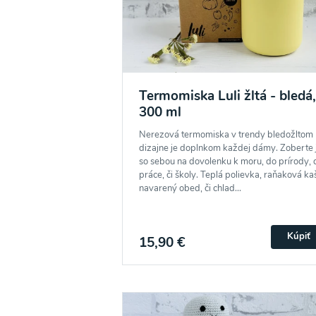
Ochrane osobných údajov
a súhlasím s nimi.
Termomiska Luli žltá - bledá,
300 ml
Nerezová termomiska v trendy bledožltom
dizajne je doplnkom každej dámy. Zoberte 
so sebou na dovolenku k moru, do prírody, 
práce, či školy. Teplá polievka, raňaková ka
navarený obed, či chlad...
Kúpiť
15,90 €