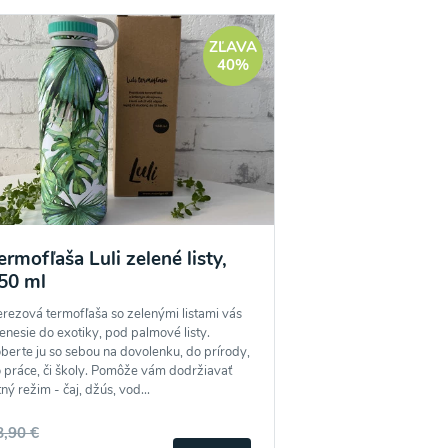
ZĽAVA
40%
ermofľaša Luli zelené listy,
50 ml
rezová termofľaša so zelenými listami vás
enesie do exotiky, pod palmové listy.
berte ju so sebou na dovolenku, do prírody,
 práce, či školy. Pomôže vám dodržiavať
tný režim - čaj, džús, vod...
8,90 €