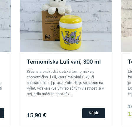
Termomiska Luli varí, 300 ml
T
Krásna a praktická detská termomiska s
El
chobotničkou Luli, ktorá má plné ruky, či
že
u
chápadielka :-) práce. Zoberte ju so sebou na
pr
i
výlet. Vďaka skvelým izolačným vlastnosti si v
Do
nej jedlo môžete zobrať k...
ča
1
1
Kúpiť
15,90 €