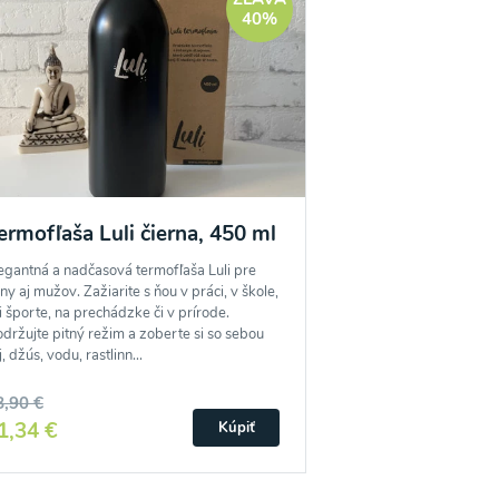
40%
ermofľaša Luli čierna, 450 ml
egantná a nadčasová termofľaša Luli pre
ny aj mužov. Zažiarite s ňou v práci, v škole,
i športe, na prechádzke či v prírode.
držujte pitný režim a zoberte si so sebou
j, džús, vodu, rastlinn...
8,90 €
1,34 €
Kúpiť