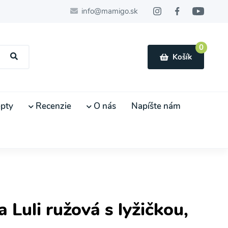
info@mamigo.sk
0
Košík
pty
Recenzie
O nás
Napíšte nám
Luli ružová s lyžičkou,