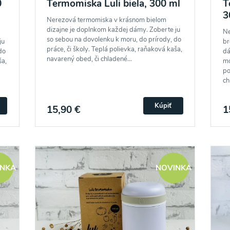
0
Termomiska Luli biela, 300 ml
T
3
Nerezová termomiska v krásnom bielom
dizajne je doplnkom každej dámy. Zoberte ju
Ne
so sebou na dovolenku k moru, do prírody, do
ju
br
práce, či školy. Teplá polievka, raňaková kaša,
do
dá
navarený obed, či chladené...
ša,
mo
po
chl
Kúpiť
15,90 €
1
INKA
NOVINKA