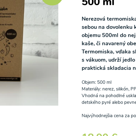
500 ml
Nerezová termomiska
sebou na dovolenku k 
objemu 500ml do nej n
kaše, či navarený ob
Termomiska, vďaka sk
s vákuom, udrží jedlo
praktická skladacia n
Objem: 500 ml
Materiály: nerez, silikón, P
Vhodná na pohodlné uskladn
detského pyré alebo pevnej
Najvýhodnejšia cena za po