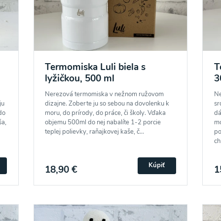
Termomiska Luli biela s
T
lyžičkou, 500 ml
3
Nerezová termomiska v nežnom ružovom
Ne
ju
dizajne. Zoberte ju so sebou na dovolenku k
sr
do
moru, do prírody, do práce, či školy. Vďaka
dá
ša,
objemu 500ml do nej nabalíte 1-2 porcie
mo
teplej polievky, raňajkovej kaše, č...
po
ch.
Kúpiť
18,90 €
1