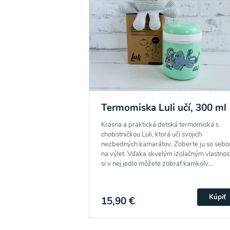
Termomiska Luli učí, 300 ml
Krásna a praktická detská termomiska s
chobotničkou Luli, ktorá učí svojich
nezbedných kamarátov. Zoberte ju so sebo
na výlet. Vďaka skvelým izolačným vlastnost
si v nej jedlo môžete zobrať kamkoľv...
Kúpiť
15,90 €