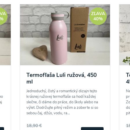
AVA
ZĽAVA
0%
40%
Termofľaša Luli ružová, 450
T
ml
4
Jednoduchý, čistý a romantický dizajn tejto
Ne
ho
krásnej ružovej termofľaše sa hodí každej
pr
aj
slečne, či dáme do práce, do školy alebo na
Zo
i
výlet. Dodržujte pitný režim a zoberte si so
do
sebou čaj, džús, vodu, ra...
pi
18,90 €
1