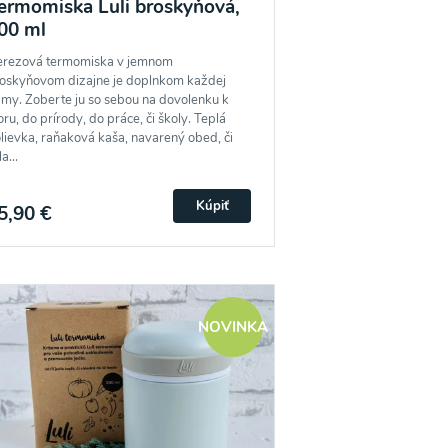
ermomiska Luli broskyňová,
00 ml
rezová termomiska v jemnom
oskyňovom dizajne je doplnkom každej
my. Zoberte ju so sebou na dovolenku k
ru, do prírody, do práce, či školy. Teplá
lievka, raňaková kaša, navarený obed, či
a...
Kúpiť
5,90 €
NOVINKA