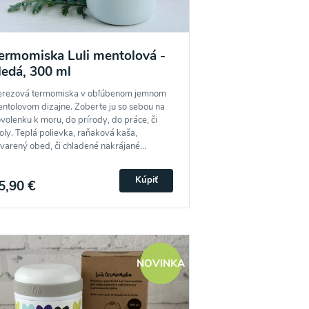
ermomiska Luli mentolová -
ledá, 300 ml
rezová termomiska v obľúbenom jemnom
ntolovom dizajne. Zoberte ju so sebou na
volenku k moru, do prírody, do práce, či
oly. Teplá polievka, raňaková kaša,
varený obed, či chladené nakrájané...
Kúpiť
5,90 €
NOVINKA
potvrdzujem, že som si prečítal(a)
informácie o