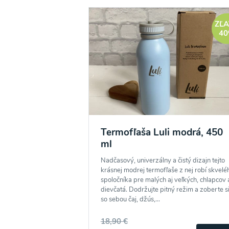
ZĽ
4
Termofľaša Luli modrá, 450
ml
Nadčasový, univerzálny a čistý dizajn tejto
krásnej modrej termofľaše z nej robí skvelé
spoločníka pre malých aj veľkých, chlapcov 
dievčatá. Dodržujte pitný režim a zoberte s
so sebou čaj, džús,...
18,90 €