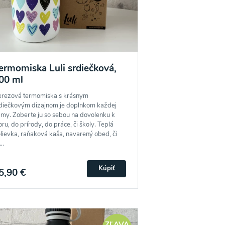
Súhlasím
ermomiska Luli srdiečková,
00 ml
rezová termomiska s krásnym
diečkovým dizajnom je doplnkom každej
my. Zoberte ju so sebou na dovolenku k
ru, do prírody, do práce, či školy. Teplá
lievka, raňaková kaša, navarený obed, či
..
Kúpiť
5,90 €
ZĽAVA