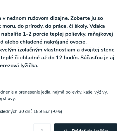
 v nežnom ružovom dizajne.
Zoberte ju so
moru, do prírody, do práce, či školy.
Vďaka
abalíte 1-2 porcie teplej polievky, raňajkovej
ed alebo chladené nakrájané ovocie.
velým izolačným vlastnostiam a dvojitej stene
 teplé či chladné až do 12 hodín. Súčasťou je aj
erezová lyžička.
P
enie a prenesenie jedla, najmä polievky, kaše, výživy,
 stravy.
sledných 30 dní: 18.9 Eur (-0%)