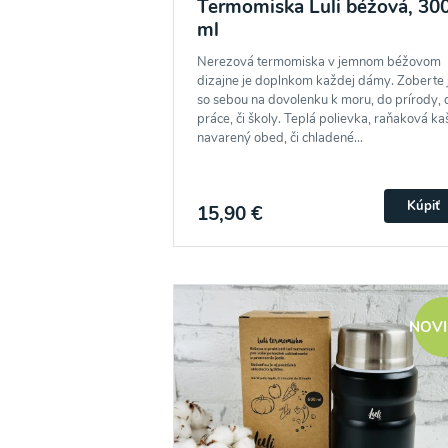
Termomiska Luli béžová, 30
ml
Nerezová termomiska v jemnom béžovom
dizajne je doplnkom každej dámy. Zoberte 
so sebou na dovolenku k moru, do prírody, 
práce, či školy. Teplá polievka, raňaková ka
navarený obed, či chladené...
Kúpiť
15,90 €
NOV