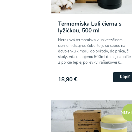
Termomiska Luli čierna s
lyžičkou, 500 ml
Nerezová termomiska v univerzálnom
čiernom dizajne. Zoberte ju so sebou na
dovolenku k moru, do prírody, do práce, či
školy. Vďaka objemu 500ml do nej nabalíte
2 porcie teplej polievky, raňajkovej k...
Kúpiť
18,90 €
NOV
Odber noviniek a akcií
Odoslaním registrácie na Newsletter súhlasím s