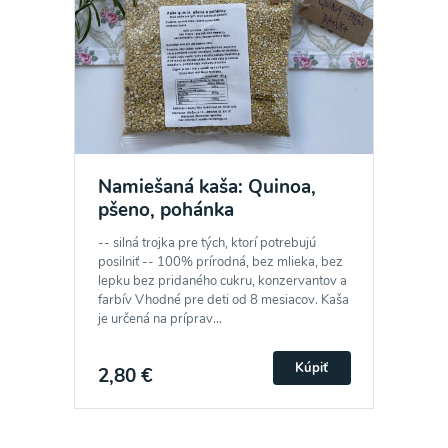
Namiešaná kaša: Quinoa,
pšeno, pohánka
-- silná trojka pre tých, ktorí potrebujú
posilniť -- 100% prírodná, bez mlieka, bez
lepku bez pridaného cukru, konzervantov a
farbív Vhodné pre deti od 8 mesiacov. Kaša
je určená na príprav...
Kúpiť
2,80 €