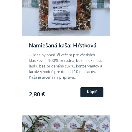
Odber noviniek a akcií
Namiešaná kaša: Hŕstková
Odoslaním registrácie na Newsletter súhlasím so
spracovaním osobných údajov pre účely
-- ideálny obed, či večera pre všetkých
klasikov -- 100% prírodná, bez mlieka, bez
zasielania newsletteru a potvrdzujem, že som si
lepku bez pridaného cukru, konzervantov a
prečítal(a)
informácie o Ochrane osobných
farbív Vhodné pre deti od 10 mesiacov.
Kaša je určená na prípravu...
údajov
a súhlasím s nimi.
Kúpiť
2,80 €
Súhlasím