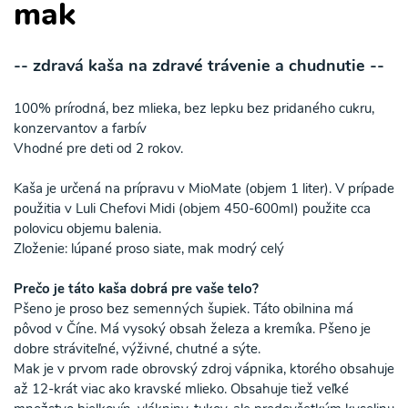
mak
-- zdravá kaša na zdravé trávenie a chudnutie --
100% prírodná, bez mlieka, bez lepku bez pridaného cukru,
konzervantov a farbív
Vhodné pre deti od 2 rokov.
Kaša je určená na prípravu v MioMate (objem 1 liter). V prípade
použitia v Luli Chefovi Midi (objem 450-600ml) použite cca
polovicu objemu balenia.
Zloženie: lúpané proso siate, mak modrý celý
Prečo je táto kaša dobrá pre vaše telo?
Pšeno je proso bez semenných šupiek. Táto obilnina má
pôvod v Číne. Má vysoký obsah železa a kremíka. Pšeno je
dobre stráviteľné, výživné, chutné a sýte.
Mak je v prvom rade obrovský zdroj vápnika, ktorého obsahuje
až 12-krát viac ako kravské mlieko. Obsahuje tiež veľké