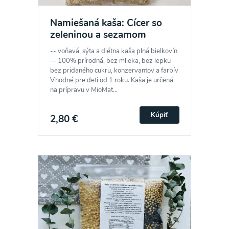
Namiešaná kaša: Cícer so
zeleninou a sezamom
-- voňavá, sýta a diétna kaša plná bielkovín
-- 100% prírodná, bez mlieka, bez lepku
bez pridaného cukru, konzervantov a farbív
Vhodné pre deti od 1 roku. Kaša je určená
na prípravu v MioMat...
Kúpiť
2,80 €