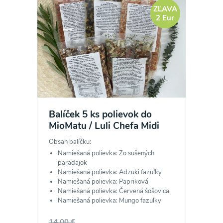
ZĽAVA
2 Eur
Balíček 5 ks polievok do
MioMatu / Luli Chefa Midi
Obsah balíčku:
Namiešaná polievka: Zo sušených
paradajok
Namiešaná polievka: Adzuki fazuľky
Namiešaná polievka: Papriková
Namiešaná polievka: Červená šošovica
Namiešaná polievka: Mungo fazuľky
14,00 €