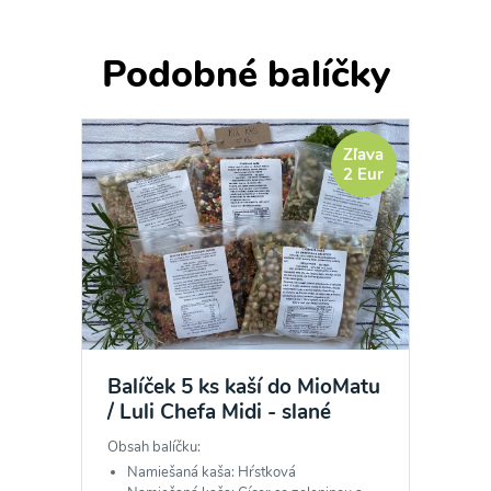
Podobné balíčky
Zľava
2 Eur
Balíček 5 ks kaší do MioMatu
/ Luli Chefa Midi - slané
Obsah balíčku:
Namiešaná kaša: Hŕstková