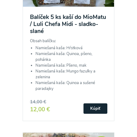
Balíček 5 ks kaší do MioMatu
/ Luli Chefa Midi - sladko-
slané
Obsah balíčku:
Namiešaná kaša: Hŕstková
Namiešaná kaša: Quinoa, pšeno,
pohánka
Namiešaná kaša: Pšeno, mak
Namiešaná kaša: Mungo fazuľky a
zelenina
Namiešaná kaša: Quinoa a sušené
paradajky
14,00 €
12,00 €
Kúpiť