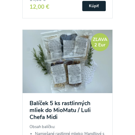
12,00 €
Kúpiť
ZĽAVA
2 Eur
Balíček 5 ks rastlinných
mliek do MioMatu / Luli
Chefa Midi
Obsah balíčku:
Namiešané rastlinné mlieko: Mandľové s