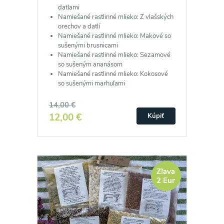
datlami
Namiešané rastlinné mlieko: Z vlašských
orechov a datlí
Namiešané rastlinné mlieko: Makové so
sušenými brusnicami
Namiešané rastlinné mlieko: Sezamové
so sušeným ananásom
Namiešané rastlinné mlieko: Kokosové
so sušenými marhuľami
14,00 €
12,00 €
Kúpiť
Zľava
2 Eur