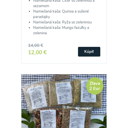
Namiešaná kaša: Cícer so zeleninou a
sezamom
Namiešaná kaša: Quinoa a sušené
paradajky
Namiešaná kaša: Ryža so zeleninou
Namiešaná kaša: Mungo fazuľky a
zelenina
14,00 €
12,00 €
Kúpiť
Zľava
2 Eur