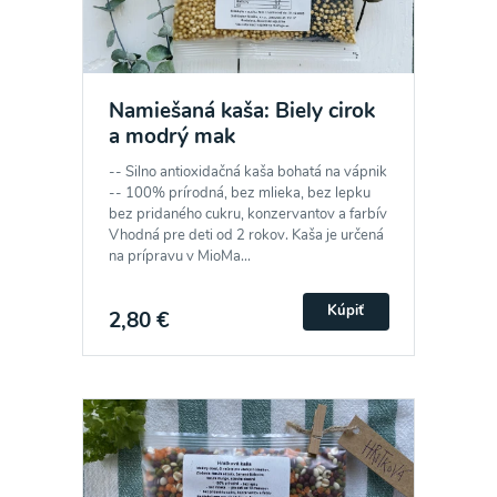
Namiešaná kaša: Biely cirok
a modrý mak
-- Silno antioxidačná kaša bohatá na vápnik
-- 100% prírodná, bez mlieka, bez lepku
bez pridaného cukru, konzervantov a farbív
Vhodná pre deti od 2 rokov. Kaša je určená
na prípravu v MioMa...
Kúpiť
2,80 €