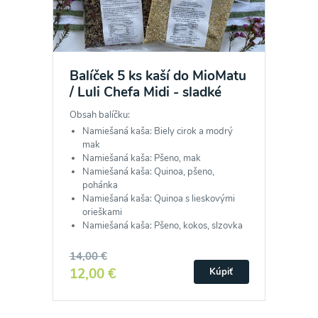
Balíček 5 ks kaší do MioMatu
/ Luli Chefa Midi - sladké
Obsah balíčku:
Namiešaná kaša: Biely cirok a modrý
mak
Namiešaná kaša: Pšeno, mak
Namiešaná kaša: Quinoa, pšeno,
pohánka
Namiešaná kaša: Quinoa s lieskovými
orieškami
Namiešaná kaša: Pšeno, kokos, slzovka
14,00 €
12,00 €
Kúpiť