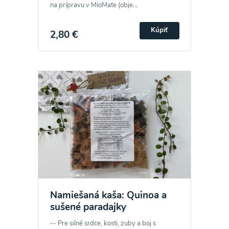
na prípravu v MioMate (obje...
Kúpiť
2,80 €
Namiešaná kaša: Quinoa a
sušené paradajky
-- Pre silné srdce, kosti, zuby a boj s