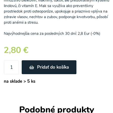
množstvo bielkovín, vlákniny, tukov, ale predovšetkým kyselinu
linolovú, či vitamín E. Mak sa využíva ako preventívny
prostriedok proti osteoporóze, upokojuje a priaznivo vplýva na
zdravie vlasov, nechtov a zubov, podporuje krvotvorbu, pôsobí
proti anémii a stresu.
Najvýhodnejšia cena za posledných 30 dní: 2,8 Eur (-0%)
2,80 €
Pridať do košíka
na sklade > 5 ks
Podobné produkty