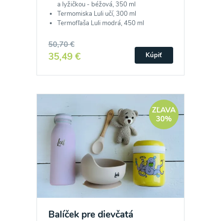
a lyžičkou - béžová, 350 ml
Termomiska Luli učí, 300 ml
Termofľaša Luli modrá, 450 ml
50,70 €
35,49 €
Kúpiť
ZĽAVA
30%
Balíček pre dievčatá