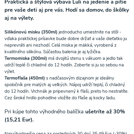
Praktická a štýlová výbava Luli na jedenie a pitie
pre vaše deti aj pre vás. Hodí sa domov, do škôlky
aj na výlety.
Silikónovú misku (350ml)
jednoducho umiestnite na stôl -
vďaka praktickej prísavke bude dobre držať a vaše dieťatko ju
neprevráti ani nezhodí. Celá miska je mäkká, vyrobená z
kvalitného silikónu. Súčasťou balenia je aj lyžička.
Termomiska (300ml)
má dvojitú stenu s vákuom a jedlo tak
udrží teplé či chladné do 12 hodín. Zoberte si ju so sebou na
výlet.
Termofľaša (450ml)
s nadčasovým dizajnom je ideálny
spoločník pre malých aj veľkých. Nápoj udrží teplý, či chladný
do 12 hodín. Vrchnák je pripevnený k fľaši, preto ho nestratíte.
Cez široké hrdlo pohodlne vložíte do fľaše aj kocky ľadu.
Pri kúpe tohto výhodného balíčka
ušetríte až 30%
(15,21 Eur).
Najvýhodnejšia cena za posledných 30 dní: 35,49 Eur (-30%)