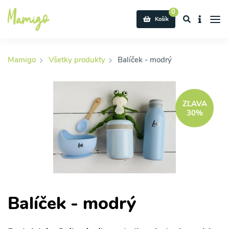
0
Košík
Mamigo
Všetky produkty
Balíček - modrý
ZĽAVA
30%
Balíček - modrý