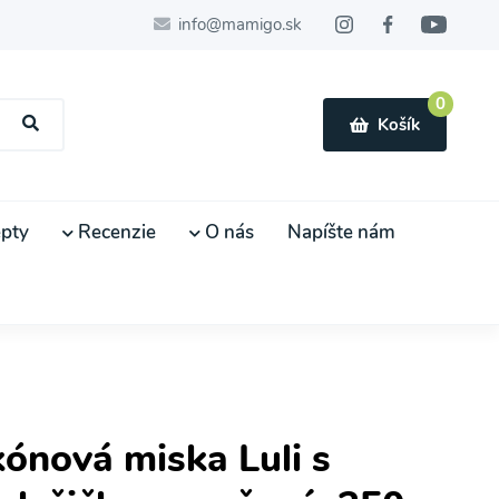
info@mamigo.sk
0
Košík
pty
Recenzie
O nás
Napíšte nám
kónová miska Luli s