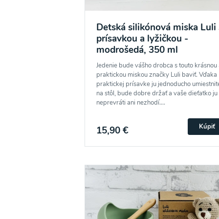
Detská silikónová miska Luli 
prísavkou a lyžičkou -
modrošedá, 350 ml
Jedenie bude vášho drobca s touto krásnou 
praktickou miskou značky Luli baviť. Vďaka
praktickej prísavke ju jednoducho umiestnit
na stôl, bude dobre držať a vaše dieťatko ju
neprevráti ani nezhodí....
Kúpiť
15,90 €