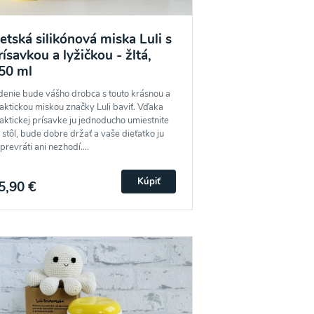
etská silikónová miska Luli s
rísavkou a lyžičkou - žltá,
50 ml
denie bude vášho drobca s touto krásnou a
aktickou miskou značky Luli baviť. Vďaka
aktickej prísavke ju jednoducho umiestnite
 stôl, bude dobre držať a vaše dieťatko ju
prevráti ani nezhodí....
Kúpiť
5,90 €