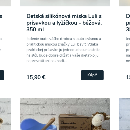
s
Detská silikónová miska Luli s
D
prísavkou a lyžičkou - béžová,
p
350 ml
3
a
Jedenie bude vášho drobca s touto krásnou a
Je
praktickou miskou značky Luli baviť. Vďaka
pr
e
praktickej prísavke ju jednoducho umiestnite
pr
na stôl, bude dobre držať a vaše dieťatko ju
na
neprevráti ani nezhodí....
ne
Kúpiť
15,90 €
1