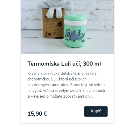
Termomiska Luli učí, 300 ml
Krásna a praktická detská termomiska s
chobotničkou Luli, ktorá učí svojich
nezbedných kamarátov. Zoberte ju so sebou
na výlet. Vďaka skvelým izolačným vlastnosti
si v nej jedlo môžete zobrať kamkoľv...
Kúpiť
15,90 €