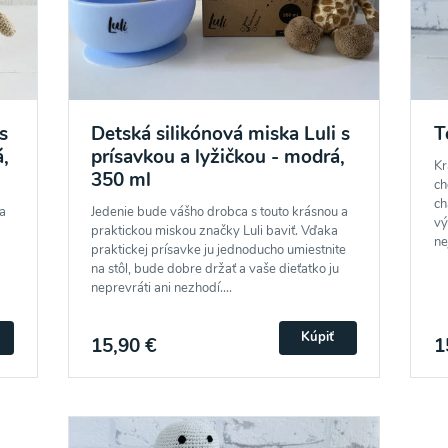
s
Detská silikónová miska Luli s
T
o spracovaním osobných údajov pre účely zasielania newsletteru a 
á,
prísavkou a lyžičkou - modrá,
Kr
350 ml
ch
ch
a
Jedenie bude vášho drobca s touto krásnou a
vý
praktickou miskou značky Luli baviť. Vďaka
ne
praktickej prísavke ju jednoducho umiestnite
na stôl, bude dobre držať a vaše dieťatko ju
neprevráti ani nezhodí....
Kúpiť
15,90 €
1