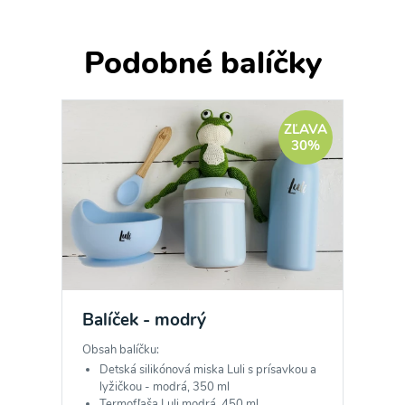
Podobné balíčky
ZĽAVA
30%
Balíček - modrý
Obsah balíčku:
Detská silikónová miska Luli s prísavkou a
lyžičkou - modrá, 350 ml
Termofľaša Luli modrá, 450 ml