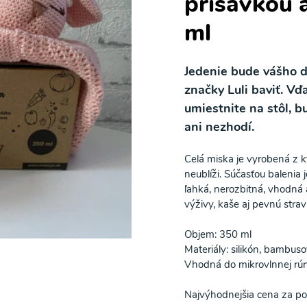
prísavkou a
ml
Jedenie bude vášho d
značky Luli baviť. Vď
umiestnite na stôl, b
ani nezhodí.
Celá miska je vyrobená z kv
neublíži. Súčasťou balenia 
ľahká, nerozbitná, vhodná 
výživy, kaše aj pevnú strav
Objem: 350 ml
Materiály: silikón, bambus
Vhodná do mikrovlnnej rúry
Najvýhodnejšia cena za po