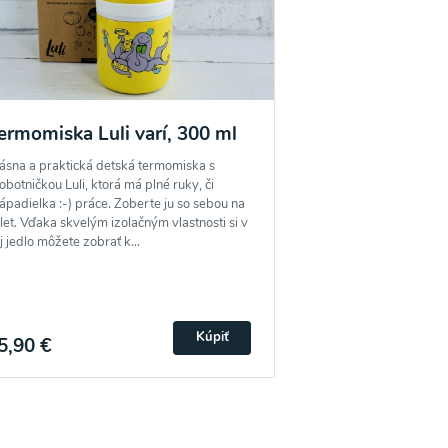
ermomiska Luli varí, 300 ml
potvrdzujem, že som si prečítal(a)
informácie o
ásna a praktická detská termomiska s
obotničkou Luli, ktorá má plné ruky, či
ápadielka :-) práce. Zoberte ju so sebou na
Súhlasím
let. Vďaka skvelým izolačným vlastnosti si v
j jedlo môžete zobrať k...
Kúpiť
5,90 €