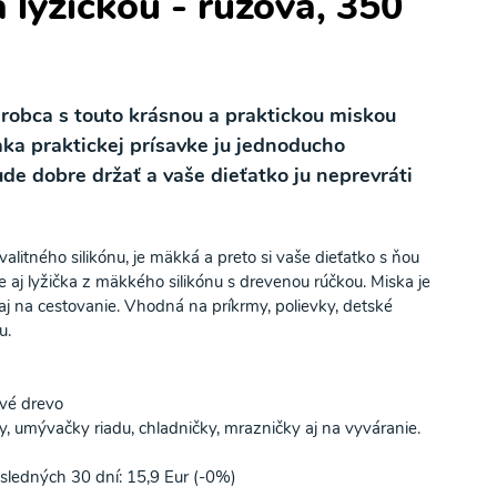
 lyžičkou - ružová, 350
robca s touto krásnou a praktickou miskou
aka praktickej prísavke ju jednoducho
ude dobre držať a vaše dieťatko ju neprevráti
alitného silikónu, je mäkká a preto si vaše dieťatko s ňou
je aj lyžička z mäkkého silikónu s drevenou rúčkou. Miska je
aj na cestovanie. Vhodná na príkrmy, polievky, detské
u.
ové drevo
, umývačky riadu, chladničky, mrazničky aj na vyváranie.
sledných 30 dní: 15,9 Eur (-0%)