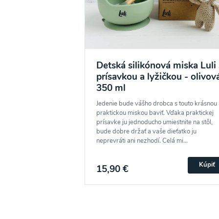
Odber noviniek a akcií
Detská silikónová miska Luli 
Odoslaním registrácie na Newsletter súhlasím s
prísavkou a lyžičkou - olivov
Ochrane osobných údajov
a súhlasím s nimi.
350 ml
Jedenie bude vášho drobca s touto krásnou 
praktickou miskou baviť. Vďaka praktickej
prísavke ju jednoducho umiestnite na stôl,
bude dobre držať a vaše dieťatko ju
neprevráti ani nezhodí. Celá mi...
Kúpiť
15,90 €