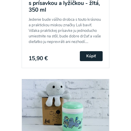
s prísavkou a lyžičkou - žltá,
350 ml
Jedenie bude vášho drobca s touto krásnou
a praktickou miskou značky Luli baviť.
Vďaka praktickej prísavke ju jednoducho
umiestnite na stôl, bude dobre držať a vaše
dieťatko ju neprevráti ani nezhodí....
Kúpiť
15,90 €