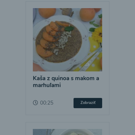
Kaša z quinoa s makom a
marhuľami
00:25
Zobraziť