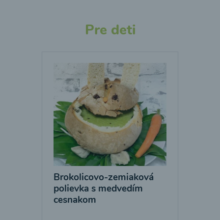
Pre deti
Brokolicovo-zemiaková
polievka s medvedím
cesnakom