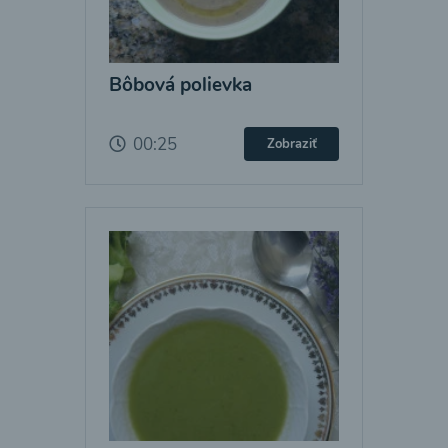
Bôbová polievka
00:25
Zobraziť