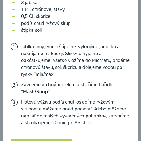
zasielania newsletteru a potvrdzujem, že som si
3 jablká
1 PL citrónovej šťavy
prečítal(a)
informácie o Ochrane osobných
0,5 ČL škorice
údajov
a súhlasím s nimi.
podľa chuti ryžový sirup
Brokolicové cappuccino
štipka soli
Súhlasím
00:25
Zobraziť
Jablka umyjeme, ošúpeme, vykrojíme jadierka a
nakrájame na kocky. Slivky umyjeme a
odkôstkujeme. Všetko vložíme do MioMatu, pridáme
citrónovú šťavu, soľ, škoricu a dolejeme vodou po
rysky "min/max".
Načítať ďalšie
Zavrieme vrchným dielom a stlačíme tlačidlo
"
Mash/Soup
".
Hotovú výživu podľa chuti osladíme ryžovým
sirupom a môžeme hneď podávať. Alebo môžeme
Kaše
naplniť do malých vyvarených pohárikov, zatvoríme
a sterilizujeme 20 min pri 85 st. C.