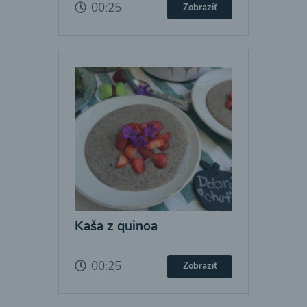
00:25
Zobraziť
Kaša z quinoa
00:25
Zobraziť