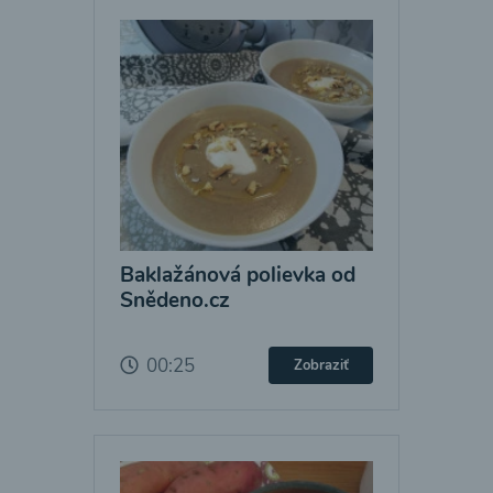
Baklažánová polievka od
Snědeno.cz
00:25
Zobraziť