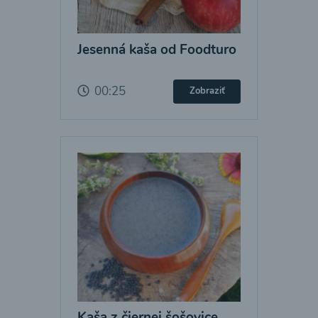
Jesenná kaša od Foodturo
00:25
Zobraziť
Kaša z čiernej šošovice