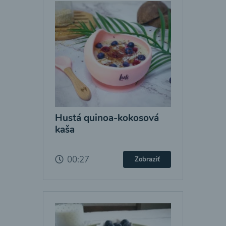
Hustá quinoa-kokosová
kaša
00:27
Zobraziť