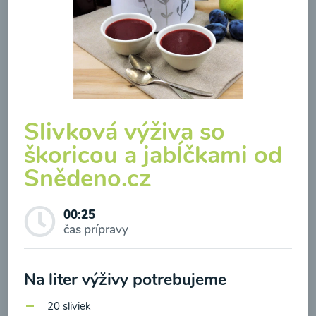
Brokolicová polievka so
syrom
Slivková výživa so
škoricou a jabĺčkami od
00:25
Zobraziť
Snědeno.cz
00:25
čas prípravy
Odber noviniek a akcií
Na liter výživy potrebujeme
Odoslaním registrácie na Newsletter súhlasím so
spracovaním osobných údajov pre účely
20 sliviek