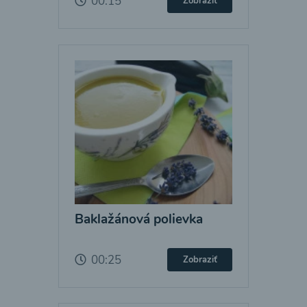
00:15
Zobraziť
Baklažánová polievka
00:25
Zobraziť