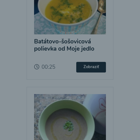
Batátovo-šošovicová
polievka od Moje jedlo
00:25
Zobraziť