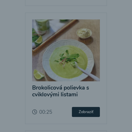
Brokolicová polievka s
cviklovými listami
00:25
Zobraziť