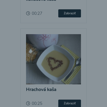
00:27
Zobraziť
Hrachová kaša
00:25
Zobraziť