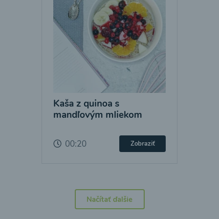
Kaša z quinoa s
mandľovým mliekom
00:20
Zobraziť
Načítať ďalšie