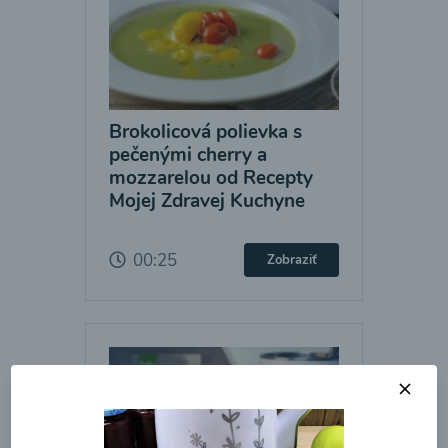
Brokolicová polievka s
pečenými cherry a
mozzarelou od Recepty
Mojej Zdravej Kuchyne
00:25
Zobraziť