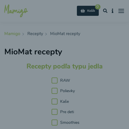
0
Košík
Mamigo
Recepty
MioMat recepty
MioMat recepty
Recepty podľa typu jedla
RAW
Polievky
Kaše
Pre deti
Smoothies