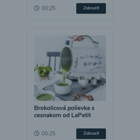
00:25
Zobraziť
Brokolicová polievka s
cesnakom od LaPetit
00:25
Zobraziť