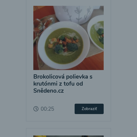
Brokolicová polievka s
krutónmi z tofu od
Snědeno.cz
00:25
Zobraziť