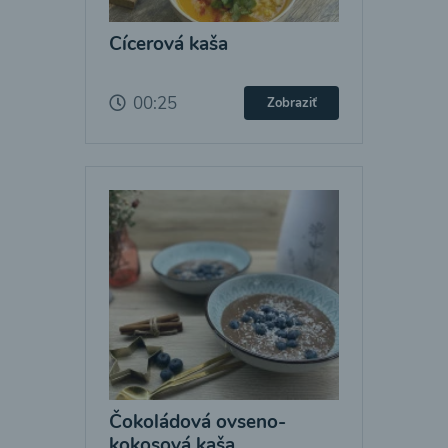
Cícerová kaša
00:25
Zobraziť
Čokoládová ovseno-
kokosová kaša