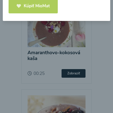
Kúpiť MioMat
Amaranthovo-kokosová
kaša
00:25
Zobraziť