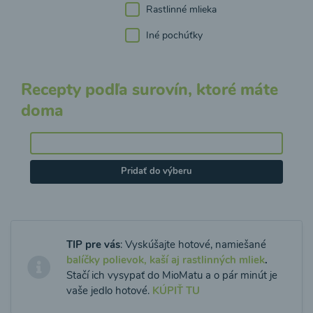
Rastlinné mlieka
Iné pochúťky
Recepty podľa surovín, ktoré máte
doma
Pridať do výberu
TIP pre vás
: Vyskúšajte hotové, namiešané
balíčky polievok, kaší aj rastlinných mliek
.
Stačí ich vysypať do MioMatu a o pár minút je
vaše jedlo hotové.
KÚPIŤ TU