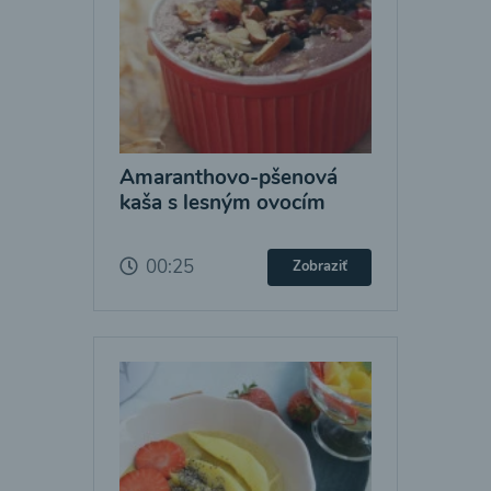
Amaranthovo-pšenová
kaša s lesným ovocím
00:25
Zobraziť